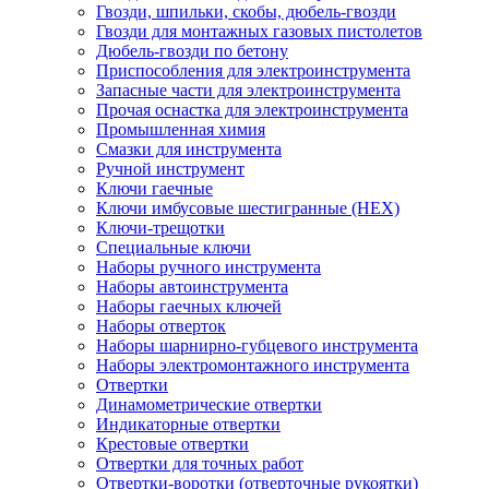
Гвозди, шпильки, скобы, дюбель-гвозди
Гвозди для монтажных газовых пистолетов
Дюбель-гвозди по бетону
Приспособления для электроинструмента
Запасные части для электроинструмента
Прочая оснастка для электроинструмента
Промышленная химия
Смазки для инструмента
Ручной инструмент
Ключи гаечные
Ключи имбусовые шестигранные (HEX)
Ключи-трещотки
Специальные ключи
Наборы ручного инструмента
Наборы автоинструмента
Наборы гаечных ключей
Наборы отверток
Наборы шарнирно-губцевого инструмента
Наборы электромонтажного инструмента
Отвертки
Динамометрические отвертки
Индикаторные отвертки
Крестовые отвертки
Отвертки для точных работ
Отвертки-воротки (отверточные рукоятки)