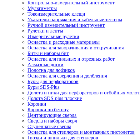
Контрольно-измерительный инструмент
Мультиметры
Токоизмерительные клещи
Указатели напряжения и кабельные тестеры
Ручной измерительный инструмент
Рулетки и ленты
Измерительные рулетки
Оснастка и расходные материалы
Оснастка для заворачивания и откручивания
Биты и наборы бит
Оснастка для пильных и отрезных работ
Алмазные диски
Полотна для лобзиков
Оснастка для сверления и долбления
Буры для перфораторов
Буры SDS-Plus
Долота и пики для перфораторов и отбойных молот
Долота SDS-plus плоские
Коронки
Коронки по бетону
Центрирующие сверла
Сверла и наборы сверл
Ступенчатые сверла
Оснастка для степлеров и монтажных пистолетов
Гвозди и шпильки для степлеров