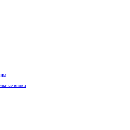
ены
ельные вилки