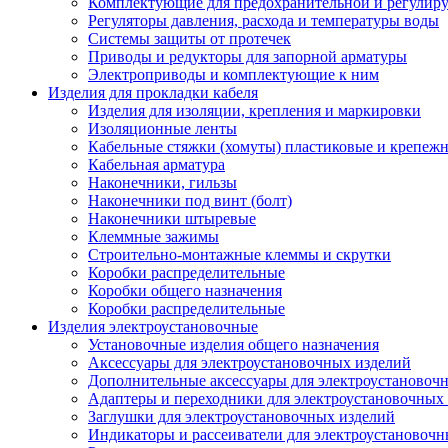
Комплектующие для предохранительной и регулир
Регуляторы давления, расхода и температуры воды
Системы защиты от протечек
Приводы и редукторы для запорной арматуры
Электроприводы и комплектующие к ним
Изделия для прокладки кабеля
Изделия для изоляции, крепления и маркировки
Изоляционные ленты
Кабельные стяжки (хомуты) пластиковые и крепеж
Кабельная арматура
Наконечники, гильзы
Наконечники под винт (болт)
Наконечники штыревые
Клеммные зажимы
Строительно-монтажные клеммы и скрутки
Коробки распределительные
Коробки общего назначения
Коробки распределительные
Изделия электроустановочные
Установочные изделия общего назначения
Аксессуары для электроустановочных изделий
Дополнительные аксессуары для электроустановоч
Адаптеры и переходники для электроустановочных
Заглушки для электроустановочных изделий
Индикаторы и рассеиватели для электроустановочн