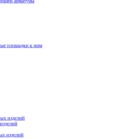
ующей арматуры
ные площадки к ним
ных изделий
 изделий
ых изделий