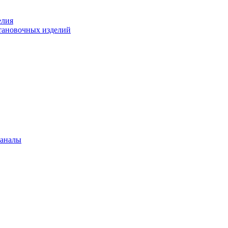
елия
становочных изделий
каналы