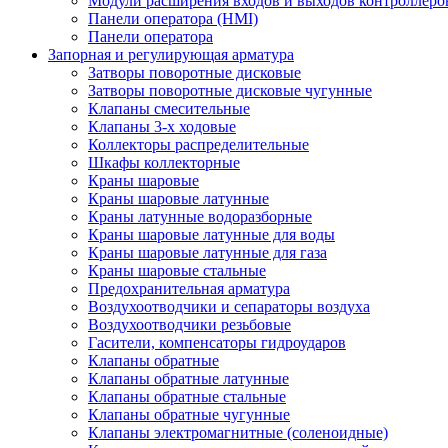
Модули расширения входов и выходов контроллеро
Панели оператора (HMI)
Панели оператора
Запорная и регулирующая арматура
Затворы поворотные дисковые
Затворы поворотные дисковые чугунные
Клапаны смесительные
Клапаны 3-х ходовые
Коллекторы распределительные
Шкафы коллекторные
Краны шаровые
Краны шаровые латунные
Краны латунные водоразборные
Краны шаровые латунные для воды
Краны шаровые латунные для газа
Краны шаровые стальные
Предохранительная арматура
Воздухоотводчики и сепараторы воздуха
Воздухоотводчики резьбовые
Гасители, компенсаторы гидроударов
Клапаны обратные
Клапаны обратные латунные
Клапаны обратные стальные
Клапаны обратные чугунные
Клапаны электромагнитные (соленоидные)