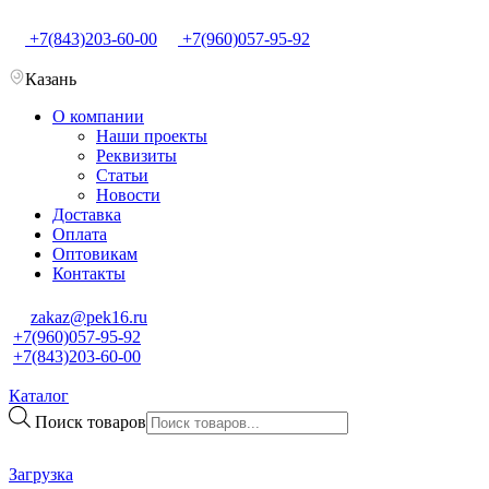
+7(843)203-60-00
+7(960)057-95-92
Казань
О компании
Наши проекты
Реквизиты
Статьи
Новости
Доставка
Оплата
Оптовикам
Контакты
zakaz@pek16.ru
+7(960)057-95-92
+7(843)203-60-00
Каталог
Поиск товаров
Загрузка