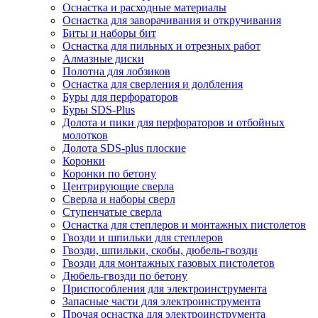
Оснастка и расходные материалы
Оснастка для заворачивания и откручивания
Биты и наборы бит
Оснастка для пильных и отрезных работ
Алмазные диски
Полотна для лобзиков
Оснастка для сверления и долбления
Буры для перфораторов
Буры SDS-Plus
Долота и пики для перфораторов и отбойных
молотков
Долота SDS-plus плоские
Коронки
Коронки по бетону
Центрирующие сверла
Сверла и наборы сверл
Ступенчатые сверла
Оснастка для степлеров и монтажных пистолетов
Гвозди и шпильки для степлеров
Гвозди, шпильки, скобы, дюбель-гвозди
Гвозди для монтажных газовых пистолетов
Дюбель-гвозди по бетону
Приспособления для электроинструмента
Запасные части для электроинструмента
Прочая оснастка для электроинструмента