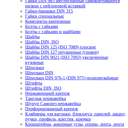
Гайки DIN 985 шестигранные самоконтрящиеся
низкие с нейлоновой вставкой
Гайки-барашки DIN 315
Гайки специальные
Комплекты крепежные
Болты с гайками
Болты с гайками и шайбами
Шайбы
Шайбы DIN, ISO
Шайбы DIN 125 (ISO 7089) плоские
Шайбы DIN 127 пружинные (гровер)
Шайбы DIN 9021 (ISO 7093) увеличенные
кузовные
Шпильки
Шпильки DIN
Шпильки DIN 976-1 (DIN 975) полнорезьбовые
Штифты
Штифты DIN, ISO
Нержавеющий крепеж
Такелаж нержавейка
Шуруп Саморез нержавейка
Перфорированный крепеж
Кляймеры для вагонки, блокхауса, панелей, шкант,
ручки, профиль, крестик, крючки
Кронштейны, анкерные углы, опоры, лента, лента