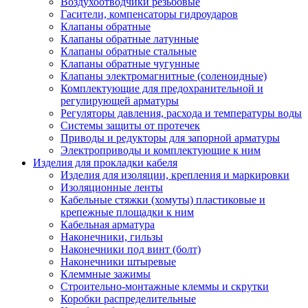
Воздухоотводчики резьбовые
Гасители, компенсаторы гидроударов
Клапаны обратные
Клапаны обратные латунные
Клапаны обратные стальные
Клапаны обратные чугунные
Клапаны электромагнитные (соленоидные)
Комплектующие для предохранительной и
регулирующей арматуры
Регуляторы давления, расхода и температуры воды
Системы защиты от протечек
Приводы и редукторы для запорной арматуры
Электроприводы и комплектующие к ним
Изделия для прокладки кабеля
Изделия для изоляции, крепления и маркировки
Изоляционные ленты
Кабельные стяжки (хомуты) пластиковые и
крепежные площадки к ним
Кабельная арматура
Наконечники, гильзы
Наконечники под винт (болт)
Наконечники штыревые
Клеммные зажимы
Строительно-монтажные клеммы и скрутки
Коробки распределительные