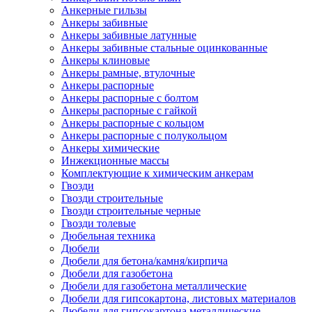
Анкерные гильзы
Анкеры забивные
Анкеры забивные латунные
Анкеры забивные стальные оцинкованные
Анкеры клиновые
Анкеры рамные, втулочные
Анкеры распорные
Анкеры распорные с болтом
Анкеры распорные с гайкой
Анкеры распорные с кольцом
Анкеры распорные с полукольцом
Анкеры химические
Инжекционные массы
Комплектующие к химическим анкерам
Гвозди
Гвозди строительные
Гвозди строительные черные
Гвозди толевые
Дюбельная техника
Дюбели
Дюбели для бетона/камня/кирпича
Дюбели для газобетона
Дюбели для газобетона металлические
Дюбели для гипсокартона, листовых материалов
Дюбели для гипсокартона металлические