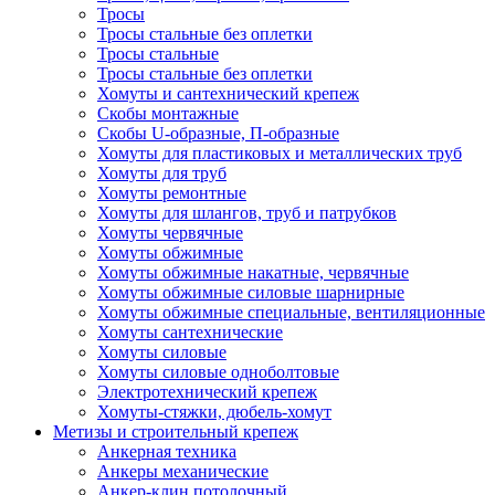
Тросы
Тросы стальные без оплетки
Тросы стальные
Тросы стальные без оплетки
Хомуты и сантехнический крепеж
Скобы монтажные
Скобы U-образные, П-образные
Хомуты для пластиковых и металлических труб
Хомуты для труб
Хомуты ремонтные
Хомуты для шлангов, труб и патрубков
Хомуты червячные
Хомуты обжимные
Хомуты обжимные накатные, червячные
Хомуты обжимные силовые шарнирные
Хомуты обжимные специальные, вентиляционные
Хомуты сантехнические
Хомуты силовые
Хомуты силовые одноболтовые
Электротехнический крепеж
Хомуты-стяжки, дюбель-хомут
Метизы и строительный крепеж
Анкерная техника
Анкеры механические
Анкер-клин потолочный