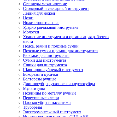
Степлеры механические
Столярный и слесарный инструмент
Лезвия для ножей
Ножи
Ножи строительные
Ударно-рычажный инструмент
Молотки
Хранение инструмента и организация рабочего
места
Пояса, ремни и поясные сумки
Поясные сумки и ремни для инструмента
Рюкзаки для инструмента
Сумки для инструмента
Ящики для инструмента
Шарнирно-губцевый инструмент
Бокорезы и кусачки
Болторезы ручные
Длинногубцы, утконосы и круглогубцы
Мультитулы
Ножницы по металлу ручные
Переставные клещи
Плоскогубцы и пассатижи
Труборезы
Электромонтажный инструмент
Инструмент для монтажа СИП и ВЛ