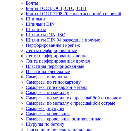
Болты
Болты ГОСТ, ОСТ, СТО, СТП
Болты ГОСТ 7798-70 с шестигранной головкой
Шпильки
Шпильки DIN
Шплинты
Шплинты DIN, ISO
Шплинты DIN 94 разводные прямые
Перфорированный крепеж
Ленты перфорированные
Лента перфорированная волна
Лента перфорированная прямая
Пластины перфорированные
Пластины крепежные
Саморезы и шурупы
Саморезы по гипсокартону
Саморезы гипсокартон-металл
Саморезы по металлу
Саморезы по металлу с прессшайбой и сверлом
Саморезы по металлу с прессшайбой острые
Саморезы, шурупы
Саморезы кровельные
Саморезы кровельные оцинкованные
Шурупы по бетону
Тросы, цепи, веревки, проволока