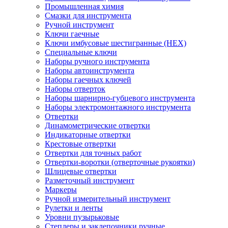
Промышленная химия
Смазки для инструмента
Ручной инструмент
Ключи гаечные
Ключи имбусовые шестигранные (HEX)
Специальные ключи
Наборы ручного инструмента
Наборы автоинструмента
Наборы гаечных ключей
Наборы отверток
Наборы шарнирно-губцевого инструмента
Наборы электромонтажного инструмента
Отвертки
Динамометрические отвертки
Индикаторные отвертки
Крестовые отвертки
Отвертки для точных работ
Отвертки-воротки (отверточные рукоятки)
Шлицевые отвертки
Разметочный инструмент
Маркеры
Ручной измерительный инструмент
Рулетки и ленты
Уровни пузырьковые
Степлеры и заклепочники ручные