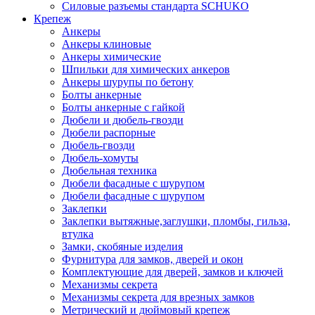
Силовые разъемы стандарта SCHUKO
Крепеж
Анкеры
Анкеры клиновые
Анкеры химические
Шпильки для химических анкеров
Анкеры шурупы по бетону
Болты анкерные
Болты анкерные с гайкой
Дюбели и дюбель-гвозди
Дюбели распорные
Дюбель-гвозди
Дюбель-хомуты
Дюбельная техника
Дюбели фасадные с шурупом
Дюбели фасадные с шурупом
Заклепки
Заклепки вытяжные,заглушки, пломбы, гильза,
втулка
Замки, скобяные изделия
Фурнитура для замков, дверей и окон
Комплектующие для дверей, замков и ключей
Механизмы секрета
Механизмы секрета для врезных замков
Метрический и дюймовый крепеж