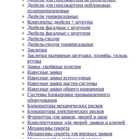
Дюбели для гипсокартона нейлоновые,
полипропиленовые
Дюбели универсальные
Комплекты: дюбели + шурупы
Дюбели фасадные с шурупом
Дюбели фасадные с шурупом
Дюбель-гвозди
Дюбель-гвозди универсальные
Заклепки
Заклепки вытяжные,заглушки, пломбы, гильза,
втулка
Замки, скобяные изделия
Навесные замки
Навесные замки всепогодные
Навесные замки мастер-системы
Навесные замки общего назначения
Системы блокировки промышленного
оборудования
Блокираторы механических рисков
Блокираторы электрических рисков
Фурнитура для замков, дверей и окон
Комплектующие для дверей, замков и ключей
Механизмы секрета
Механизмы секрета для врезных замков