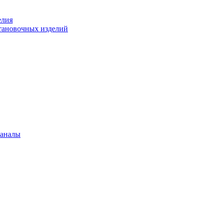
елия
становочных изделий
каналы