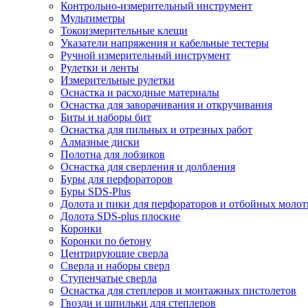
Контрольно-измерительный инструмент
Мультиметры
Токоизмерительные клещи
Указатели напряжения и кабельные тестеры
Ручной измерительный инструмент
Рулетки и ленты
Измерительные рулетки
Оснастка и расходные материалы
Оснастка для заворачивания и откручивания
Биты и наборы бит
Оснастка для пильных и отрезных работ
Алмазные диски
Полотна для лобзиков
Оснастка для сверления и долбления
Буры для перфораторов
Буры SDS-Plus
Долота и пики для перфораторов и отбойных молот
Долота SDS-plus плоские
Коронки
Коронки по бетону
Центрирующие сверла
Сверла и наборы сверл
Ступенчатые сверла
Оснастка для степлеров и монтажных пистолетов
Гвозди и шпильки для степлеров