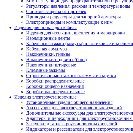
Комплектующие для предохранительной и регулир
Регуляторы давления, расхода и температуры воды
Системы защиты от протечек
Приводы и редукторы для запорной арматуры
Электроприводы и комплектующие к ним
Изделия для прокладки кабеля
Изделия для изоляции, крепления и маркировки
Изоляционные ленты
Кабельные стяжки (хомуты) пластиковые и крепеж
Кабельная арматура
Наконечники, гильзы
Наконечники под винт (болт)
Наконечники штыревые
Клеммные зажимы
Строительно-монтажные клеммы и скрутки
Коробки распределительные
Коробки общего назначения
Коробки распределительные
Изделия электроустановочные
Установочные изделия общего назначения
Аксессуары для электроустановочных изделий
Дополнительные аксессуары для электроустановоч
Адаптеры и переходники для электроустановочных
Заглушки для электроустановочных изделий
Индикаторы и рассеиватели для электроустановочн