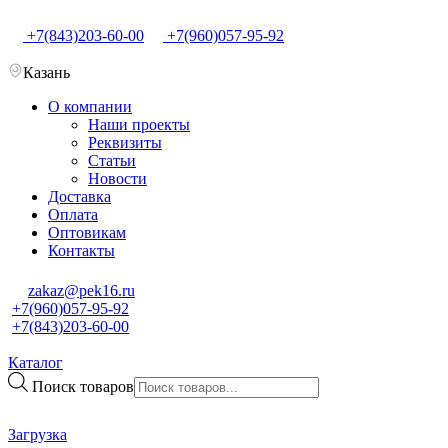
+7(843)203-60-00
+7(960)057-95-92
Казань
О компании
Наши проекты
Реквизиты
Статьи
Новости
Доставка
Оплата
Оптовикам
Контакты
zakaz@pek16.ru
+7(960)057-95-92
+7(843)203-60-00
Каталог
Поиск товаров
Загрузка