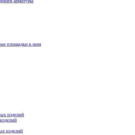
ующей арматуры
ные площадки к ним
ных изделий
 изделий
ых изделий