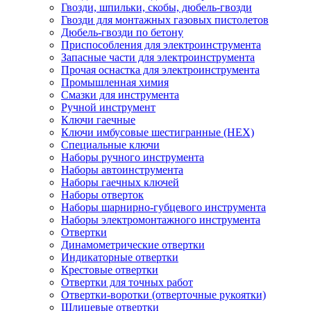
Гвозди, шпильки, скобы, дюбель-гвозди
Гвозди для монтажных газовых пистолетов
Дюбель-гвозди по бетону
Приспособления для электроинструмента
Запасные части для электроинструмента
Прочая оснастка для электроинструмента
Промышленная химия
Смазки для инструмента
Ручной инструмент
Ключи гаечные
Ключи имбусовые шестигранные (HEX)
Специальные ключи
Наборы ручного инструмента
Наборы автоинструмента
Наборы гаечных ключей
Наборы отверток
Наборы шарнирно-губцевого инструмента
Наборы электромонтажного инструмента
Отвертки
Динамометрические отвертки
Индикаторные отвертки
Крестовые отвертки
Отвертки для точных работ
Отвертки-воротки (отверточные рукоятки)
Шлицевые отвертки