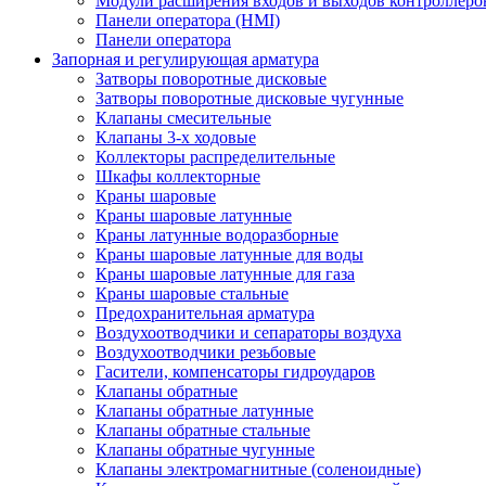
Модули расширения входов и выходов контроллеро
Панели оператора (HMI)
Панели оператора
Запорная и регулирующая арматура
Затворы поворотные дисковые
Затворы поворотные дисковые чугунные
Клапаны смесительные
Клапаны 3-х ходовые
Коллекторы распределительные
Шкафы коллекторные
Краны шаровые
Краны шаровые латунные
Краны латунные водоразборные
Краны шаровые латунные для воды
Краны шаровые латунные для газа
Краны шаровые стальные
Предохранительная арматура
Воздухоотводчики и сепараторы воздуха
Воздухоотводчики резьбовые
Гасители, компенсаторы гидроударов
Клапаны обратные
Клапаны обратные латунные
Клапаны обратные стальные
Клапаны обратные чугунные
Клапаны электромагнитные (соленоидные)