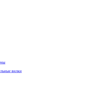
ены
ельные вилки