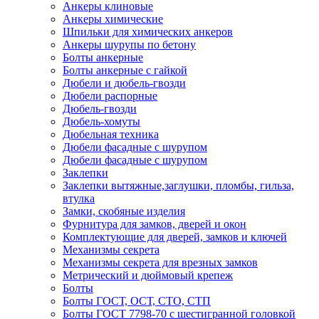
Анкеры клиновые
Анкеры химические
Шпильки для химических анкеров
Анкеры шурупы по бетону
Болты анкерные
Болты анкерные с гайкой
Дюбели и дюбель-гвозди
Дюбели распорные
Дюбель-гвозди
Дюбель-хомуты
Дюбельная техника
Дюбели фасадные с шурупом
Дюбели фасадные с шурупом
Заклепки
Заклепки вытяжные,заглушки, пломбы, гильза,
втулка
Замки, скобяные изделия
Фурнитура для замков, дверей и окон
Комплектующие для дверей, замков и ключей
Механизмы секрета
Механизмы секрета для врезных замков
Метрический и дюймовый крепеж
Болты
Болты ГОСТ, ОСТ, СТО, СТП
Болты ГОСТ 7798-70 с шестигранной головкой