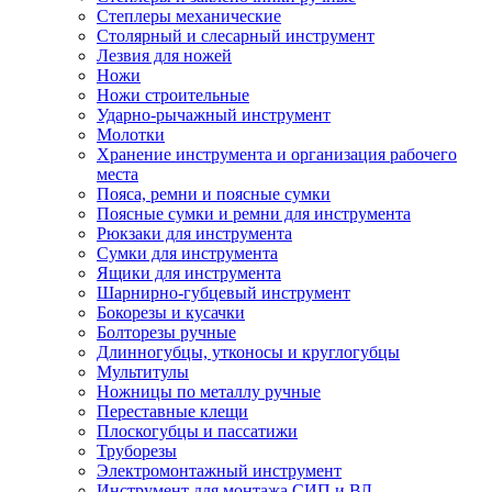
Степлеры механические
Столярный и слесарный инструмент
Лезвия для ножей
Ножи
Ножи строительные
Ударно-рычажный инструмент
Молотки
Хранение инструмента и организация рабочего
места
Пояса, ремни и поясные сумки
Поясные сумки и ремни для инструмента
Рюкзаки для инструмента
Сумки для инструмента
Ящики для инструмента
Шарнирно-губцевый инструмент
Бокорезы и кусачки
Болторезы ручные
Длинногубцы, утконосы и круглогубцы
Мультитулы
Ножницы по металлу ручные
Переставные клещи
Плоскогубцы и пассатижи
Труборезы
Электромонтажный инструмент
Инструмент для монтажа СИП и ВЛ