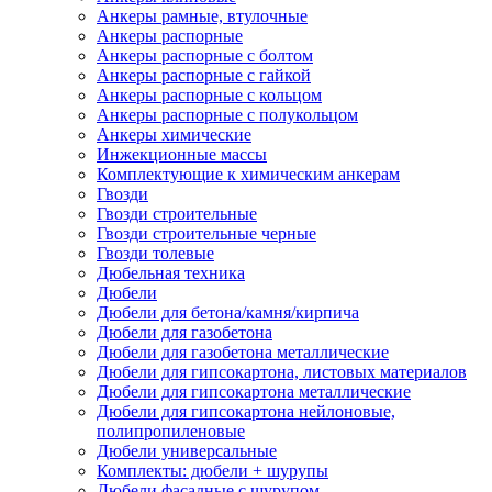
Анкеры рамные, втулочные
Анкеры распорные
Анкеры распорные с болтом
Анкеры распорные с гайкой
Анкеры распорные с кольцом
Анкеры распорные с полукольцом
Анкеры химические
Инжекционные массы
Комплектующие к химическим анкерам
Гвозди
Гвозди строительные
Гвозди строительные черные
Гвозди толевые
Дюбельная техника
Дюбели
Дюбели для бетона/камня/кирпича
Дюбели для газобетона
Дюбели для газобетона металлические
Дюбели для гипсокартона, листовых материалов
Дюбели для гипсокартона металлические
Дюбели для гипсокартона нейлоновые,
полипропиленовые
Дюбели универсальные
Комплекты: дюбели + шурупы
Дюбели фасадные с шурупом