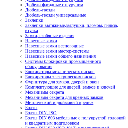
Дюбели фасадные с шурупом
Дюбель-гвозди
Дюбель-гвозди универсальные
Заклепки
Заклепки вытяжные,заглушки, пломбы, гильза,
втулка
Замки, скобяные изделия
Навесные замки
Навесные замки всепогодные
Навесные замки мастер-системы
Навесные замки общего назначения
Системы блокировки промышленного
оборудования
Блокираторы механических рисков
Блокираторы электрических рисков
Фурнитура для замков, дверей и окон
Комплектующие для дверей, замков и ключей
Механизмы секрета
Механизмы секрета для врезных замков
Метрический и дюймовый крепеж
Болты
Болты DIN, ISO
Болты DIN 603 мебельные с полукруглой головкой
и квадратным подголовком