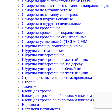
Саморезы для гипсокартона по металлу
Саморезы для листового металла и направляющих
Саморезы по металлу острые
Саморезы по металлу со сверлом
Саморезы и шурупы оконные
Саморезы и шурупы специальные
Саморезы кровельные
Саморезы кровельные окрашенные
Саморезы кровельные оцинкованные
Саморезы усиленные СГД СГМ СММ
Шурупы кольцо, полукольцо, крюк
Шурупы сантехнические
Шурупы универсальные
Шурупы универсальные желтый цинк
Шурупы универсальные, по дереву
Шурупы универсальные белый цинк
Шурупы универсальные желтый цинк
Стропы, ремни, тенты, лента, проволока
Стропы
Такелаж
Блоки для тросов
Блоки для тросов с нейлоновым шкивом
Блоки для тросов с нейлоновым шкивом двойные
Вертлюги
Вертлюги петля-петля