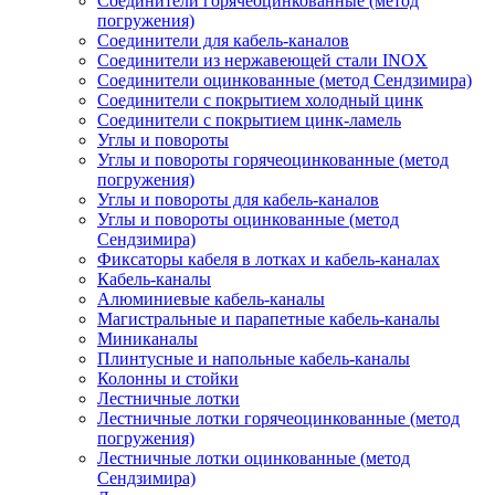
Соединители горячеоцинкованные (метод
погружения)
Соединители для кабель-каналов
Соединители из нержавеющей стали INOX
Соединители оцинкованные (метод Сендзимира)
Соединители с покрытием холодный цинк
Соединители с покрытием цинк-ламель
Углы и повороты
Углы и повороты горячеоцинкованные (метод
погружения)
Углы и повороты для кабель-каналов
Углы и повороты оцинкованные (метод
Сендзимира)
Фиксаторы кабеля в лотках и кабель-каналах
Кабель-каналы
Алюминиевые кабель-каналы
Магистральные и парапетные кабель-каналы
Миниканалы
Плинтусные и напольные кабель-каналы
Колонны и стойки
Лестничные лотки
Лестничные лотки горячеоцинкованные (метод
погружения)
Лестничные лотки оцинкованные (метод
Сендзимира)