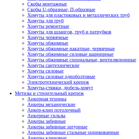
Скобы монтажные
Скобы U-образные, П-образные
Хомуты для пластиковых и металлических труб
Хомуты для труб
Хомуты ремонтные
Хомуты для шлангов, труб и патрубков
Хомуты червячные
Хомуты обжимные
Хомуты обжимные накатные, червячные
Хомуты обжимные силовые шарнирные
Хомуты обжимные специальные, вентиляционные
Хомуты сантехнические
Хомуты силовые
Хомуты силовые одноболтовые
Электротехнический крепеж
Хомуты-стяжки, дюбель-хомут
Метизы и строительный крепеж
Анкерная техника
Анкеры механические
Анкер-клин потолочный
Анкерные гильзы
Анкеры забивные
Анкеры забивные латунные
Анкеры забивные стальные оцинкованные
Анкеры клиновые