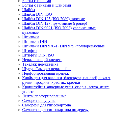
Болты с гайками
Болты с гайками и шайбами
Шайбы
Шайбы DIN, ISO
Шайбы DIN 125 (ISO 7089) плоские
Шайбы DIN 127 пружинные (гровер)
Шайбы DIN 9021 (ISO 7093) увеличенные
кузовные
Шпильки
Шпильки DIN
Шпильки DIN 976-1 (DIN 975) полнорезьбовые
Штифты
Штифты DIN, ISO
Нержавеющий крепеж
Такелаж нержавейка
Шуруп Саморез нержавейка
Перфорированный крепеж
Кляймеры для вагонки, блокхауса, панелей, шкант,
ручки, профиль, крестик, крючки
Кронштейны, анкерные углы, опоры, лента, лента
уплотн.
Ленты перфорированные
Саморезы, шурупы
Саморезы для гипсокартона
Саморезы для гипсокартона по дереву