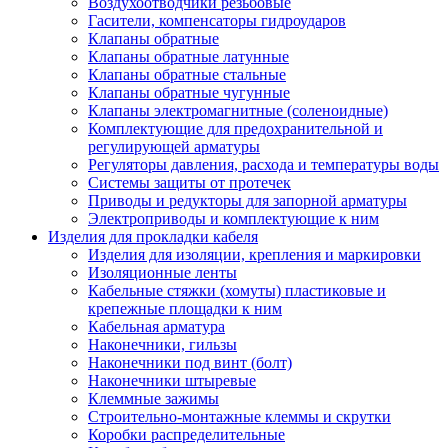
Воздухоотводчики резьбовые
Гасители, компенсаторы гидроударов
Клапаны обратные
Клапаны обратные латунные
Клапаны обратные стальные
Клапаны обратные чугунные
Клапаны электромагнитные (соленоидные)
Комплектующие для предохранительной и
регулирующей арматуры
Регуляторы давления, расхода и температуры воды
Системы защиты от протечек
Приводы и редукторы для запорной арматуры
Электроприводы и комплектующие к ним
Изделия для прокладки кабеля
Изделия для изоляции, крепления и маркировки
Изоляционные ленты
Кабельные стяжки (хомуты) пластиковые и
крепежные площадки к ним
Кабельная арматура
Наконечники, гильзы
Наконечники под винт (болт)
Наконечники штыревые
Клеммные зажимы
Строительно-монтажные клеммы и скрутки
Коробки распределительные