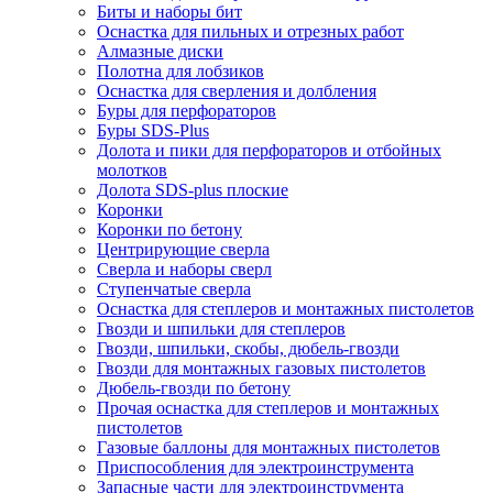
Биты и наборы бит
Оснастка для пильных и отрезных работ
Алмазные диски
Полотна для лобзиков
Оснастка для сверления и долбления
Буры для перфораторов
Буры SDS-Plus
Долота и пики для перфораторов и отбойных
молотков
Долота SDS-plus плоские
Коронки
Коронки по бетону
Центрирующие сверла
Сверла и наборы сверл
Ступенчатые сверла
Оснастка для степлеров и монтажных пистолетов
Гвозди и шпильки для степлеров
Гвозди, шпильки, скобы, дюбель-гвозди
Гвозди для монтажных газовых пистолетов
Дюбель-гвозди по бетону
Прочая оснастка для степлеров и монтажных
пистолетов
Газовые баллоны для монтажных пистолетов
Приспособления для электроинструмента
Запасные части для электроинструмента