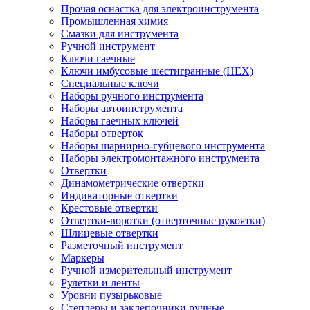
Прочая оснастка для электроинструмента
Промышленная химия
Смазки для инструмента
Ручной инструмент
Ключи гаечные
Ключи имбусовые шестигранные (HEX)
Специальные ключи
Наборы ручного инструмента
Наборы автоинструмента
Наборы гаечных ключей
Наборы отверток
Наборы шарнирно-губцевого инструмента
Наборы электромонтажного инструмента
Отвертки
Динамометрические отвертки
Индикаторные отвертки
Крестовые отвертки
Отвертки-воротки (отверточные рукоятки)
Шлицевые отвертки
Разметочный инструмент
Маркеры
Ручной измерительный инструмент
Рулетки и ленты
Уровни пузырьковые
Степлеры и заклепочники ручные