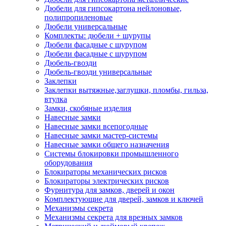
Дюбели для гипсокартона нейлоновые,
полипропиленовые
Дюбели универсальные
Комплекты: дюбели + шурупы
Дюбели фасадные с шурупом
Дюбели фасадные с шурупом
Дюбель-гвозди
Дюбель-гвозди универсальные
Заклепки
Заклепки вытяжные,заглушки, пломбы, гильза,
втулка
Замки, скобяные изделия
Навесные замки
Навесные замки всепогодные
Навесные замки мастер-системы
Навесные замки общего назначения
Системы блокировки промышленного
оборудования
Блокираторы механических рисков
Блокираторы электрических рисков
Фурнитура для замков, дверей и окон
Комплектующие для дверей, замков и ключей
Механизмы секрета
Механизмы секрета для врезных замков