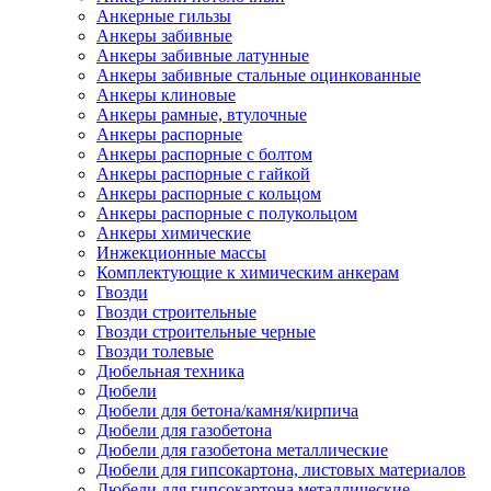
Анкерные гильзы
Анкеры забивные
Анкеры забивные латунные
Анкеры забивные стальные оцинкованные
Анкеры клиновые
Анкеры рамные, втулочные
Анкеры распорные
Анкеры распорные с болтом
Анкеры распорные с гайкой
Анкеры распорные с кольцом
Анкеры распорные с полукольцом
Анкеры химические
Инжекционные массы
Комплектующие к химическим анкерам
Гвозди
Гвозди строительные
Гвозди строительные черные
Гвозди толевые
Дюбельная техника
Дюбели
Дюбели для бетона/камня/кирпича
Дюбели для газобетона
Дюбели для газобетона металлические
Дюбели для гипсокартона, листовых материалов
Дюбели для гипсокартона металлические