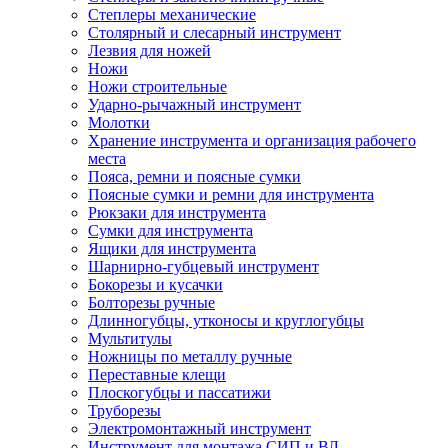
Степлеры механические
Столярный и слесарный инструмент
Лезвия для ножей
Ножи
Ножи строительные
Ударно-рычажный инструмент
Молотки
Хранение инструмента и организация рабочего
места
Пояса, ремни и поясные сумки
Поясные сумки и ремни для инструмента
Рюкзаки для инструмента
Сумки для инструмента
Ящики для инструмента
Шарнирно-губцевый инструмент
Бокорезы и кусачки
Болторезы ручные
Длинногубцы, утконосы и круглогубцы
Мультитулы
Ножницы по металлу ручные
Переставные клещи
Плоскогубцы и пассатижи
Труборезы
Электромонтажный инструмент
Инструмент для монтажа СИП и ВЛ