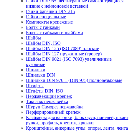
Гайки DIN 985 шестигранные самоконтрящиеся
низкие с нейлоновой вставкой
Гайки-барашки DIN 315
Гайки специальные
Комплекты крепежные
Болты с гайками
Болты с гайками и шайбами
Шайбы
Шайбы DIN, ISO
Шайбы DIN 125 (ISO 7089) плоские
Шайбы DIN 127 пружинные (гровер)
Шайбы DIN 9021 (ISO 7093) увеличенные
кузовные
Шпильки
Шпильки DIN
Шпильки DIN 976-1 (DIN 975) полнорезьбовые
Штифты
Штифты DIN, ISO
Нержавеющий крепеж
Такелаж нержавейка
Шуруп Саморез нержавейка
Перфорированный крепеж
Кляймеры для вагонки, блокхауса, панелей, шкант,
ручки, профиль, крестик, крючки
Кронштейны, анкерные углы, опоры, лента, лента