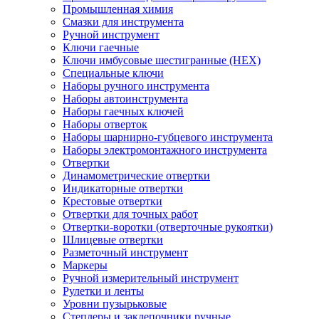
Промышленная химия
Смазки для инструмента
Ручной инструмент
Ключи гаечные
Ключи имбусовые шестигранные (HEX)
Специальные ключи
Наборы ручного инструмента
Наборы автоинструмента
Наборы гаечных ключей
Наборы отверток
Наборы шарнирно-губцевого инструмента
Наборы электромонтажного инструмента
Отвертки
Динамометрические отвертки
Индикаторные отвертки
Крестовые отвертки
Отвертки для точных работ
Отвертки-воротки (отверточные рукоятки)
Шлицевые отвертки
Разметочный инструмент
Маркеры
Ручной измерительный инструмент
Рулетки и ленты
Уровни пузырьковые
Степлеры и заклепочники ручные