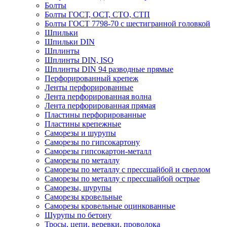
Болты
Болты ГОСТ, ОСТ, СТО, СТП
Болты ГОСТ 7798-70 с шестигранной головкой
Шпильки
Шпильки DIN
Шплинты
Шплинты DIN, ISO
Шплинты DIN 94 разводные прямые
Перфорированный крепеж
Ленты перфорированные
Лента перфорированная волна
Лента перфорированная прямая
Пластины перфорированные
Пластины крепежные
Саморезы и шурупы
Саморезы по гипсокартону
Саморезы гипсокартон-металл
Саморезы по металлу
Саморезы по металлу с прессшайбой и сверлом
Саморезы по металлу с прессшайбой острые
Саморезы, шурупы
Саморезы кровельные
Саморезы кровельные оцинкованные
Шурупы по бетону
Тросы, цепи, веревки, проволока