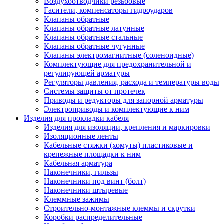
Воздухоотводчики резьбовые
Гасители, компенсаторы гидроударов
Клапаны обратные
Клапаны обратные латунные
Клапаны обратные стальные
Клапаны обратные чугунные
Клапаны электромагнитные (соленоидные)
Комплектующие для предохранительной и
регулирующей арматуры
Регуляторы давления, расхода и температуры воды
Системы защиты от протечек
Приводы и редукторы для запорной арматуры
Электроприводы и комплектующие к ним
Изделия для прокладки кабеля
Изделия для изоляции, крепления и маркировки
Изоляционные ленты
Кабельные стяжки (хомуты) пластиковые и
крепежные площадки к ним
Кабельная арматура
Наконечники, гильзы
Наконечники под винт (болт)
Наконечники штыревые
Клеммные зажимы
Строительно-монтажные клеммы и скрутки
Коробки распределительные