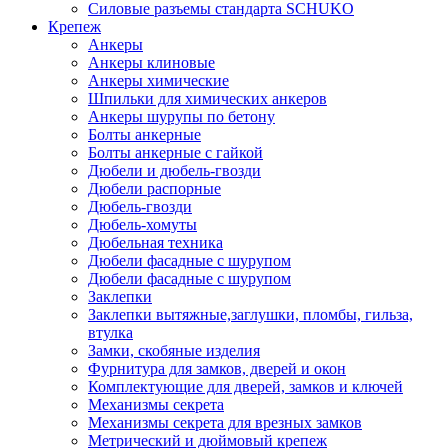
Силовые разъемы стандарта SCHUKO
Крепеж
Анкеры
Анкеры клиновые
Анкеры химические
Шпильки для химических анкеров
Анкеры шурупы по бетону
Болты анкерные
Болты анкерные с гайкой
Дюбели и дюбель-гвозди
Дюбели распорные
Дюбель-гвозди
Дюбель-хомуты
Дюбельная техника
Дюбели фасадные с шурупом
Дюбели фасадные с шурупом
Заклепки
Заклепки вытяжные,заглушки, пломбы, гильза,
втулка
Замки, скобяные изделия
Фурнитура для замков, дверей и окон
Комплектующие для дверей, замков и ключей
Механизмы секрета
Механизмы секрета для врезных замков
Метрический и дюймовый крепеж