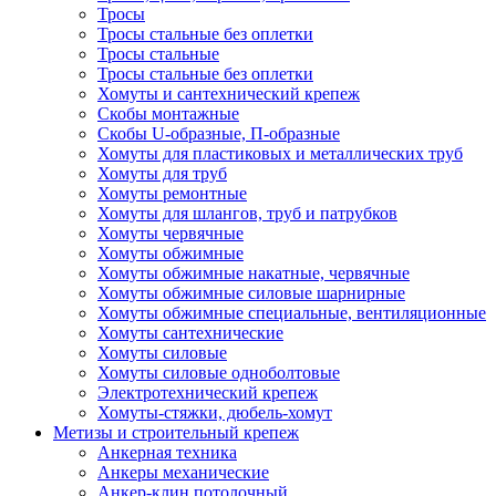
Тросы
Тросы стальные без оплетки
Тросы стальные
Тросы стальные без оплетки
Хомуты и сантехнический крепеж
Скобы монтажные
Скобы U-образные, П-образные
Хомуты для пластиковых и металлических труб
Хомуты для труб
Хомуты ремонтные
Хомуты для шлангов, труб и патрубков
Хомуты червячные
Хомуты обжимные
Хомуты обжимные накатные, червячные
Хомуты обжимные силовые шарнирные
Хомуты обжимные специальные, вентиляционные
Хомуты сантехнические
Хомуты силовые
Хомуты силовые одноболтовые
Электротехнический крепеж
Хомуты-стяжки, дюбель-хомут
Метизы и строительный крепеж
Анкерная техника
Анкеры механические
Анкер-клин потолочный