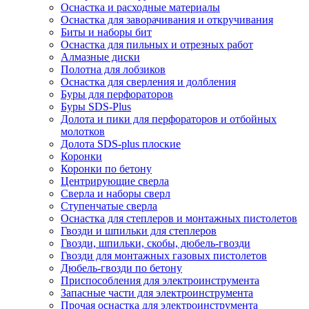
Оснастка и расходные материалы
Оснастка для заворачивания и откручивания
Биты и наборы бит
Оснастка для пильных и отрезных работ
Алмазные диски
Полотна для лобзиков
Оснастка для сверления и долбления
Буры для перфораторов
Буры SDS-Plus
Долота и пики для перфораторов и отбойных
молотков
Долота SDS-plus плоские
Коронки
Коронки по бетону
Центрирующие сверла
Сверла и наборы сверл
Ступенчатые сверла
Оснастка для степлеров и монтажных пистолетов
Гвозди и шпильки для степлеров
Гвозди, шпильки, скобы, дюбель-гвозди
Гвозди для монтажных газовых пистолетов
Дюбель-гвозди по бетону
Приспособления для электроинструмента
Запасные части для электроинструмента
Прочая оснастка для электроинструмента