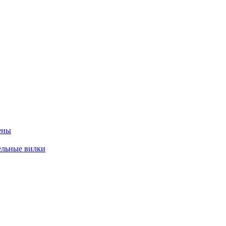
ены
ельные вилки