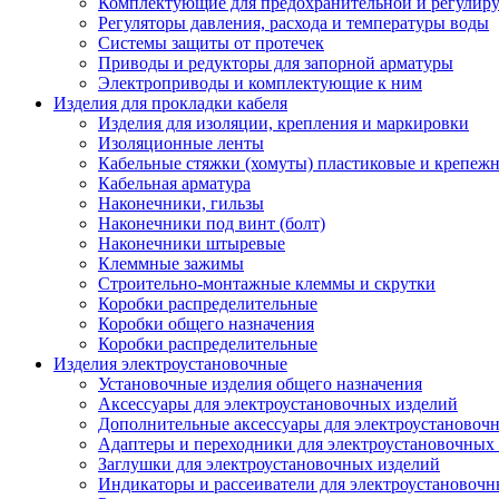
Комплектующие для предохранительной и регулир
Регуляторы давления, расхода и температуры воды
Системы защиты от протечек
Приводы и редукторы для запорной арматуры
Электроприводы и комплектующие к ним
Изделия для прокладки кабеля
Изделия для изоляции, крепления и маркировки
Изоляционные ленты
Кабельные стяжки (хомуты) пластиковые и крепеж
Кабельная арматура
Наконечники, гильзы
Наконечники под винт (болт)
Наконечники штыревые
Клеммные зажимы
Строительно-монтажные клеммы и скрутки
Коробки распределительные
Коробки общего назначения
Коробки распределительные
Изделия электроустановочные
Установочные изделия общего назначения
Аксессуары для электроустановочных изделий
Дополнительные аксессуары для электроустановоч
Адаптеры и переходники для электроустановочных
Заглушки для электроустановочных изделий
Индикаторы и рассеиватели для электроустановочн