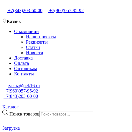
+7(843)203-60-00
+7(960)057-95-92
Казань
О компании
Наши проекты
Реквизиты
Статьи
Новости
Доставка
Оплата
Оптовикам
Контакты
zakaz@pek16.ru
+7(960)057-95-92
+7(843)203-60-00
Каталог
Поиск товаров
Загрузка