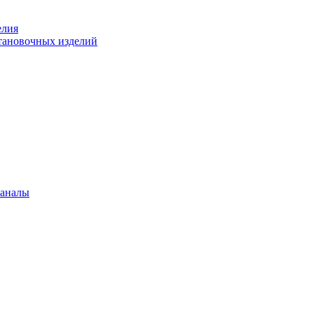
елия
становочных изделий
каналы