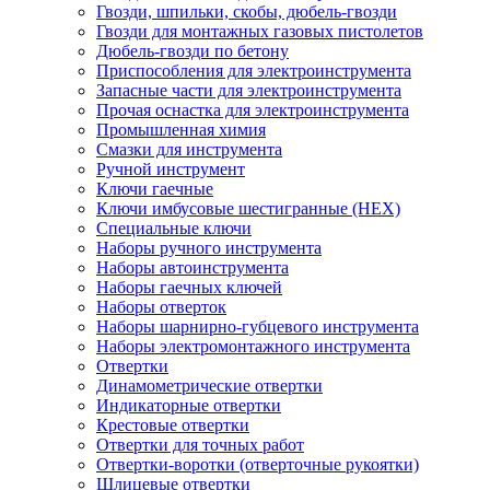
Гвозди, шпильки, скобы, дюбель-гвозди
Гвозди для монтажных газовых пистолетов
Дюбель-гвозди по бетону
Приспособления для электроинструмента
Запасные части для электроинструмента
Прочая оснастка для электроинструмента
Промышленная химия
Смазки для инструмента
Ручной инструмент
Ключи гаечные
Ключи имбусовые шестигранные (HEX)
Специальные ключи
Наборы ручного инструмента
Наборы автоинструмента
Наборы гаечных ключей
Наборы отверток
Наборы шарнирно-губцевого инструмента
Наборы электромонтажного инструмента
Отвертки
Динамометрические отвертки
Индикаторные отвертки
Крестовые отвертки
Отвертки для точных работ
Отвертки-воротки (отверточные рукоятки)
Шлицевые отвертки