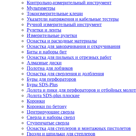
Контрольно-измерительный инструмент
Мультиметры
Токоизмерительные клещи
Указатели напряжения и кабельные тестеры
Ручной измерительный инструмент
Рулетки и ленты
Измерительные рулетки
Оснастка и расходные материалы
Оснастка для заворачивания и откручивания
Биты и наборы бит
Оснастка для пильных и отрезных работ
Алмазные диски
Полотна для лобзиков
Оснастка для сверления и долбления
Буры для перфораторов
Буры SDS-Plus
Долота и пики для перфораторов и отбойных молот
Долота SDS-plus плоские
Коронки
Коронки по бетону
Центрирующие сверла
Сверла и наборы сверл
Ступенчатые сверла
Оснастка для степлеров и монтажных пистолетов
Гвозди и шпильки для степлеров