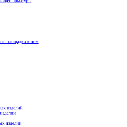
ующей арматуры
ные площадки к ним
ных изделий
 изделий
ых изделий