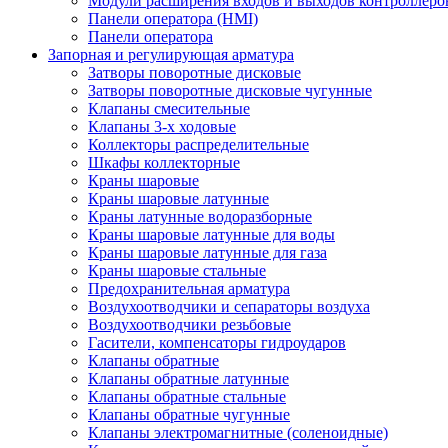
Модули расширения входов и выходов контроллеро
Панели оператора (HMI)
Панели оператора
Запорная и регулирующая арматура
Затворы поворотные дисковые
Затворы поворотные дисковые чугунные
Клапаны смесительные
Клапаны 3-х ходовые
Коллекторы распределительные
Шкафы коллекторные
Краны шаровые
Краны шаровые латунные
Краны латунные водоразборные
Краны шаровые латунные для воды
Краны шаровые латунные для газа
Краны шаровые стальные
Предохранительная арматура
Воздухоотводчики и сепараторы воздуха
Воздухоотводчики резьбовые
Гасители, компенсаторы гидроударов
Клапаны обратные
Клапаны обратные латунные
Клапаны обратные стальные
Клапаны обратные чугунные
Клапаны электромагнитные (соленоидные)