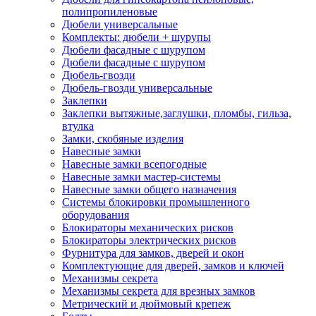
полипропиленовые
Дюбели универсальные
Комплекты: дюбели + шурупы
Дюбели фасадные с шурупом
Дюбели фасадные с шурупом
Дюбель-гвозди
Дюбель-гвозди универсальные
Заклепки
Заклепки вытяжные,заглушки, пломбы, гильза,
втулка
Замки, скобяные изделия
Навесные замки
Навесные замки всепогодные
Навесные замки мастер-системы
Навесные замки общего назначения
Системы блокировки промышленного
оборудования
Блокираторы механических рисков
Блокираторы электрических рисков
Фурнитура для замков, дверей и окон
Комплектующие для дверей, замков и ключей
Механизмы секрета
Механизмы секрета для врезных замков
Метрический и дюймовый крепеж