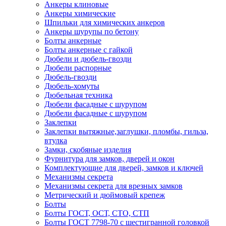
Анкеры клиновые
Анкеры химические
Шпильки для химических анкеров
Анкеры шурупы по бетону
Болты анкерные
Болты анкерные с гайкой
Дюбели и дюбель-гвозди
Дюбели распорные
Дюбель-гвозди
Дюбель-хомуты
Дюбельная техника
Дюбели фасадные с шурупом
Дюбели фасадные с шурупом
Заклепки
Заклепки вытяжные,заглушки, пломбы, гильза,
втулка
Замки, скобяные изделия
Фурнитура для замков, дверей и окон
Комплектующие для дверей, замков и ключей
Механизмы секрета
Механизмы секрета для врезных замков
Метрический и дюймовый крепеж
Болты
Болты ГОСТ, ОСТ, СТО, СТП
Болты ГОСТ 7798-70 с шестигранной головкой