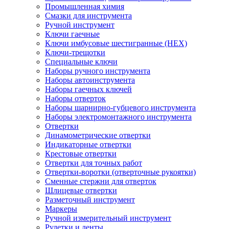
Промышленная химия
Смазки для инструмента
Ручной инструмент
Ключи гаечные
Ключи имбусовые шестигранные (HEX)
Ключи-трещотки
Специальные ключи
Наборы ручного инструмента
Наборы автоинструмента
Наборы гаечных ключей
Наборы отверток
Наборы шарнирно-губцевого инструмента
Наборы электромонтажного инструмента
Отвертки
Динамометрические отвертки
Индикаторные отвертки
Крестовые отвертки
Отвертки для точных работ
Отвертки-воротки (отверточные рукоятки)
Сменные стержни для отверток
Шлицевые отвертки
Разметочный инструмент
Маркеры
Ручной измерительный инструмент
Рулетки и ленты