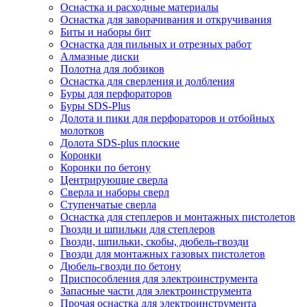
Оснастка и расходные материалы
Оснастка для заворачивания и откручивания
Биты и наборы бит
Оснастка для пильных и отрезных работ
Алмазные диски
Полотна для лобзиков
Оснастка для сверления и долбления
Буры для перфораторов
Буры SDS-Plus
Долота и пики для перфораторов и отбойных
молотков
Долота SDS-plus плоские
Коронки
Коронки по бетону
Центрирующие сверла
Сверла и наборы сверл
Ступенчатые сверла
Оснастка для степлеров и монтажных пистолетов
Гвозди и шпильки для степлеров
Гвозди, шпильки, скобы, дюбель-гвозди
Гвозди для монтажных газовых пистолетов
Дюбель-гвозди по бетону
Приспособления для электроинструмента
Запасные части для электроинструмента
Прочая оснастка для электроинструмента