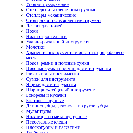
Уровни пузырьковые
Степлеры и заклепочники ручные
Степлеры механические
Столярный и слесарный инструмент
Лезвия для ножей
Ножи
Ножи строительные
Ударно-рычажный инструмент
Молотки
Хранение инструмента и организация рабочего
места
Пояса, ремни и поясные сумки
Поясные сумки и ремни для инструмента
Рюкзаки для инструмента
Сумки для инструмента
Ящики для инструмента
Шарнирно-губцевый инструмент
Бокорезы и кусачки
Болторезы ручные
Длинногубцы, утконосы и круглогубцы
Мультитулы
Ножницы по металлу ручные
Переставные клещи
Плоскогубцы и пассатижи
Труборезы