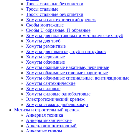
Тросы стальные без оплетки
Тросы стальные
Тросы стальные без оплетки
Хомуты и сантехнический крепеж
Скобы монтажные
Скобы U-образные, П-образные
Хомуты для пластиковых и металлических труб
Хомуты для труб
Хомуты ремонтные
Хомуты для шлангов, труб и патрубков
Хомуты червячные
Хомуты обжимные
Хомуты обжимные накатные, червячные
Хомуты обжимные силовые шарнирные
Хомуты обжимные специальные, вентиляционные
Хомуты сантехнические
Хомуты силовые
Хомуты силовые одноболтовые
Электротехнический крепеж
Хомуты-стяжки, дюбель-хомут
Метизы и строительный крепеж
Анкерная техника
Анкеры механические
Анкер-клин потолочный
Анкерные гильзы