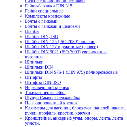
низкие с нейлоновой вставкой
Гайки-барашки DIN 315
Гайки специальные
Комплекты крепежные
Болты с гайками
Болты с гайками и шайбами
Шайбы
Шайбы DIN, ISO
Шайбы DIN 125 (ISO 7089) плоские
Шайбы DIN 127 пружинные (гровер)
Шайбы DIN 9021 (ISO 7093) увеличенные
кузовные
Шпильки
Шпильки DIN
Шпильки DIN 976-1 (DIN 975) полнорезьбовые
Штифты
Штифты DIN, ISO
Нержавеющий крепеж
Такелаж нержавейка
Шуруп Саморез нержавейка
Перфорированный крепеж
Кляймеры для вагонки, блокхауса, панелей, шкант,
ручки, профиль, крестик, крючки
Кронштейны, анкерные углы, опоры, лента, лента
уплотн.