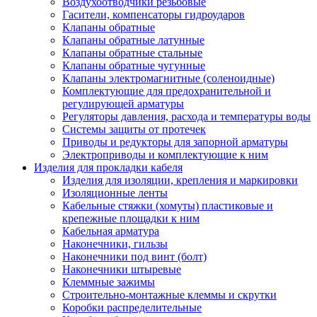
Воздухоотводчики резьбовые
Гасители, компенсаторы гидроударов
Клапаны обратные
Клапаны обратные латунные
Клапаны обратные стальные
Клапаны обратные чугунные
Клапаны электромагнитные (соленоидные)
Комплектующие для предохранительной и
регулирующей арматуры
Регуляторы давления, расхода и температуры воды
Системы защиты от протечек
Приводы и редукторы для запорной арматуры
Электроприводы и комплектующие к ним
Изделия для прокладки кабеля
Изделия для изоляции, крепления и маркировки
Изоляционные ленты
Кабельные стяжки (хомуты) пластиковые и
крепежные площадки к ним
Кабельная арматура
Наконечники, гильзы
Наконечники под винт (болт)
Наконечники штыревые
Клеммные зажимы
Строительно-монтажные клеммы и скрутки
Коробки распределительные