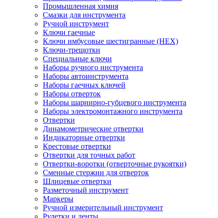
Промышленная химия
Смазки для инструмента
Ручной инструмент
Ключи гаечные
Ключи имбусовые шестигранные (HEX)
Ключи-трещотки
Специальные ключи
Наборы ручного инструмента
Наборы автоинструмента
Наборы гаечных ключей
Наборы отверток
Наборы шарнирно-губцевого инструмента
Наборы электромонтажного инструмента
Отвертки
Динамометрические отвертки
Индикаторные отвертки
Крестовые отвертки
Отвертки для точных работ
Отвертки-воротки (отверточные рукоятки)
Сменные стержни для отверток
Шлицевые отвертки
Разметочный инструмент
Маркеры
Ручной измерительный инструмент
Рулетки и ленты