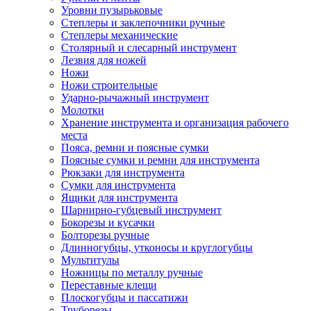
Уровни пузырьковые
Степлеры и заклепочники ручные
Степлеры механические
Столярный и слесарный инструмент
Лезвия для ножей
Ножи
Ножи строительные
Ударно-рычажный инструмент
Молотки
Хранение инструмента и организация рабочего
места
Пояса, ремни и поясные сумки
Поясные сумки и ремни для инструмента
Рюкзаки для инструмента
Сумки для инструмента
Ящики для инструмента
Шарнирно-губцевый инструмент
Бокорезы и кусачки
Болторезы ручные
Длинногубцы, утконосы и круглогубцы
Мультитулы
Ножницы по металлу ручные
Переставные клещи
Плоскогубцы и пассатижи
Труборезы