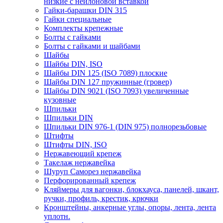
низкие с нейлоновой вставкой
Гайки-барашки DIN 315
Гайки специальные
Комплекты крепежные
Болты с гайками
Болты с гайками и шайбами
Шайбы
Шайбы DIN, ISO
Шайбы DIN 125 (ISO 7089) плоские
Шайбы DIN 127 пружинные (гровер)
Шайбы DIN 9021 (ISO 7093) увеличенные
кузовные
Шпильки
Шпильки DIN
Шпильки DIN 976-1 (DIN 975) полнорезьбовые
Штифты
Штифты DIN, ISO
Нержавеющий крепеж
Такелаж нержавейка
Шуруп Саморез нержавейка
Перфорированный крепеж
Кляймеры для вагонки, блокхауса, панелей, шкант,
ручки, профиль, крестик, крючки
Кронштейны, анкерные углы, опоры, лента, лента
уплотн.