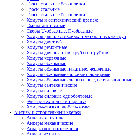
Тросы стальные без оплетки
Тросы стальные
Тросы стальные без оплетки
Хомуты и сантехнический крепеж
Скобы монтажные
Скобы U-образные, П-образные
Хомуты для пластиковых и металлических труб
Хомуты для труб
Хомуты ремонтные
Хомуты для шлангов, труб и патрубков
Хомуты червячные
Хомуты обжимные
Хомуты обжимные накатные, червячные
Хомуты обжимные силовые шарнирные
Хомуты обжимные специальные, вентиляционные
Хомуты сантехнические
Хомуты силовые
Хомуты силовые одноболтовые
Электротехнический крепеж
Хомуты-стяжки, дюбель-хомут
Метизы и строительный крепеж
Анкерная техника
Анкеры механические
Анкер-клин потолочный
Анкерные гильзы