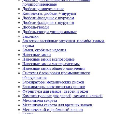
полипропиленовые
Дюбели универсальные
Комплекты: дюбели + шурупы
Дюбели фасадные с шурупом
Дюбели фасадные с шурупом
Дюбель-гвозди
Дюбель-гвозди универсальные
Заклепки
Заклепки вытяжные,заглушки, пломбы, гильза,
втулка
Замки, скобяные изделия
Навесные замки
Навесные замки всепогодные
Навесные замки мастер-системы
Навесные замки общего назначения
Системы блокировки промышленного
оборудования
Блокираторы механических рисков
Блокираторы электрических рисков
Фурнитура для замков, дверей и окон
Комплектующие для дверей, замков и ключей
Механизмы секрета
Механизмы секрета для врезных замков
Метрический и дюймовый крепеж