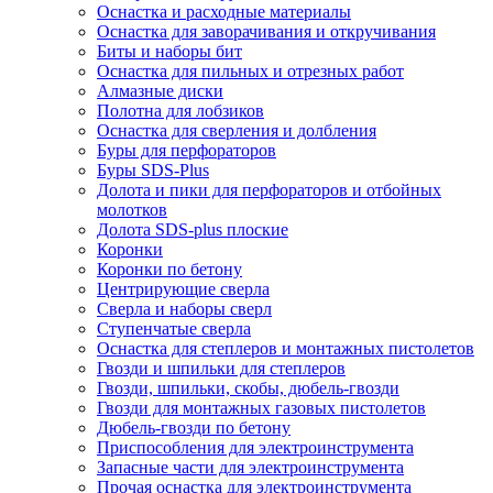
Оснастка и расходные материалы
Оснастка для заворачивания и откручивания
Биты и наборы бит
Оснастка для пильных и отрезных работ
Алмазные диски
Полотна для лобзиков
Оснастка для сверления и долбления
Буры для перфораторов
Буры SDS-Plus
Долота и пики для перфораторов и отбойных
молотков
Долота SDS-plus плоские
Коронки
Коронки по бетону
Центрирующие сверла
Сверла и наборы сверл
Ступенчатые сверла
Оснастка для степлеров и монтажных пистолетов
Гвозди и шпильки для степлеров
Гвозди, шпильки, скобы, дюбель-гвозди
Гвозди для монтажных газовых пистолетов
Дюбель-гвозди по бетону
Приспособления для электроинструмента
Запасные части для электроинструмента
Прочая оснастка для электроинструмента