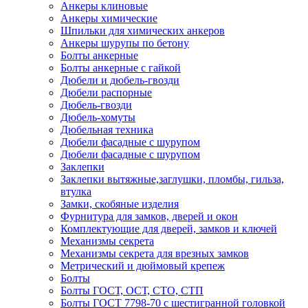
Анкеры клиновые
Анкеры химические
Шпильки для химических анкеров
Анкеры шурупы по бетону
Болты анкерные
Болты анкерные с гайкой
Дюбели и дюбель-гвозди
Дюбели распорные
Дюбель-гвозди
Дюбель-хомуты
Дюбельная техника
Дюбели фасадные с шурупом
Дюбели фасадные с шурупом
Заклепки
Заклепки вытяжные,заглушки, пломбы, гильза,
втулка
Замки, скобяные изделия
Фурнитура для замков, дверей и окон
Комплектующие для дверей, замков и ключей
Механизмы секрета
Механизмы секрета для врезных замков
Метрический и дюймовый крепеж
Болты
Болты ГОСТ, ОСТ, СТО, СТП
Болты ГОСТ 7798-70 с шестигранной головкой