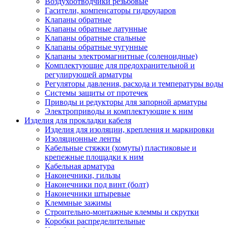
Воздухоотводчики резьбовые
Гасители, компенсаторы гидроударов
Клапаны обратные
Клапаны обратные латунные
Клапаны обратные стальные
Клапаны обратные чугунные
Клапаны электромагнитные (соленоидные)
Комплектующие для предохранительной и
регулирующей арматуры
Регуляторы давления, расхода и температуры воды
Системы защиты от протечек
Приводы и редукторы для запорной арматуры
Электроприводы и комплектующие к ним
Изделия для прокладки кабеля
Изделия для изоляции, крепления и маркировки
Изоляционные ленты
Кабельные стяжки (хомуты) пластиковые и
крепежные площадки к ним
Кабельная арматура
Наконечники, гильзы
Наконечники под винт (болт)
Наконечники штыревые
Клеммные зажимы
Строительно-монтажные клеммы и скрутки
Коробки распределительные