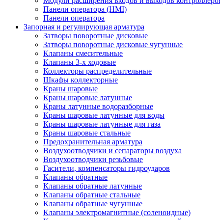
Модули расширения входов и выходов контроллеро
Панели оператора (HMI)
Панели оператора
Запорная и регулирующая арматура
Затворы поворотные дисковые
Затворы поворотные дисковые чугунные
Клапаны смесительные
Клапаны 3-х ходовые
Коллекторы распределительные
Шкафы коллекторные
Краны шаровые
Краны шаровые латунные
Краны латунные водоразборные
Краны шаровые латунные для воды
Краны шаровые латунные для газа
Краны шаровые стальные
Предохранительная арматура
Воздухоотводчики и сепараторы воздуха
Воздухоотводчики резьбовые
Гасители, компенсаторы гидроударов
Клапаны обратные
Клапаны обратные латунные
Клапаны обратные стальные
Клапаны обратные чугунные
Клапаны электромагнитные (соленоидные)