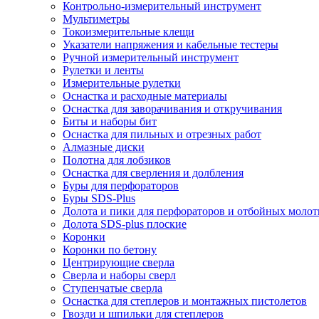
Контрольно-измерительный инструмент
Мультиметры
Токоизмерительные клещи
Указатели напряжения и кабельные тестеры
Ручной измерительный инструмент
Рулетки и ленты
Измерительные рулетки
Оснастка и расходные материалы
Оснастка для заворачивания и откручивания
Биты и наборы бит
Оснастка для пильных и отрезных работ
Алмазные диски
Полотна для лобзиков
Оснастка для сверления и долбления
Буры для перфораторов
Буры SDS-Plus
Долота и пики для перфораторов и отбойных молот
Долота SDS-plus плоские
Коронки
Коронки по бетону
Центрирующие сверла
Сверла и наборы сверл
Ступенчатые сверла
Оснастка для степлеров и монтажных пистолетов
Гвозди и шпильки для степлеров