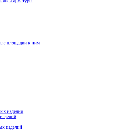
ующей арматуры
ные площадки к ним
ных изделий
 изделий
ых изделий