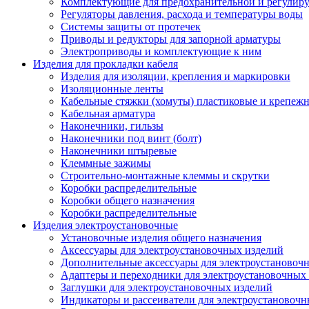
Комплектующие для предохранительной и регулир
Регуляторы давления, расхода и температуры воды
Системы защиты от протечек
Приводы и редукторы для запорной арматуры
Электроприводы и комплектующие к ним
Изделия для прокладки кабеля
Изделия для изоляции, крепления и маркировки
Изоляционные ленты
Кабельные стяжки (хомуты) пластиковые и крепеж
Кабельная арматура
Наконечники, гильзы
Наконечники под винт (болт)
Наконечники штыревые
Клеммные зажимы
Строительно-монтажные клеммы и скрутки
Коробки распределительные
Коробки общего назначения
Коробки распределительные
Изделия электроустановочные
Установочные изделия общего назначения
Аксессуары для электроустановочных изделий
Дополнительные аксессуары для электроустановоч
Адаптеры и переходники для электроустановочных
Заглушки для электроустановочных изделий
Индикаторы и рассеиватели для электроустановочн