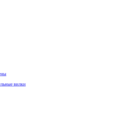
ены
ельные вилки