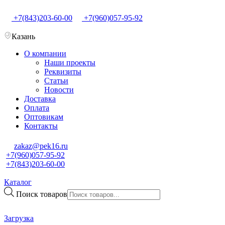
+7(843)203-60-00
+7(960)057-95-92
Казань
О компании
Наши проекты
Реквизиты
Статьи
Новости
Доставка
Оплата
Оптовикам
Контакты
zakaz@pek16.ru
+7(960)057-95-92
+7(843)203-60-00
Каталог
Поиск товаров
Загрузка