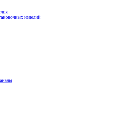
елия
становочных изделий
каналы