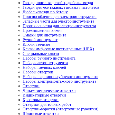
Гвозди, шпильки, скобы, дюбель-гвозди
Гвозди для монтажных газовых пистолетов
Дюбель-гвозди по бетону
Приспособления для электроинструмента
Запасные части для электроинструмента
Прочая оснастка для электроинструмента
Промышленная химия
Смазки для инструмента
Ручной инструмент
Ключи гаечные
Ключи имбусовые шестигранные (HEX)
Специальные ключи
Наборы ручного инструмента
Наборы автоинструмента
Наборы гаечных ключей
Наборы отверток
Наборы шарнирно-губцевого инструмента
Наборы электромонтажного инструмента
Отвертки
Динамометрические отвертки
Индикаторные отвертки
Крестовые отвертки
Отвертки для точных работ
Отвертки-воротки (отверточные рукоятки)
Шлицевые отвертки