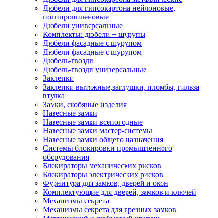
Дюбели для гипсокартона нейлоновые,
полипропиленовые
Дюбели универсальные
Комплекты: дюбели + шурупы
Дюбели фасадные с шурупом
Дюбели фасадные с шурупом
Дюбель-гвозди
Дюбель-гвозди универсальные
Заклепки
Заклепки вытяжные,заглушки, пломбы, гильза,
втулка
Замки, скобяные изделия
Навесные замки
Навесные замки всепогодные
Навесные замки мастер-системы
Навесные замки общего назначения
Системы блокировки промышленного
оборудования
Блокираторы механических рисков
Блокираторы электрических рисков
Фурнитура для замков, дверей и окон
Комплектующие для дверей, замков и ключей
Механизмы секрета
Механизмы секрета для врезных замков