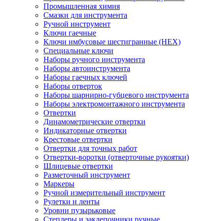
Промышленная химия
Смазки для инструмента
Ручной инструмент
Ключи гаечные
Ключи имбусовые шестигранные (HEX)
Специальные ключи
Наборы ручного инструмента
Наборы автоинструмента
Наборы гаечных ключей
Наборы отверток
Наборы шарнирно-губцевого инструмента
Наборы электромонтажного инструмента
Отвертки
Динамометрические отвертки
Индикаторные отвертки
Крестовые отвертки
Отвертки для точных работ
Отвертки-воротки (отверточные рукоятки)
Шлицевые отвертки
Разметочный инструмент
Маркеры
Ручной измерительный инструмент
Рулетки и ленты
Уровни пузырьковые
Степлеры и заклепочники ручные