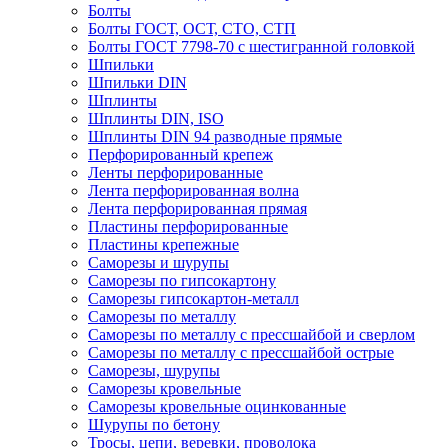
Болты
Болты ГОСТ, ОСТ, СТО, СТП
Болты ГОСТ 7798-70 с шестигранной головкой
Шпильки
Шпильки DIN
Шплинты
Шплинты DIN, ISO
Шплинты DIN 94 разводные прямые
Перфорированный крепеж
Ленты перфорированные
Лента перфорированная волна
Лента перфорированная прямая
Пластины перфорированные
Пластины крепежные
Саморезы и шурупы
Саморезы по гипсокартону
Саморезы гипсокартон-металл
Саморезы по металлу
Саморезы по металлу с прессшайбой и сверлом
Саморезы по металлу с прессшайбой острые
Саморезы, шурупы
Саморезы кровельные
Саморезы кровельные оцинкованные
Шурупы по бетону
Тросы, цепи, веревки, проволока