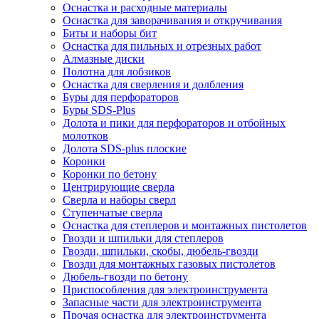
Оснастка и расходные материалы
Оснастка для заворачивания и откручивания
Биты и наборы бит
Оснастка для пильных и отрезных работ
Алмазные диски
Полотна для лобзиков
Оснастка для сверления и долбления
Буры для перфораторов
Буры SDS-Plus
Долота и пики для перфораторов и отбойных
молотков
Долота SDS-plus плоские
Коронки
Коронки по бетону
Центрирующие сверла
Сверла и наборы сверл
Ступенчатые сверла
Оснастка для степлеров и монтажных пистолетов
Гвозди и шпильки для степлеров
Гвозди, шпильки, скобы, дюбель-гвозди
Гвозди для монтажных газовых пистолетов
Дюбель-гвозди по бетону
Приспособления для электроинструмента
Запасные части для электроинструмента
Прочая оснастка для электроинструмента