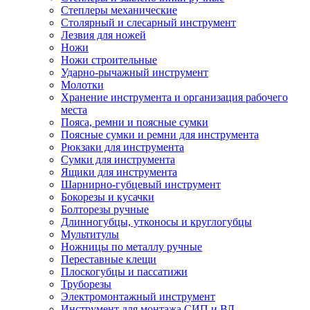
Степлеры механические
Столярный и слесарный инструмент
Лезвия для ножей
Ножи
Ножи строительные
Ударно-рычажный инструмент
Молотки
Хранение инструмента и организация рабочего
места
Пояса, ремни и поясные сумки
Поясные сумки и ремни для инструмента
Рюкзаки для инструмента
Сумки для инструмента
Ящики для инструмента
Шарнирно-губцевый инструмент
Бокорезы и кусачки
Болторезы ручные
Длинногубцы, утконосы и круглогубцы
Мультитулы
Ножницы по металлу ручные
Переставные клещи
Плоскогубцы и пассатижи
Труборезы
Электромонтажный инструмент
Инструмент для монтажа СИП и ВЛ