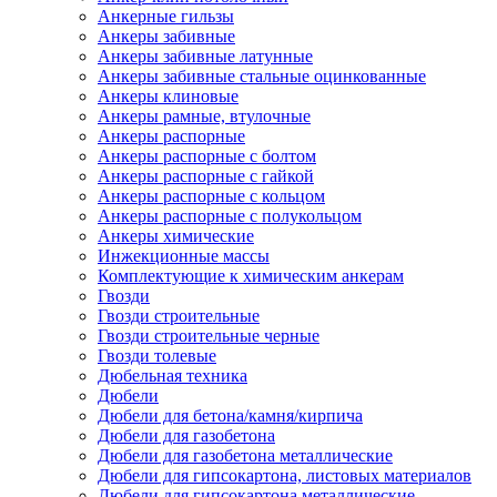
Анкерные гильзы
Анкеры забивные
Анкеры забивные латунные
Анкеры забивные стальные оцинкованные
Анкеры клиновые
Анкеры рамные, втулочные
Анкеры распорные
Анкеры распорные с болтом
Анкеры распорные с гайкой
Анкеры распорные с кольцом
Анкеры распорные с полукольцом
Анкеры химические
Инжекционные массы
Комплектующие к химическим анкерам
Гвозди
Гвозди строительные
Гвозди строительные черные
Гвозди толевые
Дюбельная техника
Дюбели
Дюбели для бетона/камня/кирпича
Дюбели для газобетона
Дюбели для газобетона металлические
Дюбели для гипсокартона, листовых материалов
Дюбели для гипсокартона металлические