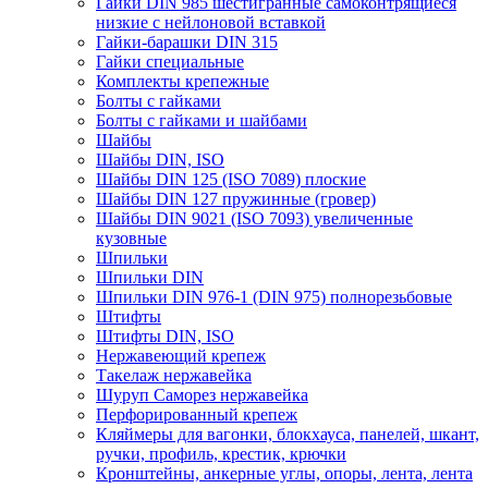
Гайки DIN 985 шестигранные самоконтрящиеся
низкие с нейлоновой вставкой
Гайки-барашки DIN 315
Гайки специальные
Комплекты крепежные
Болты с гайками
Болты с гайками и шайбами
Шайбы
Шайбы DIN, ISO
Шайбы DIN 125 (ISO 7089) плоские
Шайбы DIN 127 пружинные (гровер)
Шайбы DIN 9021 (ISO 7093) увеличенные
кузовные
Шпильки
Шпильки DIN
Шпильки DIN 976-1 (DIN 975) полнорезьбовые
Штифты
Штифты DIN, ISO
Нержавеющий крепеж
Такелаж нержавейка
Шуруп Саморез нержавейка
Перфорированный крепеж
Кляймеры для вагонки, блокхауса, панелей, шкант,
ручки, профиль, крестик, крючки
Кронштейны, анкерные углы, опоры, лента, лента