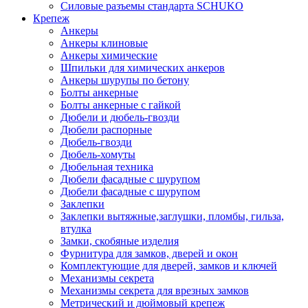
Силовые разъемы стандарта SCHUKO
Крепеж
Анкеры
Анкеры клиновые
Анкеры химические
Шпильки для химических анкеров
Анкеры шурупы по бетону
Болты анкерные
Болты анкерные с гайкой
Дюбели и дюбель-гвозди
Дюбели распорные
Дюбель-гвозди
Дюбель-хомуты
Дюбельная техника
Дюбели фасадные с шурупом
Дюбели фасадные с шурупом
Заклепки
Заклепки вытяжные,заглушки, пломбы, гильза,
втулка
Замки, скобяные изделия
Фурнитура для замков, дверей и окон
Комплектующие для дверей, замков и ключей
Механизмы секрета
Механизмы секрета для врезных замков
Метрический и дюймовый крепеж