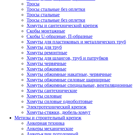
Тросы
Тросы стальные без оплетки
Тросы стальные
Тросы стальные без оплетки
Хомуты и сантехнический крепеж
Скобы монтажные
Скобы U-образные, П-образные
Хомуты для пластиковых и металлических труб
Хомуты для труб
Хомуты ремонтные
Хомуты для шлангов, труб и патрубков
Хомуты червячные
Хомуты обжимные
Хомуты обжимные накатные, червячные
Хомуты обжимные силовые шарнирные
Хомуты обжимные специальные, вентиляционные
Хомуты сантехнические
Хомуты силовые
Хомуты силовые одноболтовые
Электротехнический крепеж
Хомуты-стяжки, дюбель-хомут
Метизы и строительный крепеж
Анкерная техника
Анкеры механические
Анкер-клин потолочный