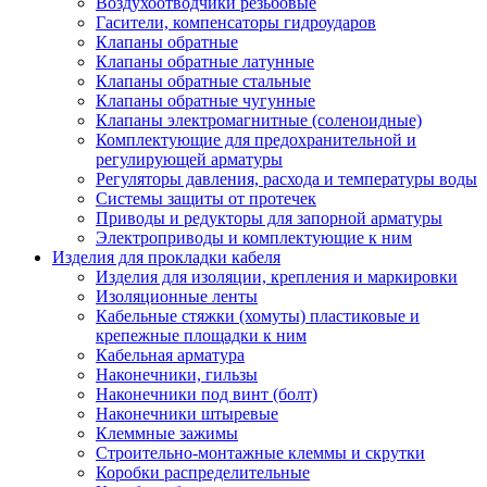
Воздухоотводчики резьбовые
Гасители, компенсаторы гидроударов
Клапаны обратные
Клапаны обратные латунные
Клапаны обратные стальные
Клапаны обратные чугунные
Клапаны электромагнитные (соленоидные)
Комплектующие для предохранительной и
регулирующей арматуры
Регуляторы давления, расхода и температуры воды
Системы защиты от протечек
Приводы и редукторы для запорной арматуры
Электроприводы и комплектующие к ним
Изделия для прокладки кабеля
Изделия для изоляции, крепления и маркировки
Изоляционные ленты
Кабельные стяжки (хомуты) пластиковые и
крепежные площадки к ним
Кабельная арматура
Наконечники, гильзы
Наконечники под винт (болт)
Наконечники штыревые
Клеммные зажимы
Строительно-монтажные клеммы и скрутки
Коробки распределительные