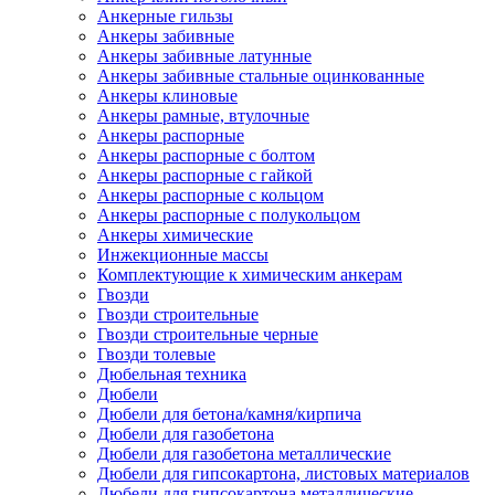
Анкерные гильзы
Анкеры забивные
Анкеры забивные латунные
Анкеры забивные стальные оцинкованные
Анкеры клиновые
Анкеры рамные, втулочные
Анкеры распорные
Анкеры распорные с болтом
Анкеры распорные с гайкой
Анкеры распорные с кольцом
Анкеры распорные с полукольцом
Анкеры химические
Инжекционные массы
Комплектующие к химическим анкерам
Гвозди
Гвозди строительные
Гвозди строительные черные
Гвозди толевые
Дюбельная техника
Дюбели
Дюбели для бетона/камня/кирпича
Дюбели для газобетона
Дюбели для газобетона металлические
Дюбели для гипсокартона, листовых материалов
Дюбели для гипсокартона металлические