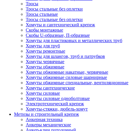
Тросы
Тросы стальные без оплетки
Тросы стальные
Тросы стальные без оплетки
Хомуты и сантехнический крепеж
Скобы монтажные
Скобы U-образные, П-образные
Хомуты для пластиковых и металлических труб
Хомуты для труб
Хомуты ремонтные
Хомуты для шлангов, труб и патрубков
Хомуты червячные
Хомуты обжимные
Хомуты обжимные накатные, червячные
Хомуты обжимные силовые шарнирные
Хомуты обжимные специальные, вентиляционные
Хомуты сантехнические
Хомуты силовые
Хомуты силовые одноболтовые
Электротехнический крепеж
Хомуты-стяжки, дюбель-хомут
Метизы и строительный крепеж
Анкерная техника
Анкеры механические
Анкер-клин потолочный