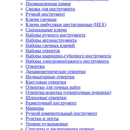
Промышленная химия
Смазки для инструмента
Ручной инструмент
Ключи гаечные
Ключи имбусовые шестигранные (HEX)
Специальные ключи
Наборы ручного инструмента
Наборы автоинструмента
Наборы гаечных ключей
Наборы отверток
Наборы шарнирно-губцевого инструмента
Наборы электромонтажного инструмента
Отвертки
Динамометрические отвертки
Индикаторные отвертки
Крестовые отвертки
Отвертки для точных работ
Отвертки-воротки (отверточные рукоятки)
Шлицевые отвертки
Разметочный инструмент
Маркеры
Ручной измерительный инструмент
Рулетки и ленты
Уровни пузырьковые
Степлеры и заклепочники ручные