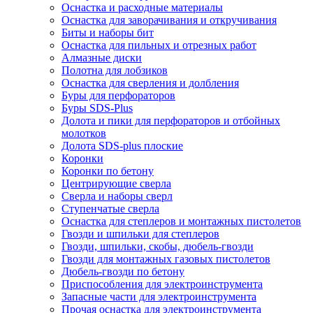
Оснастка и расходные материалы
Оснастка для заворачивания и откручивания
Биты и наборы бит
Оснастка для пильных и отрезных работ
Алмазные диски
Полотна для лобзиков
Оснастка для сверления и долбления
Буры для перфораторов
Буры SDS-Plus
Долота и пики для перфораторов и отбойных
молотков
Долота SDS-plus плоские
Коронки
Коронки по бетону
Центрирующие сверла
Сверла и наборы сверл
Ступенчатые сверла
Оснастка для степлеров и монтажных пистолетов
Гвозди и шпильки для степлеров
Гвозди, шпильки, скобы, дюбель-гвозди
Гвозди для монтажных газовых пистолетов
Дюбель-гвозди по бетону
Приспособления для электроинструмента
Запасные части для электроинструмента
Прочая оснастка для электроинструмента