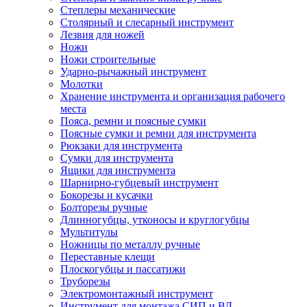
Степлеры механические
Столярный и слесарный инструмент
Лезвия для ножей
Ножи
Ножи строительные
Ударно-рычажный инструмент
Молотки
Хранение инструмента и организация рабочего
места
Пояса, ремни и поясные сумки
Поясные сумки и ремни для инструмента
Рюкзаки для инструмента
Сумки для инструмента
Ящики для инструмента
Шарнирно-губцевый инструмент
Бокорезы и кусачки
Болторезы ручные
Длинногубцы, утконосы и круглогубцы
Мультитулы
Ножницы по металлу ручные
Переставные клещи
Плоскогубцы и пассатижи
Труборезы
Электромонтажный инструмент
Инструмент для монтажа СИП и ВЛ