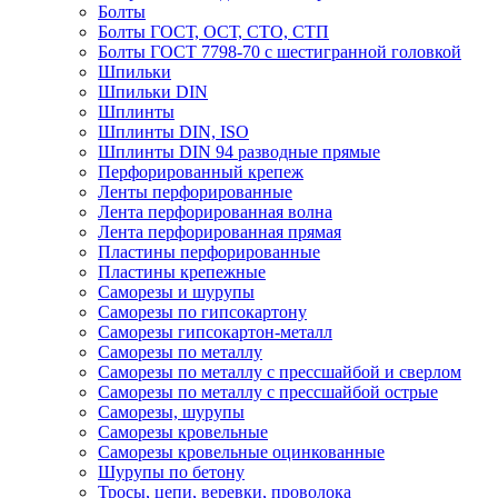
Болты
Болты ГОСТ, ОСТ, СТО, СТП
Болты ГОСТ 7798-70 с шестигранной головкой
Шпильки
Шпильки DIN
Шплинты
Шплинты DIN, ISO
Шплинты DIN 94 разводные прямые
Перфорированный крепеж
Ленты перфорированные
Лента перфорированная волна
Лента перфорированная прямая
Пластины перфорированные
Пластины крепежные
Саморезы и шурупы
Саморезы по гипсокартону
Саморезы гипсокартон-металл
Саморезы по металлу
Саморезы по металлу с прессшайбой и сверлом
Саморезы по металлу с прессшайбой острые
Саморезы, шурупы
Саморезы кровельные
Саморезы кровельные оцинкованные
Шурупы по бетону
Тросы, цепи, веревки, проволока