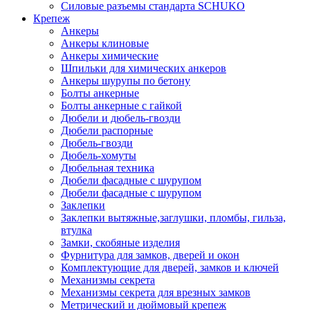
Силовые разъемы стандарта SCHUKO
Крепеж
Анкеры
Анкеры клиновые
Анкеры химические
Шпильки для химических анкеров
Анкеры шурупы по бетону
Болты анкерные
Болты анкерные с гайкой
Дюбели и дюбель-гвозди
Дюбели распорные
Дюбель-гвозди
Дюбель-хомуты
Дюбельная техника
Дюбели фасадные с шурупом
Дюбели фасадные с шурупом
Заклепки
Заклепки вытяжные,заглушки, пломбы, гильза,
втулка
Замки, скобяные изделия
Фурнитура для замков, дверей и окон
Комплектующие для дверей, замков и ключей
Механизмы секрета
Механизмы секрета для врезных замков
Метрический и дюймовый крепеж