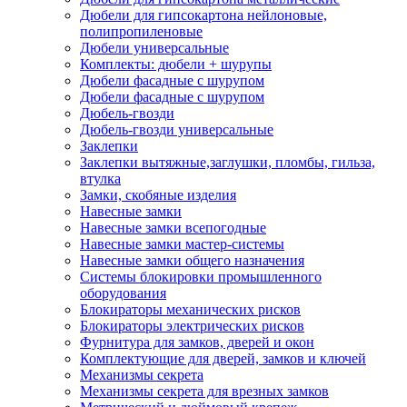
Дюбели для гипсокартона нейлоновые,
полипропиленовые
Дюбели универсальные
Комплекты: дюбели + шурупы
Дюбели фасадные с шурупом
Дюбели фасадные с шурупом
Дюбель-гвозди
Дюбель-гвозди универсальные
Заклепки
Заклепки вытяжные,заглушки, пломбы, гильза,
втулка
Замки, скобяные изделия
Навесные замки
Навесные замки всепогодные
Навесные замки мастер-системы
Навесные замки общего назначения
Системы блокировки промышленного
оборудования
Блокираторы механических рисков
Блокираторы электрических рисков
Фурнитура для замков, дверей и окон
Комплектующие для дверей, замков и ключей
Механизмы секрета
Механизмы секрета для врезных замков