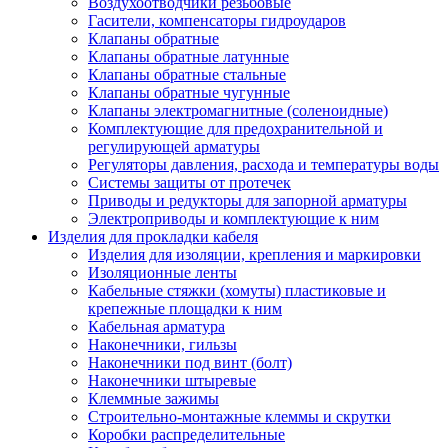
Воздухоотводчики резьбовые
Гасители, компенсаторы гидроударов
Клапаны обратные
Клапаны обратные латунные
Клапаны обратные стальные
Клапаны обратные чугунные
Клапаны электромагнитные (соленоидные)
Комплектующие для предохранительной и
регулирующей арматуры
Регуляторы давления, расхода и температуры воды
Системы защиты от протечек
Приводы и редукторы для запорной арматуры
Электроприводы и комплектующие к ним
Изделия для прокладки кабеля
Изделия для изоляции, крепления и маркировки
Изоляционные ленты
Кабельные стяжки (хомуты) пластиковые и
крепежные площадки к ним
Кабельная арматура
Наконечники, гильзы
Наконечники под винт (болт)
Наконечники штыревые
Клеммные зажимы
Строительно-монтажные клеммы и скрутки
Коробки распределительные