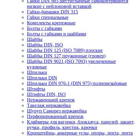
Гайки DIN 985 шестигранные самоконтрящиеся
низкие с нейлоновой вставкой
Гайки-барашки DIN 315
Гайки специальные
Комплекты крепежные
Болты с гайками
Болты с гайками и шайбами
Шайбы
Шайбы DIN, ISO
Шайбы DIN 125 (ISO 7089) плоские
Шайбы DIN 127 пружинные (гровер)
Шайбы DIN 9021 (ISO 7093) увеличенные
кузовные
Шпильки
Шпильки DIN
Шпильки DIN 976-1 (DIN 975) полнорезьбовые
Штифты
Штифты DIN, ISO
Нержавеющий крепеж
Такелаж нержавейка
Шуруп Саморез нержавейка
Перфорированный крепеж
Кляймеры для вагонки, блокхауса, панелей, шкант,
ручки, профиль, крестик, крючки
Кронштейны, анкерные углы, опоры, лента, лента