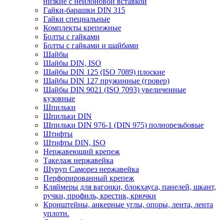
низкие с нейлоновой вставкой
Гайки-барашки DIN 315
Гайки специальные
Комплекты крепежные
Болты с гайками
Болты с гайками и шайбами
Шайбы
Шайбы DIN, ISO
Шайбы DIN 125 (ISO 7089) плоские
Шайбы DIN 127 пружинные (гровер)
Шайбы DIN 9021 (ISO 7093) увеличенные
кузовные
Шпильки
Шпильки DIN
Шпильки DIN 976-1 (DIN 975) полнорезьбовые
Штифты
Штифты DIN, ISO
Нержавеющий крепеж
Такелаж нержавейка
Шуруп Саморез нержавейка
Перфорированный крепеж
Кляймеры для вагонки, блокхауса, панелей, шкант,
ручки, профиль, крестик, крючки
Кронштейны, анкерные углы, опоры, лента, лента
уплотн.