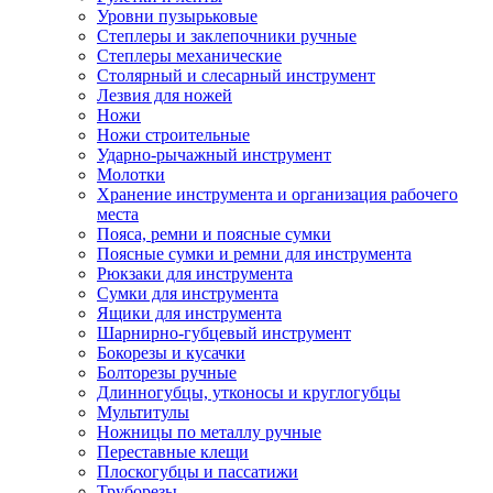
Уровни пузырьковые
Степлеры и заклепочники ручные
Степлеры механические
Столярный и слесарный инструмент
Лезвия для ножей
Ножи
Ножи строительные
Ударно-рычажный инструмент
Молотки
Хранение инструмента и организация рабочего
места
Пояса, ремни и поясные сумки
Поясные сумки и ремни для инструмента
Рюкзаки для инструмента
Сумки для инструмента
Ящики для инструмента
Шарнирно-губцевый инструмент
Бокорезы и кусачки
Болторезы ручные
Длинногубцы, утконосы и круглогубцы
Мультитулы
Ножницы по металлу ручные
Переставные клещи
Плоскогубцы и пассатижи
Труборезы