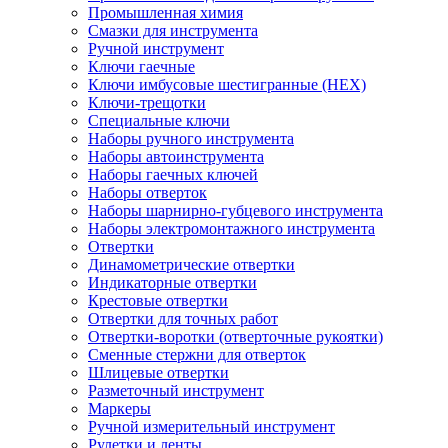
Промышленная химия
Смазки для инструмента
Ручной инструмент
Ключи гаечные
Ключи имбусовые шестигранные (HEX)
Ключи-трещотки
Специальные ключи
Наборы ручного инструмента
Наборы автоинструмента
Наборы гаечных ключей
Наборы отверток
Наборы шарнирно-губцевого инструмента
Наборы электромонтажного инструмента
Отвертки
Динамометрические отвертки
Индикаторные отвертки
Крестовые отвертки
Отвертки для точных работ
Отвертки-воротки (отверточные рукоятки)
Сменные стержни для отверток
Шлицевые отвертки
Разметочный инструмент
Маркеры
Ручной измерительный инструмент
Рулетки и ленты