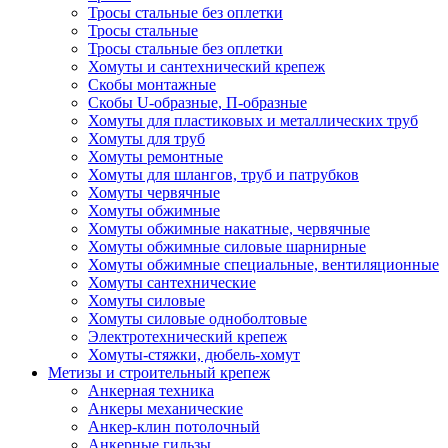
Тросы стальные без оплетки
Тросы стальные
Тросы стальные без оплетки
Хомуты и сантехнический крепеж
Скобы монтажные
Скобы U-образные, П-образные
Хомуты для пластиковых и металлических труб
Хомуты для труб
Хомуты ремонтные
Хомуты для шлангов, труб и патрубков
Хомуты червячные
Хомуты обжимные
Хомуты обжимные накатные, червячные
Хомуты обжимные силовые шарнирные
Хомуты обжимные специальные, вентиляционные
Хомуты сантехнические
Хомуты силовые
Хомуты силовые одноболтовые
Электротехнический крепеж
Хомуты-стяжки, дюбель-хомут
Метизы и строительный крепеж
Анкерная техника
Анкеры механические
Анкер-клин потолочный
Анкерные гильзы