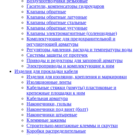
Воздухоотводчики резьбовые
Гасители, компенсаторы гидроударов
Клапаны обратные
Клапаны обратные латунные
Клапаны обратные стальные
Клапаны обратные чугунные
Клапаны электромагнитные (соленоидные)
Комплектующие для предохранительной и
регулирующей арматуры
Регуляторы давления, расхода и температуры воды
Системы защиты от протечек
Приводы и редукторы для запорной арматуры
Электроприводы и комплектующие к ним
Изделия для прокладки кабеля
Изделия для изоляции, крепления и маркировки
Изоляционные ленты
Кабельные стяжки (хомуты) пластиковые и
крепежные площадки к ним
Кабельная арматура
Наконечники, гильзы
Наконечники под винт (болт)
Наконечники штыревые
Клеммные зажимы
Строительно-монтажные клеммы и скрутки
Коробки распределительные