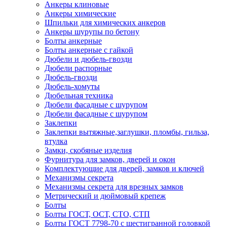
Анкеры клиновые
Анкеры химические
Шпильки для химических анкеров
Анкеры шурупы по бетону
Болты анкерные
Болты анкерные с гайкой
Дюбели и дюбель-гвозди
Дюбели распорные
Дюбель-гвозди
Дюбель-хомуты
Дюбельная техника
Дюбели фасадные с шурупом
Дюбели фасадные с шурупом
Заклепки
Заклепки вытяжные,заглушки, пломбы, гильза,
втулка
Замки, скобяные изделия
Фурнитура для замков, дверей и окон
Комплектующие для дверей, замков и ключей
Механизмы секрета
Механизмы секрета для врезных замков
Метрический и дюймовый крепеж
Болты
Болты ГОСТ, ОСТ, СТО, СТП
Болты ГОСТ 7798-70 с шестигранной головкой