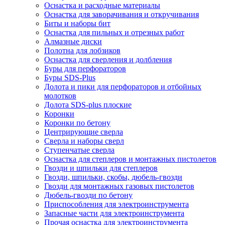
Оснастка и расходные материалы
Оснастка для заворачивания и откручивания
Биты и наборы бит
Оснастка для пильных и отрезных работ
Алмазные диски
Полотна для лобзиков
Оснастка для сверления и долбления
Буры для перфораторов
Буры SDS-Plus
Долота и пики для перфораторов и отбойных
молотков
Долота SDS-plus плоские
Коронки
Коронки по бетону
Центрирующие сверла
Сверла и наборы сверл
Ступенчатые сверла
Оснастка для степлеров и монтажных пистолетов
Гвозди и шпильки для степлеров
Гвозди, шпильки, скобы, дюбель-гвозди
Гвозди для монтажных газовых пистолетов
Дюбель-гвозди по бетону
Приспособления для электроинструмента
Запасные части для электроинструмента
Прочая оснастка для электроинструмента