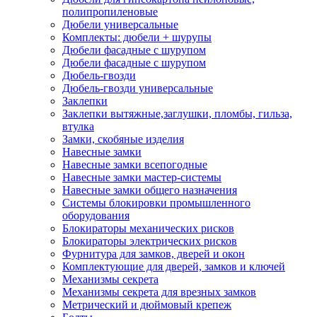
полипропиленовые
Дюбели универсальные
Комплекты: дюбели + шурупы
Дюбели фасадные с шурупом
Дюбели фасадные с шурупом
Дюбель-гвозди
Дюбель-гвозди универсальные
Заклепки
Заклепки вытяжные,заглушки, пломбы, гильза,
втулка
Замки, скобяные изделия
Навесные замки
Навесные замки всепогодные
Навесные замки мастер-системы
Навесные замки общего назначения
Системы блокировки промышленного
оборудования
Блокираторы механических рисков
Блокираторы электрических рисков
Фурнитура для замков, дверей и окон
Комплектующие для дверей, замков и ключей
Механизмы секрета
Механизмы секрета для врезных замков
Метрический и дюймовый крепеж