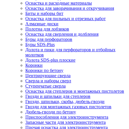
Оснастка и расходные материалы
Оснастка для заворачивания и откручивания
Биты и наборы бит
Оснастка для пильных и отрезных работ
Алмазные диски
Полотна для лобзиков
Оснастка для сверления и долбления
Буры для перфораторов
Буры SDS-Plus
Долота и пики для перфораторов и отбойных
молотков
Долота SDS-plus плоские
Коронки
Коронки по бетону
Центрирующие сверла
Сверла и наборы сверл
Ступенчатые сверла
Оснастка для степлеров и монтажных пистолетов
Гвозди и шпильки для степлеров
Гвозди, шпильки, скобы, дюбель-гвозди
Гвозди для монтажных газовых пистолетов
Дюбель-гвозди по бетону
Приспособления для электроинструмента
Запасные части для электроинструмента
Прочая оснастка для электроинструмента