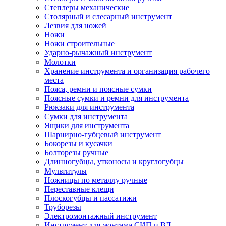
Степлеры механические
Столярный и слесарный инструмент
Лезвия для ножей
Ножи
Ножи строительные
Ударно-рычажный инструмент
Молотки
Хранение инструмента и организация рабочего
места
Пояса, ремни и поясные сумки
Поясные сумки и ремни для инструмента
Рюкзаки для инструмента
Сумки для инструмента
Ящики для инструмента
Шарнирно-губцевый инструмент
Бокорезы и кусачки
Болторезы ручные
Длинногубцы, утконосы и круглогубцы
Мультитулы
Ножницы по металлу ручные
Переставные клещи
Плоскогубцы и пассатижи
Труборезы
Электромонтажный инструмент
Инструмент для монтажа СИП и ВЛ