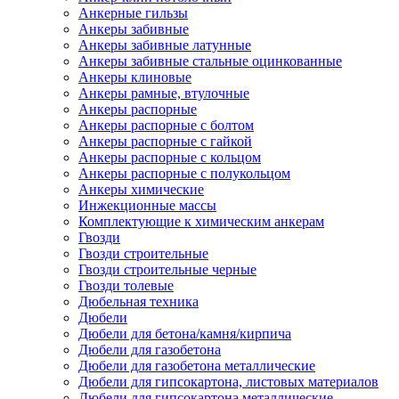
Анкерные гильзы
Анкеры забивные
Анкеры забивные латунные
Анкеры забивные стальные оцинкованные
Анкеры клиновые
Анкеры рамные, втулочные
Анкеры распорные
Анкеры распорные с болтом
Анкеры распорные с гайкой
Анкеры распорные с кольцом
Анкеры распорные с полукольцом
Анкеры химические
Инжекционные массы
Комплектующие к химическим анкерам
Гвозди
Гвозди строительные
Гвозди строительные черные
Гвозди толевые
Дюбельная техника
Дюбели
Дюбели для бетона/камня/кирпича
Дюбели для газобетона
Дюбели для газобетона металлические
Дюбели для гипсокартона, листовых материалов
Дюбели для гипсокартона металлические