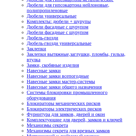
Дюбели для гипсокартона нейлоновые,
полипропиленовые
Дюбели универсальные
Комплекты: дюбели + шурупы
Дюбели фасадные с шурупом
Дюбели фасадные с шурупом
Дюбель-гвозди
Дюбель-гвозди универсальные
Заклепки
Заклепки вытяжные,заглушки, пломбы, гильза,
втулка
Замки, скобяные изделия
Навесные замки
Навесные замки всепогодные
Навесные замки мастер-системы
Навесные замки общего назначения
Системы блокировки промышленного
оборудования
Блокираторы механических рисков
Блокираторы электрических рисков
Фурнитура для замков, дверей и окон
Комплектующие для дверей, замков и ключей
Механизмы секрета
Механизмы секрета для врезных замков