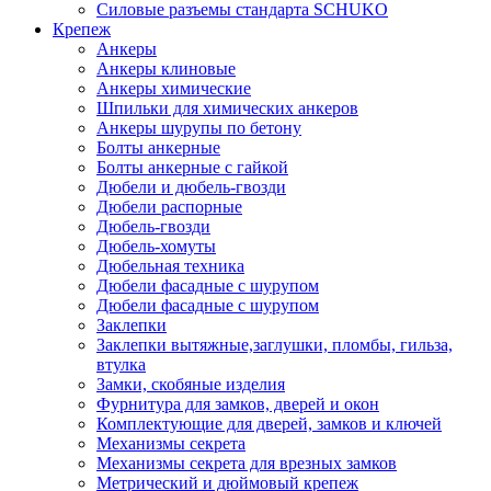
Силовые разъемы стандарта SCHUKO
Крепеж
Анкеры
Анкеры клиновые
Анкеры химические
Шпильки для химических анкеров
Анкеры шурупы по бетону
Болты анкерные
Болты анкерные с гайкой
Дюбели и дюбель-гвозди
Дюбели распорные
Дюбель-гвозди
Дюбель-хомуты
Дюбельная техника
Дюбели фасадные с шурупом
Дюбели фасадные с шурупом
Заклепки
Заклепки вытяжные,заглушки, пломбы, гильза,
втулка
Замки, скобяные изделия
Фурнитура для замков, дверей и окон
Комплектующие для дверей, замков и ключей
Механизмы секрета
Механизмы секрета для врезных замков
Метрический и дюймовый крепеж