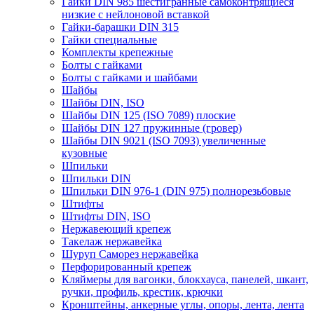
Гайки DIN 985 шестигранные самоконтрящиеся
низкие с нейлоновой вставкой
Гайки-барашки DIN 315
Гайки специальные
Комплекты крепежные
Болты с гайками
Болты с гайками и шайбами
Шайбы
Шайбы DIN, ISO
Шайбы DIN 125 (ISO 7089) плоские
Шайбы DIN 127 пружинные (гровер)
Шайбы DIN 9021 (ISO 7093) увеличенные
кузовные
Шпильки
Шпильки DIN
Шпильки DIN 976-1 (DIN 975) полнорезьбовые
Штифты
Штифты DIN, ISO
Нержавеющий крепеж
Такелаж нержавейка
Шуруп Саморез нержавейка
Перфорированный крепеж
Кляймеры для вагонки, блокхауса, панелей, шкант,
ручки, профиль, крестик, крючки
Кронштейны, анкерные углы, опоры, лента, лента