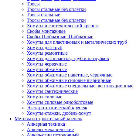
Тросы
Тросы стальные без оплетки
Тросы стальные
Тросы стальные без оплетки
Хомуты и сантехнический крепеж
Скобы монтажные
Скобы U-образные, П-образные
Хомуты для пластиковых и металлических труб
Хомуты для труб
Хомуты ремонтные
Хомуты для шлангов, труб и патрубков
Хомуты червячные
Хомуты обжимные
Хомуты обжимные накатные, червячные
Хомуты обжимные силовые шарнирные
Хомуты обжимные специальные, вентиляционные
Хомуты сантехнические
Хомуты силовые
Хомуты силовые одноболтовые
Электротехнический крепеж
Хомуты-стяжки, дюбель-хомут
Метизы и строительный крепеж
Анкерная техника
Анкеры механические
Анкер-клин потолочный