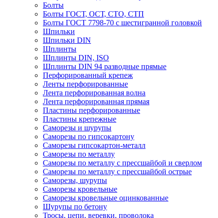
Болты
Болты ГОСТ, ОСТ, СТО, СТП
Болты ГОСТ 7798-70 с шестигранной головкой
Шпильки
Шпильки DIN
Шплинты
Шплинты DIN, ISO
Шплинты DIN 94 разводные прямые
Перфорированный крепеж
Ленты перфорированные
Лента перфорированная волна
Лента перфорированная прямая
Пластины перфорированные
Пластины крепежные
Саморезы и шурупы
Саморезы по гипсокартону
Саморезы гипсокартон-металл
Саморезы по металлу
Саморезы по металлу с прессшайбой и сверлом
Саморезы по металлу с прессшайбой острые
Саморезы, шурупы
Саморезы кровельные
Саморезы кровельные оцинкованные
Шурупы по бетону
Тросы, цепи, веревки, проволока