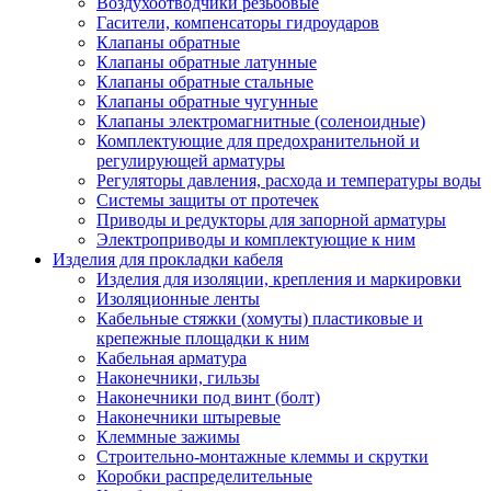
Воздухоотводчики резьбовые
Гасители, компенсаторы гидроударов
Клапаны обратные
Клапаны обратные латунные
Клапаны обратные стальные
Клапаны обратные чугунные
Клапаны электромагнитные (соленоидные)
Комплектующие для предохранительной и
регулирующей арматуры
Регуляторы давления, расхода и температуры воды
Системы защиты от протечек
Приводы и редукторы для запорной арматуры
Электроприводы и комплектующие к ним
Изделия для прокладки кабеля
Изделия для изоляции, крепления и маркировки
Изоляционные ленты
Кабельные стяжки (хомуты) пластиковые и
крепежные площадки к ним
Кабельная арматура
Наконечники, гильзы
Наконечники под винт (болт)
Наконечники штыревые
Клеммные зажимы
Строительно-монтажные клеммы и скрутки
Коробки распределительные