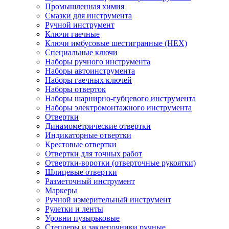
Промышленная химия
Смазки для инструмента
Ручной инструмент
Ключи гаечные
Ключи имбусовые шестигранные (HEX)
Специальные ключи
Наборы ручного инструмента
Наборы автоинструмента
Наборы гаечных ключей
Наборы отверток
Наборы шарнирно-губцевого инструмента
Наборы электромонтажного инструмента
Отвертки
Динамометрические отвертки
Индикаторные отвертки
Крестовые отвертки
Отвертки для точных работ
Отвертки-воротки (отверточные рукоятки)
Шлицевые отвертки
Разметочный инструмент
Маркеры
Ручной измерительный инструмент
Рулетки и ленты
Уровни пузырьковые
Степлеры и заклепочники ручные