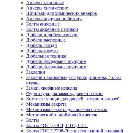
Анкеры клиновые
Анкеры химические
Шпильки для химических анкеров
Анкеры шурупы по бетону
Болты анкерные
Болты анкерные с гайкой
Дюбели и дюбель-гвозди
Дюбели распорные
Дюбель-гвозди
Дюбель-хомуты
Дюбельная техника
Дюбели фасадные с шурупом
Дюбели фасадные с шурупом
Заклепки
Заклепки вытяжные,заглушки, пломбы, гильза,
втулка
Замки, скобяные изделия
Фурнитура для замков, дверей и окон
Комплектующие для дверей, замков и ключей
Механизмы секрета
Механизмы секрета для врезных замков
Метрический и дюймовый крепеж
Болты
Болты ГОСТ, ОСТ, СТО, СТП
Болты ГОСТ 7798-70 с шестигранной головкой