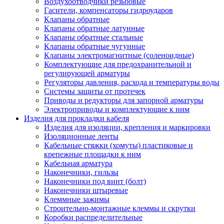
Воздухоотводчики резьбовые
Гасители, компенсаторы гидроударов
Клапаны обратные
Клапаны обратные латунные
Клапаны обратные стальные
Клапаны обратные чугунные
Клапаны электромагнитные (соленоидные)
Комплектующие для предохранительной и
регулирующей арматуры
Регуляторы давления, расхода и температуры воды
Системы защиты от протечек
Приводы и редукторы для запорной арматуры
Электроприводы и комплектующие к ним
Изделия для прокладки кабеля
Изделия для изоляции, крепления и маркировки
Изоляционные ленты
Кабельные стяжки (хомуты) пластиковые и
крепежные площадки к ним
Кабельная арматура
Наконечники, гильзы
Наконечники под винт (болт)
Наконечники штыревые
Клеммные зажимы
Строительно-монтажные клеммы и скрутки
Коробки распределительные