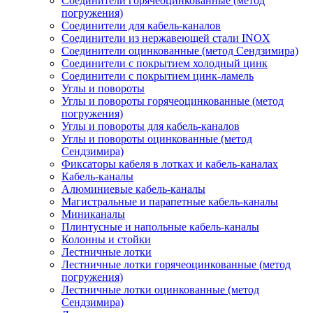
Соединители горячеоцинкованные (метод
погружения)
Соединители для кабель-каналов
Соединители из нержавеющей стали INOX
Соединители оцинкованные (метод Сендзимира)
Соединители с покрытием холодный цинк
Соединители с покрытием цинк-ламель
Углы и повороты
Углы и повороты горячеоцинкованные (метод
погружения)
Углы и повороты для кабель-каналов
Углы и повороты оцинкованные (метод
Сендзимира)
Фиксаторы кабеля в лотках и кабель-каналах
Кабель-каналы
Алюминиевые кабель-каналы
Магистральные и парапетные кабель-каналы
Миниканалы
Плинтусные и напольные кабель-каналы
Колонны и стойки
Лестничные лотки
Лестничные лотки горячеоцинкованные (метод
погружения)
Лестничные лотки оцинкованные (метод
Сендзимира)