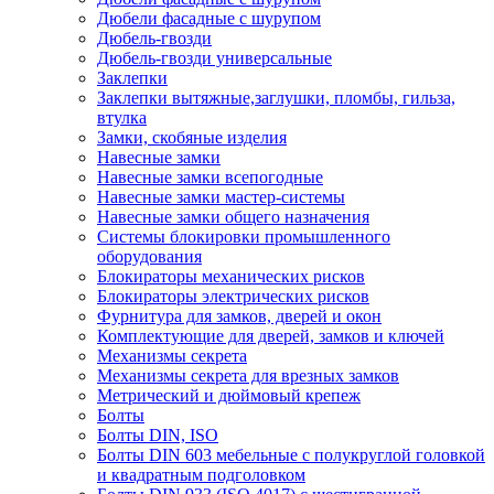
Дюбели фасадные с шурупом
Дюбель-гвозди
Дюбель-гвозди универсальные
Заклепки
Заклепки вытяжные,заглушки, пломбы, гильза,
втулка
Замки, скобяные изделия
Навесные замки
Навесные замки всепогодные
Навесные замки мастер-системы
Навесные замки общего назначения
Системы блокировки промышленного
оборудования
Блокираторы механических рисков
Блокираторы электрических рисков
Фурнитура для замков, дверей и окон
Комплектующие для дверей, замков и ключей
Механизмы секрета
Механизмы секрета для врезных замков
Метрический и дюймовый крепеж
Болты
Болты DIN, ISO
Болты DIN 603 мебельные с полукруглой головкой
и квадратным подголовком