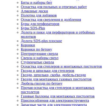
Биты и наборы бит
Оснастка для пильных и отрезных работ
Алмазные диски
Полотна для лобзиков
Оснастка для сверления и долбления
Буры для перфораторов
Буры SDS-Plus
Долота и пики для перфораторов и отбойных
молотков
Долота SDS-plus плоские
Коронки
Коронки по бетону
Центрирующие сверла
Сверла и наборы сверл
Ступенчатые сверла
Оснастка для степлеров и монтажных пистолетов
Гвозди и шпильки для степлеров
Гвозди, шпильки, скобы, дюбель-гвозди
Гвозди для монтажных газовых пистолетов
Дюбель-гвозди по бетону
Прочая оснастка для степлеров и монтажных
пистолетов
Газовые баллоны для монтажных пистолетов
Приспособления для электроинструмента
Запасные части для электроинструмента