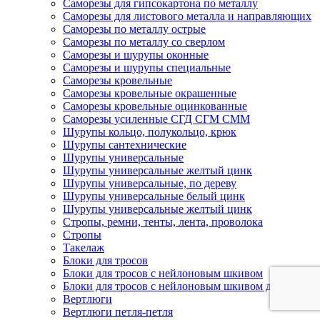
Саморезы для гипсокартона по металлу
Саморезы для листового металла и направляющих
Саморезы по металлу острые
Саморезы по металлу со сверлом
Саморезы и шурупы оконные
Саморезы и шурупы специальные
Саморезы кровельные
Саморезы кровельные окрашенные
Саморезы кровельные оцинкованные
Саморезы усиленные СГД СГМ СММ
Шурупы кольцо, полукольцо, крюк
Шурупы сантехнические
Шурупы универсальные
Шурупы универсальные желтый цинк
Шурупы универсальные, по дереву
Шурупы универсальные белый цинк
Шурупы универсальные желтый цинк
Стропы, ремни, тенты, лента, проволока
Стропы
Такелаж
Блоки для тросов
Блоки для тросов с нейлоновым шкивом
Блоки для тросов с нейлоновым шкивом двойные
Вертлюги
Вертлюги петля-петля