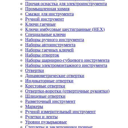
Прочая оснастка для электроинструмента
Промышленная химия
Смазки для инструмента
Ручной инструмент
Ключи гаечные
Ключи имбусовые шестигранные (HEX)
Специальные ключи
Наборы ручного инструмента
Наборы автоинструмента
Наборы гаечных ключей
Наборы отверток
Наборы шарнирно-губцевого инструмента
Наборы электромонтажного инструмента
Отвертки
Динамометрические отвертки
Индикаторные отвертки
Крестовые отвертки
Отвертки-воротки (отверточные рукоятки)
Шлицевые отвертки
Разметочный инструмент
Маркеры
Ручной измерительный инструмент
Рулетки и ленты
Уровни пузырьковые
Степлеры и заклепочники ручные