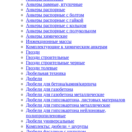
Анкеры рамные, втулочные
Анкеры распорные
Анкеры распорные с болтом
Анкеры распорные с гайкой
Анкеры распорные с кольцом
Анкеры распорные с полукольцом
Анкеры химические
Инжекционные массы
Комплектующие к химическим анкерам
Гвозди
Гвозди строительные
Гвозди строительные черные
Гвозди толевые
Дюбельная техника
Дюбели
Дюбели для бетона/камня/кирпича
Дюбели для газобетона
Дюбели для газобетона металлические
Дюбели для гипсокартона, листовых материалов
Дюбели для гипсокартона металлические
Дюбели для гипсокартона нейлоновые,
полипропиленовые
Дюбели универсальные
Комплекты: дюбели + шурупы
Дюбели фасадные с шурупом