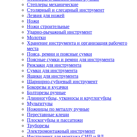
Степлеры механические
Столярный и слесарный инструмент
Лезвия для ножей
Ножи
Ножи строительные
Ударно-рычажный инструмент
Молотки
Хранение инструмента и организация рабочего
места
Пояса, ремни и поясные сумки
Поясные сумки и ремни для инструмента
Рюкзаки для инструмента
Сумки для инструмента
Ящики для инструмента
Шарнирно-губцевый инструмент
Бокорезы и кусачки
Болторезы ручные
Длинногубцы, утконосы и круглогубцы
Мультитулы
Ножницы по металлу ручные
Переставные клещи
Плоскогубцы и пассатижи
Труборезы
Электромонтажный инструмент
Инструмент для монтажа СИП и ВЛ