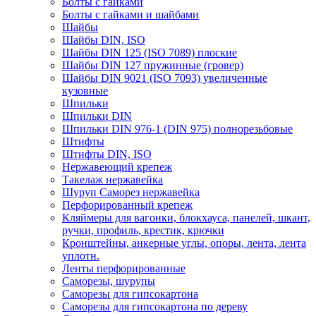
Болты с гайками
Болты с гайками и шайбами
Шайбы
Шайбы DIN, ISO
Шайбы DIN 125 (ISO 7089) плоские
Шайбы DIN 127 пружинные (гровер)
Шайбы DIN 9021 (ISO 7093) увеличенные
кузовные
Шпильки
Шпильки DIN
Шпильки DIN 976-1 (DIN 975) полнорезьбовые
Штифты
Штифты DIN, ISO
Нержавеющий крепеж
Такелаж нержавейка
Шуруп Саморез нержавейка
Перфорированный крепеж
Кляймеры для вагонки, блокхауса, панелей, шкант,
ручки, профиль, крестик, крючки
Кронштейны, анкерные углы, опоры, лента, лента
уплотн.
Ленты перфорированные
Саморезы, шурупы
Саморезы для гипсокартона
Саморезы для гипсокартона по дереву