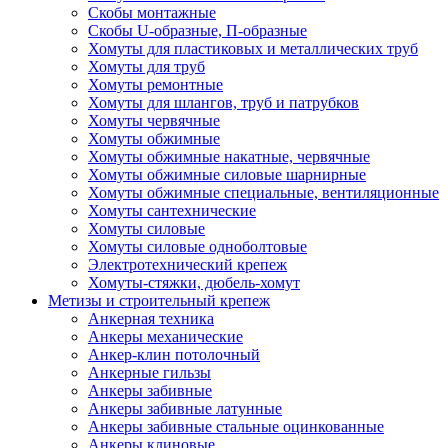
Скобы монтажные
Скобы U-образные, П-образные
Хомуты для пластиковых и металлических труб
Хомуты для труб
Хомуты ремонтные
Хомуты для шлангов, труб и патрубков
Хомуты червячные
Хомуты обжимные
Хомуты обжимные накатные, червячные
Хомуты обжимные силовые шарнирные
Хомуты обжимные специальные, вентиляционные
Хомуты сантехнические
Хомуты силовые
Хомуты силовые одноболтовые
Электротехнический крепеж
Хомуты-стяжки, дюбель-хомут
Метизы и строительный крепеж
Анкерная техника
Анкеры механические
Анкер-клин потолочный
Анкерные гильзы
Анкеры забивные
Анкеры забивные латунные
Анкеры забивные стальные оцинкованные
Анкеры клиновые