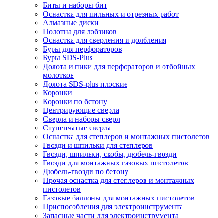
Биты и наборы бит
Оснастка для пильных и отрезных работ
Алмазные диски
Полотна для лобзиков
Оснастка для сверления и долбления
Буры для перфораторов
Буры SDS-Plus
Долота и пики для перфораторов и отбойных
молотков
Долота SDS-plus плоские
Коронки
Коронки по бетону
Центрирующие сверла
Сверла и наборы сверл
Ступенчатые сверла
Оснастка для степлеров и монтажных пистолетов
Гвозди и шпильки для степлеров
Гвозди, шпильки, скобы, дюбель-гвозди
Гвозди для монтажных газовых пистолетов
Дюбель-гвозди по бетону
Прочая оснастка для степлеров и монтажных
пистолетов
Газовые баллоны для монтажных пистолетов
Приспособления для электроинструмента
Запасные части для электроинструмента