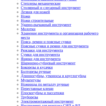
Степлеры механические
Столярный и слесарный инструмент
Лезвия для ножей
Ножи
Ножи строительные
Ударно-рычажный инструмент
Молотки
Хранение инструмента и организация рабочего
места
Пояса, ремни и поясные сумки
Поясные сумки и ремни для инструмента
Рюкзаки для инструмента
Сумки для инструмента
Ящики для инструмента
Шарнирно-губцевый инструмент
Бокорезы и кусачки
Болторезы ручные
Длинногубцы, утконосы и круглогубцы
Мультитулы
Ножницы по металлу ручные
Переставные клещи
Плоскогубцы и пассатижи
Труборезы
Электромонтажный инструмент
Инструмент для монтажа СИП и ВЛ