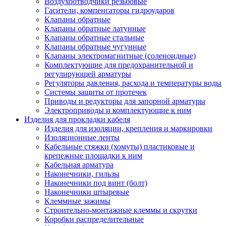
Воздухоотводчики резьбовые
Гасители, компенсаторы гидроударов
Клапаны обратные
Клапаны обратные латунные
Клапаны обратные стальные
Клапаны обратные чугунные
Клапаны электромагнитные (соленоидные)
Комплектующие для предохранительной и
регулирующей арматуры
Регуляторы давления, расхода и температуры воды
Системы защиты от протечек
Приводы и редукторы для запорной арматуры
Электроприводы и комплектующие к ним
Изделия для прокладки кабеля
Изделия для изоляции, крепления и маркировки
Изоляционные ленты
Кабельные стяжки (хомуты) пластиковые и
крепежные площадки к ним
Кабельная арматура
Наконечники, гильзы
Наконечники под винт (болт)
Наконечники штыревые
Клеммные зажимы
Строительно-монтажные клеммы и скрутки
Коробки распределительные