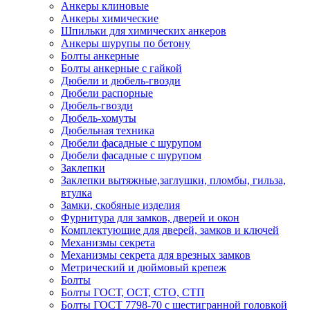
Анкеры клиновые
Анкеры химические
Шпильки для химических анкеров
Анкеры шурупы по бетону
Болты анкерные
Болты анкерные с гайкой
Дюбели и дюбель-гвозди
Дюбели распорные
Дюбель-гвозди
Дюбель-хомуты
Дюбельная техника
Дюбели фасадные с шурупом
Дюбели фасадные с шурупом
Заклепки
Заклепки вытяжные,заглушки, пломбы, гильза,
втулка
Замки, скобяные изделия
Фурнитура для замков, дверей и окон
Комплектующие для дверей, замков и ключей
Механизмы секрета
Механизмы секрета для врезных замков
Метрический и дюймовый крепеж
Болты
Болты ГОСТ, ОСТ, СТО, СТП
Болты ГОСТ 7798-70 с шестигранной головкой