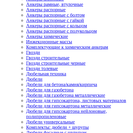
Анкеры рамные, втулочные
Анкеры распорные
Анкеры распорные с болтом
Анкеры распорные с гайкой
Анкеры распорные с кольцом
Анкеры распорные с полукольцом
Анкеры химические
Инжекционные массы
Комплектующие к химическим анкерам
Гвозди
Гвозди строительные
Гвозди строительные черные
Гвозди толевые
Дюбельная техника
Дюбели
Дюбели для бетона/камня/кирпича
Дюбели для газобетона
Дюбели для газобетона металлические
Дюбели для гипсокартона, листовых материалов
Дюбели для гипсокартона металлические
Дюбели для гипсокартона нейлоновые,
полипропиленовые
Дюбели универсальные
Комплекты: дюбели + шурупы
Дюбели фасадные с шурупом