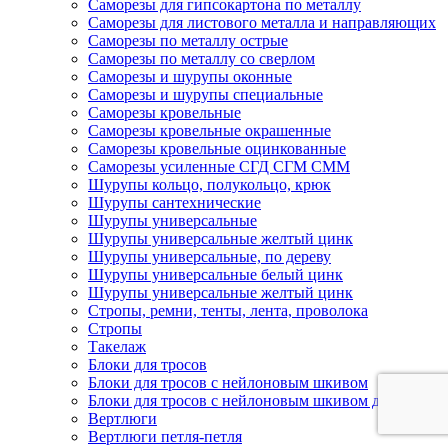
Саморезы для гипсокартона по металлу
Саморезы для листового металла и направляющих
Саморезы по металлу острые
Саморезы по металлу со сверлом
Саморезы и шурупы оконные
Саморезы и шурупы специальные
Саморезы кровельные
Саморезы кровельные окрашенные
Саморезы кровельные оцинкованные
Саморезы усиленные СГД СГМ СММ
Шурупы кольцо, полукольцо, крюк
Шурупы сантехнические
Шурупы универсальные
Шурупы универсальные желтый цинк
Шурупы универсальные, по дереву
Шурупы универсальные белый цинк
Шурупы универсальные желтый цинк
Стропы, ремни, тенты, лента, проволока
Стропы
Такелаж
Блоки для тросов
Блоки для тросов с нейлоновым шкивом
Блоки для тросов с нейлоновым шкивом двойные
Вертлюги
Вертлюги петля-петля