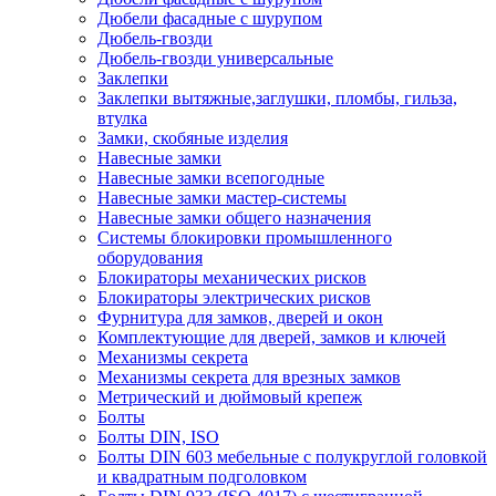
Дюбели фасадные с шурупом
Дюбель-гвозди
Дюбель-гвозди универсальные
Заклепки
Заклепки вытяжные,заглушки, пломбы, гильза,
втулка
Замки, скобяные изделия
Навесные замки
Навесные замки всепогодные
Навесные замки мастер-системы
Навесные замки общего назначения
Системы блокировки промышленного
оборудования
Блокираторы механических рисков
Блокираторы электрических рисков
Фурнитура для замков, дверей и окон
Комплектующие для дверей, замков и ключей
Механизмы секрета
Механизмы секрета для врезных замков
Метрический и дюймовый крепеж
Болты
Болты DIN, ISO
Болты DIN 603 мебельные с полукруглой головкой
и квадратным подголовком