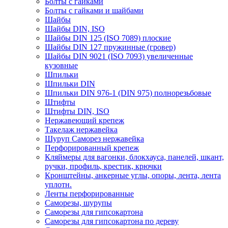
Болты с гайками
Болты с гайками и шайбами
Шайбы
Шайбы DIN, ISO
Шайбы DIN 125 (ISO 7089) плоские
Шайбы DIN 127 пружинные (гровер)
Шайбы DIN 9021 (ISO 7093) увеличенные
кузовные
Шпильки
Шпильки DIN
Шпильки DIN 976-1 (DIN 975) полнорезьбовые
Штифты
Штифты DIN, ISO
Нержавеющий крепеж
Такелаж нержавейка
Шуруп Саморез нержавейка
Перфорированный крепеж
Кляймеры для вагонки, блокхауса, панелей, шкант,
ручки, профиль, крестик, крючки
Кронштейны, анкерные углы, опоры, лента, лента
уплотн.
Ленты перфорированные
Саморезы, шурупы
Саморезы для гипсокартона
Саморезы для гипсокартона по дереву