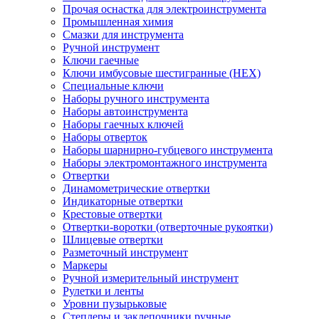
Прочая оснастка для электроинструмента
Промышленная химия
Смазки для инструмента
Ручной инструмент
Ключи гаечные
Ключи имбусовые шестигранные (HEX)
Специальные ключи
Наборы ручного инструмента
Наборы автоинструмента
Наборы гаечных ключей
Наборы отверток
Наборы шарнирно-губцевого инструмента
Наборы электромонтажного инструмента
Отвертки
Динамометрические отвертки
Индикаторные отвертки
Крестовые отвертки
Отвертки-воротки (отверточные рукоятки)
Шлицевые отвертки
Разметочный инструмент
Маркеры
Ручной измерительный инструмент
Рулетки и ленты
Уровни пузырьковые
Степлеры и заклепочники ручные