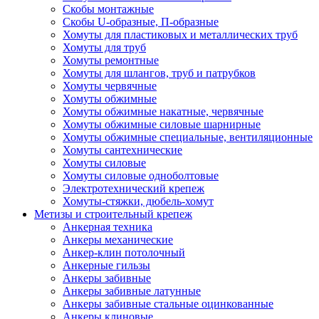
Скобы монтажные
Скобы U-образные, П-образные
Хомуты для пластиковых и металлических труб
Хомуты для труб
Хомуты ремонтные
Хомуты для шлангов, труб и патрубков
Хомуты червячные
Хомуты обжимные
Хомуты обжимные накатные, червячные
Хомуты обжимные силовые шарнирные
Хомуты обжимные специальные, вентиляционные
Хомуты сантехнические
Хомуты силовые
Хомуты силовые одноболтовые
Электротехнический крепеж
Хомуты-стяжки, дюбель-хомут
Метизы и строительный крепеж
Анкерная техника
Анкеры механические
Анкер-клин потолочный
Анкерные гильзы
Анкеры забивные
Анкеры забивные латунные
Анкеры забивные стальные оцинкованные
Анкеры клиновые