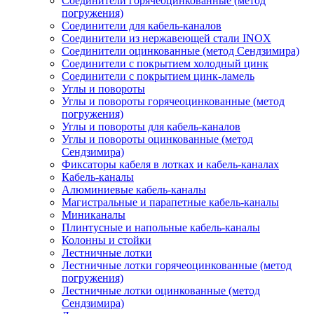
Соединители горячеоцинкованные (метод
погружения)
Соединители для кабель-каналов
Соединители из нержавеющей стали INOX
Соединители оцинкованные (метод Сендзимира)
Соединители с покрытием холодный цинк
Соединители с покрытием цинк-ламель
Углы и повороты
Углы и повороты горячеоцинкованные (метод
погружения)
Углы и повороты для кабель-каналов
Углы и повороты оцинкованные (метод
Сендзимира)
Фиксаторы кабеля в лотках и кабель-каналах
Кабель-каналы
Алюминиевые кабель-каналы
Магистральные и парапетные кабель-каналы
Миниканалы
Плинтусные и напольные кабель-каналы
Колонны и стойки
Лестничные лотки
Лестничные лотки горячеоцинкованные (метод
погружения)
Лестничные лотки оцинкованные (метод
Сендзимира)