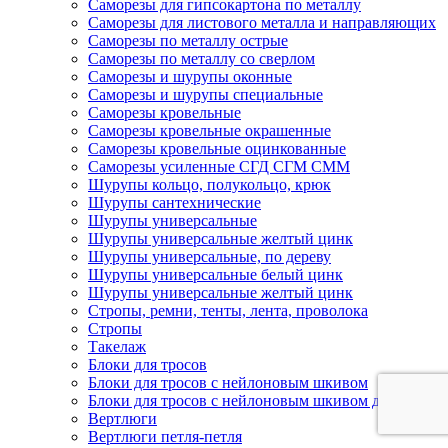
Саморезы для гипсокартона по металлу
Саморезы для листового металла и направляющих
Саморезы по металлу острые
Саморезы по металлу со сверлом
Саморезы и шурупы оконные
Саморезы и шурупы специальные
Саморезы кровельные
Саморезы кровельные окрашенные
Саморезы кровельные оцинкованные
Саморезы усиленные СГД СГМ СММ
Шурупы кольцо, полукольцо, крюк
Шурупы сантехнические
Шурупы универсальные
Шурупы универсальные желтый цинк
Шурупы универсальные, по дереву
Шурупы универсальные белый цинк
Шурупы универсальные желтый цинк
Стропы, ремни, тенты, лента, проволока
Стропы
Такелаж
Блоки для тросов
Блоки для тросов с нейлоновым шкивом
Блоки для тросов с нейлоновым шкивом двойные
Вертлюги
Вертлюги петля-петля