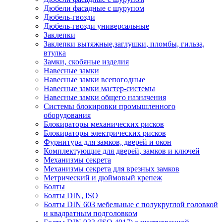
Дюбели фасадные с шурупом
Дюбель-гвозди
Дюбель-гвозди универсальные
Заклепки
Заклепки вытяжные,заглушки, пломбы, гильза,
втулка
Замки, скобяные изделия
Навесные замки
Навесные замки всепогодные
Навесные замки мастер-системы
Навесные замки общего назначения
Системы блокировки промышленного
оборудования
Блокираторы механических рисков
Блокираторы электрических рисков
Фурнитура для замков, дверей и окон
Комплектующие для дверей, замков и ключей
Механизмы секрета
Механизмы секрета для врезных замков
Метрический и дюймовый крепеж
Болты
Болты DIN, ISO
Болты DIN 603 мебельные с полукруглой головкой
и квадратным подголовком