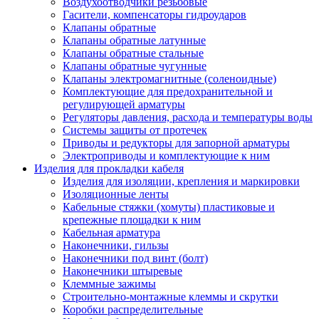
Воздухоотводчики резьбовые
Гасители, компенсаторы гидроударов
Клапаны обратные
Клапаны обратные латунные
Клапаны обратные стальные
Клапаны обратные чугунные
Клапаны электромагнитные (соленоидные)
Комплектующие для предохранительной и
регулирующей арматуры
Регуляторы давления, расхода и температуры воды
Системы защиты от протечек
Приводы и редукторы для запорной арматуры
Электроприводы и комплектующие к ним
Изделия для прокладки кабеля
Изделия для изоляции, крепления и маркировки
Изоляционные ленты
Кабельные стяжки (хомуты) пластиковые и
крепежные площадки к ним
Кабельная арматура
Наконечники, гильзы
Наконечники под винт (болт)
Наконечники штыревые
Клеммные зажимы
Строительно-монтажные клеммы и скрутки
Коробки распределительные