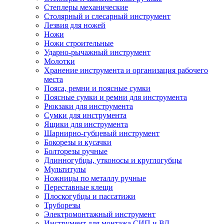
Степлеры механические
Столярный и слесарный инструмент
Лезвия для ножей
Ножи
Ножи строительные
Ударно-рычажный инструмент
Молотки
Хранение инструмента и организация рабочего
места
Пояса, ремни и поясные сумки
Поясные сумки и ремни для инструмента
Рюкзаки для инструмента
Сумки для инструмента
Ящики для инструмента
Шарнирно-губцевый инструмент
Бокорезы и кусачки
Болторезы ручные
Длинногубцы, утконосы и круглогубцы
Мультитулы
Ножницы по металлу ручные
Переставные клещи
Плоскогубцы и пассатижи
Труборезы
Электромонтажный инструмент
Инструмент для монтажа СИП и ВЛ