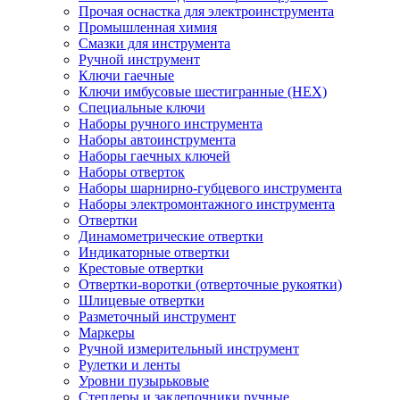
Прочая оснастка для электроинструмента
Промышленная химия
Смазки для инструмента
Ручной инструмент
Ключи гаечные
Ключи имбусовые шестигранные (HEX)
Специальные ключи
Наборы ручного инструмента
Наборы автоинструмента
Наборы гаечных ключей
Наборы отверток
Наборы шарнирно-губцевого инструмента
Наборы электромонтажного инструмента
Отвертки
Динамометрические отвертки
Индикаторные отвертки
Крестовые отвертки
Отвертки-воротки (отверточные рукоятки)
Шлицевые отвертки
Разметочный инструмент
Маркеры
Ручной измерительный инструмент
Рулетки и ленты
Уровни пузырьковые
Степлеры и заклепочники ручные