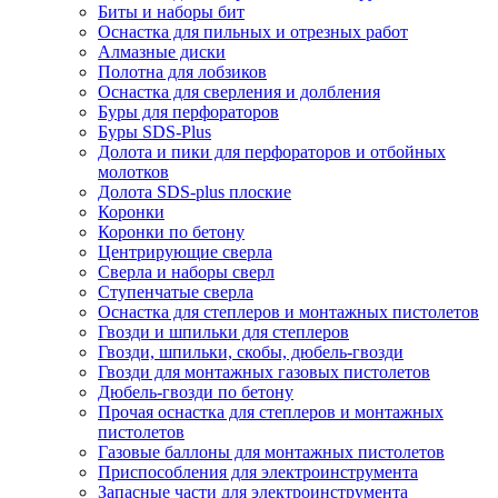
Биты и наборы бит
Оснастка для пильных и отрезных работ
Алмазные диски
Полотна для лобзиков
Оснастка для сверления и долбления
Буры для перфораторов
Буры SDS-Plus
Долота и пики для перфораторов и отбойных
молотков
Долота SDS-plus плоские
Коронки
Коронки по бетону
Центрирующие сверла
Сверла и наборы сверл
Ступенчатые сверла
Оснастка для степлеров и монтажных пистолетов
Гвозди и шпильки для степлеров
Гвозди, шпильки, скобы, дюбель-гвозди
Гвозди для монтажных газовых пистолетов
Дюбель-гвозди по бетону
Прочая оснастка для степлеров и монтажных
пистолетов
Газовые баллоны для монтажных пистолетов
Приспособления для электроинструмента
Запасные части для электроинструмента