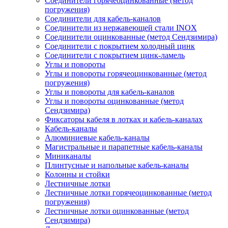
Соединители горячеоцинкованные (метод
погружения)
Соединители для кабель-каналов
Соединители из нержавеющей стали INOX
Соединители оцинкованные (метод Сендзимира)
Соединители с покрытием холодный цинк
Соединители с покрытием цинк-ламель
Углы и повороты
Углы и повороты горячеоцинкованные (метод
погружения)
Углы и повороты для кабель-каналов
Углы и повороты оцинкованные (метод
Сендзимира)
Фиксаторы кабеля в лотках и кабель-каналах
Кабель-каналы
Алюминиевые кабель-каналы
Магистральные и парапетные кабель-каналы
Миниканалы
Плинтусные и напольные кабель-каналы
Колонны и стойки
Лестничные лотки
Лестничные лотки горячеоцинкованные (метод
погружения)
Лестничные лотки оцинкованные (метод
Сендзимира)