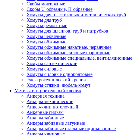
Скобы монтажные
Скобы U-образные, П-образные
Хомуты для пластиковых и металлических труб
Хомуты для труб
Хомуты ремонтные
Хомуты для шлангов, труб и патрубков
Хомуты червячные
Хомуты обжимные
Хомуты обжимные накатные, червячные
Хомуты обжимные силовые шарнирные
Хомуты обжимные специальные, вентиляционные
Хомуты сантехнические
Хомуты силовые
Хомуты силовые одноболтовые
Электротехнический крепеж
Хомуты-стяжки, дюбель-хомут
Метизы и строительный крепеж
Анкерная техника
Анкеры механические
Анкер-клин потолочный
Анкерные гильзы
Анкеры забивные
Анкеры забивные латунные
Анкеры забивные стальные оцинкованные
Анкеры клиновые