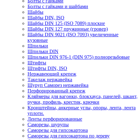
Болты с гайками
Болты с гайками и шайбами
Шайбы
Шайбы DIN, ISO
Шайбы DIN 125 (ISO 7089) плоские
Шайбы DIN 127 пружинные (гровер)
Шайбы DIN 9021 (ISO 7093) увеличенные
кузовные
Шпильки
Шпильки DIN
Шпильки DIN 976-1 (DIN 975) полнорезьбовые
Штифты
Штифты DIN, ISO
Нержавеющий крепеж
Такелаж нержавейка
Шуруп Саморез нержавейка
Перфорированный крепеж
Кляймеры для вагонки, блокхауса, панелей, шкант,
ручки, профиль, крестик, крючки
Кронштейны, анкерные углы, опоры, лента, лента
уплотн.
Ленты перфорированные
Саморезы, шурупы
Саморезы для гипсокартона
Саморезы для гипсокартона по дереву