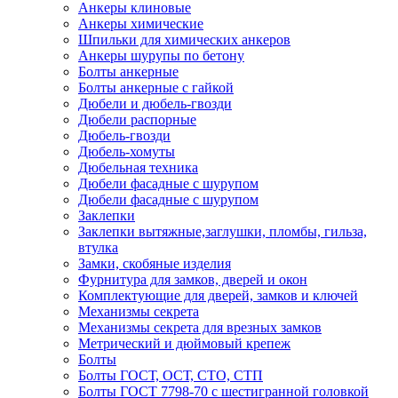
Анкеры клиновые
Анкеры химические
Шпильки для химических анкеров
Анкеры шурупы по бетону
Болты анкерные
Болты анкерные с гайкой
Дюбели и дюбель-гвозди
Дюбели распорные
Дюбель-гвозди
Дюбель-хомуты
Дюбельная техника
Дюбели фасадные с шурупом
Дюбели фасадные с шурупом
Заклепки
Заклепки вытяжные,заглушки, пломбы, гильза,
втулка
Замки, скобяные изделия
Фурнитура для замков, дверей и окон
Комплектующие для дверей, замков и ключей
Механизмы секрета
Механизмы секрета для врезных замков
Метрический и дюймовый крепеж
Болты
Болты ГОСТ, ОСТ, СТО, СТП
Болты ГОСТ 7798-70 с шестигранной головкой