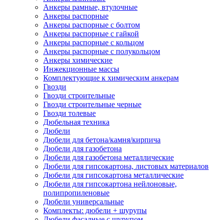
Анкеры рамные, втулочные
Анкеры распорные
Анкеры распорные с болтом
Анкеры распорные с гайкой
Анкеры распорные с кольцом
Анкеры распорные с полукольцом
Анкеры химические
Инжекционные массы
Комплектующие к химическим анкерам
Гвозди
Гвозди строительные
Гвозди строительные черные
Гвозди толевые
Дюбельная техника
Дюбели
Дюбели для бетона/камня/кирпича
Дюбели для газобетона
Дюбели для газобетона металлические
Дюбели для гипсокартона, листовых материалов
Дюбели для гипсокартона металлические
Дюбели для гипсокартона нейлоновые,
полипропиленовые
Дюбели универсальные
Комплекты: дюбели + шурупы
Дюбели фасадные с шурупом