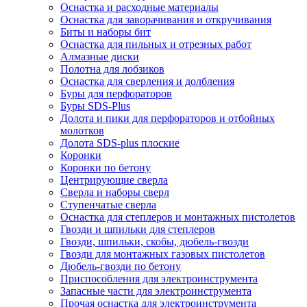
Оснастка и расходные материалы
Оснастка для заворачивания и откручивания
Биты и наборы бит
Оснастка для пильных и отрезных работ
Алмазные диски
Полотна для лобзиков
Оснастка для сверления и долбления
Буры для перфораторов
Буры SDS-Plus
Долота и пики для перфораторов и отбойных
молотков
Долота SDS-plus плоские
Коронки
Коронки по бетону
Центрирующие сверла
Сверла и наборы сверл
Ступенчатые сверла
Оснастка для степлеров и монтажных пистолетов
Гвозди и шпильки для степлеров
Гвозди, шпильки, скобы, дюбель-гвозди
Гвозди для монтажных газовых пистолетов
Дюбель-гвозди по бетону
Приспособления для электроинструмента
Запасные части для электроинструмента
Прочая оснастка для электроинструмента