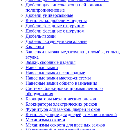
Дюбели для гипсокартона нейлоновые,
полипропиленовые
Дюбели универсальные
Комплекты: дюбели + шурупы
Дюбели фасадные с шурупом
Дюбели фасадные с шурупом
Дюбель-гвозди
Дюбель-гвозди универсальные
Заклепки
Заклепки вытяжные,заглушки, пломбы, гильза,
втулка
Замки, скобяные изделия
Навесные замки
Навесные замки всепогодные
Навесные замки мастер-системы
Навесные замки общего назначения
Системы блокировки промышленного
оборудования
Блокираторы механических рисков
Блокираторы электрических рисков
Фурнитура для замков, дверей и окон
Комплектующие для дверей, замков и ключей
Механизмы секрета
Механизмы секрета для врезных замков