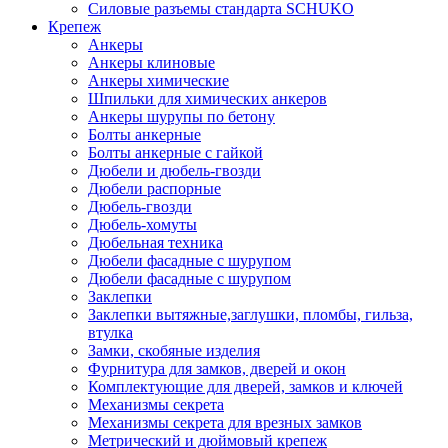
Силовые разъемы стандарта SCHUKO
Крепеж
Анкеры
Анкеры клиновые
Анкеры химические
Шпильки для химических анкеров
Анкеры шурупы по бетону
Болты анкерные
Болты анкерные с гайкой
Дюбели и дюбель-гвозди
Дюбели распорные
Дюбель-гвозди
Дюбель-хомуты
Дюбельная техника
Дюбели фасадные с шурупом
Дюбели фасадные с шурупом
Заклепки
Заклепки вытяжные,заглушки, пломбы, гильза,
втулка
Замки, скобяные изделия
Фурнитура для замков, дверей и окон
Комплектующие для дверей, замков и ключей
Механизмы секрета
Механизмы секрета для врезных замков
Метрический и дюймовый крепеж