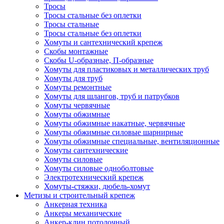
Тросы
Тросы стальные без оплетки
Тросы стальные
Тросы стальные без оплетки
Хомуты и сантехнический крепеж
Скобы монтажные
Скобы U-образные, П-образные
Хомуты для пластиковых и металлических труб
Хомуты для труб
Хомуты ремонтные
Хомуты для шлангов, труб и патрубков
Хомуты червячные
Хомуты обжимные
Хомуты обжимные накатные, червячные
Хомуты обжимные силовые шарнирные
Хомуты обжимные специальные, вентиляционные
Хомуты сантехнические
Хомуты силовые
Хомуты силовые одноболтовые
Электротехнический крепеж
Хомуты-стяжки, дюбель-хомут
Метизы и строительный крепеж
Анкерная техника
Анкеры механические
Анкер-клин потолочный