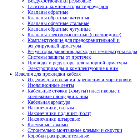
Воздухоотводчики резьбовые
Гасители, компенсаторы гидроударов
Клапаны обратные
Клапаны обратные латунные
Клапаны обратные стальные
Клапаны обратные чугунные
Клапаны электромагнитные (соленоидные)
Комплектующие для предохранительной и
регулирующей арматуры
Регуляторы давления, расхода и температуры воды
Системы защиты от протечек
Приводы и редукторы для запорной арматуры
Электроприводы и комплектующие к ним
Изделия для прокладки кабеля
Изделия для изоляции, крепления и маркировки
Изоляционные ленты
Кабельные стяжки (хомуты) пластиковые и
крепежные площадки к ним
Кабельная арматура
Наконечники, гильзы
Наконечники под винт (болт)
Наконечники штыревые
Клеммные зажимы
Строительно-монтажные клеммы и скрутки
Коробки распределительные