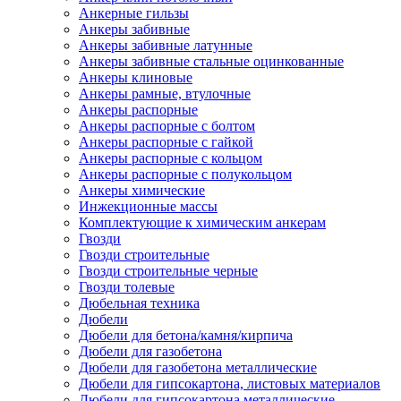
Анкерные гильзы
Анкеры забивные
Анкеры забивные латунные
Анкеры забивные стальные оцинкованные
Анкеры клиновые
Анкеры рамные, втулочные
Анкеры распорные
Анкеры распорные с болтом
Анкеры распорные с гайкой
Анкеры распорные с кольцом
Анкеры распорные с полукольцом
Анкеры химические
Инжекционные массы
Комплектующие к химическим анкерам
Гвозди
Гвозди строительные
Гвозди строительные черные
Гвозди толевые
Дюбельная техника
Дюбели
Дюбели для бетона/камня/кирпича
Дюбели для газобетона
Дюбели для газобетона металлические
Дюбели для гипсокартона, листовых материалов
Дюбели для гипсокартона металлические