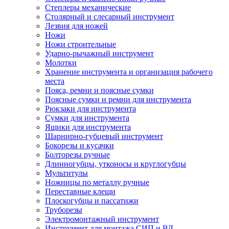
Степлеры механические
Столярный и слесарный инструмент
Лезвия для ножей
Ножи
Ножи строительные
Ударно-рычажный инструмент
Молотки
Хранение инструмента и организация рабочего
места
Пояса, ремни и поясные сумки
Поясные сумки и ремни для инструмента
Рюкзаки для инструмента
Сумки для инструмента
Ящики для инструмента
Шарнирно-губцевый инструмент
Бокорезы и кусачки
Болторезы ручные
Длинногубцы, утконосы и круглогубцы
Мультитулы
Ножницы по металлу ручные
Переставные клещи
Плоскогубцы и пассатижи
Труборезы
Электромонтажный инструмент
Инструмент для монтажа СИП и ВЛ