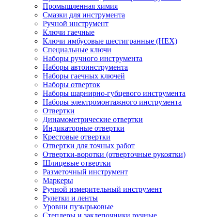
Промышленная химия
Смазки для инструмента
Ручной инструмент
Ключи гаечные
Ключи имбусовые шестигранные (HEX)
Специальные ключи
Наборы ручного инструмента
Наборы автоинструмента
Наборы гаечных ключей
Наборы отверток
Наборы шарнирно-губцевого инструмента
Наборы электромонтажного инструмента
Отвертки
Динамометрические отвертки
Индикаторные отвертки
Крестовые отвертки
Отвертки для точных работ
Отвертки-воротки (отверточные рукоятки)
Шлицевые отвертки
Разметочный инструмент
Маркеры
Ручной измерительный инструмент
Рулетки и ленты
Уровни пузырьковые
Степлеры и заклепочники ручные