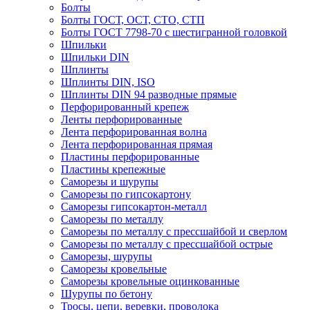
Болты
Болты ГОСТ, ОСТ, СТО, СТП
Болты ГОСТ 7798-70 с шестигранной головкой
Шпильки
Шпильки DIN
Шплинты
Шплинты DIN, ISO
Шплинты DIN 94 разводные прямые
Перфорированный крепеж
Ленты перфорированные
Лента перфорированная волна
Лента перфорированная прямая
Пластины перфорированные
Пластины крепежные
Саморезы и шурупы
Саморезы по гипсокартону
Саморезы гипсокартон-металл
Саморезы по металлу
Саморезы по металлу с прессшайбой и сверлом
Саморезы по металлу с прессшайбой острые
Саморезы, шурупы
Саморезы кровельные
Саморезы кровельные оцинкованные
Шурупы по бетону
Тросы, цепи, веревки, проволока