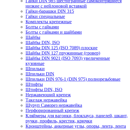
Гайки DIN 985 шестигранные самоконтрящиеся
низкие с нейлоновой вставкой
Гайки-барашки DIN 315
Гайки специальные
Комплекты крепежные
Болты с гайками
Болты с гайками и шайбами
Шайбы
Шайбы DIN, ISO
Шайбы DIN 125 (ISO 7089) плоские
Шайбы DIN 127 пружинные (гровер)
Шайбы DIN 9021 (ISO 7093) увеличенные
кузовные
Шпильки
Шпильки DIN
Шпильки DIN 976-1 (DIN 975) полнорезьбовые
Штифты
Штифты DIN, ISO
Нержавеющий крепеж
Такелаж нержавейка
Шуруп Саморез нержавейка
Перфорированный крепеж
Кляймеры для вагонки, блокхауса, панелей, шкант,
ручки, профиль, крестик, крючки
Кронштейны, анкерные углы, опоры, лента, лента