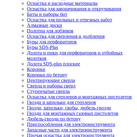
Оснастка и расходные материалы
Оснастка для заворачивания и откручивания
Биты и наборы бит
Оснастка для пильных и отрезных работ
Алмазные диски
Полотна для лобзиков
Оснастка для сверления и долбления
Буры для перфораторов
Буры SDS-Plus
Долота и пики для перфораторов и отбойных
молотков
Долота SDS-plus плоские
Коронки
Коронки по бетону
Центрирующие сверла
Сверла и наборы сверл
Ступенчатые сверла
Оснастка для степлеров и монтажных пистолетов
Гвозди и шпильки для степлеров
Гвозди, шпильки, скобы, дюбель-гвозди
Гвозди для монтажных газовых пистолетов
Дюбель-гвозди по бетону
Приспособления для электроинструмента
Запасные части для электроинструмента
Прочая оснастка для электроинструмента