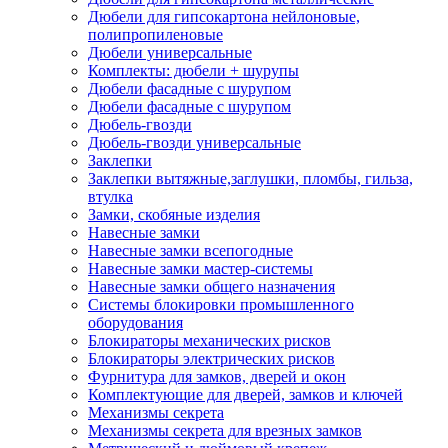
Дюбели для гипсокартона нейлоновые,
полипропиленовые
Дюбели универсальные
Комплекты: дюбели + шурупы
Дюбели фасадные с шурупом
Дюбели фасадные с шурупом
Дюбель-гвозди
Дюбель-гвозди универсальные
Заклепки
Заклепки вытяжные,заглушки, пломбы, гильза,
втулка
Замки, скобяные изделия
Навесные замки
Навесные замки всепогодные
Навесные замки мастер-системы
Навесные замки общего назначения
Системы блокировки промышленного
оборудования
Блокираторы механических рисков
Блокираторы электрических рисков
Фурнитура для замков, дверей и окон
Комплектующие для дверей, замков и ключей
Механизмы секрета
Механизмы секрета для врезных замков