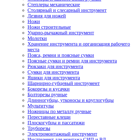
Степлеры механические
Столярный и слесарный инструмент
Лезвия для ножей
Ножи
Ножи строительные
Ударно-рычажный инструмент
Молотки
Хранение инструмента и организация рабочего
места
Пояса, ремни и поясные сумки
Поясные сумки и ремни для инструмента
Рюкзаки для инструмента
Сумки для инструмента
Ящики для инструмента
Шарнирно-губцевый инструмент
Бокорезы и кусачки
Болторезы ручные
Длинногубцы, утконосы и круглогубцы
Мультитулы
Ножницы по металлу ручные
Переставные клещи
Плоскогубцы и пассатижи
Труборезы
Электромонтажный инструмент
Инструмент для монтажа СИП и ВЛ