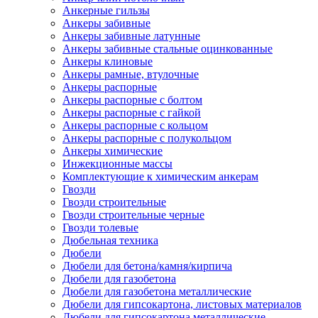
Анкерные гильзы
Анкеры забивные
Анкеры забивные латунные
Анкеры забивные стальные оцинкованные
Анкеры клиновые
Анкеры рамные, втулочные
Анкеры распорные
Анкеры распорные с болтом
Анкеры распорные с гайкой
Анкеры распорные с кольцом
Анкеры распорные с полукольцом
Анкеры химические
Инжекционные массы
Комплектующие к химическим анкерам
Гвозди
Гвозди строительные
Гвозди строительные черные
Гвозди толевые
Дюбельная техника
Дюбели
Дюбели для бетона/камня/кирпича
Дюбели для газобетона
Дюбели для газобетона металлические
Дюбели для гипсокартона, листовых материалов
Дюбели для гипсокартона металлические