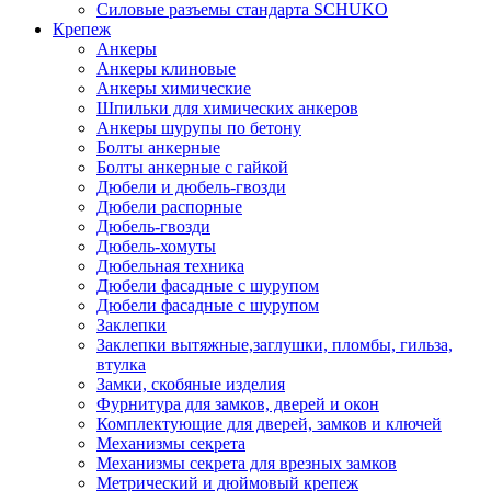
Силовые разъемы стандарта SCHUKO
Крепеж
Анкеры
Анкеры клиновые
Анкеры химические
Шпильки для химических анкеров
Анкеры шурупы по бетону
Болты анкерные
Болты анкерные с гайкой
Дюбели и дюбель-гвозди
Дюбели распорные
Дюбель-гвозди
Дюбель-хомуты
Дюбельная техника
Дюбели фасадные с шурупом
Дюбели фасадные с шурупом
Заклепки
Заклепки вытяжные,заглушки, пломбы, гильза,
втулка
Замки, скобяные изделия
Фурнитура для замков, дверей и окон
Комплектующие для дверей, замков и ключей
Механизмы секрета
Механизмы секрета для врезных замков
Метрический и дюймовый крепеж