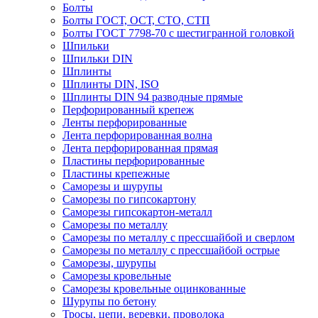
Болты
Болты ГОСТ, ОСТ, СТО, СТП
Болты ГОСТ 7798-70 с шестигранной головкой
Шпильки
Шпильки DIN
Шплинты
Шплинты DIN, ISO
Шплинты DIN 94 разводные прямые
Перфорированный крепеж
Ленты перфорированные
Лента перфорированная волна
Лента перфорированная прямая
Пластины перфорированные
Пластины крепежные
Саморезы и шурупы
Саморезы по гипсокартону
Саморезы гипсокартон-металл
Саморезы по металлу
Саморезы по металлу с прессшайбой и сверлом
Саморезы по металлу с прессшайбой острые
Саморезы, шурупы
Саморезы кровельные
Саморезы кровельные оцинкованные
Шурупы по бетону
Тросы, цепи, веревки, проволока