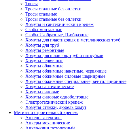
Тросы
Тросы стальные без оплетки
Тросы стальные
Тросы стальные без оплетки
Хомуты и сантехнический крепеж
Скобы монтажные
Скобы U-образные, П-образные
Хомуты для пластиковых и металлических труб
Хомуты для труб
Хомуты ремонтные
Хомуты для шлангов, труб и патрубков
Хомуты червячные
Хомуты обжимные
Хомуты обжимные накатные, червячные
Хомуты обжимные силовые шарнирные
Хомуты обжимные специальные, вентиляционные
Хомуты сантехнические
Хомуты силовые
Хомуты силовые одноболтовые
Электротехнический крепеж
Хомуты-стяжки, дюбель-хомут
Метизы и строительный крепеж
Анкерная техника
Анкеры механические
Анкер-клин потолочный