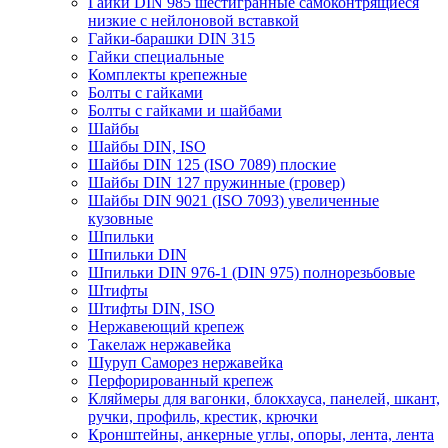
Гайки DIN 985 шестигранные самоконтрящиеся
низкие с нейлоновой вставкой
Гайки-барашки DIN 315
Гайки специальные
Комплекты крепежные
Болты с гайками
Болты с гайками и шайбами
Шайбы
Шайбы DIN, ISO
Шайбы DIN 125 (ISO 7089) плоские
Шайбы DIN 127 пружинные (гровер)
Шайбы DIN 9021 (ISO 7093) увеличенные
кузовные
Шпильки
Шпильки DIN
Шпильки DIN 976-1 (DIN 975) полнорезьбовые
Штифты
Штифты DIN, ISO
Нержавеющий крепеж
Такелаж нержавейка
Шуруп Саморез нержавейка
Перфорированный крепеж
Кляймеры для вагонки, блокхауса, панелей, шкант,
ручки, профиль, крестик, крючки
Кронштейны, анкерные углы, опоры, лента, лента