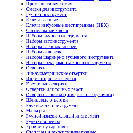
Промышленная химия
Смазки для инструмента
Ручной инструмент
Ключи гаечные
Ключи имбусовые шестигранные (HEX)
Специальные ключи
Наборы ручного инструмента
Наборы автоинструмента
Наборы гаечных ключей
Наборы отверток
Наборы шарнирно-губцевого инструмента
Наборы электромонтажного инструмента
Отвертки
Динамометрические отвертки
Индикаторные отвертки
Крестовые отвертки
Отвертки для точных работ
Отвертки-воротки (отверточные рукоятки)
Шлицевые отвертки
Разметочный инструмент
Маркеры
Ручной измерительный инструмент
Рулетки и ленты
Уровни пузырьковые
Степлеры и заклепочники ручные