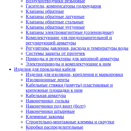
Воздухоотводчики резьбовые
Гасители, компенсаторы гидроударов
Клапаны обратные
Клапаны обратные латунные
Клапаны обратные стальные
Клапаны обратные чугунные
Клапаны электромагнитные (соленоидные)
Комплектующие для предохранительной и
регулирующей арматуры
Регуляторы давления, расхода и температуры воды
Системы защиты от протечек
Приводы и редукторы для запорной арматуры
Электроприводы и комплектующие к ним
Изделия для прокладки кабеля
Изделия для изоляции, крепления и маркировки
Изоляционные ленты
Кабельные стяжки (хомуты) пластиковые и
крепежные площадки к ним
Кабельная арматура
Наконечники, гильзы
Наконечники под винт (болт)
Наконечники штыревые
Клеммные зажимы
Строительно-монтажные клеммы и скрутки
Коробки распределительные