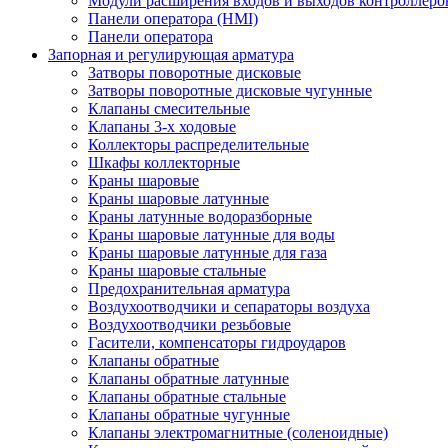
Модули расширения входов и выходов контроллеро
Панели оператора (HMI)
Панели оператора
Запорная и регулирующая арматура
Затворы поворотные дисковые
Затворы поворотные дисковые чугунные
Клапаны смесительные
Клапаны 3-х ходовые
Коллекторы распределительные
Шкафы коллекторные
Краны шаровые
Краны шаровые латунные
Краны латунные водоразборные
Краны шаровые латунные для воды
Краны шаровые латунные для газа
Краны шаровые стальные
Предохранительная арматура
Воздухоотводчики и сепараторы воздуха
Воздухоотводчики резьбовые
Гасители, компенсаторы гидроударов
Клапаны обратные
Клапаны обратные латунные
Клапаны обратные стальные
Клапаны обратные чугунные
Клапаны электромагнитные (соленоидные)