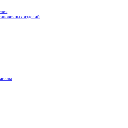
елия
становочных изделий
каналы