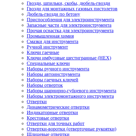
Гвозди, шпильки, скобы, дюбель-гвозди
Гвозди для монтажных газовых пистолетов
Дюбель-гвозди по бетону
Приспособления для электроинструмента
Запасные части для электроинструмента
Прочая оснастка для электроинструмента
Промышленная химия
Смазки для инструмента
Ручной инструмент
Ключи гаечные
Ключи имбусовые шестигранные (HEX)
Специальные ключи
Наборы ручного инструмента
Наборы автоинструмента
Наборы гаечных ключей
Наборы отверток
Наборы шарнирно-губцевого инструмента
Наборы электромонтажного инструмента
Отвертки
Динамометрические отвертки
Индикаторные отвертки
Крестовые отвертки
Отвертки для точных работ
Отвертки-воротки (отверточные рукоятки)
Шлицевые отвертки