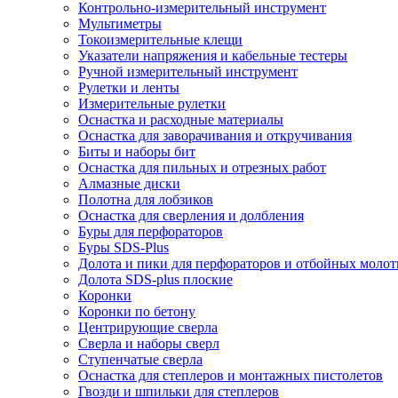
Контрольно-измерительный инструмент
Мультиметры
Токоизмерительные клещи
Указатели напряжения и кабельные тестеры
Ручной измерительный инструмент
Рулетки и ленты
Измерительные рулетки
Оснастка и расходные материалы
Оснастка для заворачивания и откручивания
Биты и наборы бит
Оснастка для пильных и отрезных работ
Алмазные диски
Полотна для лобзиков
Оснастка для сверления и долбления
Буры для перфораторов
Буры SDS-Plus
Долота и пики для перфораторов и отбойных молот
Долота SDS-plus плоские
Коронки
Коронки по бетону
Центрирующие сверла
Сверла и наборы сверл
Ступенчатые сверла
Оснастка для степлеров и монтажных пистолетов
Гвозди и шпильки для степлеров