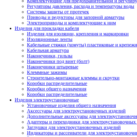
Комплектующие для предохранительной и регулир
Регуляторы давления, расхода и температуры воды
Системы защиты от протечек
Приводы и редукторы для запорной арматуры
Электроприводы и комплектующие к ним
Изделия для прокладки кабеля
Изделия для изоляции, крепления и маркировки
Изоляционные ленты
Кабельные стяжки (хомуты) пластиковые и крепеж
Кабельная арматура
Наконечники, гильзы
Наконечники под винт (болт)
Наконечники штыревые
Клеммные зажимы
Строительно-монтажные клеммы и скрутки
Коробки распределительные
Коробки общего назначения
Коробки распределительные
Изделия электроустановочные
Установочные изделия общего назначения
Аксессуары для электроустановочных изделий
Дополнительные аксессуары для электроустановоч
Адаптеры и переходники для электроустановочных
Заглушки для электроустановочных изделий
Индикаторы и рассеиватели для электроустановочн