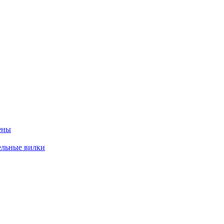
ены
ельные вилки