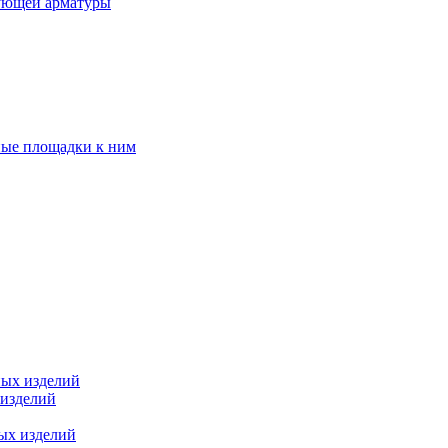
ующей арматуры
ные площадки к ним
ных изделий
 изделий
ых изделий