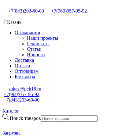
+7(843)203-60-00
+7(960)057-95-92
Казань
О компании
Наши проекты
Реквизиты
Статьи
Новости
Доставка
Оплата
Оптовикам
Контакты
zakaz@pek16.ru
+7(960)057-95-92
+7(843)203-60-00
Каталог
Поиск товаров
Загрузка