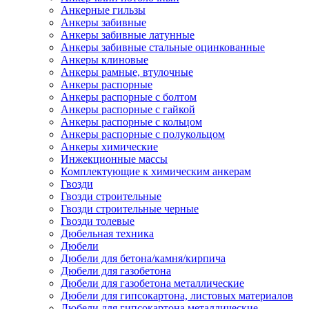
Анкерные гильзы
Анкеры забивные
Анкеры забивные латунные
Анкеры забивные стальные оцинкованные
Анкеры клиновые
Анкеры рамные, втулочные
Анкеры распорные
Анкеры распорные с болтом
Анкеры распорные с гайкой
Анкеры распорные с кольцом
Анкеры распорные с полукольцом
Анкеры химические
Инжекционные массы
Комплектующие к химическим анкерам
Гвозди
Гвозди строительные
Гвозди строительные черные
Гвозди толевые
Дюбельная техника
Дюбели
Дюбели для бетона/камня/кирпича
Дюбели для газобетона
Дюбели для газобетона металлические
Дюбели для гипсокартона, листовых материалов
Дюбели для гипсокартона металлические