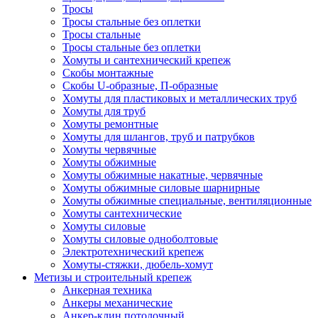
Тросы
Тросы стальные без оплетки
Тросы стальные
Тросы стальные без оплетки
Хомуты и сантехнический крепеж
Скобы монтажные
Скобы U-образные, П-образные
Хомуты для пластиковых и металлических труб
Хомуты для труб
Хомуты ремонтные
Хомуты для шлангов, труб и патрубков
Хомуты червячные
Хомуты обжимные
Хомуты обжимные накатные, червячные
Хомуты обжимные силовые шарнирные
Хомуты обжимные специальные, вентиляционные
Хомуты сантехнические
Хомуты силовые
Хомуты силовые одноболтовые
Электротехнический крепеж
Хомуты-стяжки, дюбель-хомут
Метизы и строительный крепеж
Анкерная техника
Анкеры механические
Анкер-клин потолочный