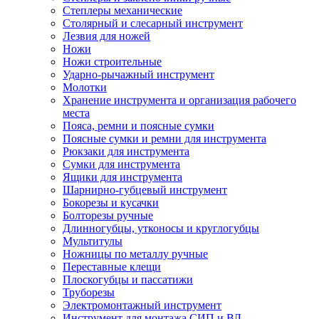
Степлеры механические
Столярный и слесарный инструмент
Лезвия для ножей
Ножи
Ножи строительные
Ударно-рычажный инструмент
Молотки
Хранение инструмента и организация рабочего
места
Пояса, ремни и поясные сумки
Поясные сумки и ремни для инструмента
Рюкзаки для инструмента
Сумки для инструмента
Ящики для инструмента
Шарнирно-губцевый инструмент
Бокорезы и кусачки
Болторезы ручные
Длинногубцы, утконосы и круглогубцы
Мультитулы
Ножницы по металлу ручные
Переставные клещи
Плоскогубцы и пассатижи
Труборезы
Электромонтажный инструмент
Инструмент для монтажа СИП и ВЛ