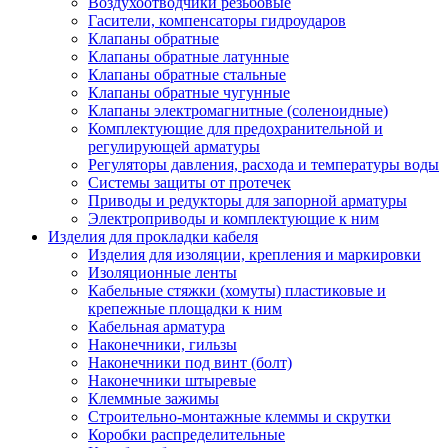
Воздухоотводчики резьбовые
Гасители, компенсаторы гидроударов
Клапаны обратные
Клапаны обратные латунные
Клапаны обратные стальные
Клапаны обратные чугунные
Клапаны электромагнитные (соленоидные)
Комплектующие для предохранительной и
регулирующей арматуры
Регуляторы давления, расхода и температуры воды
Системы защиты от протечек
Приводы и редукторы для запорной арматуры
Электроприводы и комплектующие к ним
Изделия для прокладки кабеля
Изделия для изоляции, крепления и маркировки
Изоляционные ленты
Кабельные стяжки (хомуты) пластиковые и
крепежные площадки к ним
Кабельная арматура
Наконечники, гильзы
Наконечники под винт (болт)
Наконечники штыревые
Клеммные зажимы
Строительно-монтажные клеммы и скрутки
Коробки распределительные