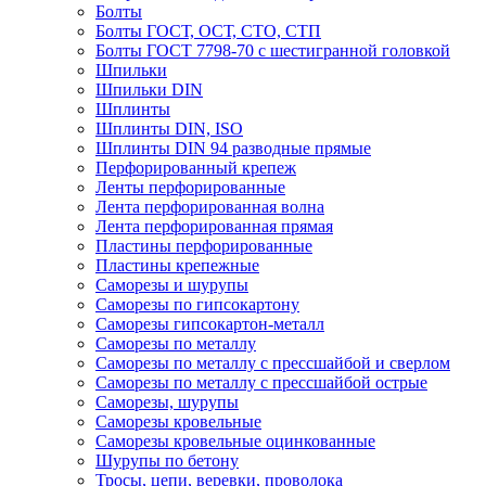
Болты
Болты ГОСТ, ОСТ, СТО, СТП
Болты ГОСТ 7798-70 с шестигранной головкой
Шпильки
Шпильки DIN
Шплинты
Шплинты DIN, ISO
Шплинты DIN 94 разводные прямые
Перфорированный крепеж
Ленты перфорированные
Лента перфорированная волна
Лента перфорированная прямая
Пластины перфорированные
Пластины крепежные
Саморезы и шурупы
Саморезы по гипсокартону
Саморезы гипсокартон-металл
Саморезы по металлу
Саморезы по металлу с прессшайбой и сверлом
Саморезы по металлу с прессшайбой острые
Саморезы, шурупы
Саморезы кровельные
Саморезы кровельные оцинкованные
Шурупы по бетону
Тросы, цепи, веревки, проволока