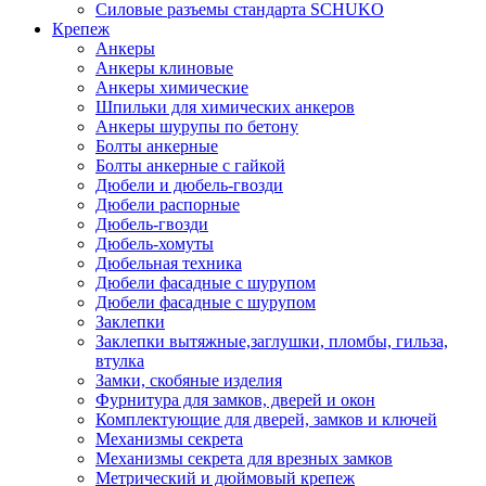
Силовые разъемы стандарта SCHUKO
Крепеж
Анкеры
Анкеры клиновые
Анкеры химические
Шпильки для химических анкеров
Анкеры шурупы по бетону
Болты анкерные
Болты анкерные с гайкой
Дюбели и дюбель-гвозди
Дюбели распорные
Дюбель-гвозди
Дюбель-хомуты
Дюбельная техника
Дюбели фасадные с шурупом
Дюбели фасадные с шурупом
Заклепки
Заклепки вытяжные,заглушки, пломбы, гильза,
втулка
Замки, скобяные изделия
Фурнитура для замков, дверей и окон
Комплектующие для дверей, замков и ключей
Механизмы секрета
Механизмы секрета для врезных замков
Метрический и дюймовый крепеж