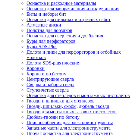
Оснастка и расходные материалы
Оснастка для заворачивания и откручивания
Биты и наборы бит
Оснастка для пильных и отрезных работ
Алмазные диски
Полотна для лобзиков
Оснастка для сверления и долбления
Буры для перфораторов
Буры SDS-Plus
Долота и пики для перфораторов и отбойных
молотков
Долота SDS-plus плоские
Коронки
Коронки по бетону
Центрирующие сверла
Сверла и наборы сверл
Ступенчатые сверла
Оснастка для степлеров и монтажных пистолетов
Гвозди и шпильки для степлеров
Гвозди, шпильки, скобы, дюбель-гвозди
Гвозди для монтажных газовых пистолетов
Дюбель-гвозди по бетону
Приспособления для электроинструмента
Запасные части для электроинструмента
Прочая оснастка для электроинструмента