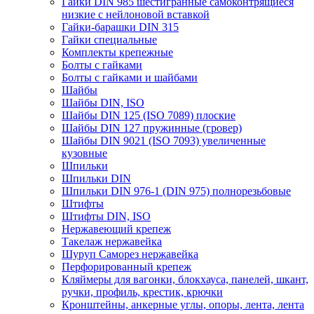
Гайки DIN 985 шестигранные самоконтрящиеся
низкие с нейлоновой вставкой
Гайки-барашки DIN 315
Гайки специальные
Комплекты крепежные
Болты с гайками
Болты с гайками и шайбами
Шайбы
Шайбы DIN, ISO
Шайбы DIN 125 (ISO 7089) плоские
Шайбы DIN 127 пружинные (гровер)
Шайбы DIN 9021 (ISO 7093) увеличенные
кузовные
Шпильки
Шпильки DIN
Шпильки DIN 976-1 (DIN 975) полнорезьбовые
Штифты
Штифты DIN, ISO
Нержавеющий крепеж
Такелаж нержавейка
Шуруп Саморез нержавейка
Перфорированный крепеж
Кляймеры для вагонки, блокхауса, панелей, шкант,
ручки, профиль, крестик, крючки
Кронштейны, анкерные углы, опоры, лента, лента