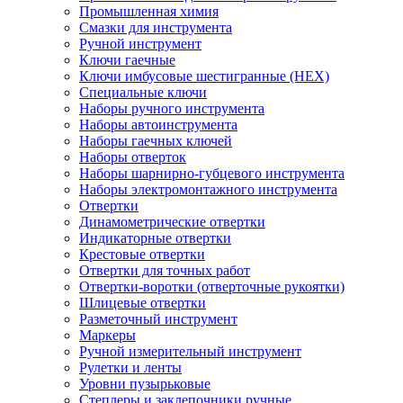
Промышленная химия
Смазки для инструмента
Ручной инструмент
Ключи гаечные
Ключи имбусовые шестигранные (HEX)
Специальные ключи
Наборы ручного инструмента
Наборы автоинструмента
Наборы гаечных ключей
Наборы отверток
Наборы шарнирно-губцевого инструмента
Наборы электромонтажного инструмента
Отвертки
Динамометрические отвертки
Индикаторные отвертки
Крестовые отвертки
Отвертки для точных работ
Отвертки-воротки (отверточные рукоятки)
Шлицевые отвертки
Разметочный инструмент
Маркеры
Ручной измерительный инструмент
Рулетки и ленты
Уровни пузырьковые
Степлеры и заклепочники ручные