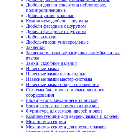
Дюбели для гипсокартона нейлоновые,
полипропиленовые
Дюбели универсальные
Комплекты: дюбели + шурупы
Дюбели фасадные с шурупом
Дюбели фасадные с шурупом
Дюбель-гвозди
Дюбель-гвозди универсальные
Заклепки
Заклепки вытяжные,заглушки, пломбы, гильза,
втулка
Замки, скобяные изделия
Навесные замки
Навесные замки всепогодные
Навесные замки мастер-системы
Навесные замки общего назначения
Системы блокировки промышленного
оборудования
Блокираторы механических рисков
Блокираторы электрических рисков
Фурнитура для замков, дверей и окон
Комплектующие для дверей, замков и ключей
Механизмы секрета
Механизмы секрета для врезных замков