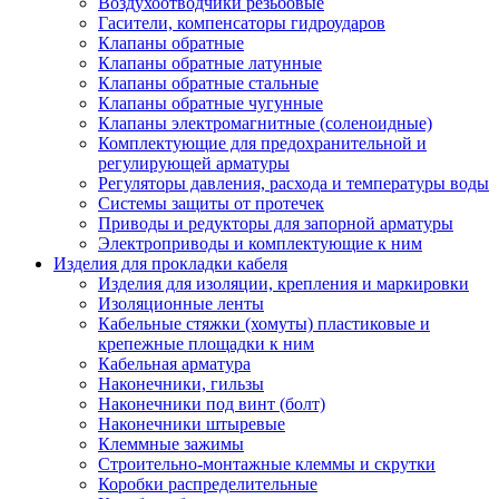
Воздухоотводчики резьбовые
Гасители, компенсаторы гидроударов
Клапаны обратные
Клапаны обратные латунные
Клапаны обратные стальные
Клапаны обратные чугунные
Клапаны электромагнитные (соленоидные)
Комплектующие для предохранительной и
регулирующей арматуры
Регуляторы давления, расхода и температуры воды
Системы защиты от протечек
Приводы и редукторы для запорной арматуры
Электроприводы и комплектующие к ним
Изделия для прокладки кабеля
Изделия для изоляции, крепления и маркировки
Изоляционные ленты
Кабельные стяжки (хомуты) пластиковые и
крепежные площадки к ним
Кабельная арматура
Наконечники, гильзы
Наконечники под винт (болт)
Наконечники штыревые
Клеммные зажимы
Строительно-монтажные клеммы и скрутки
Коробки распределительные