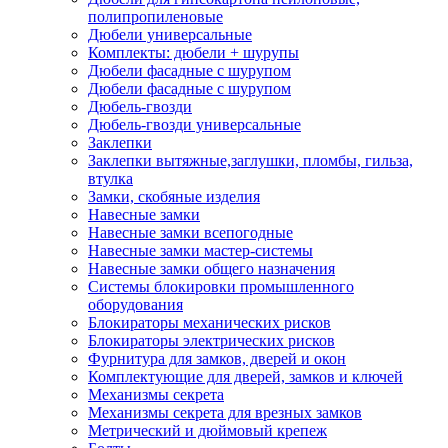
полипропиленовые
Дюбели универсальные
Комплекты: дюбели + шурупы
Дюбели фасадные с шурупом
Дюбели фасадные с шурупом
Дюбель-гвозди
Дюбель-гвозди универсальные
Заклепки
Заклепки вытяжные,заглушки, пломбы, гильза,
втулка
Замки, скобяные изделия
Навесные замки
Навесные замки всепогодные
Навесные замки мастер-системы
Навесные замки общего назначения
Системы блокировки промышленного
оборудования
Блокираторы механических рисков
Блокираторы электрических рисков
Фурнитура для замков, дверей и окон
Комплектующие для дверей, замков и ключей
Механизмы секрета
Механизмы секрета для врезных замков
Метрический и дюймовый крепеж