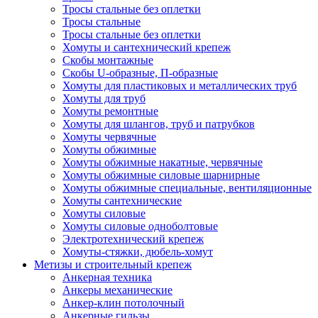
Тросы стальные без оплетки
Тросы стальные
Тросы стальные без оплетки
Хомуты и сантехнический крепеж
Скобы монтажные
Скобы U-образные, П-образные
Хомуты для пластиковых и металлических труб
Хомуты для труб
Хомуты ремонтные
Хомуты для шлангов, труб и патрубков
Хомуты червячные
Хомуты обжимные
Хомуты обжимные накатные, червячные
Хомуты обжимные силовые шарнирные
Хомуты обжимные специальные, вентиляционные
Хомуты сантехнические
Хомуты силовые
Хомуты силовые одноболтовые
Электротехнический крепеж
Хомуты-стяжки, дюбель-хомут
Метизы и строительный крепеж
Анкерная техника
Анкеры механические
Анкер-клин потолочный
Анкерные гильзы