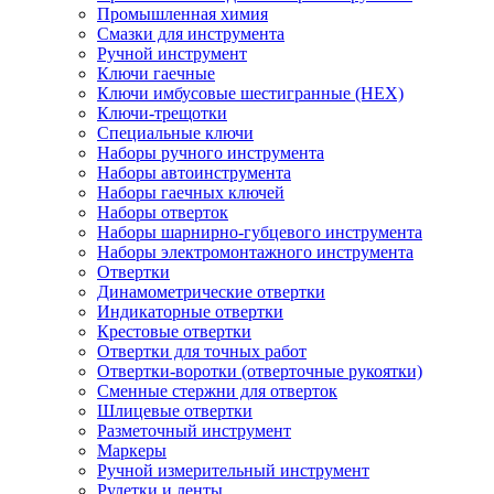
Промышленная химия
Смазки для инструмента
Ручной инструмент
Ключи гаечные
Ключи имбусовые шестигранные (HEX)
Ключи-трещотки
Специальные ключи
Наборы ручного инструмента
Наборы автоинструмента
Наборы гаечных ключей
Наборы отверток
Наборы шарнирно-губцевого инструмента
Наборы электромонтажного инструмента
Отвертки
Динамометрические отвертки
Индикаторные отвертки
Крестовые отвертки
Отвертки для точных работ
Отвертки-воротки (отверточные рукоятки)
Сменные стержни для отверток
Шлицевые отвертки
Разметочный инструмент
Маркеры
Ручной измерительный инструмент
Рулетки и ленты