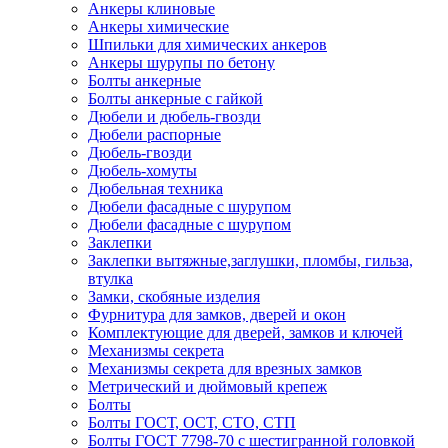
Анкеры клиновые
Анкеры химические
Шпильки для химических анкеров
Анкеры шурупы по бетону
Болты анкерные
Болты анкерные с гайкой
Дюбели и дюбель-гвозди
Дюбели распорные
Дюбель-гвозди
Дюбель-хомуты
Дюбельная техника
Дюбели фасадные с шурупом
Дюбели фасадные с шурупом
Заклепки
Заклепки вытяжные,заглушки, пломбы, гильза,
втулка
Замки, скобяные изделия
Фурнитура для замков, дверей и окон
Комплектующие для дверей, замков и ключей
Механизмы секрета
Механизмы секрета для врезных замков
Метрический и дюймовый крепеж
Болты
Болты ГОСТ, ОСТ, СТО, СТП
Болты ГОСТ 7798-70 с шестигранной головкой