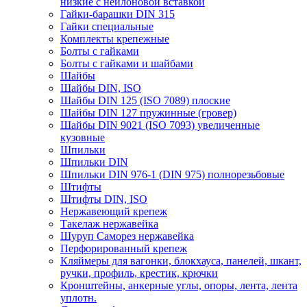
низкие с нейлоновой вставкой
Гайки-барашки DIN 315
Гайки специальные
Комплекты крепежные
Болты с гайками
Болты с гайками и шайбами
Шайбы
Шайбы DIN, ISO
Шайбы DIN 125 (ISO 7089) плоские
Шайбы DIN 127 пружинные (гровер)
Шайбы DIN 9021 (ISO 7093) увеличенные
кузовные
Шпильки
Шпильки DIN
Шпильки DIN 976-1 (DIN 975) полнорезьбовые
Штифты
Штифты DIN, ISO
Нержавеющий крепеж
Такелаж нержавейка
Шуруп Саморез нержавейка
Перфорированный крепеж
Кляймеры для вагонки, блокхауса, панелей, шкант,
ручки, профиль, крестик, крючки
Кронштейны, анкерные углы, опоры, лента, лента
уплотн.