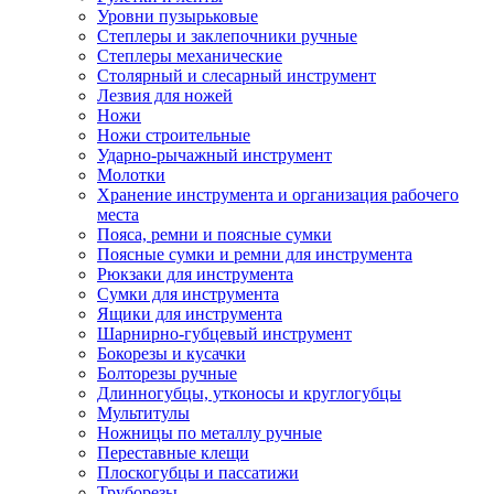
Уровни пузырьковые
Степлеры и заклепочники ручные
Степлеры механические
Столярный и слесарный инструмент
Лезвия для ножей
Ножи
Ножи строительные
Ударно-рычажный инструмент
Молотки
Хранение инструмента и организация рабочего
места
Пояса, ремни и поясные сумки
Поясные сумки и ремни для инструмента
Рюкзаки для инструмента
Сумки для инструмента
Ящики для инструмента
Шарнирно-губцевый инструмент
Бокорезы и кусачки
Болторезы ручные
Длинногубцы, утконосы и круглогубцы
Мультитулы
Ножницы по металлу ручные
Переставные клещи
Плоскогубцы и пассатижи
Труборезы