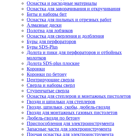
Оснастка и расходные материалы
Оснастка для заворачивания и откручивания
Биты и наборы бит
Оснастка для пильных и отрезных работ
Алмазные диски
Полотна для лобзиков
Оснастка для сверления и долбления
Буры для перфораторов
Буры SDS-Plus
Долота и пики для перфораторов и отбойных
молотков
Долота SDS-plus плоские
Коронки
Коронки по бетону
Центрирующие сверла
Сверла и наборы сверл
Ступенчатые сверла
Оснастка для степлеров и монтажных пистолетов
Гвозди и шпильки для степлеров
Гвозди, шпильки, скобы, дюбель-гвозди
Гвозди для монтажных газовых пистолетов
Дюбель-гвозди по бетону
Приспособления для электроинструмента
Запасные части для электроинструмента
Прочая оснастка для электроинструмента