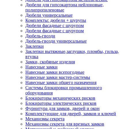
Дюбели для гипсокартона нейлоновые,
полипропиленовые
Дюбели универсальные
Комплекты: дюбели + шурупы
Дюбели фасадные с шурупом
Дюбели фасадные с шурупом
Дюбель-гвозди
Дюбель-гвозди универсальные
Заклепки
Заклепки вытяжные,заглушки, пломбы, гильза,
втулка
Замки, скобяные изделия
Навесные замки
Навесные замки всепогодные
Навесные замки мастер-системы
Навесные замки общего назначения
Системы блокировки промышленного
оборудования
Блокираторы механических рисков
Блокираторы электрических рисков
Фурнитура для замков, дверей и окон
Комплектующие для дверей, замков и ключей
Механизмы секрета
Механизмы секрета для врезных замков