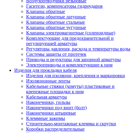
Воздухоотводчики резьбовые
Гасители, компенсаторы гидроударов
Клапаны обратные
Клапаны обратные латунные
Клапаны обратные стальные
Клапаны обратные чугунные
Клапаны электромагнитные (соленоидные)
Комплектующие для предохранительной и
регулирующей арматуры
Регуляторы давления, расхода и температуры воды
Системы защиты от протечек
Приводы и редукторы для запорной арматуры
Электроприводы и комплектующие к ним
Изделия для прокладки кабеля
Изделия для изоляции, крепления и маркировки
Изоляционные ленты
Кабельные стяжки (хомуты) пластиковые и
крепежные площадки к ним
Кабельная арматура
Наконечники, гильзы
Наконечники под винт (болт)
Наконечники штыревые
Клеммные зажимы
Строительно-монтажные клеммы и скрутки
Коробки распределительные