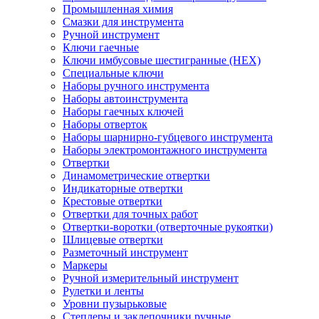
Промышленная химия
Смазки для инструмента
Ручной инструмент
Ключи гаечные
Ключи имбусовые шестигранные (HEX)
Специальные ключи
Наборы ручного инструмента
Наборы автоинструмента
Наборы гаечных ключей
Наборы отверток
Наборы шарнирно-губцевого инструмента
Наборы электромонтажного инструмента
Отвертки
Динамометрические отвертки
Индикаторные отвертки
Крестовые отвертки
Отвертки для точных работ
Отвертки-воротки (отверточные рукоятки)
Шлицевые отвертки
Разметочный инструмент
Маркеры
Ручной измерительный инструмент
Рулетки и ленты
Уровни пузырьковые
Степлеры и заклепочники ручные