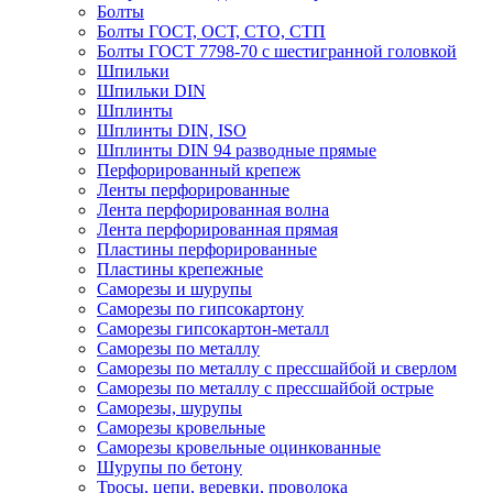
Болты
Болты ГОСТ, ОСТ, СТО, СТП
Болты ГОСТ 7798-70 с шестигранной головкой
Шпильки
Шпильки DIN
Шплинты
Шплинты DIN, ISO
Шплинты DIN 94 разводные прямые
Перфорированный крепеж
Ленты перфорированные
Лента перфорированная волна
Лента перфорированная прямая
Пластины перфорированные
Пластины крепежные
Саморезы и шурупы
Саморезы по гипсокартону
Саморезы гипсокартон-металл
Саморезы по металлу
Саморезы по металлу с прессшайбой и сверлом
Саморезы по металлу с прессшайбой острые
Саморезы, шурупы
Саморезы кровельные
Саморезы кровельные оцинкованные
Шурупы по бетону
Тросы, цепи, веревки, проволока