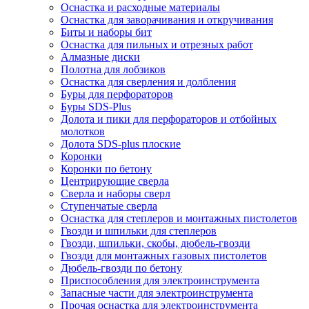
Оснастка и расходные материалы
Оснастка для заворачивания и откручивания
Биты и наборы бит
Оснастка для пильных и отрезных работ
Алмазные диски
Полотна для лобзиков
Оснастка для сверления и долбления
Буры для перфораторов
Буры SDS-Plus
Долота и пики для перфораторов и отбойных
молотков
Долота SDS-plus плоские
Коронки
Коронки по бетону
Центрирующие сверла
Сверла и наборы сверл
Ступенчатые сверла
Оснастка для степлеров и монтажных пистолетов
Гвозди и шпильки для степлеров
Гвозди, шпильки, скобы, дюбель-гвозди
Гвозди для монтажных газовых пистолетов
Дюбель-гвозди по бетону
Приспособления для электроинструмента
Запасные части для электроинструмента
Прочая оснастка для электроинструмента