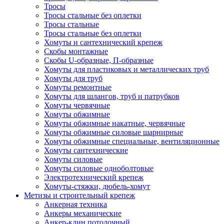
Тросы
Тросы стальные без оплетки
Тросы стальные
Тросы стальные без оплетки
Хомуты и сантехнический крепеж
Скобы монтажные
Скобы U-образные, П-образные
Хомуты для пластиковых и металлических труб
Хомуты для труб
Хомуты ремонтные
Хомуты для шлангов, труб и патрубков
Хомуты червячные
Хомуты обжимные
Хомуты обжимные накатные, червячные
Хомуты обжимные силовые шарнирные
Хомуты обжимные специальные, вентиляционные
Хомуты сантехнические
Хомуты силовые
Хомуты силовые одноболтовые
Электротехнический крепеж
Хомуты-стяжки, дюбель-хомут
Метизы и строительный крепеж
Анкерная техника
Анкеры механические
Анкер-клин потолочный