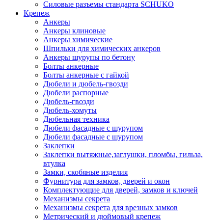
Силовые разъемы стандарта SCHUKO
Крепеж
Анкеры
Анкеры клиновые
Анкеры химические
Шпильки для химических анкеров
Анкеры шурупы по бетону
Болты анкерные
Болты анкерные с гайкой
Дюбели и дюбель-гвозди
Дюбели распорные
Дюбель-гвозди
Дюбель-хомуты
Дюбельная техника
Дюбели фасадные с шурупом
Дюбели фасадные с шурупом
Заклепки
Заклепки вытяжные,заглушки, пломбы, гильза,
втулка
Замки, скобяные изделия
Фурнитура для замков, дверей и окон
Комплектующие для дверей, замков и ключей
Механизмы секрета
Механизмы секрета для врезных замков
Метрический и дюймовый крепеж