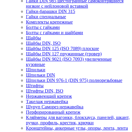
Гайки DIN 985 шестигранные самоконтрящиеся
низкие с нейлоновой вставкой
Гайки-барашки DIN 315
Гайки специальные
Комплекты крепежные
Болты с гайками
Болты с гайками и шайбами
Шайбы
Шайбы DIN, ISO
Шайбы DIN 125 (ISO 7089) плоские
Шайбы DIN 127 пружинные (гровер)
Шайбы DIN 9021 (ISO 7093) увеличенные
кузовные
Шпильки
Шпильки DIN
Шпильки DIN 976-1 (DIN 975) полнорезьбовые
Штифты
Штифты DIN, ISO
Нержавеющий крепеж
Такелаж нержавейка
Шуруп Саморез нержавейка
Перфорированный крепеж
Кляймеры для вагонки, блокхауса, панелей, шкант,
ручки, профиль, крестик, крючки
Кронштейны, анкерные углы, опоры, лента, лента