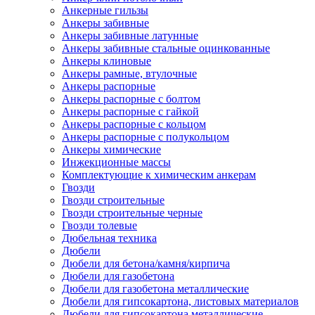
Анкерные гильзы
Анкеры забивные
Анкеры забивные латунные
Анкеры забивные стальные оцинкованные
Анкеры клиновые
Анкеры рамные, втулочные
Анкеры распорные
Анкеры распорные с болтом
Анкеры распорные с гайкой
Анкеры распорные с кольцом
Анкеры распорные с полукольцом
Анкеры химические
Инжекционные массы
Комплектующие к химическим анкерам
Гвозди
Гвозди строительные
Гвозди строительные черные
Гвозди толевые
Дюбельная техника
Дюбели
Дюбели для бетона/камня/кирпича
Дюбели для газобетона
Дюбели для газобетона металлические
Дюбели для гипсокартона, листовых материалов
Дюбели для гипсокартона металлические