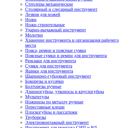
Степлеры механические
Столярный и слесарный инструмент
Лезвия для ножей
Ножи
Ножи строительные
Ударно-рычажный инструмент
Молотки
Хранение инструмента и организация рабочего
места
Пояса, ремни и поясные сумки
Поясные сумки и ремни для инструмента
Рюкзаки для инструмента
Сумки для инструмента
Ящики для инструмента
Шарнирно-губцевый инструмент
Бокорезы и кусачки
Болторезы ручные
Длинногубцы, утконосы и круглогубцы
Мультитулы
Ножницы по металлу ручные
Переставные клещи
Плоскогубцы и пассатижи
Труборезы
Электромонтажный инструмент
Инструмент для монтажа СИП и ВЛ