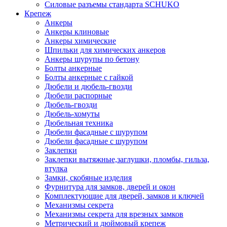
Силовые разъемы стандарта SCHUKO
Крепеж
Анкеры
Анкеры клиновые
Анкеры химические
Шпильки для химических анкеров
Анкеры шурупы по бетону
Болты анкерные
Болты анкерные с гайкой
Дюбели и дюбель-гвозди
Дюбели распорные
Дюбель-гвозди
Дюбель-хомуты
Дюбельная техника
Дюбели фасадные с шурупом
Дюбели фасадные с шурупом
Заклепки
Заклепки вытяжные,заглушки, пломбы, гильза,
втулка
Замки, скобяные изделия
Фурнитура для замков, дверей и окон
Комплектующие для дверей, замков и ключей
Механизмы секрета
Механизмы секрета для врезных замков
Метрический и дюймовый крепеж