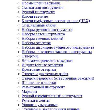
Промышленная химия
Смазки для инструмента
Ручной инструмент
Ключи гаечные
Ключи имбусовые шестигранные (HEX)
Специальные ключи
Наборы ручного инструмента
Наборы автоинструмента
Наборы гаечных ключей
Наборы отверток
Наборы шарнирно-губцевого инструмента
Наборы электромонтажного инструмента
Отвертки
Динамометрические отвертки
Индикаторные отвертки
Крестовые отвертки
Отвертки для точных работ
Отвертки-воротки (отверточные рукоятки)
Шлицевые отвертки
Разметочный инструмент
Маркеры
Ручной измерительный инструмент
Рулетки и ленты
Уровни пузырьковые
Степлеры и заклепочники ручные