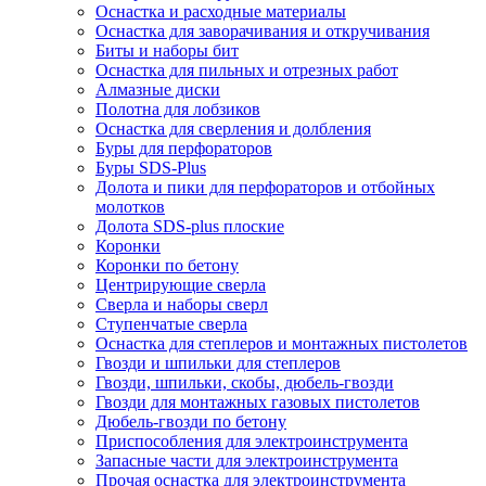
Оснастка и расходные материалы
Оснастка для заворачивания и откручивания
Биты и наборы бит
Оснастка для пильных и отрезных работ
Алмазные диски
Полотна для лобзиков
Оснастка для сверления и долбления
Буры для перфораторов
Буры SDS-Plus
Долота и пики для перфораторов и отбойных
молотков
Долота SDS-plus плоские
Коронки
Коронки по бетону
Центрирующие сверла
Сверла и наборы сверл
Ступенчатые сверла
Оснастка для степлеров и монтажных пистолетов
Гвозди и шпильки для степлеров
Гвозди, шпильки, скобы, дюбель-гвозди
Гвозди для монтажных газовых пистолетов
Дюбель-гвозди по бетону
Приспособления для электроинструмента
Запасные части для электроинструмента
Прочая оснастка для электроинструмента