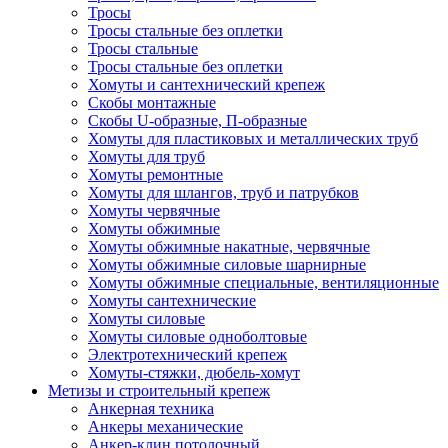
Тросы
Тросы стальные без оплетки
Тросы стальные
Тросы стальные без оплетки
Хомуты и сантехнический крепеж
Скобы монтажные
Скобы U-образные, П-образные
Хомуты для пластиковых и металлических труб
Хомуты для труб
Хомуты ремонтные
Хомуты для шлангов, труб и патрубков
Хомуты червячные
Хомуты обжимные
Хомуты обжимные накатные, червячные
Хомуты обжимные силовые шарнирные
Хомуты обжимные специальные, вентиляционные
Хомуты сантехнические
Хомуты силовые
Хомуты силовые одноболтовые
Электротехнический крепеж
Хомуты-стяжки, дюбель-хомут
Метизы и строительный крепеж
Анкерная техника
Анкеры механические
Анкер-клин потолочный