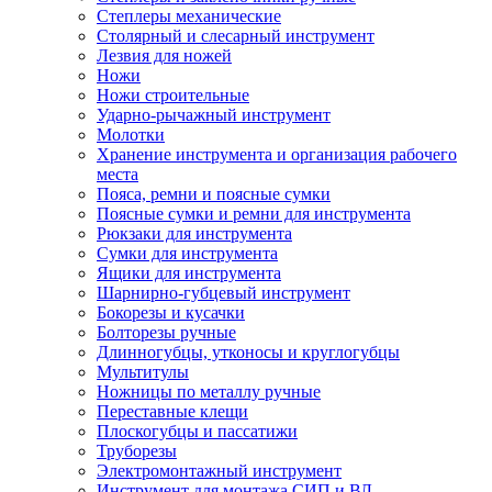
Степлеры механические
Столярный и слесарный инструмент
Лезвия для ножей
Ножи
Ножи строительные
Ударно-рычажный инструмент
Молотки
Хранение инструмента и организация рабочего
места
Пояса, ремни и поясные сумки
Поясные сумки и ремни для инструмента
Рюкзаки для инструмента
Сумки для инструмента
Ящики для инструмента
Шарнирно-губцевый инструмент
Бокорезы и кусачки
Болторезы ручные
Длинногубцы, утконосы и круглогубцы
Мультитулы
Ножницы по металлу ручные
Переставные клещи
Плоскогубцы и пассатижи
Труборезы
Электромонтажный инструмент
Инструмент для монтажа СИП и ВЛ