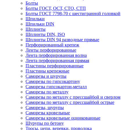
Болты
Болты ГОСТ, ОСТ, СТО, СТП
Болты ГОСТ 7798-70 с шестигранной головкой
Шпильки
Шпильки DIN
Шплинты
Шплинты DIN, ISO
Шплинты DIN 94 разводные прямые
Перфорированный крепеж
Ленты перфорированные
Лента перфорированная волна
Лента перфорированная прямая
Пластины перфорированные
Пластины крепежные
Саморезы и шурупы
Саморезы по гипсокартону
Саморезы гипсокартон-металл
Саморезы по металлу
Саморезы по металлу с прессшайбой и сверлом
Саморезы по металлу с прессшайбой острые
Саморезы, шурупы
Саморезы кровельные
Саморезы кровельные оцинкованные
Шурупы по бетону
Тросы, цепи, веревки, проволока