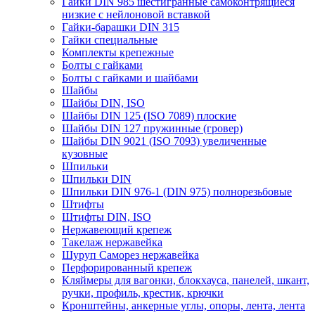
Гайки DIN 985 шестигранные самоконтрящиеся
низкие с нейлоновой вставкой
Гайки-барашки DIN 315
Гайки специальные
Комплекты крепежные
Болты с гайками
Болты с гайками и шайбами
Шайбы
Шайбы DIN, ISO
Шайбы DIN 125 (ISO 7089) плоские
Шайбы DIN 127 пружинные (гровер)
Шайбы DIN 9021 (ISO 7093) увеличенные
кузовные
Шпильки
Шпильки DIN
Шпильки DIN 976-1 (DIN 975) полнорезьбовые
Штифты
Штифты DIN, ISO
Нержавеющий крепеж
Такелаж нержавейка
Шуруп Саморез нержавейка
Перфорированный крепеж
Кляймеры для вагонки, блокхауса, панелей, шкант,
ручки, профиль, крестик, крючки
Кронштейны, анкерные углы, опоры, лента, лента