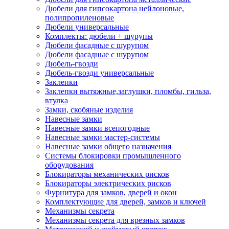
Дюбели для гипсокартона нейлоновые,
полипропиленовые
Дюбели универсальные
Комплекты: дюбели + шурупы
Дюбели фасадные с шурупом
Дюбели фасадные с шурупом
Дюбель-гвозди
Дюбель-гвозди универсальные
Заклепки
Заклепки вытяжные,заглушки, пломбы, гильза,
втулка
Замки, скобяные изделия
Навесные замки
Навесные замки всепогодные
Навесные замки мастер-системы
Навесные замки общего назначения
Системы блокировки промышленного
оборудования
Блокираторы механических рисков
Блокираторы электрических рисков
Фурнитура для замков, дверей и окон
Комплектующие для дверей, замков и ключей
Механизмы секрета
Механизмы секрета для врезных замков