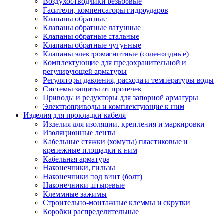
Воздухоотводчики резьбовые
Гасители, компенсаторы гидроударов
Клапаны обратные
Клапаны обратные латунные
Клапаны обратные стальные
Клапаны обратные чугунные
Клапаны электромагнитные (соленоидные)
Комплектующие для предохранительной и
регулирующей арматуры
Регуляторы давления, расхода и температуры воды
Системы защиты от протечек
Приводы и редукторы для запорной арматуры
Электроприводы и комплектующие к ним
Изделия для прокладки кабеля
Изделия для изоляции, крепления и маркировки
Изоляционные ленты
Кабельные стяжки (хомуты) пластиковые и
крепежные площадки к ним
Кабельная арматура
Наконечники, гильзы
Наконечники под винт (болт)
Наконечники штыревые
Клеммные зажимы
Строительно-монтажные клеммы и скрутки
Коробки распределительные