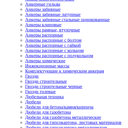
Анкерные гильзы
Анкеры забивные
Анкеры забивные латунные
Анкеры забивные стальные оцинкованные
Анкеры клиновые
Анкеры рамные, втулочные
Анкеры распорные
Анкеры распорные с болтом
Анкеры распорные с гайкой
Анкеры распорные с кольцом
Анкеры распорные с полукольцом
Анкеры химические
Инжекционные массы
Комплектующие к химическим анкерам
Гвозди
Гвозди строительные
Гвозди строительные черные
Гвозди толевые
Дюбельная техника
Дюбели
Дюбели для бетона/камня/кирпича
Дюбели для газобетона
Дюбели для газобетона металлические
Дюбели для гипсокартона, листовых материалов
Дюбели для гипсокартона металлические