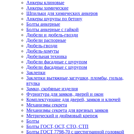
Анкеры клиновые
Анкеры химические
Шпильки для химических анкеров
Анкеры шурупы по бетону
Болты анкерные
Болты анкерные с гайкой
Дюбели и дюбель-гвозди
Дюбели распорные
Дюбель-гвозди
Дюбель-хомуты
Дюбельная техника
Дюбели фасадные с шурупом
Дюбели фасадные с шурупом
Заклепки
Заклепки вытяжные,заглушки, пломбы, гильза,
втулка
Замки, скобяные изделия
Фурнитура для замков, дверей и окон
Комплектующие для дверей, замков и ключей
Механизмы секрета
Механизмы секрета для врезных замков
Метрический и дюймовый крепеж
Болты
Болты ГОСТ, ОСТ, СТО, СТП
Болты ГОСТ 7798-70 с шестигранной головкой