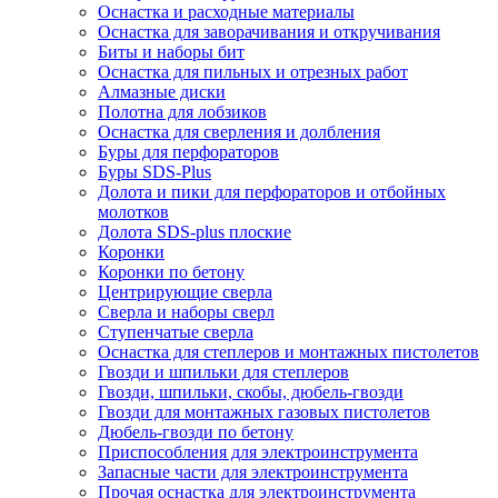
Оснастка и расходные материалы
Оснастка для заворачивания и откручивания
Биты и наборы бит
Оснастка для пильных и отрезных работ
Алмазные диски
Полотна для лобзиков
Оснастка для сверления и долбления
Буры для перфораторов
Буры SDS-Plus
Долота и пики для перфораторов и отбойных
молотков
Долота SDS-plus плоские
Коронки
Коронки по бетону
Центрирующие сверла
Сверла и наборы сверл
Ступенчатые сверла
Оснастка для степлеров и монтажных пистолетов
Гвозди и шпильки для степлеров
Гвозди, шпильки, скобы, дюбель-гвозди
Гвозди для монтажных газовых пистолетов
Дюбель-гвозди по бетону
Приспособления для электроинструмента
Запасные части для электроинструмента
Прочая оснастка для электроинструмента