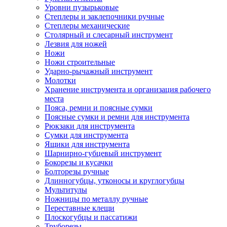
Уровни пузырьковые
Степлеры и заклепочники ручные
Степлеры механические
Столярный и слесарный инструмент
Лезвия для ножей
Ножи
Ножи строительные
Ударно-рычажный инструмент
Молотки
Хранение инструмента и организация рабочего
места
Пояса, ремни и поясные сумки
Поясные сумки и ремни для инструмента
Рюкзаки для инструмента
Сумки для инструмента
Ящики для инструмента
Шарнирно-губцевый инструмент
Бокорезы и кусачки
Болторезы ручные
Длинногубцы, утконосы и круглогубцы
Мультитулы
Ножницы по металлу ручные
Переставные клещи
Плоскогубцы и пассатижи
Труборезы