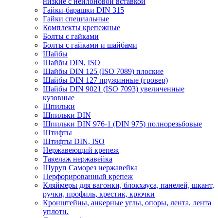
низкие с нейлоновой вставкой
Гайки-барашки DIN 315
Гайки специальные
Комплекты крепежные
Болты с гайками
Болты с гайками и шайбами
Шайбы
Шайбы DIN, ISO
Шайбы DIN 125 (ISO 7089) плоские
Шайбы DIN 127 пружинные (гровер)
Шайбы DIN 9021 (ISO 7093) увеличенные
кузовные
Шпильки
Шпильки DIN
Шпильки DIN 976-1 (DIN 975) полнорезьбовые
Штифты
Штифты DIN, ISO
Нержавеющий крепеж
Такелаж нержавейка
Шуруп Саморез нержавейка
Перфорированный крепеж
Кляймеры для вагонки, блокхауса, панелей, шкант,
ручки, профиль, крестик, крючки
Кронштейны, анкерные углы, опоры, лента, лента
уплотн.