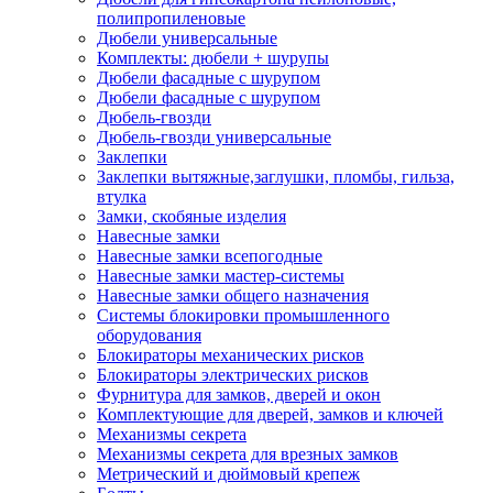
полипропиленовые
Дюбели универсальные
Комплекты: дюбели + шурупы
Дюбели фасадные с шурупом
Дюбели фасадные с шурупом
Дюбель-гвозди
Дюбель-гвозди универсальные
Заклепки
Заклепки вытяжные,заглушки, пломбы, гильза,
втулка
Замки, скобяные изделия
Навесные замки
Навесные замки всепогодные
Навесные замки мастер-системы
Навесные замки общего назначения
Системы блокировки промышленного
оборудования
Блокираторы механических рисков
Блокираторы электрических рисков
Фурнитура для замков, дверей и окон
Комплектующие для дверей, замков и ключей
Механизмы секрета
Механизмы секрета для врезных замков
Метрический и дюймовый крепеж