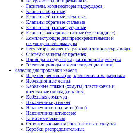
Воздухоотводчики резьбовые
Гасители, компенсаторы гидроударов
Клапаны обратные
Клапаны обратные латунные
Клапаны обратные стальные
Клапаны обратные чугунные
Клапаны электромагнитные (соленоидные)
Комплектующие для предохранительной и
регулирующей арматуры
Регуляторы давления, расхода и температуры воды
Системы защиты от протечек
Приводы и редукторы для запорной арматуры
Электроприводы и комплектующие к ним
Изделия для прокладки кабеля
Изделия для изоляции, крепления и маркировки
Изоляционные ленты
Кабельные стяжки (хомуты) пластиковые и
крепежные площадки к ним
Кабельная арматура
Наконечники, гильзы
Наконечники под винт (болт)
Наконечники штыревые
Клеммные зажимы
Строительно-монтажные клеммы и скрутки
Коробки распределительные