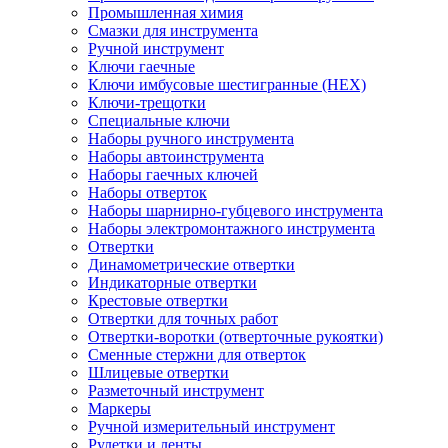
Промышленная химия
Смазки для инструмента
Ручной инструмент
Ключи гаечные
Ключи имбусовые шестигранные (HEX)
Ключи-трещотки
Специальные ключи
Наборы ручного инструмента
Наборы автоинструмента
Наборы гаечных ключей
Наборы отверток
Наборы шарнирно-губцевого инструмента
Наборы электромонтажного инструмента
Отвертки
Динамометрические отвертки
Индикаторные отвертки
Крестовые отвертки
Отвертки для точных работ
Отвертки-воротки (отверточные рукоятки)
Сменные стержни для отверток
Шлицевые отвертки
Разметочный инструмент
Маркеры
Ручной измерительный инструмент
Рулетки и ленты