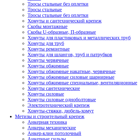
Тросы стальные без оплетки
Тросы стальные
Тросы стальные без оплетки
Хомуты и сантехнический крепеж
Скобы монтажные
Скобы U-образные, П-образные
Хомуты для пластиковых и металлических труб
Хомуты для труб
Хомуты ремонтные
Хомуты для шлангов, труб и патрубков
Хомуты червячные
Хомуты обжимные
Хомуты обжимные накатные, червячные
Хомуты обжимные силовые шарнирные
Хомуты обжимные специальные, вентиляционные
Хомуты сантехнические
Хомуты силовые
Хомуты силовые одноболтовые
Электротехнический крепеж
Хомуты-стяжки, дюбель-хомут
Метизы и строительный крепеж
Анкерная техника
Анкеры механические
Анкер-клин потолочный
Анкерные гильзы