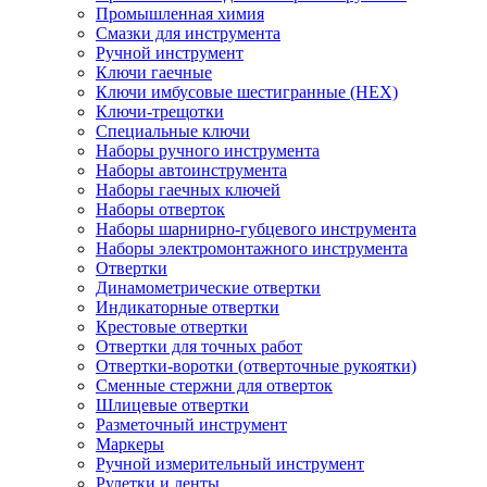
Промышленная химия
Смазки для инструмента
Ручной инструмент
Ключи гаечные
Ключи имбусовые шестигранные (HEX)
Ключи-трещотки
Специальные ключи
Наборы ручного инструмента
Наборы автоинструмента
Наборы гаечных ключей
Наборы отверток
Наборы шарнирно-губцевого инструмента
Наборы электромонтажного инструмента
Отвертки
Динамометрические отвертки
Индикаторные отвертки
Крестовые отвертки
Отвертки для точных работ
Отвертки-воротки (отверточные рукоятки)
Сменные стержни для отверток
Шлицевые отвертки
Разметочный инструмент
Маркеры
Ручной измерительный инструмент
Рулетки и ленты