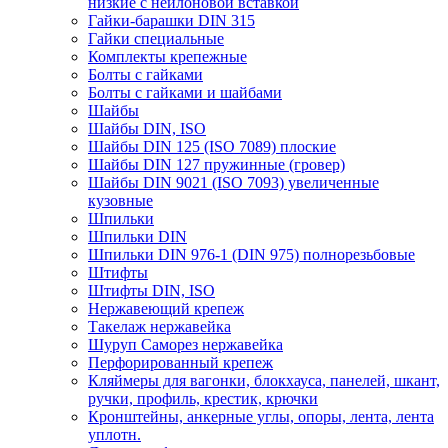
низкие с нейлоновой вставкой
Гайки-барашки DIN 315
Гайки специальные
Комплекты крепежные
Болты с гайками
Болты с гайками и шайбами
Шайбы
Шайбы DIN, ISO
Шайбы DIN 125 (ISO 7089) плоские
Шайбы DIN 127 пружинные (гровер)
Шайбы DIN 9021 (ISO 7093) увеличенные
кузовные
Шпильки
Шпильки DIN
Шпильки DIN 976-1 (DIN 975) полнорезьбовые
Штифты
Штифты DIN, ISO
Нержавеющий крепеж
Такелаж нержавейка
Шуруп Саморез нержавейка
Перфорированный крепеж
Кляймеры для вагонки, блокхауса, панелей, шкант,
ручки, профиль, крестик, крючки
Кронштейны, анкерные углы, опоры, лента, лента
уплотн.