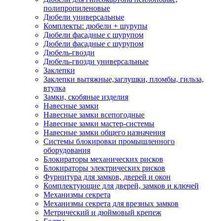
полипропиленовые
Дюбели универсальные
Комплекты: дюбели + шурупы
Дюбели фасадные с шурупом
Дюбели фасадные с шурупом
Дюбель-гвозди
Дюбель-гвозди универсальные
Заклепки
Заклепки вытяжные,заглушки, пломбы, гильза,
втулка
Замки, скобяные изделия
Навесные замки
Навесные замки всепогодные
Навесные замки мастер-системы
Навесные замки общего назначения
Системы блокировки промышленного
оборудования
Блокираторы механических рисков
Блокираторы электрических рисков
Фурнитура для замков, дверей и окон
Комплектующие для дверей, замков и ключей
Механизмы секрета
Механизмы секрета для врезных замков
Метрический и дюймовый крепеж