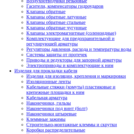
Воздухоотводчики резьбовые
Гасители, компенсаторы гидроударов
Клапаны обратные
Клапаны обратные латунные
Клапаны обратные стальные
Клапаны обратные чугунные
Клапаны электромагнитные (соленоидные)
Комплектующие для предохранительной и
регулирующей арматуры
Регуляторы давления, расхода и температуры воды
Системы защиты от протечек
Приводы и редукторы для запорной арматуры
Электроприводы и комплектующие к ним
Изделия для прокладки кабеля
Изделия для изоляции, крепления и маркировки
Изоляционные ленты
Кабельные стяжки (хомуты) пластиковые и
крепежные площадки к ним
Кабельная арматура
Наконечники, гильзы
Наконечники под винт (болт)
Наконечники штыревые
Клеммные зажимы
Строительно-монтажные клеммы и скрутки
Коробки распределительные