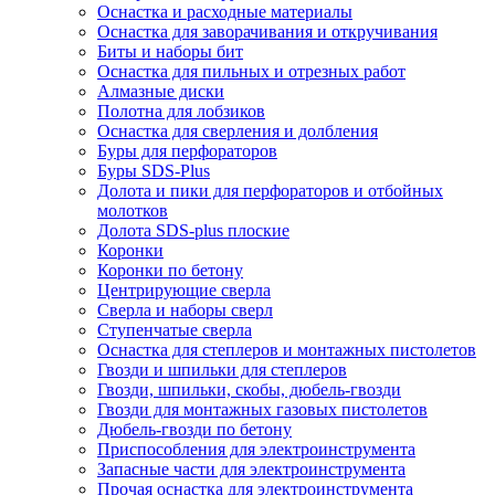
Оснастка и расходные материалы
Оснастка для заворачивания и откручивания
Биты и наборы бит
Оснастка для пильных и отрезных работ
Алмазные диски
Полотна для лобзиков
Оснастка для сверления и долбления
Буры для перфораторов
Буры SDS-Plus
Долота и пики для перфораторов и отбойных
молотков
Долота SDS-plus плоские
Коронки
Коронки по бетону
Центрирующие сверла
Сверла и наборы сверл
Ступенчатые сверла
Оснастка для степлеров и монтажных пистолетов
Гвозди и шпильки для степлеров
Гвозди, шпильки, скобы, дюбель-гвозди
Гвозди для монтажных газовых пистолетов
Дюбель-гвозди по бетону
Приспособления для электроинструмента
Запасные части для электроинструмента
Прочая оснастка для электроинструмента