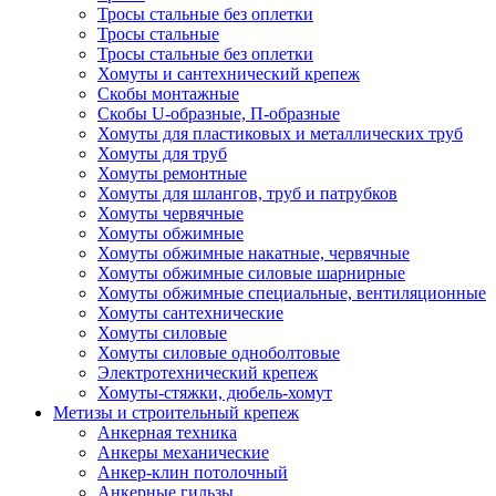
Тросы стальные без оплетки
Тросы стальные
Тросы стальные без оплетки
Хомуты и сантехнический крепеж
Скобы монтажные
Скобы U-образные, П-образные
Хомуты для пластиковых и металлических труб
Хомуты для труб
Хомуты ремонтные
Хомуты для шлангов, труб и патрубков
Хомуты червячные
Хомуты обжимные
Хомуты обжимные накатные, червячные
Хомуты обжимные силовые шарнирные
Хомуты обжимные специальные, вентиляционные
Хомуты сантехнические
Хомуты силовые
Хомуты силовые одноболтовые
Электротехнический крепеж
Хомуты-стяжки, дюбель-хомут
Метизы и строительный крепеж
Анкерная техника
Анкеры механические
Анкер-клин потолочный
Анкерные гильзы