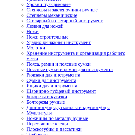
Уровни пузырьковые
Степлеры и заклепочники ручные
Степлеры механические
Столярный и слесарный инструмент
Лезвия для ножей
Ножи
Ножи строительные
Ударно-рычажный инструмент
Молотки
Хранение инструмента и организация рабочего
места
Пояса, ремни и поясные сумки
Поясные сумки и ремни для инструмента
Рюкзаки для инструмента
Сумки для инструмента
Ящики для инструмента
Шарнирно-губцевый инструмент
Бокорезы и кусачки
Болторезы ручные
Длинногубцы, утконосы и круглогубцы
Мультитулы
Ножницы по металлу ручные
Переставные клещи
Плоскогубцы и пассатижи
Труборезы