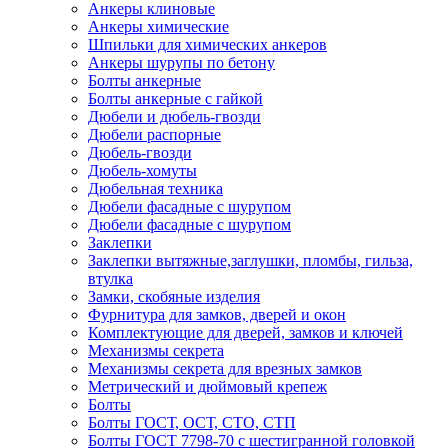
Анкеры клиновые
Анкеры химические
Шпильки для химических анкеров
Анкеры шурупы по бетону
Болты анкерные
Болты анкерные с гайкой
Дюбели и дюбель-гвозди
Дюбели распорные
Дюбель-гвозди
Дюбель-хомуты
Дюбельная техника
Дюбели фасадные с шурупом
Дюбели фасадные с шурупом
Заклепки
Заклепки вытяжные,заглушки, пломбы, гильза,
втулка
Замки, скобяные изделия
Фурнитура для замков, дверей и окон
Комплектующие для дверей, замков и ключей
Механизмы секрета
Механизмы секрета для врезных замков
Метрический и дюймовый крепеж
Болты
Болты ГОСТ, ОСТ, СТО, СТП
Болты ГОСТ 7798-70 с шестигранной головкой