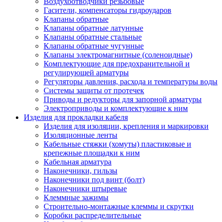
Воздухоотводчики резьбовые
Гасители, компенсаторы гидроударов
Клапаны обратные
Клапаны обратные латунные
Клапаны обратные стальные
Клапаны обратные чугунные
Клапаны электромагнитные (соленоидные)
Комплектующие для предохранительной и
регулирующей арматуры
Регуляторы давления, расхода и температуры воды
Системы защиты от протечек
Приводы и редукторы для запорной арматуры
Электроприводы и комплектующие к ним
Изделия для прокладки кабеля
Изделия для изоляции, крепления и маркировки
Изоляционные ленты
Кабельные стяжки (хомуты) пластиковые и
крепежные площадки к ним
Кабельная арматура
Наконечники, гильзы
Наконечники под винт (болт)
Наконечники штыревые
Клеммные зажимы
Строительно-монтажные клеммы и скрутки
Коробки распределительные