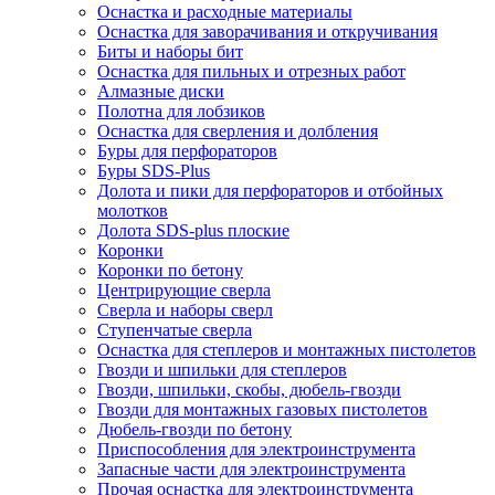
Оснастка и расходные материалы
Оснастка для заворачивания и откручивания
Биты и наборы бит
Оснастка для пильных и отрезных работ
Алмазные диски
Полотна для лобзиков
Оснастка для сверления и долбления
Буры для перфораторов
Буры SDS-Plus
Долота и пики для перфораторов и отбойных
молотков
Долота SDS-plus плоские
Коронки
Коронки по бетону
Центрирующие сверла
Сверла и наборы сверл
Ступенчатые сверла
Оснастка для степлеров и монтажных пистолетов
Гвозди и шпильки для степлеров
Гвозди, шпильки, скобы, дюбель-гвозди
Гвозди для монтажных газовых пистолетов
Дюбель-гвозди по бетону
Приспособления для электроинструмента
Запасные части для электроинструмента
Прочая оснастка для электроинструмента