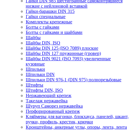
Гайки DIN 985 шестигранные самоконтрящиеся
низкие с нейлоновой вставкой
Гайки-барашки DIN 315
Гайки специальные
Комплекты крепежные
Болты с гайками
Болты с гайками и шайбами
Шайбы
Шайбы DIN, ISO
Шайбы DIN 125 (ISO 7089) плоские
Шайбы DIN 127 пружинные (гровер)
Шайбы DIN 9021 (ISO 7093) увеличенные
кузовные
Шпильки
Шпильки DIN
Шпильки DIN 976-1 (DIN 975) полнорезьбовые
Штифты
Штифты DIN, ISO
Нержавеющий крепеж
Такелаж нержавейка
Шуруп Саморез нержавейка
Перфорированный крепеж
Кляймеры для вагонки, блокхауса, панелей, шкант,
ручки, профиль, крестик, крючки
Кронштейны, анкерные углы, опоры, лента, лента