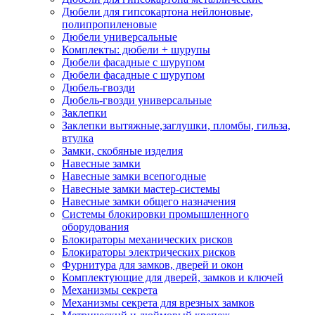
Дюбели для гипсокартона нейлоновые,
полипропиленовые
Дюбели универсальные
Комплекты: дюбели + шурупы
Дюбели фасадные с шурупом
Дюбели фасадные с шурупом
Дюбель-гвозди
Дюбель-гвозди универсальные
Заклепки
Заклепки вытяжные,заглушки, пломбы, гильза,
втулка
Замки, скобяные изделия
Навесные замки
Навесные замки всепогодные
Навесные замки мастер-системы
Навесные замки общего назначения
Системы блокировки промышленного
оборудования
Блокираторы механических рисков
Блокираторы электрических рисков
Фурнитура для замков, дверей и окон
Комплектующие для дверей, замков и ключей
Механизмы секрета
Механизмы секрета для врезных замков