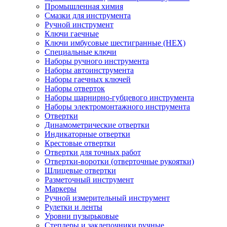
Промышленная химия
Смазки для инструмента
Ручной инструмент
Ключи гаечные
Ключи имбусовые шестигранные (HEX)
Специальные ключи
Наборы ручного инструмента
Наборы автоинструмента
Наборы гаечных ключей
Наборы отверток
Наборы шарнирно-губцевого инструмента
Наборы электромонтажного инструмента
Отвертки
Динамометрические отвертки
Индикаторные отвертки
Крестовые отвертки
Отвертки для точных работ
Отвертки-воротки (отверточные рукоятки)
Шлицевые отвертки
Разметочный инструмент
Маркеры
Ручной измерительный инструмент
Рулетки и ленты
Уровни пузырьковые
Степлеры и заклепочники ручные