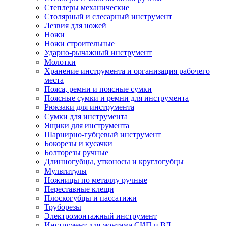
Степлеры механические
Столярный и слесарный инструмент
Лезвия для ножей
Ножи
Ножи строительные
Ударно-рычажный инструмент
Молотки
Хранение инструмента и организация рабочего
места
Пояса, ремни и поясные сумки
Поясные сумки и ремни для инструмента
Рюкзаки для инструмента
Сумки для инструмента
Ящики для инструмента
Шарнирно-губцевый инструмент
Бокорезы и кусачки
Болторезы ручные
Длинногубцы, утконосы и круглогубцы
Мультитулы
Ножницы по металлу ручные
Переставные клещи
Плоскогубцы и пассатижи
Труборезы
Электромонтажный инструмент
Инструмент для монтажа СИП и ВЛ