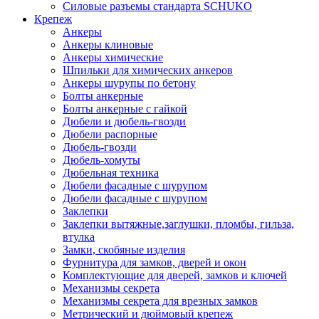
Силовые разъемы стандарта SCHUKO
Крепеж
Анкеры
Анкеры клиновые
Анкеры химические
Шпильки для химических анкеров
Анкеры шурупы по бетону
Болты анкерные
Болты анкерные с гайкой
Дюбели и дюбель-гвозди
Дюбели распорные
Дюбель-гвозди
Дюбель-хомуты
Дюбельная техника
Дюбели фасадные с шурупом
Дюбели фасадные с шурупом
Заклепки
Заклепки вытяжные,заглушки, пломбы, гильза,
втулка
Замки, скобяные изделия
Фурнитура для замков, дверей и окон
Комплектующие для дверей, замков и ключей
Механизмы секрета
Механизмы секрета для врезных замков
Метрический и дюймовый крепеж