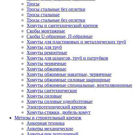
Тросы
Тросы стальные без оплетки
Тросы стальные
Тросы стальные без оплетки
Хомуты и сантехнический крепеж
Скобы монтажные
Скобы U-образные, П-образные
Хомуты для пластиковых и металлических труб
Хомуты для труб
Хомуты ремонтные
Хомуты для шлангов, труб и патрубков
Хомуты червячные
Хомуты обжимные
Хомуты обжимные накатные, червячные
Хомуты обжимные силовые шарнирные
Хомуты обжимные специальные, вентиляционные
Хомуты сантехнические
Хомуты силовые
Хомуты силовые одноболтовые
Электротехнический крепеж
Хомуты-стяжки, дюбель-хомут
Метизы и строительный крепеж
Анкерная техника
Анкеры механические
Анкер-клин потолочный