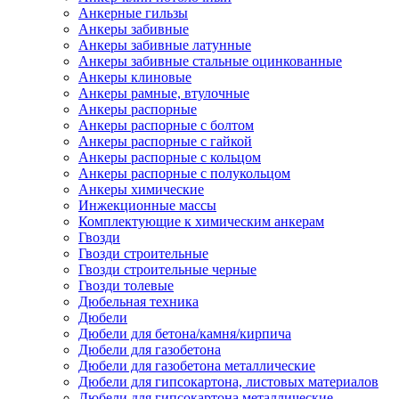
Анкерные гильзы
Анкеры забивные
Анкеры забивные латунные
Анкеры забивные стальные оцинкованные
Анкеры клиновые
Анкеры рамные, втулочные
Анкеры распорные
Анкеры распорные с болтом
Анкеры распорные с гайкой
Анкеры распорные с кольцом
Анкеры распорные с полукольцом
Анкеры химические
Инжекционные массы
Комплектующие к химическим анкерам
Гвозди
Гвозди строительные
Гвозди строительные черные
Гвозди толевые
Дюбельная техника
Дюбели
Дюбели для бетона/камня/кирпича
Дюбели для газобетона
Дюбели для газобетона металлические
Дюбели для гипсокартона, листовых материалов
Дюбели для гипсокартона металлические