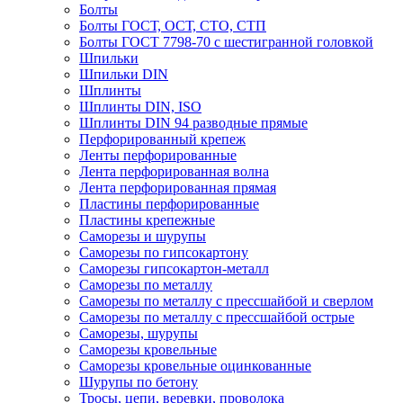
Болты
Болты ГОСТ, ОСТ, СТО, СТП
Болты ГОСТ 7798-70 с шестигранной головкой
Шпильки
Шпильки DIN
Шплинты
Шплинты DIN, ISO
Шплинты DIN 94 разводные прямые
Перфорированный крепеж
Ленты перфорированные
Лента перфорированная волна
Лента перфорированная прямая
Пластины перфорированные
Пластины крепежные
Саморезы и шурупы
Саморезы по гипсокартону
Саморезы гипсокартон-металл
Саморезы по металлу
Саморезы по металлу с прессшайбой и сверлом
Саморезы по металлу с прессшайбой острые
Саморезы, шурупы
Саморезы кровельные
Саморезы кровельные оцинкованные
Шурупы по бетону
Тросы, цепи, веревки, проволока