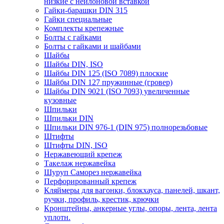
низкие с нейлоновой вставкой
Гайки-барашки DIN 315
Гайки специальные
Комплекты крепежные
Болты с гайками
Болты с гайками и шайбами
Шайбы
Шайбы DIN, ISO
Шайбы DIN 125 (ISO 7089) плоские
Шайбы DIN 127 пружинные (гровер)
Шайбы DIN 9021 (ISO 7093) увеличенные
кузовные
Шпильки
Шпильки DIN
Шпильки DIN 976-1 (DIN 975) полнорезьбовые
Штифты
Штифты DIN, ISO
Нержавеющий крепеж
Такелаж нержавейка
Шуруп Саморез нержавейка
Перфорированный крепеж
Кляймеры для вагонки, блокхауса, панелей, шкант,
ручки, профиль, крестик, крючки
Кронштейны, анкерные углы, опоры, лента, лента
уплотн.