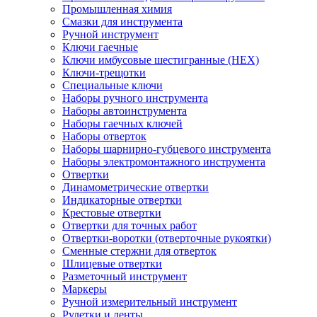
Промышленная химия
Смазки для инструмента
Ручной инструмент
Ключи гаечные
Ключи имбусовые шестигранные (HEX)
Ключи-трещотки
Специальные ключи
Наборы ручного инструмента
Наборы автоинструмента
Наборы гаечных ключей
Наборы отверток
Наборы шарнирно-губцевого инструмента
Наборы электромонтажного инструмента
Отвертки
Динамометрические отвертки
Индикаторные отвертки
Крестовые отвертки
Отвертки для точных работ
Отвертки-воротки (отверточные рукоятки)
Сменные стержни для отверток
Шлицевые отвертки
Разметочный инструмент
Маркеры
Ручной измерительный инструмент
Рулетки и ленты