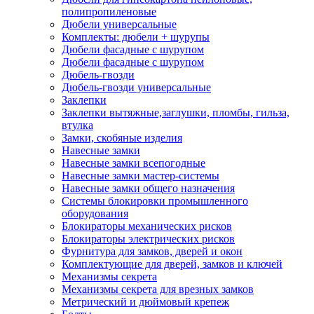
полипропиленовые
Дюбели универсальные
Комплекты: дюбели + шурупы
Дюбели фасадные с шурупом
Дюбели фасадные с шурупом
Дюбель-гвозди
Дюбель-гвозди универсальные
Заклепки
Заклепки вытяжные,заглушки, пломбы, гильза,
втулка
Замки, скобяные изделия
Навесные замки
Навесные замки всепогодные
Навесные замки мастер-системы
Навесные замки общего назначения
Системы блокировки промышленного
оборудования
Блокираторы механических рисков
Блокираторы электрических рисков
Фурнитура для замков, дверей и окон
Комплектующие для дверей, замков и ключей
Механизмы секрета
Механизмы секрета для врезных замков
Метрический и дюймовый крепеж