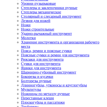
Уровни пузырьковые
Степлеры и заклепочники ручные
Степлеры механические
Столярный и слесарный инструмент
Лезвия для ножей
Ножи
Ножи строительные
Ударно-рычажный инструмент
Молотки
Хранение инструмента и организация рабочего
места
Пояса, ремни и поясные сумки
Поясные сумки и ремни для инструмента
Рюкзаки для инструмента
Сумки для инструмента
Ящики для инструмента
Шарнирно-губцевый инструмент
Бокорезы и кусачки
Болторезы ручные
Длинногубцы, утконосы и круглогубцы
Мультитулы
Ножницы по металлу ручные
Переставные клещи
Плоскогубцы и пассатижи
Труборезы