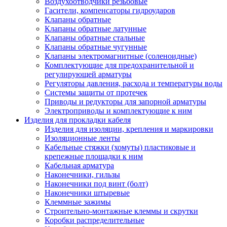
Воздухоотводчики резьбовые
Гасители, компенсаторы гидроударов
Клапаны обратные
Клапаны обратные латунные
Клапаны обратные стальные
Клапаны обратные чугунные
Клапаны электромагнитные (соленоидные)
Комплектующие для предохранительной и
регулирующей арматуры
Регуляторы давления, расхода и температуры воды
Системы защиты от протечек
Приводы и редукторы для запорной арматуры
Электроприводы и комплектующие к ним
Изделия для прокладки кабеля
Изделия для изоляции, крепления и маркировки
Изоляционные ленты
Кабельные стяжки (хомуты) пластиковые и
крепежные площадки к ним
Кабельная арматура
Наконечники, гильзы
Наконечники под винт (болт)
Наконечники штыревые
Клеммные зажимы
Строительно-монтажные клеммы и скрутки
Коробки распределительные