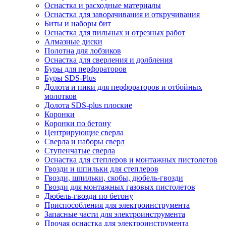
Оснастка и расходные материалы
Оснастка для заворачивания и откручивания
Биты и наборы бит
Оснастка для пильных и отрезных работ
Алмазные диски
Полотна для лобзиков
Оснастка для сверления и долбления
Буры для перфораторов
Буры SDS-Plus
Долота и пики для перфораторов и отбойных
молотков
Долота SDS-plus плоские
Коронки
Коронки по бетону
Центрирующие сверла
Сверла и наборы сверл
Ступенчатые сверла
Оснастка для степлеров и монтажных пистолетов
Гвозди и шпильки для степлеров
Гвозди, шпильки, скобы, дюбель-гвозди
Гвозди для монтажных газовых пистолетов
Дюбель-гвозди по бетону
Приспособления для электроинструмента
Запасные части для электроинструмента
Прочая оснастка для электроинструмента