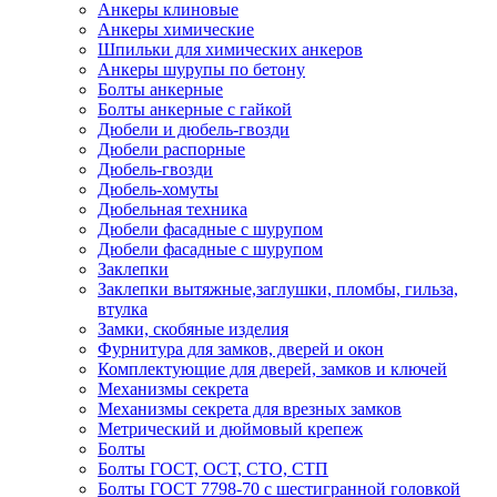
Анкеры клиновые
Анкеры химические
Шпильки для химических анкеров
Анкеры шурупы по бетону
Болты анкерные
Болты анкерные с гайкой
Дюбели и дюбель-гвозди
Дюбели распорные
Дюбель-гвозди
Дюбель-хомуты
Дюбельная техника
Дюбели фасадные с шурупом
Дюбели фасадные с шурупом
Заклепки
Заклепки вытяжные,заглушки, пломбы, гильза,
втулка
Замки, скобяные изделия
Фурнитура для замков, дверей и окон
Комплектующие для дверей, замков и ключей
Механизмы секрета
Механизмы секрета для врезных замков
Метрический и дюймовый крепеж
Болты
Болты ГОСТ, ОСТ, СТО, СТП
Болты ГОСТ 7798-70 с шестигранной головкой