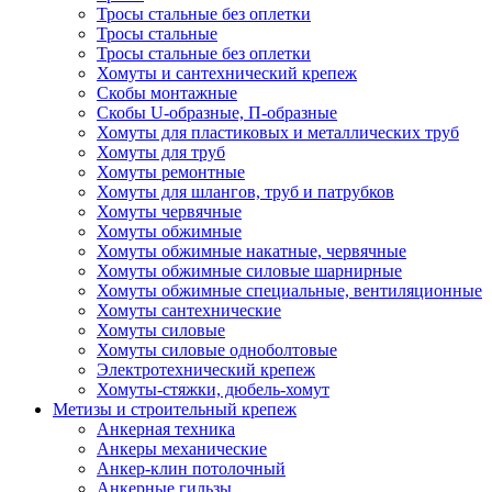
Тросы стальные без оплетки
Тросы стальные
Тросы стальные без оплетки
Хомуты и сантехнический крепеж
Скобы монтажные
Скобы U-образные, П-образные
Хомуты для пластиковых и металлических труб
Хомуты для труб
Хомуты ремонтные
Хомуты для шлангов, труб и патрубков
Хомуты червячные
Хомуты обжимные
Хомуты обжимные накатные, червячные
Хомуты обжимные силовые шарнирные
Хомуты обжимные специальные, вентиляционные
Хомуты сантехнические
Хомуты силовые
Хомуты силовые одноболтовые
Электротехнический крепеж
Хомуты-стяжки, дюбель-хомут
Метизы и строительный крепеж
Анкерная техника
Анкеры механические
Анкер-клин потолочный
Анкерные гильзы