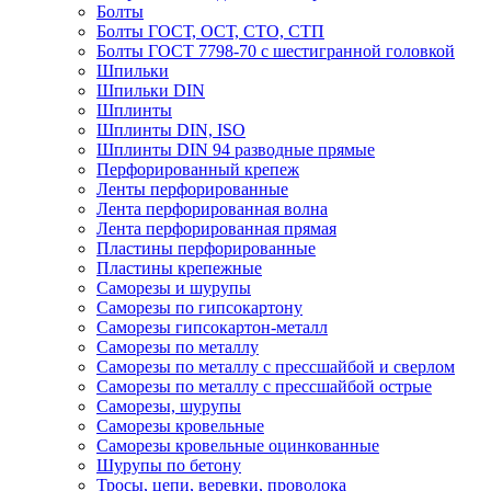
Болты
Болты ГОСТ, ОСТ, СТО, СТП
Болты ГОСТ 7798-70 с шестигранной головкой
Шпильки
Шпильки DIN
Шплинты
Шплинты DIN, ISO
Шплинты DIN 94 разводные прямые
Перфорированный крепеж
Ленты перфорированные
Лента перфорированная волна
Лента перфорированная прямая
Пластины перфорированные
Пластины крепежные
Саморезы и шурупы
Саморезы по гипсокартону
Саморезы гипсокартон-металл
Саморезы по металлу
Саморезы по металлу с прессшайбой и сверлом
Саморезы по металлу с прессшайбой острые
Саморезы, шурупы
Саморезы кровельные
Саморезы кровельные оцинкованные
Шурупы по бетону
Тросы, цепи, веревки, проволока