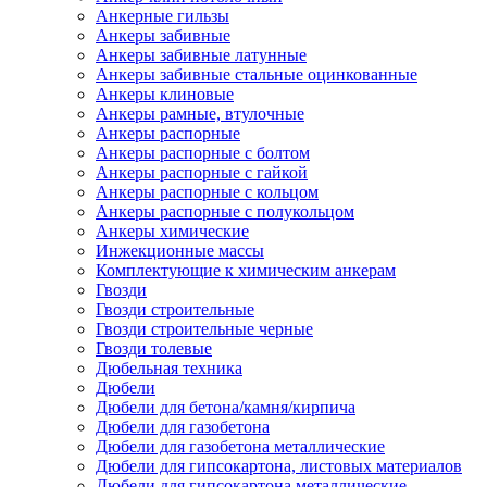
Анкерные гильзы
Анкеры забивные
Анкеры забивные латунные
Анкеры забивные стальные оцинкованные
Анкеры клиновые
Анкеры рамные, втулочные
Анкеры распорные
Анкеры распорные с болтом
Анкеры распорные с гайкой
Анкеры распорные с кольцом
Анкеры распорные с полукольцом
Анкеры химические
Инжекционные массы
Комплектующие к химическим анкерам
Гвозди
Гвозди строительные
Гвозди строительные черные
Гвозди толевые
Дюбельная техника
Дюбели
Дюбели для бетона/камня/кирпича
Дюбели для газобетона
Дюбели для газобетона металлические
Дюбели для гипсокартона, листовых материалов
Дюбели для гипсокартона металлические