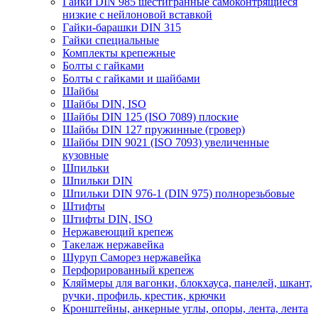
Гайки DIN 985 шестигранные самоконтрящиеся
низкие с нейлоновой вставкой
Гайки-барашки DIN 315
Гайки специальные
Комплекты крепежные
Болты с гайками
Болты с гайками и шайбами
Шайбы
Шайбы DIN, ISO
Шайбы DIN 125 (ISO 7089) плоские
Шайбы DIN 127 пружинные (гровер)
Шайбы DIN 9021 (ISO 7093) увеличенные
кузовные
Шпильки
Шпильки DIN
Шпильки DIN 976-1 (DIN 975) полнорезьбовые
Штифты
Штифты DIN, ISO
Нержавеющий крепеж
Такелаж нержавейка
Шуруп Саморез нержавейка
Перфорированный крепеж
Кляймеры для вагонки, блокхауса, панелей, шкант,
ручки, профиль, крестик, крючки
Кронштейны, анкерные углы, опоры, лента, лента