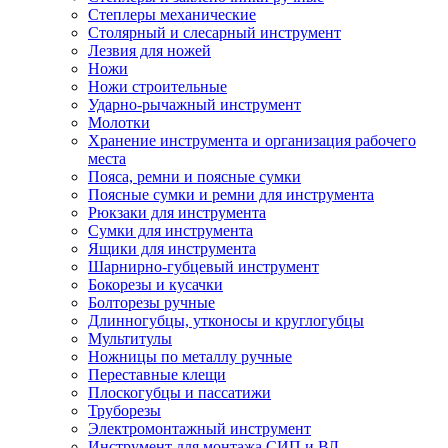
Степлеры механические
Столярный и слесарный инструмент
Лезвия для ножей
Ножи
Ножи строительные
Ударно-рычажный инструмент
Молотки
Хранение инструмента и организация рабочего
места
Пояса, ремни и поясные сумки
Поясные сумки и ремни для инструмента
Рюкзаки для инструмента
Сумки для инструмента
Ящики для инструмента
Шарнирно-губцевый инструмент
Бокорезы и кусачки
Болторезы ручные
Длинногубцы, утконосы и круглогубцы
Мультитулы
Ножницы по металлу ручные
Переставные клещи
Плоскогубцы и пассатижи
Труборезы
Электромонтажный инструмент
Инструмент для монтажа СИП и ВЛ