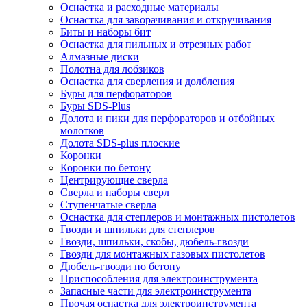
Оснастка и расходные материалы
Оснастка для заворачивания и откручивания
Биты и наборы бит
Оснастка для пильных и отрезных работ
Алмазные диски
Полотна для лобзиков
Оснастка для сверления и долбления
Буры для перфораторов
Буры SDS-Plus
Долота и пики для перфораторов и отбойных
молотков
Долота SDS-plus плоские
Коронки
Коронки по бетону
Центрирующие сверла
Сверла и наборы сверл
Ступенчатые сверла
Оснастка для степлеров и монтажных пистолетов
Гвозди и шпильки для степлеров
Гвозди, шпильки, скобы, дюбель-гвозди
Гвозди для монтажных газовых пистолетов
Дюбель-гвозди по бетону
Приспособления для электроинструмента
Запасные части для электроинструмента
Прочая оснастка для электроинструмента