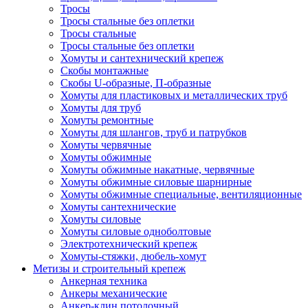
Тросы
Тросы стальные без оплетки
Тросы стальные
Тросы стальные без оплетки
Хомуты и сантехнический крепеж
Скобы монтажные
Скобы U-образные, П-образные
Хомуты для пластиковых и металлических труб
Хомуты для труб
Хомуты ремонтные
Хомуты для шлангов, труб и патрубков
Хомуты червячные
Хомуты обжимные
Хомуты обжимные накатные, червячные
Хомуты обжимные силовые шарнирные
Хомуты обжимные специальные, вентиляционные
Хомуты сантехнические
Хомуты силовые
Хомуты силовые одноболтовые
Электротехнический крепеж
Хомуты-стяжки, дюбель-хомут
Метизы и строительный крепеж
Анкерная техника
Анкеры механические
Анкер-клин потолочный