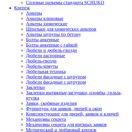
Силовые разъемы стандарта SCHUKO
Крепеж
Анкеры
Анкеры клиновые
Анкеры химические
Шпильки для химических анкеров
Анкеры шурупы по бетону
Болты анкерные
Болты анкерные с гайкой
Дюбели и дюбель-гвозди
Дюбели распорные
Дюбель-гвозди
Дюбель-хомуты
Дюбельная техника
Дюбели фасадные с шурупом
Дюбели фасадные с шурупом
Заклепки
Заклепки вытяжные,заглушки, пломбы, гильза,
втулка
Замки, скобяные изделия
Фурнитура для замков, дверей и окон
Комплектующие для дверей, замков и ключей
Механизмы секрета
Механизмы секрета для врезных замков
Метрический и дюймовый крепеж