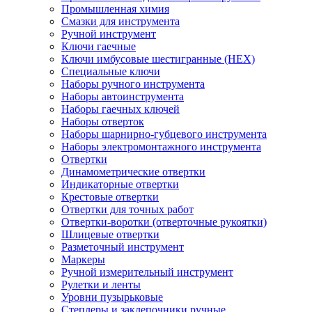
Промышленная химия
Смазки для инструмента
Ручной инструмент
Ключи гаечные
Ключи имбусовые шестигранные (HEX)
Специальные ключи
Наборы ручного инструмента
Наборы автоинструмента
Наборы гаечных ключей
Наборы отверток
Наборы шарнирно-губцевого инструмента
Наборы электромонтажного инструмента
Отвертки
Динамометрические отвертки
Индикаторные отвертки
Крестовые отвертки
Отвертки для точных работ
Отвертки-воротки (отверточные рукоятки)
Шлицевые отвертки
Разметочный инструмент
Маркеры
Ручной измерительный инструмент
Рулетки и ленты
Уровни пузырьковые
Степлеры и заклепочники ручные