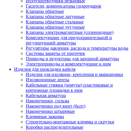
Воздухоотводчики резьбовые
Гасители, компенсаторы гидроударов
Клапаны обратные
Клапаны обратные латунные
Клапаны обратные стальные
Клапаны обратные чугунные
Клапаны электромагнитные (соленоидные)
Комплектующие для предохранительной и
регулирующей арматуры
Регуляторы давления, расхода и температуры воды
Системы защиты от протечек
Приводы и редукторы для запорной арматуры
Электроприводы и комплектующие к ним
Изделия для прокладки кабеля
Изделия для изоляции, крепления и маркировки
Изоляционные ленты
Кабельные стяжки (хомуты) пластиковые и
крепежные площадки к ним
Кабельная арматура
Наконечники, гильзы
Наконечники под винт (болт)
Наконечники штыревые
Клеммные зажимы
Строительно-монтажные клеммы и скрутки
Коробки распределительные