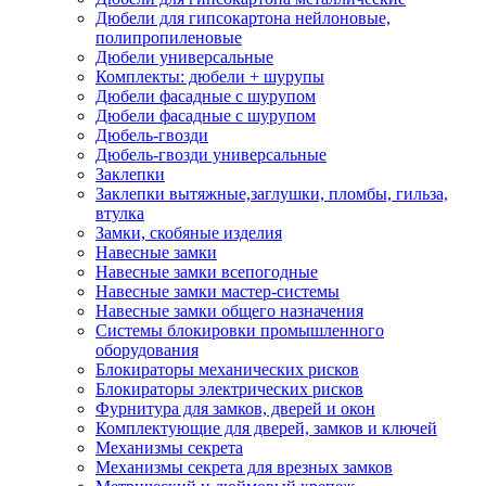
Дюбели для гипсокартона нейлоновые,
полипропиленовые
Дюбели универсальные
Комплекты: дюбели + шурупы
Дюбели фасадные с шурупом
Дюбели фасадные с шурупом
Дюбель-гвозди
Дюбель-гвозди универсальные
Заклепки
Заклепки вытяжные,заглушки, пломбы, гильза,
втулка
Замки, скобяные изделия
Навесные замки
Навесные замки всепогодные
Навесные замки мастер-системы
Навесные замки общего назначения
Системы блокировки промышленного
оборудования
Блокираторы механических рисков
Блокираторы электрических рисков
Фурнитура для замков, дверей и окон
Комплектующие для дверей, замков и ключей
Механизмы секрета
Механизмы секрета для врезных замков