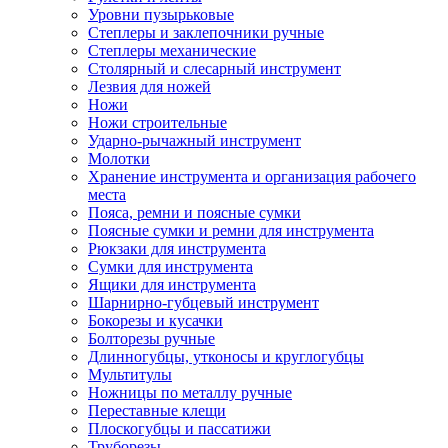
Уровни пузырьковые
Степлеры и заклепочники ручные
Степлеры механические
Столярный и слесарный инструмент
Лезвия для ножей
Ножи
Ножи строительные
Ударно-рычажный инструмент
Молотки
Хранение инструмента и организация рабочего
места
Пояса, ремни и поясные сумки
Поясные сумки и ремни для инструмента
Рюкзаки для инструмента
Сумки для инструмента
Ящики для инструмента
Шарнирно-губцевый инструмент
Бокорезы и кусачки
Болторезы ручные
Длинногубцы, утконосы и круглогубцы
Мультитулы
Ножницы по металлу ручные
Переставные клещи
Плоскогубцы и пассатижи
Труборезы