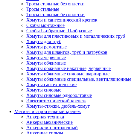
Тросы стальные без оплетки
Тросы стальные
Тросы стальные без оплетки
Хомуты и сантехнический крепеж
Скобы монтажные
Скобы U-образные, П-образные
Хомуты для пластиковых и металлических труб
Хомуты для труб
Хомуты ремонтные
Хомуты для шлангов, труб и патрубков
Хомуты червячные
Хомуты обжимные
Хомуты обжимные накатные, червячные
Хомуты обжимные силовые шарнирные
Хомуты обжимные специальные, вентиляционные
Хомуты сантехнические
Хомуты силовые
Хомуты силовые одноболтовые
Электротехнический крепеж
Хомуты-стяжки, дюбель-хомут
Метизы и строительный крепеж
Анкерная техника
Анкеры механические
Анкер-клин потолочный
Анкерные гильзы