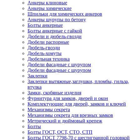
Анкеры клиновые
Анкеры химические
Шпильки для химических анкеров
Анкеры шурупы по бетону
Болты анкерные
Болты анкерные с гайкой
Дюбели и дюбель-гвозди
Дюбели распорные
Дюбель-гвозди
Дюбель-хомуты
Дюбельная техника
Дюбели фасадные с шурупом
Дюбели фасадные с шурупом
Заклепки
Заклепки вытяжные,заглушки, пломбы, гильза,
втулка
Замки, скобяные изделия
Фурнитура для замков, дверей и окон
Комплектующие для дверей, замков и ключей
Механизмы секрета
Механизмы секрета для врезных замков
Метрический и дюймовый крепеж
Болты
Болты ГОСТ, ОСТ, СТО, СТП
Болты ГОСТ 7798-70 с шестигранной головкой