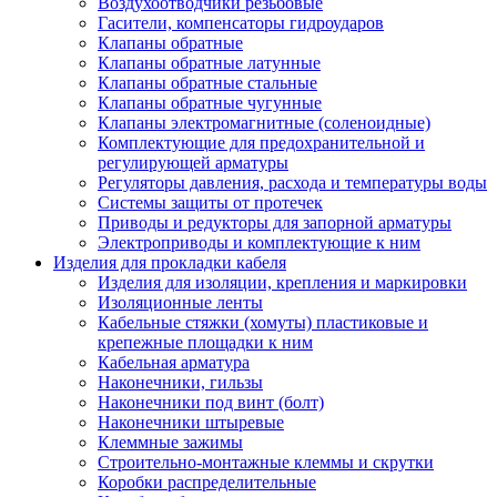
Воздухоотводчики резьбовые
Гасители, компенсаторы гидроударов
Клапаны обратные
Клапаны обратные латунные
Клапаны обратные стальные
Клапаны обратные чугунные
Клапаны электромагнитные (соленоидные)
Комплектующие для предохранительной и
регулирующей арматуры
Регуляторы давления, расхода и температуры воды
Системы защиты от протечек
Приводы и редукторы для запорной арматуры
Электроприводы и комплектующие к ним
Изделия для прокладки кабеля
Изделия для изоляции, крепления и маркировки
Изоляционные ленты
Кабельные стяжки (хомуты) пластиковые и
крепежные площадки к ним
Кабельная арматура
Наконечники, гильзы
Наконечники под винт (болт)
Наконечники штыревые
Клеммные зажимы
Строительно-монтажные клеммы и скрутки
Коробки распределительные