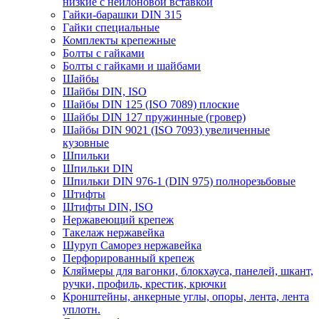
низкие с нейлоновой вставкой
Гайки-барашки DIN 315
Гайки специальные
Комплекты крепежные
Болты с гайками
Болты с гайками и шайбами
Шайбы
Шайбы DIN, ISO
Шайбы DIN 125 (ISO 7089) плоские
Шайбы DIN 127 пружинные (гровер)
Шайбы DIN 9021 (ISO 7093) увеличенные
кузовные
Шпильки
Шпильки DIN
Шпильки DIN 976-1 (DIN 975) полнорезьбовые
Штифты
Штифты DIN, ISO
Нержавеющий крепеж
Такелаж нержавейка
Шуруп Саморез нержавейка
Перфорированный крепеж
Кляймеры для вагонки, блокхауса, панелей, шкант,
ручки, профиль, крестик, крючки
Кронштейны, анкерные углы, опоры, лента, лента
уплотн.