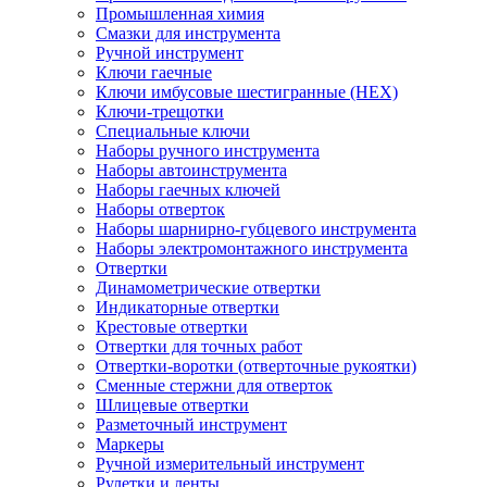
Промышленная химия
Смазки для инструмента
Ручной инструмент
Ключи гаечные
Ключи имбусовые шестигранные (HEX)
Ключи-трещотки
Специальные ключи
Наборы ручного инструмента
Наборы автоинструмента
Наборы гаечных ключей
Наборы отверток
Наборы шарнирно-губцевого инструмента
Наборы электромонтажного инструмента
Отвертки
Динамометрические отвертки
Индикаторные отвертки
Крестовые отвертки
Отвертки для точных работ
Отвертки-воротки (отверточные рукоятки)
Сменные стержни для отверток
Шлицевые отвертки
Разметочный инструмент
Маркеры
Ручной измерительный инструмент
Рулетки и ленты