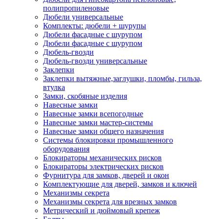
полипропиленовые
Дюбели универсальные
Комплекты: дюбели + шурупы
Дюбели фасадные с шурупом
Дюбели фасадные с шурупом
Дюбель-гвозди
Дюбель-гвозди универсальные
Заклепки
Заклепки вытяжные,заглушки, пломбы, гильза,
втулка
Замки, скобяные изделия
Навесные замки
Навесные замки всепогодные
Навесные замки мастер-системы
Навесные замки общего назначения
Системы блокировки промышленного
оборудования
Блокираторы механических рисков
Блокираторы электрических рисков
Фурнитура для замков, дверей и окон
Комплектующие для дверей, замков и ключей
Механизмы секрета
Механизмы секрета для врезных замков
Метрический и дюймовый крепеж