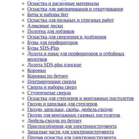
Оснастка и расходные материалы
Оснастка для заворачивания и откручивания
Биты и наборы бит
Оснастка для пильных и отрезных работ
Алмазные диски
Полотна для лобзиков
Оснастка для сверления и долбления
Буры для перфораторов
Буры SDS-Plus
Долота и пики для перфораторов и отбойных
молотков
Долота SDS-plus плоские
Коронки
Коронки по бетону
Центрирующие сверла
Сверла и наборы сверл
Ступенчатые сверла
Оснастка для степлеров и монтажных пистолетов
Гвозди и шпильки для степлеров
Гвозди, шпильки, скобы, дюбель-гвозди
Гвозди для монтажных газовых пистолетов
Дюбель-гвозди по бетону
Приспособления для электроинструмента
Запасные части для электроинструмента
Прочая оснастка для электроинструмента