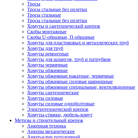
Тросы
Тросы стальные без оплетки
Тросы стальные
Тросы стальные без оплетки
Хомуты и сантехнический крепеж
Скобы монтажные
Скобы U-образные, П-образные
Хомуты для пластиковых и металлических труб
Хомуты для труб
Хомуты ремонтные
Хомуты для шлангов, труб и патрубков
Хомуты червячные
Хомуты обжимные
Хомуты обжимные накатные, червячные
Хомуты обжимные силовые шарнирные
Хомуты обжимные специальные, вентиляционные
Хомуты сантехнические
Хомуты силовые
Хомуты силовые одноболтовые
Электротехнический крепеж
Хомуты-стяжки, дюбель-хомут
Метизы и строительный крепеж
Анкерная техника
Анкеры механические
Анкер-клин потолочный