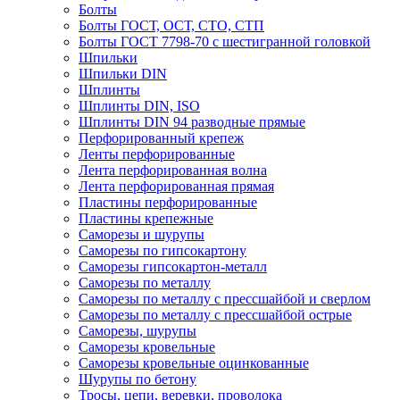
Болты
Болты ГОСТ, ОСТ, СТО, СТП
Болты ГОСТ 7798-70 с шестигранной головкой
Шпильки
Шпильки DIN
Шплинты
Шплинты DIN, ISO
Шплинты DIN 94 разводные прямые
Перфорированный крепеж
Ленты перфорированные
Лента перфорированная волна
Лента перфорированная прямая
Пластины перфорированные
Пластины крепежные
Саморезы и шурупы
Саморезы по гипсокартону
Саморезы гипсокартон-металл
Саморезы по металлу
Саморезы по металлу с прессшайбой и сверлом
Саморезы по металлу с прессшайбой острые
Саморезы, шурупы
Саморезы кровельные
Саморезы кровельные оцинкованные
Шурупы по бетону
Тросы, цепи, веревки, проволока