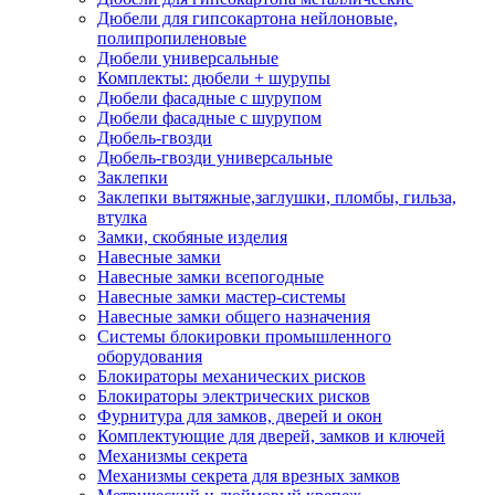
Дюбели для гипсокартона нейлоновые,
полипропиленовые
Дюбели универсальные
Комплекты: дюбели + шурупы
Дюбели фасадные с шурупом
Дюбели фасадные с шурупом
Дюбель-гвозди
Дюбель-гвозди универсальные
Заклепки
Заклепки вытяжные,заглушки, пломбы, гильза,
втулка
Замки, скобяные изделия
Навесные замки
Навесные замки всепогодные
Навесные замки мастер-системы
Навесные замки общего назначения
Системы блокировки промышленного
оборудования
Блокираторы механических рисков
Блокираторы электрических рисков
Фурнитура для замков, дверей и окон
Комплектующие для дверей, замков и ключей
Механизмы секрета
Механизмы секрета для врезных замков