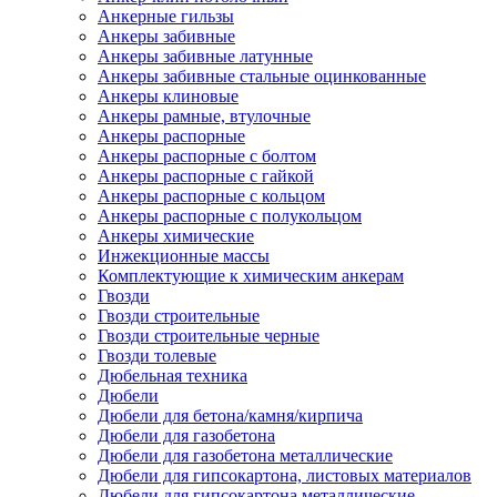
Анкерные гильзы
Анкеры забивные
Анкеры забивные латунные
Анкеры забивные стальные оцинкованные
Анкеры клиновые
Анкеры рамные, втулочные
Анкеры распорные
Анкеры распорные с болтом
Анкеры распорные с гайкой
Анкеры распорные с кольцом
Анкеры распорные с полукольцом
Анкеры химические
Инжекционные массы
Комплектующие к химическим анкерам
Гвозди
Гвозди строительные
Гвозди строительные черные
Гвозди толевые
Дюбельная техника
Дюбели
Дюбели для бетона/камня/кирпича
Дюбели для газобетона
Дюбели для газобетона металлические
Дюбели для гипсокартона, листовых материалов
Дюбели для гипсокартона металлические