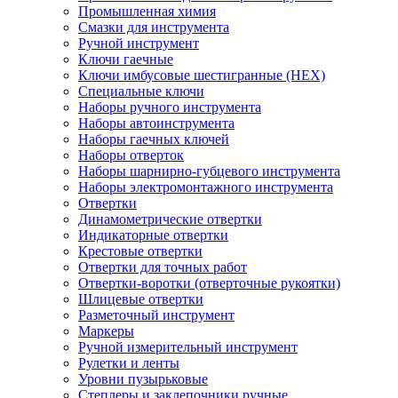
Промышленная химия
Смазки для инструмента
Ручной инструмент
Ключи гаечные
Ключи имбусовые шестигранные (HEX)
Специальные ключи
Наборы ручного инструмента
Наборы автоинструмента
Наборы гаечных ключей
Наборы отверток
Наборы шарнирно-губцевого инструмента
Наборы электромонтажного инструмента
Отвертки
Динамометрические отвертки
Индикаторные отвертки
Крестовые отвертки
Отвертки для точных работ
Отвертки-воротки (отверточные рукоятки)
Шлицевые отвертки
Разметочный инструмент
Маркеры
Ручной измерительный инструмент
Рулетки и ленты
Уровни пузырьковые
Степлеры и заклепочники ручные