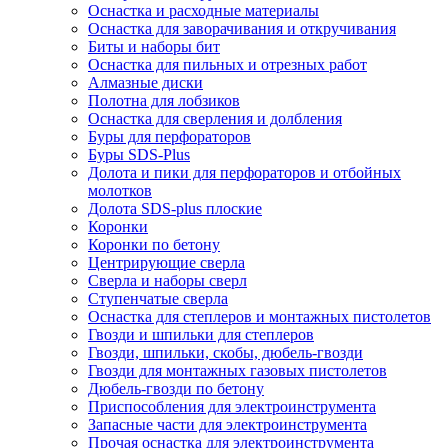
Оснастка и расходные материалы
Оснастка для заворачивания и откручивания
Биты и наборы бит
Оснастка для пильных и отрезных работ
Алмазные диски
Полотна для лобзиков
Оснастка для сверления и долбления
Буры для перфораторов
Буры SDS-Plus
Долота и пики для перфораторов и отбойных
молотков
Долота SDS-plus плоские
Коронки
Коронки по бетону
Центрирующие сверла
Сверла и наборы сверл
Ступенчатые сверла
Оснастка для степлеров и монтажных пистолетов
Гвозди и шпильки для степлеров
Гвозди, шпильки, скобы, дюбель-гвозди
Гвозди для монтажных газовых пистолетов
Дюбель-гвозди по бетону
Приспособления для электроинструмента
Запасные части для электроинструмента
Прочая оснастка для электроинструмента