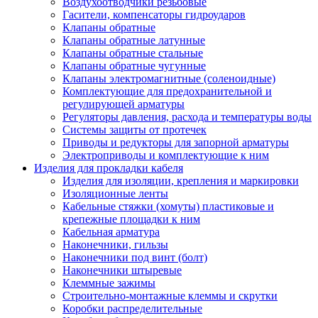
Воздухоотводчики резьбовые
Гасители, компенсаторы гидроударов
Клапаны обратные
Клапаны обратные латунные
Клапаны обратные стальные
Клапаны обратные чугунные
Клапаны электромагнитные (соленоидные)
Комплектующие для предохранительной и
регулирующей арматуры
Регуляторы давления, расхода и температуры воды
Системы защиты от протечек
Приводы и редукторы для запорной арматуры
Электроприводы и комплектующие к ним
Изделия для прокладки кабеля
Изделия для изоляции, крепления и маркировки
Изоляционные ленты
Кабельные стяжки (хомуты) пластиковые и
крепежные площадки к ним
Кабельная арматура
Наконечники, гильзы
Наконечники под винт (болт)
Наконечники штыревые
Клеммные зажимы
Строительно-монтажные клеммы и скрутки
Коробки распределительные