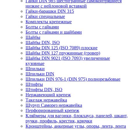
Гайки DIN 985 шестигранные самоконтрящиеся
низкие с нейлоновой вставкой
Гайки-барашки DIN 315
Гайки специальные
Комплекты крепежные
Болты с гайками
Болты с гайками и шайбами
Шайбы
Шайбы DIN, ISO
Шайбы DIN 125 (ISO 7089) плоские
Шайбы DIN 127 пружинные (гровер)
Шайбы DIN 9021 (ISO 7093) увеличенные
кузовные
Шпильки
Шпильки DIN
Шпильки DIN 976-1 (DIN 975) полнорезьбовые
Штифты
Штифты DIN, ISO
Нержавеющий крепеж
Такелаж нержавейка
Шуруп Саморез нержавейка
Перфорированный крепеж
Кляймеры для вагонки, блокхауса, панелей, шкант,
ручки, профиль, крестик, крючки
Кронштейны, анкерные углы, опоры, лента, лента