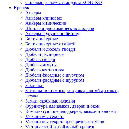
Силовые разъемы стандарта SCHUKO
Крепеж
Анкеры
Анкеры клиновые
Анкеры химические
Шпильки для химических анкеров
Анкеры шурупы по бетону
Болты анкерные
Болты анкерные с гайкой
Дюбели и дюбель-гвозди
Дюбели распорные
Дюбель-гвозди
Дюбель-хомуты
Дюбельная техника
Дюбели фасадные с шурупом
Дюбели фасадные с шурупом
Заклепки
Заклепки вытяжные,заглушки, пломбы, гильза,
втулка
Замки, скобяные изделия
Фурнитура для замков, дверей и окон
Комплектующие для дверей, замков и ключей
Механизмы секрета
Механизмы секрета для врезных замков
Метрический и дюймовый крепеж