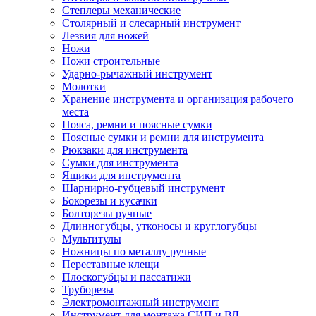
Степлеры механические
Столярный и слесарный инструмент
Лезвия для ножей
Ножи
Ножи строительные
Ударно-рычажный инструмент
Молотки
Хранение инструмента и организация рабочего
места
Пояса, ремни и поясные сумки
Поясные сумки и ремни для инструмента
Рюкзаки для инструмента
Сумки для инструмента
Ящики для инструмента
Шарнирно-губцевый инструмент
Бокорезы и кусачки
Болторезы ручные
Длинногубцы, утконосы и круглогубцы
Мультитулы
Ножницы по металлу ручные
Переставные клещи
Плоскогубцы и пассатижи
Труборезы
Электромонтажный инструмент
Инструмент для монтажа СИП и ВЛ