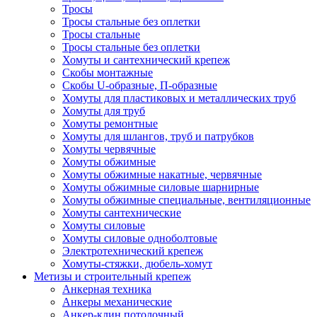
Тросы
Тросы стальные без оплетки
Тросы стальные
Тросы стальные без оплетки
Хомуты и сантехнический крепеж
Скобы монтажные
Скобы U-образные, П-образные
Хомуты для пластиковых и металлических труб
Хомуты для труб
Хомуты ремонтные
Хомуты для шлангов, труб и патрубков
Хомуты червячные
Хомуты обжимные
Хомуты обжимные накатные, червячные
Хомуты обжимные силовые шарнирные
Хомуты обжимные специальные, вентиляционные
Хомуты сантехнические
Хомуты силовые
Хомуты силовые одноболтовые
Электротехнический крепеж
Хомуты-стяжки, дюбель-хомут
Метизы и строительный крепеж
Анкерная техника
Анкеры механические
Анкер-клин потолочный