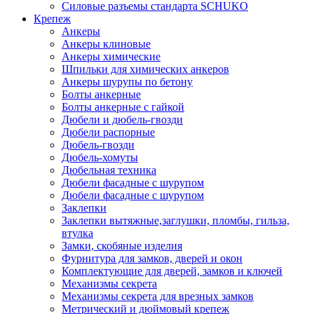
Силовые разъемы стандарта SCHUKO
Крепеж
Анкеры
Анкеры клиновые
Анкеры химические
Шпильки для химических анкеров
Анкеры шурупы по бетону
Болты анкерные
Болты анкерные с гайкой
Дюбели и дюбель-гвозди
Дюбели распорные
Дюбель-гвозди
Дюбель-хомуты
Дюбельная техника
Дюбели фасадные с шурупом
Дюбели фасадные с шурупом
Заклепки
Заклепки вытяжные,заглушки, пломбы, гильза,
втулка
Замки, скобяные изделия
Фурнитура для замков, дверей и окон
Комплектующие для дверей, замков и ключей
Механизмы секрета
Механизмы секрета для врезных замков
Метрический и дюймовый крепеж