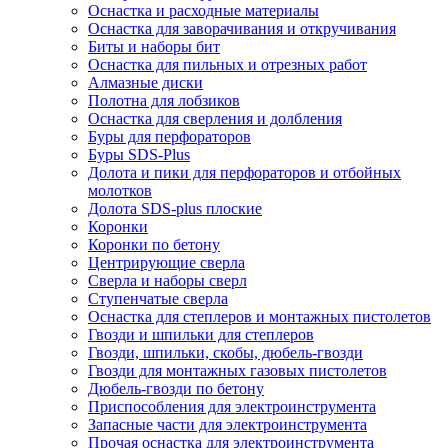
Оснастка и расходные материалы
Оснастка для заворачивания и откручивания
Биты и наборы бит
Оснастка для пильных и отрезных работ
Алмазные диски
Полотна для лобзиков
Оснастка для сверления и долбления
Буры для перфораторов
Буры SDS-Plus
Долота и пики для перфораторов и отбойных
молотков
Долота SDS-plus плоские
Коронки
Коронки по бетону
Центрирующие сверла
Сверла и наборы сверл
Ступенчатые сверла
Оснастка для степлеров и монтажных пистолетов
Гвозди и шпильки для степлеров
Гвозди, шпильки, скобы, дюбель-гвозди
Гвозди для монтажных газовых пистолетов
Дюбель-гвозди по бетону
Приспособления для электроинструмента
Запасные части для электроинструмента
Прочая оснастка для электроинструмента