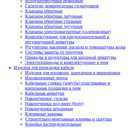
Воздухоотводчики резьбовые
Гасители, компенсаторы гидроударов
Клапаны обратные
Клапаны обратные латунные
Клапаны обратные стальные
Клапаны обратные чугунные
Клапаны электромагнитные (соленоидные)
Комплектующие для предохранительной и
регулирующей арматуры
Регуляторы давления, расхода и температуры воды
Системы защиты от протечек
Приводы и редукторы для запорной арматуры
Электроприводы и комплектующие к ним
Изделия для прокладки кабеля
Изделия для изоляции, крепления и маркировки
Изоляционные ленты
Кабельные стяжки (хомуты) пластиковые и
крепежные площадки к ним
Кабельная арматура
Наконечники, гильзы
Наконечники под винт (болт)
Наконечники штыревые
Клеммные зажимы
Строительно-монтажные клеммы и скрутки
Коробки распределительные