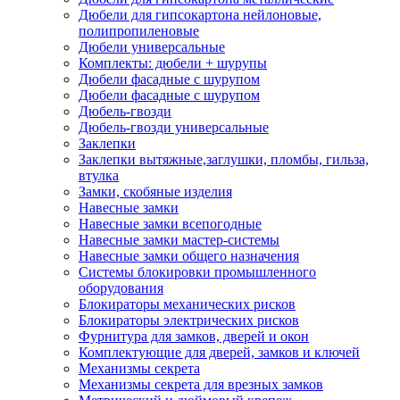
Дюбели для гипсокартона нейлоновые,
полипропиленовые
Дюбели универсальные
Комплекты: дюбели + шурупы
Дюбели фасадные с шурупом
Дюбели фасадные с шурупом
Дюбель-гвозди
Дюбель-гвозди универсальные
Заклепки
Заклепки вытяжные,заглушки, пломбы, гильза,
втулка
Замки, скобяные изделия
Навесные замки
Навесные замки всепогодные
Навесные замки мастер-системы
Навесные замки общего назначения
Системы блокировки промышленного
оборудования
Блокираторы механических рисков
Блокираторы электрических рисков
Фурнитура для замков, дверей и окон
Комплектующие для дверей, замков и ключей
Механизмы секрета
Механизмы секрета для врезных замков