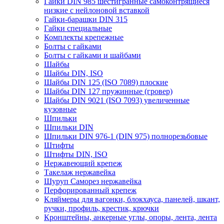
Гайки DIN 985 шестигранные самоконтрящиеся
низкие с нейлоновой вставкой
Гайки-барашки DIN 315
Гайки специальные
Комплекты крепежные
Болты с гайками
Болты с гайками и шайбами
Шайбы
Шайбы DIN, ISO
Шайбы DIN 125 (ISO 7089) плоские
Шайбы DIN 127 пружинные (гровер)
Шайбы DIN 9021 (ISO 7093) увеличенные
кузовные
Шпильки
Шпильки DIN
Шпильки DIN 976-1 (DIN 975) полнорезьбовые
Штифты
Штифты DIN, ISO
Нержавеющий крепеж
Такелаж нержавейка
Шуруп Саморез нержавейка
Перфорированный крепеж
Кляймеры для вагонки, блокхауса, панелей, шкант,
ручки, профиль, крестик, крючки
Кронштейны, анкерные углы, опоры, лента, лента