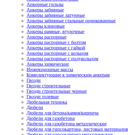
Анкерные гильзы
Анкеры забивные
Анкеры забивные латунные
Анкеры забивные стальные оцинкованные
Анкеры клиновые
Анкеры рамные, втулочные
Анкеры распорные
Анкеры распорные с болтом
Анкеры распорные с гайкой
Анкеры распорные с кольцом
Анкеры распорные с полукольцом
Анкеры химические
Инжекционные массы
Комплектующие к химическим анкерам
Гвозди
Гвозди строительные
Гвозди строительные черные
Гвозди толевые
Дюбельная техника
Дюбели
Дюбели для бетона/камня/кирпича
Дюбели для газобетона
Дюбели для газобетона металлические
Дюбели для гипсокартона, листовых материалов
Дюбели для гипсокартона металлические