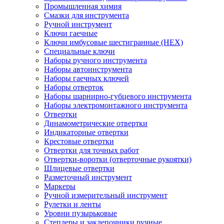
Промышленная химия
Смазки для инструмента
Ручной инструмент
Ключи гаечные
Ключи имбусовые шестигранные (HEX)
Специальные ключи
Наборы ручного инструмента
Наборы автоинструмента
Наборы гаечных ключей
Наборы отверток
Наборы шарнирно-губцевого инструмента
Наборы электромонтажного инструмента
Отвертки
Динамометрические отвертки
Индикаторные отвертки
Крестовые отвертки
Отвертки для точных работ
Отвертки-воротки (отверточные рукоятки)
Шлицевые отвертки
Разметочный инструмент
Маркеры
Ручной измерительный инструмент
Рулетки и ленты
Уровни пузырьковые
Степлеры и заклепочники ручные