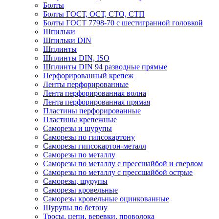
Болты
Болты ГОСТ, ОСТ, СТО, СТП
Болты ГОСТ 7798-70 с шестигранной головкой
Шпильки
Шпильки DIN
Шплинты
Шплинты DIN, ISO
Шплинты DIN 94 разводные прямые
Перфорированный крепеж
Ленты перфорированные
Лента перфорированная волна
Лента перфорированная прямая
Пластины перфорированные
Пластины крепежные
Саморезы и шурупы
Саморезы по гипсокартону
Саморезы гипсокартон-металл
Саморезы по металлу
Саморезы по металлу с прессшайбой и сверлом
Саморезы по металлу с прессшайбой острые
Саморезы, шурупы
Саморезы кровельные
Саморезы кровельные оцинкованные
Шурупы по бетону
Тросы, цепи, веревки, проволока