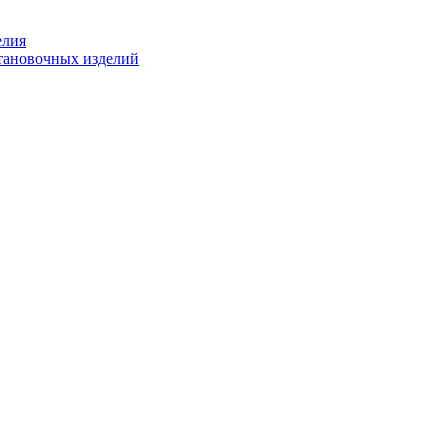
елия
становочных изделий