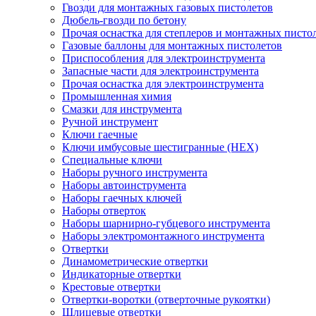
Гвозди для монтажных газовых пистолетов
Дюбель-гвозди по бетону
Прочая оснастка для степлеров и монтажных писто
Газовые баллоны для монтажных пистолетов
Приспособления для электроинструмента
Запасные части для электроинструмента
Прочая оснастка для электроинструмента
Промышленная химия
Смазки для инструмента
Ручной инструмент
Ключи гаечные
Ключи имбусовые шестигранные (HEX)
Специальные ключи
Наборы ручного инструмента
Наборы автоинструмента
Наборы гаечных ключей
Наборы отверток
Наборы шарнирно-губцевого инструмента
Наборы электромонтажного инструмента
Отвертки
Динамометрические отвертки
Индикаторные отвертки
Крестовые отвертки
Отвертки-воротки (отверточные рукоятки)
Шлицевые отвертки