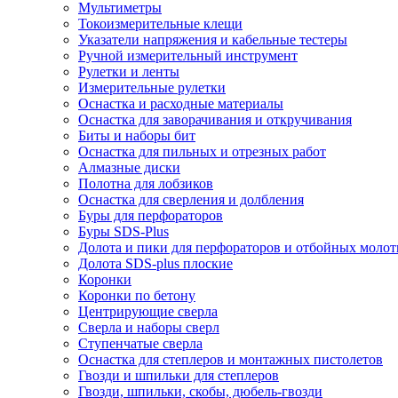
Мультиметры
Токоизмерительные клещи
Указатели напряжения и кабельные тестеры
Ручной измерительный инструмент
Рулетки и ленты
Измерительные рулетки
Оснастка и расходные материалы
Оснастка для заворачивания и откручивания
Биты и наборы бит
Оснастка для пильных и отрезных работ
Алмазные диски
Полотна для лобзиков
Оснастка для сверления и долбления
Буры для перфораторов
Буры SDS-Plus
Долота и пики для перфораторов и отбойных молот
Долота SDS-plus плоские
Коронки
Коронки по бетону
Центрирующие сверла
Сверла и наборы сверл
Ступенчатые сверла
Оснастка для степлеров и монтажных пистолетов
Гвозди и шпильки для степлеров
Гвозди, шпильки, скобы, дюбель-гвозди