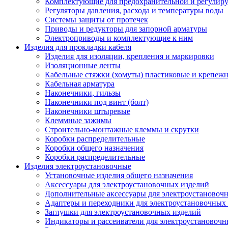
Комплектующие для предохранительной и регулир
Регуляторы давления, расхода и температуры воды
Системы защиты от протечек
Приводы и редукторы для запорной арматуры
Электроприводы и комплектующие к ним
Изделия для прокладки кабеля
Изделия для изоляции, крепления и маркировки
Изоляционные ленты
Кабельные стяжки (хомуты) пластиковые и крепеж
Кабельная арматура
Наконечники, гильзы
Наконечники под винт (болт)
Наконечники штыревые
Клеммные зажимы
Строительно-монтажные клеммы и скрутки
Коробки распределительные
Коробки общего назначения
Коробки распределительные
Изделия электроустановочные
Установочные изделия общего назначения
Аксессуары для электроустановочных изделий
Дополнительные аксессуары для электроустановоч
Адаптеры и переходники для электроустановочных
Заглушки для электроустановочных изделий
Индикаторы и рассеиватели для электроустановочн