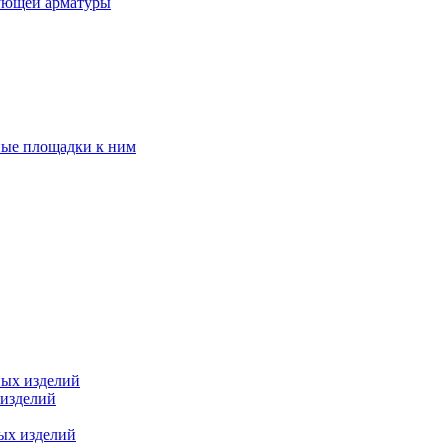
ующей арматуры
ные площадки к ним
ных изделий
 изделий
ых изделий