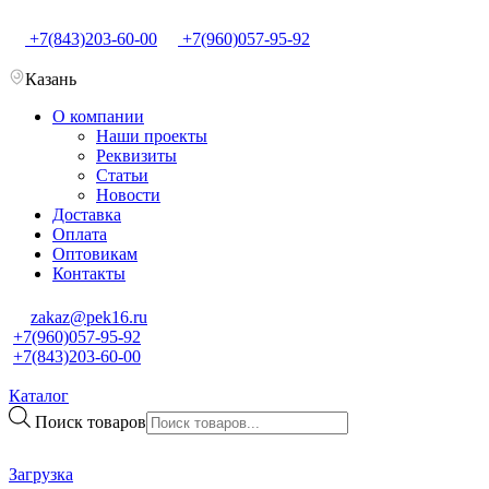
+7(843)203-60-00
+7(960)057-95-92
Казань
О компании
Наши проекты
Реквизиты
Статьи
Новости
Доставка
Оплата
Оптовикам
Контакты
zakaz@pek16.ru
+7(960)057-95-92
+7(843)203-60-00
Каталог
Поиск товаров
Загрузка