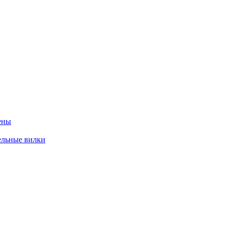
ены
ельные вилки