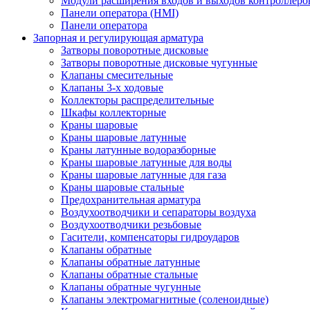
Модули расширения входов и выходов контроллеро
Панели оператора (HMI)
Панели оператора
Запорная и регулирующая арматура
Затворы поворотные дисковые
Затворы поворотные дисковые чугунные
Клапаны смесительные
Клапаны 3-х ходовые
Коллекторы распределительные
Шкафы коллекторные
Краны шаровые
Краны шаровые латунные
Краны латунные водоразборные
Краны шаровые латунные для воды
Краны шаровые латунные для газа
Краны шаровые стальные
Предохранительная арматура
Воздухоотводчики и сепараторы воздуха
Воздухоотводчики резьбовые
Гасители, компенсаторы гидроударов
Клапаны обратные
Клапаны обратные латунные
Клапаны обратные стальные
Клапаны обратные чугунные
Клапаны электромагнитные (соленоидные)