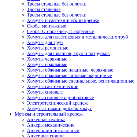
Тросы стальные без оплетки
Тросы стальные
Тросы стальные без оплетки
Хомуты и сантехнический крепеж
Скобы монтажные
Скобы U-образные, П-образные
Хомуты для пластиковых и металлических труб
Хомуты для труб
Хомуты ремонтные
Хомуты для шлангов, труб и патрубков
Хомуты червячные
Хомуты обжимные
Хомуты обжимные накатные, червячные
Хомуты обжимные силовые шарнирные
Хомуты обжимные специальные, вентиляционные
Хомуты сантехнические
Хомуты силовые
Хомуты силовые одноболтовые
Электротехнический крепеж
Хомуты-стяжки, дюбель-хомут
Метизы и строительный крепеж
Анкерная техника
Анкеры механические
Анкер-клин потолочный
Анкерные гильзы