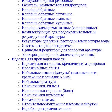
Воздухоотводчики резьбовые
Гасители, компенсаторы гидроударов
Клапаны обратные
Клапаны обратные латунные
Клапаны обратные стальные
Клапаны обратные чугунные
Клапаны электромагнитные (соленоидные)
Комплектующие для предохранительной и
регулирующей арматуры
Регуляторы давления, расхода и температуры воды
Системы защиты от протечек
Приводы и редукторы для запорной арматуры
Электроприводы и комплектующие к ним
Изделия для прокладки кабеля
Изделия для изоляции, крепления и маркировки
Изоляционные ленты
Кабельные стяжки (хомуты) пластиковые и
крепежные площадки к ним
Кабельная арматура
Наконечники, гильзы
Наконечники под винт (болт)
Наконечники штыревые
Клеммные зажимы
Строительно-монтажные клеммы и скрутки
Коробки распределительные