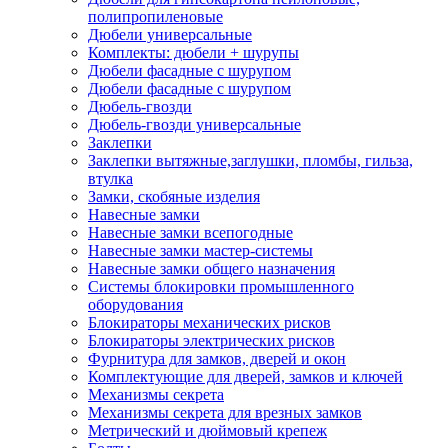
полипропиленовые
Дюбели универсальные
Комплекты: дюбели + шурупы
Дюбели фасадные с шурупом
Дюбели фасадные с шурупом
Дюбель-гвозди
Дюбель-гвозди универсальные
Заклепки
Заклепки вытяжные,заглушки, пломбы, гильза,
втулка
Замки, скобяные изделия
Навесные замки
Навесные замки всепогодные
Навесные замки мастер-системы
Навесные замки общего назначения
Системы блокировки промышленного
оборудования
Блокираторы механических рисков
Блокираторы электрических рисков
Фурнитура для замков, дверей и окон
Комплектующие для дверей, замков и ключей
Механизмы секрета
Механизмы секрета для врезных замков
Метрический и дюймовый крепеж