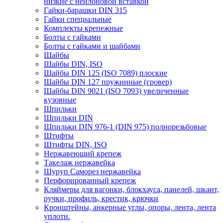
низкие с нейлоновой вставкой
Гайки-барашки DIN 315
Гайки специальные
Комплекты крепежные
Болты с гайками
Болты с гайками и шайбами
Шайбы
Шайбы DIN, ISO
Шайбы DIN 125 (ISO 7089) плоские
Шайбы DIN 127 пружинные (гровер)
Шайбы DIN 9021 (ISO 7093) увеличенные
кузовные
Шпильки
Шпильки DIN
Шпильки DIN 976-1 (DIN 975) полнорезьбовые
Штифты
Штифты DIN, ISO
Нержавеющий крепеж
Такелаж нержавейка
Шуруп Саморез нержавейка
Перфорированный крепеж
Кляймеры для вагонки, блокхауса, панелей, шкант,
ручки, профиль, крестик, крючки
Кронштейны, анкерные углы, опоры, лента, лента
уплотн.