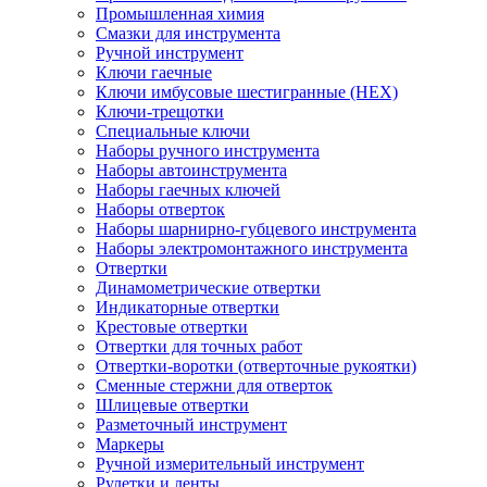
Промышленная химия
Смазки для инструмента
Ручной инструмент
Ключи гаечные
Ключи имбусовые шестигранные (HEX)
Ключи-трещотки
Специальные ключи
Наборы ручного инструмента
Наборы автоинструмента
Наборы гаечных ключей
Наборы отверток
Наборы шарнирно-губцевого инструмента
Наборы электромонтажного инструмента
Отвертки
Динамометрические отвертки
Индикаторные отвертки
Крестовые отвертки
Отвертки для точных работ
Отвертки-воротки (отверточные рукоятки)
Сменные стержни для отверток
Шлицевые отвертки
Разметочный инструмент
Маркеры
Ручной измерительный инструмент
Рулетки и ленты