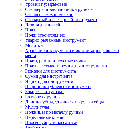
Уровни пузырьковые
Степлеры и заклепочники ручные
Степлеры механические
Столярный и слесарный инструмент
Лезвия для ножей
Ножи
Ножи строительные
Ударно-рычажный инструмент
Молотки
Хранение инструмента и организация рабочего
места
Пояса, ремни и поясные сумки
Поясные сумки и ремни для инструмента
Рюкзаки для инструмента
Сумки для инструмента
Ящики для инструмента
Шарнирно-губцевый инструмент
Бокорезы и кусачки
Болторезы ручные
Длинногубцы, утконосы и круглогубцы
Мультитулы
Ножницы по металлу ручные
Переставные клещи
Плоскогубцы и пассатижи
Труборезы