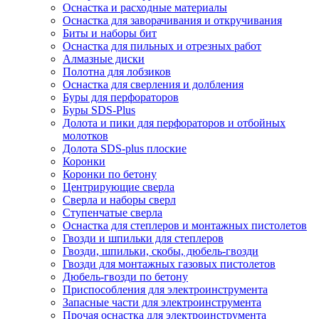
Оснастка и расходные материалы
Оснастка для заворачивания и откручивания
Биты и наборы бит
Оснастка для пильных и отрезных работ
Алмазные диски
Полотна для лобзиков
Оснастка для сверления и долбления
Буры для перфораторов
Буры SDS-Plus
Долота и пики для перфораторов и отбойных
молотков
Долота SDS-plus плоские
Коронки
Коронки по бетону
Центрирующие сверла
Сверла и наборы сверл
Ступенчатые сверла
Оснастка для степлеров и монтажных пистолетов
Гвозди и шпильки для степлеров
Гвозди, шпильки, скобы, дюбель-гвозди
Гвозди для монтажных газовых пистолетов
Дюбель-гвозди по бетону
Приспособления для электроинструмента
Запасные части для электроинструмента
Прочая оснастка для электроинструмента