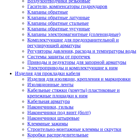
Воздухоотводчики резьбовые
Гасители, компенсаторы гидроударов
Клапаны обратные
Клапаны обратные латунные
Клапаны обратные стальные
Клапаны обратные чугунные
Клапаны электромагнитные (соленоидные)
Комплектующие для предохранительной и
регулирующей арматуры
Регуляторы давления, расхода и температуры воды
Системы защиты от протечек
Приводы и редукторы для запорной арматуры
Электроприводы и комплектующие к ним
Изделия для прокладки кабеля
Изделия для изоляции, крепления и маркировки
Изоляционные ленты
Кабельные стяжки (хомуты) пластиковые и
крепежные площадки к ним
Кабельная арматура
Наконечники, гильзы
Наконечники под винт (болт)
Наконечники штыревые
Клеммные зажимы
Строительно-монтажные клеммы и скрутки
Коробки распределительные