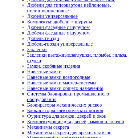
Дюбели для гипсокартона нейлоновые,
полипропиленовые
Дюбели универсальные
Комплекты: дюбели + шурупы
Дюбели фасадные с шурупом
Дюбели фасадные с шурупом
Дюбель-гвозди
Дюбель-гвозди универсальные
Заклепки
Заклепки вытяжные,заглушки, пломбы, гильза,
втулка
Замки, скобяные изделия
Навесные замки
Навесные замки всепогодные
Навесные замки мастер-системы
Навесные замки общего назначения
Системы блокировки промышленного
оборудования
Блокираторы механических рисков
Блокираторы электрических рисков
Фурнитура для замков, дверей и окон
Комплектующие для дверей, замков и ключей
Механизмы секрета
Механизмы секрета для врезных замков