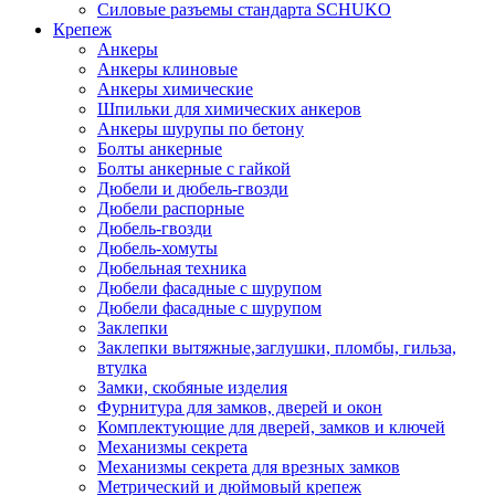
Силовые разъемы стандарта SCHUKO
Крепеж
Анкеры
Анкеры клиновые
Анкеры химические
Шпильки для химических анкеров
Анкеры шурупы по бетону
Болты анкерные
Болты анкерные с гайкой
Дюбели и дюбель-гвозди
Дюбели распорные
Дюбель-гвозди
Дюбель-хомуты
Дюбельная техника
Дюбели фасадные с шурупом
Дюбели фасадные с шурупом
Заклепки
Заклепки вытяжные,заглушки, пломбы, гильза,
втулка
Замки, скобяные изделия
Фурнитура для замков, дверей и окон
Комплектующие для дверей, замков и ключей
Механизмы секрета
Механизмы секрета для врезных замков
Метрический и дюймовый крепеж