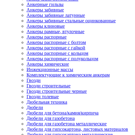
Анкерные гильзы
Анкеры забивные
Анкеры забивные латунные
Анкеры забивные стальные оцинкованные
Анкеры клиновые
Анкеры рамные, втулочные
Анкеры распорные
Анкеры распорные с болтом
Анкеры распорные с гайкой
Анкеры распорные с кольцом
Анкеры распорные с полукольцом
Анкеры химические
Инжекционные массы
Комплектующие к химическим анкерам
Гвозди
Гвозди строительные
Гвозди строительные черные
Гвозди толевые
Дюбельная техника
Дюбели
Дюбели для бетона/камня/кирпича
Дюбели для газобетона
Дюбели для газобетона металлические
Дюбели для гипсокартона, листовых материалов
Дюбели для гипсокартона металлические