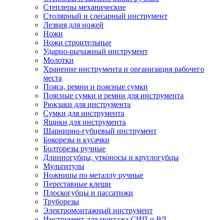
Степлеры механические
Столярный и слесарный инструмент
Лезвия для ножей
Ножи
Ножи строительные
Ударно-рычажный инструмент
Молотки
Хранение инструмента и организация рабочего
места
Пояса, ремни и поясные сумки
Поясные сумки и ремни для инструмента
Рюкзаки для инструмента
Сумки для инструмента
Ящики для инструмента
Шарнирно-губцевый инструмент
Бокорезы и кусачки
Болторезы ручные
Длинногубцы, утконосы и круглогубцы
Мультитулы
Ножницы по металлу ручные
Переставные клещи
Плоскогубцы и пассатижи
Труборезы
Электромонтажный инструмент
Инструмент для монтажа СИП и ВЛ