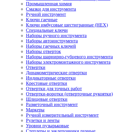
Промышленная химия
Смазки для инструмента
Ручной инструмент
Ключи гаечные
Ключи имбусовые шестигранные (HEX)
Специальные ключи
Наборы ручного инструмента
Наборы автоинструмента
Наборы гаечных ключей
Наборы отверток
Наборы шарнирно-губцевого инструмента
Наборы электромонтажного инструмента
Отвертки
Динамометрические отвертки
Индикаторные отвертки
Крестовые отвертки
Отвертки для точных работ
Отвертки-воротки (отверточные рукоятки)
Шлицевые отвертки
Разметочный инструмент
Маркеры
Ручной измерительный инструмент
Рулетки и ленты
Уровни пузырьковые
Степлеры и заклепочники ручные