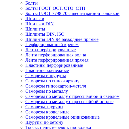
Болты
Болты ГОСТ, ОСТ, СТО, СТП
Болты ГОСТ 7798-70 с шестигранной головкой
Шпильки
Шпильки DIN
Шплинты
Шплинты DIN, ISO
Шплинты DIN 94 разводные прямые
Перфорированный крепеж
Ленты перфорированные
Лента перфорированная волна
Лента перфорированная прямая
Пластины перфорированные
Пластины крепежные
Саморезы и шурупы
Саморезы по гипсокартону
Саморезы гипсокартон-металл
Саморезы по металлу
Саморезы по металлу с прессшайбой и сверлом
Саморезы по металлу с прессшайбой острые
Саморезы, шурупы
Саморезы кровельные
Саморезы кровельные оцинкованные
Шурупы по бетону
Тросы, цепи, веревки, проволока