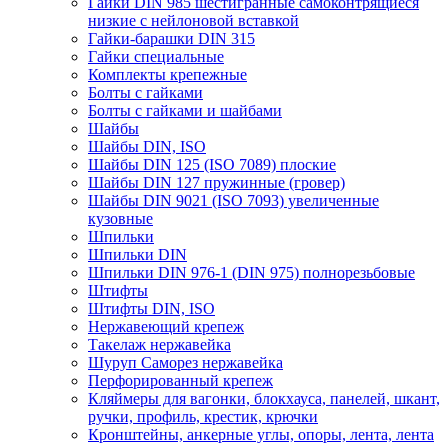
Гайки DIN 985 шестигранные самоконтрящиеся
низкие с нейлоновой вставкой
Гайки-барашки DIN 315
Гайки специальные
Комплекты крепежные
Болты с гайками
Болты с гайками и шайбами
Шайбы
Шайбы DIN, ISO
Шайбы DIN 125 (ISO 7089) плоские
Шайбы DIN 127 пружинные (гровер)
Шайбы DIN 9021 (ISO 7093) увеличенные
кузовные
Шпильки
Шпильки DIN
Шпильки DIN 976-1 (DIN 975) полнорезьбовые
Штифты
Штифты DIN, ISO
Нержавеющий крепеж
Такелаж нержавейка
Шуруп Саморез нержавейка
Перфорированный крепеж
Кляймеры для вагонки, блокхауса, панелей, шкант,
ручки, профиль, крестик, крючки
Кронштейны, анкерные углы, опоры, лента, лента