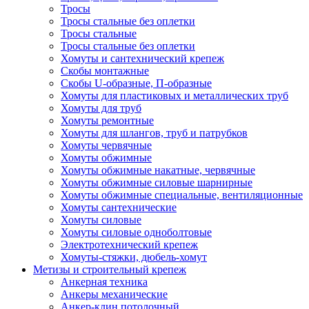
Тросы
Тросы стальные без оплетки
Тросы стальные
Тросы стальные без оплетки
Хомуты и сантехнический крепеж
Скобы монтажные
Скобы U-образные, П-образные
Хомуты для пластиковых и металлических труб
Хомуты для труб
Хомуты ремонтные
Хомуты для шлангов, труб и патрубков
Хомуты червячные
Хомуты обжимные
Хомуты обжимные накатные, червячные
Хомуты обжимные силовые шарнирные
Хомуты обжимные специальные, вентиляционные
Хомуты сантехнические
Хомуты силовые
Хомуты силовые одноболтовые
Электротехнический крепеж
Хомуты-стяжки, дюбель-хомут
Метизы и строительный крепеж
Анкерная техника
Анкеры механические
Анкер-клин потолочный