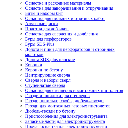
Оснастка и расходные материалы
Оснастка для заворачивания и откручивания
Биты и наборы бит
Оснастка для пильных и отрезных работ
Алмазные диски
Полотна для лобзиков
Оснастка для сверления и долбления
Буры для перфораторов
Буры SDS-Plus
Долота и пики для перфораторов и отбойных
молотков
Долота SDS-plus плоские
Коронки
Коронки по бетону
Центрирующие сверла
Сверла и наборы сверл
Ступенчатые сверла
Оснастка для степлеров и монтажных пистолетов
Гвозди и шпильки для степлеров
Гвозди, шпильки, скобы, дюбель-гвозди
Гвозди для монтажных газовых пистолетов
Дюбель-гвозди по бетону
Приспособления для электроинструмента
Запасные части для электроинструмента
Прочая оснастка для электроинструмента