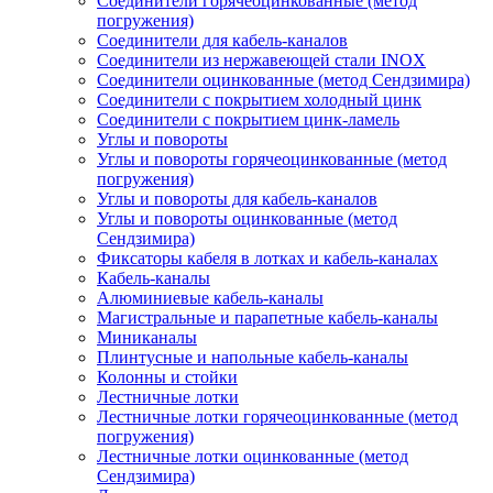
Соединители горячеоцинкованные (метод
погружения)
Соединители для кабель-каналов
Соединители из нержавеющей стали INOX
Соединители оцинкованные (метод Сендзимира)
Соединители с покрытием холодный цинк
Соединители с покрытием цинк-ламель
Углы и повороты
Углы и повороты горячеоцинкованные (метод
погружения)
Углы и повороты для кабель-каналов
Углы и повороты оцинкованные (метод
Сендзимира)
Фиксаторы кабеля в лотках и кабель-каналах
Кабель-каналы
Алюминиевые кабель-каналы
Магистральные и парапетные кабель-каналы
Миниканалы
Плинтусные и напольные кабель-каналы
Колонны и стойки
Лестничные лотки
Лестничные лотки горячеоцинкованные (метод
погружения)
Лестничные лотки оцинкованные (метод
Сендзимира)