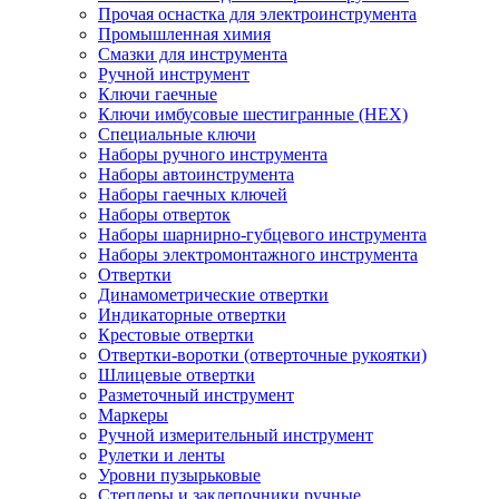
Прочая оснастка для электроинструмента
Промышленная химия
Смазки для инструмента
Ручной инструмент
Ключи гаечные
Ключи имбусовые шестигранные (HEX)
Специальные ключи
Наборы ручного инструмента
Наборы автоинструмента
Наборы гаечных ключей
Наборы отверток
Наборы шарнирно-губцевого инструмента
Наборы электромонтажного инструмента
Отвертки
Динамометрические отвертки
Индикаторные отвертки
Крестовые отвертки
Отвертки-воротки (отверточные рукоятки)
Шлицевые отвертки
Разметочный инструмент
Маркеры
Ручной измерительный инструмент
Рулетки и ленты
Уровни пузырьковые
Степлеры и заклепочники ручные