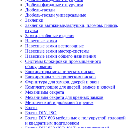
Дюбели фасадные с шурупом
Дюбель-гвозди
Дюбель-гвозди универсальные
Заклепки
Заклепки вытяжные,заглушки, пломбы, гильза,
втулка
Замки, скобяные изделия
Навесные замки
Навесные замки всепогодные
Навесные замки мастер-системы
Навесные замки общего назначения
Системы блокировки промышленного
оборудования
Блокираторы механических рисков
Блокираторы электрических рисков
Фурнитура для замков, дверей и окон
Комплектующие для дверей, замков и ключей
Механизмы секрета
Механизмы секрета для врезных замков
Метрический и дюймовый крепеж
Болты
Болты DIN, ISO
Болты DIN 603 мебельные с полукруглой головкой
и квадратным подголовком