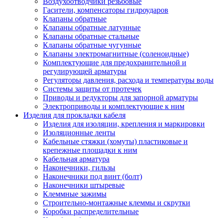
Воздухоотводчики резьбовые
Гасители, компенсаторы гидроударов
Клапаны обратные
Клапаны обратные латунные
Клапаны обратные стальные
Клапаны обратные чугунные
Клапаны электромагнитные (соленоидные)
Комплектующие для предохранительной и
регулирующей арматуры
Регуляторы давления, расхода и температуры воды
Системы защиты от протечек
Приводы и редукторы для запорной арматуры
Электроприводы и комплектующие к ним
Изделия для прокладки кабеля
Изделия для изоляции, крепления и маркировки
Изоляционные ленты
Кабельные стяжки (хомуты) пластиковые и
крепежные площадки к ним
Кабельная арматура
Наконечники, гильзы
Наконечники под винт (болт)
Наконечники штыревые
Клеммные зажимы
Строительно-монтажные клеммы и скрутки
Коробки распределительные