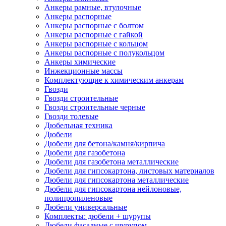
Анкеры рамные, втулочные
Анкеры распорные
Анкеры распорные с болтом
Анкеры распорные с гайкой
Анкеры распорные с кольцом
Анкеры распорные с полукольцом
Анкеры химические
Инжекционные массы
Комплектующие к химическим анкерам
Гвозди
Гвозди строительные
Гвозди строительные черные
Гвозди толевые
Дюбельная техника
Дюбели
Дюбели для бетона/камня/кирпича
Дюбели для газобетона
Дюбели для газобетона металлические
Дюбели для гипсокартона, листовых материалов
Дюбели для гипсокартона металлические
Дюбели для гипсокартона нейлоновые,
полипропиленовые
Дюбели универсальные
Комплекты: дюбели + шурупы
Дюбели фасадные с шурупом