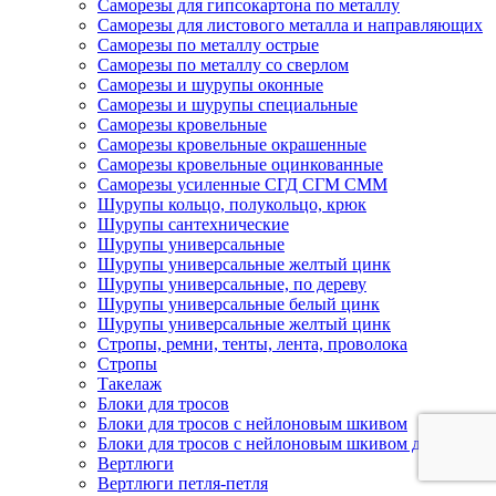
Саморезы для гипсокартона по металлу
Саморезы для листового металла и направляющих
Саморезы по металлу острые
Саморезы по металлу со сверлом
Саморезы и шурупы оконные
Саморезы и шурупы специальные
Саморезы кровельные
Саморезы кровельные окрашенные
Саморезы кровельные оцинкованные
Саморезы усиленные СГД СГМ СММ
Шурупы кольцо, полукольцо, крюк
Шурупы сантехнические
Шурупы универсальные
Шурупы универсальные желтый цинк
Шурупы универсальные, по дереву
Шурупы универсальные белый цинк
Шурупы универсальные желтый цинк
Стропы, ремни, тенты, лента, проволока
Стропы
Такелаж
Блоки для тросов
Блоки для тросов с нейлоновым шкивом
Блоки для тросов с нейлоновым шкивом двойные
Вертлюги
Вертлюги петля-петля