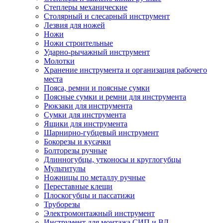
Степлеры механические
Столярный и слесарный инструмент
Лезвия для ножей
Ножи
Ножи строительные
Ударно-рычажный инструмент
Молотки
Хранение инструмента и организация рабочего
места
Пояса, ремни и поясные сумки
Поясные сумки и ремни для инструмента
Рюкзаки для инструмента
Сумки для инструмента
Ящики для инструмента
Шарнирно-губцевый инструмент
Бокорезы и кусачки
Болторезы ручные
Длинногубцы, утконосы и круглогубцы
Мультитулы
Ножницы по металлу ручные
Переставные клещи
Плоскогубцы и пассатижи
Труборезы
Электромонтажный инструмент
Инструмент для монтажа СИП и ВЛ