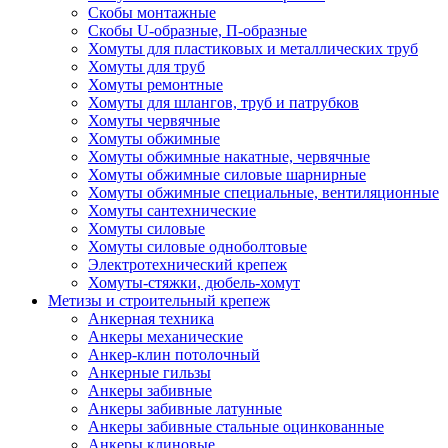
Скобы монтажные
Скобы U-образные, П-образные
Хомуты для пластиковых и металлических труб
Хомуты для труб
Хомуты ремонтные
Хомуты для шлангов, труб и патрубков
Хомуты червячные
Хомуты обжимные
Хомуты обжимные накатные, червячные
Хомуты обжимные силовые шарнирные
Хомуты обжимные специальные, вентиляционные
Хомуты сантехнические
Хомуты силовые
Хомуты силовые одноболтовые
Электротехнический крепеж
Хомуты-стяжки, дюбель-хомут
Метизы и строительный крепеж
Анкерная техника
Анкеры механические
Анкер-клин потолочный
Анкерные гильзы
Анкеры забивные
Анкеры забивные латунные
Анкеры забивные стальные оцинкованные
Анкеры клиновые