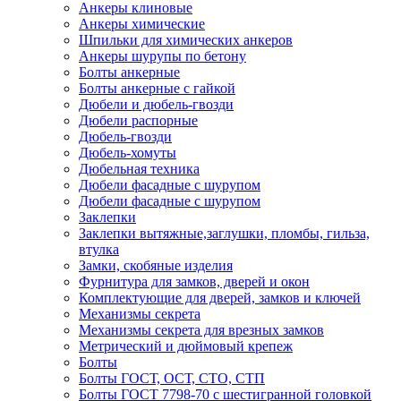
Анкеры клиновые
Анкеры химические
Шпильки для химических анкеров
Анкеры шурупы по бетону
Болты анкерные
Болты анкерные с гайкой
Дюбели и дюбель-гвозди
Дюбели распорные
Дюбель-гвозди
Дюбель-хомуты
Дюбельная техника
Дюбели фасадные с шурупом
Дюбели фасадные с шурупом
Заклепки
Заклепки вытяжные,заглушки, пломбы, гильза,
втулка
Замки, скобяные изделия
Фурнитура для замков, дверей и окон
Комплектующие для дверей, замков и ключей
Механизмы секрета
Механизмы секрета для врезных замков
Метрический и дюймовый крепеж
Болты
Болты ГОСТ, ОСТ, СТО, СТП
Болты ГОСТ 7798-70 с шестигранной головкой