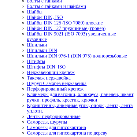
Болты с гайками
Болты с гайками и шайбами
Шайбы
Шайбы DIN, ISO
Шайбы DIN 125 (ISO 7089) плоские
Шайбы DIN 127 пружинные (гровер)
Шайбы DIN 9021 (ISO 7093) увеличенные
кузовные
Шпильки
Шпильки DIN
Шпильки DIN 976-1 (DIN 975) полнорезьбовые
Штифты
Штифты DIN, ISO
Нержавеющий крепеж
Такелаж нержавейка
Шуруп Саморез нержавейка
Перфорированный крепеж
Кляймеры для вагонки, блокхауса, панелей, шкант,
ручки, профиль, крестик, крючки
Кронштейны, анкерные углы, опоры, лента, лента
уплотн.
Ленты перфорированные
Саморезы, шурупы
Саморезы для гипсокартона
Саморезы для гипсокартона по дереву