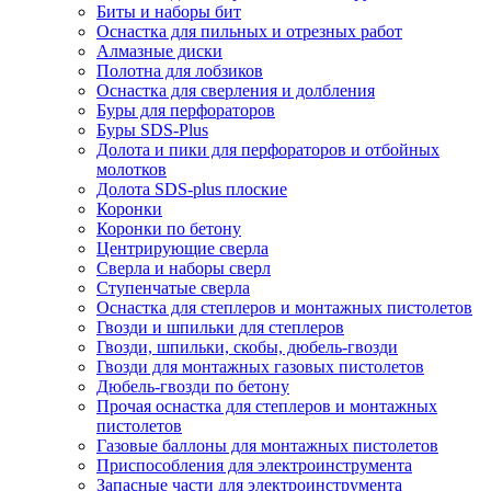
Биты и наборы бит
Оснастка для пильных и отрезных работ
Алмазные диски
Полотна для лобзиков
Оснастка для сверления и долбления
Буры для перфораторов
Буры SDS-Plus
Долота и пики для перфораторов и отбойных
молотков
Долота SDS-plus плоские
Коронки
Коронки по бетону
Центрирующие сверла
Сверла и наборы сверл
Ступенчатые сверла
Оснастка для степлеров и монтажных пистолетов
Гвозди и шпильки для степлеров
Гвозди, шпильки, скобы, дюбель-гвозди
Гвозди для монтажных газовых пистолетов
Дюбель-гвозди по бетону
Прочая оснастка для степлеров и монтажных
пистолетов
Газовые баллоны для монтажных пистолетов
Приспособления для электроинструмента
Запасные части для электроинструмента