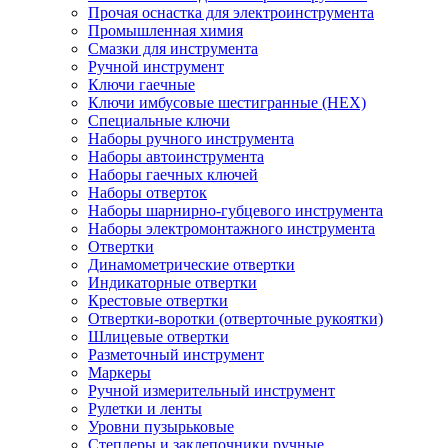
Прочая оснастка для электроинструмента
Промышленная химия
Смазки для инструмента
Ручной инструмент
Ключи гаечные
Ключи имбусовые шестигранные (HEX)
Специальные ключи
Наборы ручного инструмента
Наборы автоинструмента
Наборы гаечных ключей
Наборы отверток
Наборы шарнирно-губцевого инструмента
Наборы электромонтажного инструмента
Отвертки
Динамометрические отвертки
Индикаторные отвертки
Крестовые отвертки
Отвертки-воротки (отверточные рукоятки)
Шлицевые отвертки
Разметочный инструмент
Маркеры
Ручной измерительный инструмент
Рулетки и ленты
Уровни пузырьковые
Степлеры и заклепочники ручные