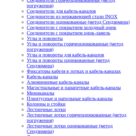
Соединители горячеоцинкованные (метод
погружения)
Соединители для кабель-каналов
Соединители из нержавеющей стали INOX
Соединители оцинкованные (метод Сендзимира)
Соединители с покрытием холодный цинк
Соединители с покрытием цинк-ламель
Углы и повороты
Углы и повороты горячеоцинкованные (метод
погружения)
Углы и повороты для кабель-каналов
Углы и повороты оцинкованные (метод
Сендзимира)
Фиксаторы кабеля в лотках и кабель-каналах
Кабель-каналы
Алюминиевые кабель-каналы
Магистральные и парапетные кабель-каналы
Миниканалы
Плинтусные и напольные кабель-каналы
Колонны и стойки
Лестничные лотки
Лестничные лотки горячеоцинкованные (метод
погружения)
Лестничные лотки оцинкованные (метод
Сендзимира)