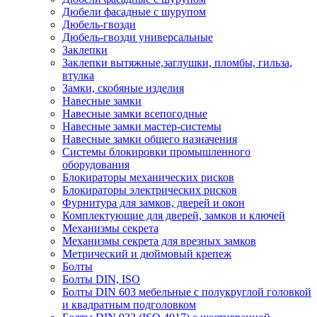
Дюбели фасадные с шурупом
Дюбель-гвозди
Дюбель-гвозди универсальные
Заклепки
Заклепки вытяжные,заглушки, пломбы, гильза,
втулка
Замки, скобяные изделия
Навесные замки
Навесные замки всепогодные
Навесные замки мастер-системы
Навесные замки общего назначения
Системы блокировки промышленного
оборудования
Блокираторы механических рисков
Блокираторы электрических рисков
Фурнитура для замков, дверей и окон
Комплектующие для дверей, замков и ключей
Механизмы секрета
Механизмы секрета для врезных замков
Метрический и дюймовый крепеж
Болты
Болты DIN, ISO
Болты DIN 603 мебельные с полукруглой головкой
и квадратным подголовком