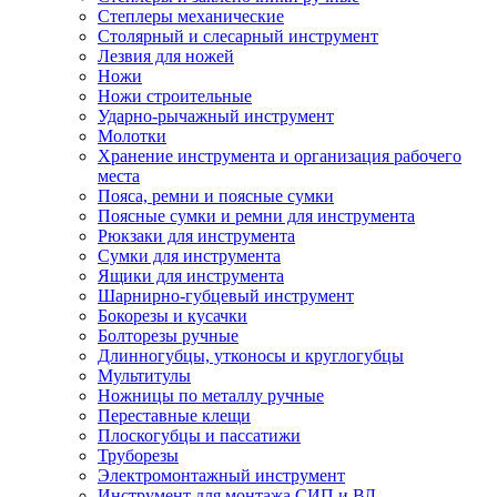
Степлеры механические
Столярный и слесарный инструмент
Лезвия для ножей
Ножи
Ножи строительные
Ударно-рычажный инструмент
Молотки
Хранение инструмента и организация рабочего
места
Пояса, ремни и поясные сумки
Поясные сумки и ремни для инструмента
Рюкзаки для инструмента
Сумки для инструмента
Ящики для инструмента
Шарнирно-губцевый инструмент
Бокорезы и кусачки
Болторезы ручные
Длинногубцы, утконосы и круглогубцы
Мультитулы
Ножницы по металлу ручные
Переставные клещи
Плоскогубцы и пассатижи
Труборезы
Электромонтажный инструмент
Инструмент для монтажа СИП и ВЛ