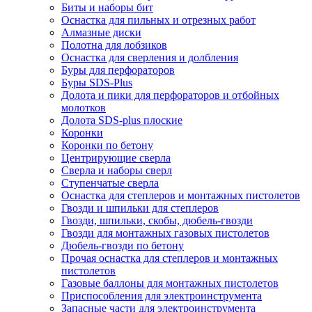
Биты и наборы бит
Оснастка для пильных и отрезных работ
Алмазные диски
Полотна для лобзиков
Оснастка для сверления и долбления
Буры для перфораторов
Буры SDS-Plus
Долота и пики для перфораторов и отбойных
молотков
Долота SDS-plus плоские
Коронки
Коронки по бетону
Центрирующие сверла
Сверла и наборы сверл
Ступенчатые сверла
Оснастка для степлеров и монтажных пистолетов
Гвозди и шпильки для степлеров
Гвозди, шпильки, скобы, дюбель-гвозди
Гвозди для монтажных газовых пистолетов
Дюбель-гвозди по бетону
Прочая оснастка для степлеров и монтажных
пистолетов
Газовые баллоны для монтажных пистолетов
Приспособления для электроинструмента
Запасные части для электроинструмента