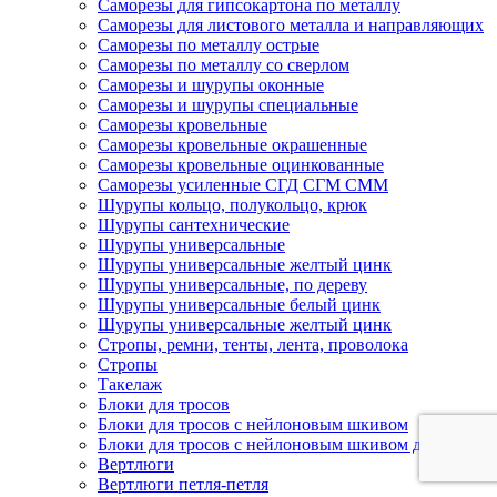
Саморезы для гипсокартона по металлу
Саморезы для листового металла и направляющих
Саморезы по металлу острые
Саморезы по металлу со сверлом
Саморезы и шурупы оконные
Саморезы и шурупы специальные
Саморезы кровельные
Саморезы кровельные окрашенные
Саморезы кровельные оцинкованные
Саморезы усиленные СГД СГМ СММ
Шурупы кольцо, полукольцо, крюк
Шурупы сантехнические
Шурупы универсальные
Шурупы универсальные желтый цинк
Шурупы универсальные, по дереву
Шурупы универсальные белый цинк
Шурупы универсальные желтый цинк
Стропы, ремни, тенты, лента, проволока
Стропы
Такелаж
Блоки для тросов
Блоки для тросов с нейлоновым шкивом
Блоки для тросов с нейлоновым шкивом двойные
Вертлюги
Вертлюги петля-петля