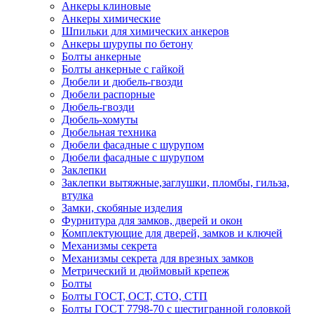
Анкеры клиновые
Анкеры химические
Шпильки для химических анкеров
Анкеры шурупы по бетону
Болты анкерные
Болты анкерные с гайкой
Дюбели и дюбель-гвозди
Дюбели распорные
Дюбель-гвозди
Дюбель-хомуты
Дюбельная техника
Дюбели фасадные с шурупом
Дюбели фасадные с шурупом
Заклепки
Заклепки вытяжные,заглушки, пломбы, гильза,
втулка
Замки, скобяные изделия
Фурнитура для замков, дверей и окон
Комплектующие для дверей, замков и ключей
Механизмы секрета
Механизмы секрета для врезных замков
Метрический и дюймовый крепеж
Болты
Болты ГОСТ, ОСТ, СТО, СТП
Болты ГОСТ 7798-70 с шестигранной головкой