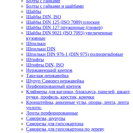
Болты с гайками
Болты с гайками и шайбами
Шайбы
Шайбы DIN, ISO
Шайбы DIN 125 (ISO 7089) плоские
Шайбы DIN 127 пружинные (гровер)
Шайбы DIN 9021 (ISO 7093) увеличенные
кузовные
Шпильки
Шпильки DIN
Шпильки DIN 976-1 (DIN 975) полнорезьбовые
Штифты
Штифты DIN, ISO
Нержавеющий крепеж
Такелаж нержавейка
Шуруп Саморез нержавейка
Перфорированный крепеж
Кляймеры для вагонки, блокхауса, панелей, шкант,
ручки, профиль, крестик, крючки
Кронштейны, анкерные углы, опоры, лента, лента
уплотн.
Ленты перфорированные
Саморезы, шурупы
Саморезы для гипсокартона
Саморезы для гипсокартона по дереву