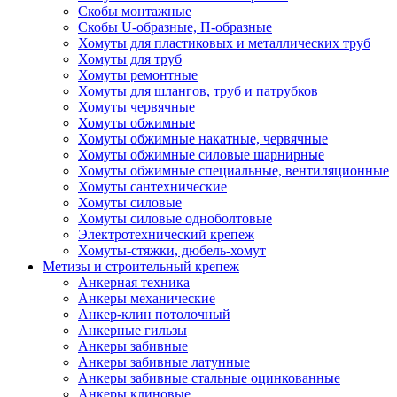
Скобы монтажные
Скобы U-образные, П-образные
Хомуты для пластиковых и металлических труб
Хомуты для труб
Хомуты ремонтные
Хомуты для шлангов, труб и патрубков
Хомуты червячные
Хомуты обжимные
Хомуты обжимные накатные, червячные
Хомуты обжимные силовые шарнирные
Хомуты обжимные специальные, вентиляционные
Хомуты сантехнические
Хомуты силовые
Хомуты силовые одноболтовые
Электротехнический крепеж
Хомуты-стяжки, дюбель-хомут
Метизы и строительный крепеж
Анкерная техника
Анкеры механические
Анкер-клин потолочный
Анкерные гильзы
Анкеры забивные
Анкеры забивные латунные
Анкеры забивные стальные оцинкованные
Анкеры клиновые