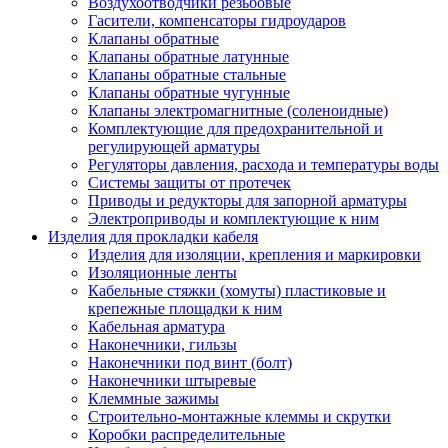
Воздухоотводчики резьбовые
Гасители, компенсаторы гидроударов
Клапаны обратные
Клапаны обратные латунные
Клапаны обратные стальные
Клапаны обратные чугунные
Клапаны электромагнитные (соленоидные)
Комплектующие для предохранительной и
регулирующей арматуры
Регуляторы давления, расхода и температуры воды
Системы защиты от протечек
Приводы и редукторы для запорной арматуры
Электроприводы и комплектующие к ним
Изделия для прокладки кабеля
Изделия для изоляции, крепления и маркировки
Изоляционные ленты
Кабельные стяжки (хомуты) пластиковые и
крепежные площадки к ним
Кабельная арматура
Наконечники, гильзы
Наконечники под винт (болт)
Наконечники штыревые
Клеммные зажимы
Строительно-монтажные клеммы и скрутки
Коробки распределительные