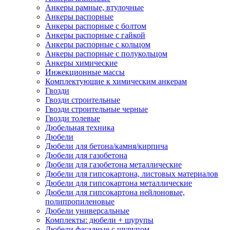
Анкеры рамные, втулочные
Анкеры распорные
Анкеры распорные с болтом
Анкеры распорные с гайкой
Анкеры распорные с кольцом
Анкеры распорные с полукольцом
Анкеры химические
Инжекционные массы
Комплектующие к химическим анкерам
Гвозди
Гвозди строительные
Гвозди строительные черные
Гвозди толевые
Дюбельная техника
Дюбели
Дюбели для бетона/камня/кирпича
Дюбели для газобетона
Дюбели для газобетона металлические
Дюбели для гипсокартона, листовых материалов
Дюбели для гипсокартона металлические
Дюбели для гипсокартона нейлоновые,
полипропиленовые
Дюбели универсальные
Комплекты: дюбели + шурупы
Дюбели фасадные с шурупом