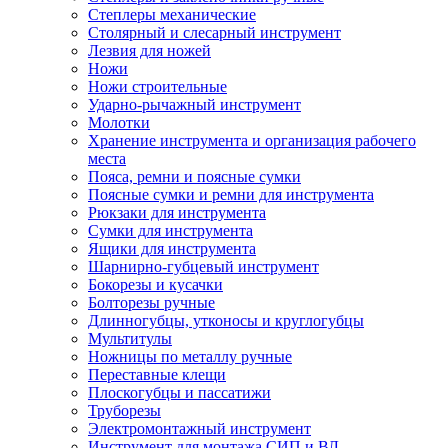
Степлеры механические
Столярный и слесарный инструмент
Лезвия для ножей
Ножи
Ножи строительные
Ударно-рычажный инструмент
Молотки
Хранение инструмента и организация рабочего
места
Пояса, ремни и поясные сумки
Поясные сумки и ремни для инструмента
Рюкзаки для инструмента
Сумки для инструмента
Ящики для инструмента
Шарнирно-губцевый инструмент
Бокорезы и кусачки
Болторезы ручные
Длинногубцы, утконосы и круглогубцы
Мультитулы
Ножницы по металлу ручные
Переставные клещи
Плоскогубцы и пассатижи
Труборезы
Электромонтажный инструмент
Инструмент для монтажа СИП и ВЛ