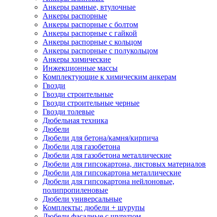
Анкеры рамные, втулочные
Анкеры распорные
Анкеры распорные с болтом
Анкеры распорные с гайкой
Анкеры распорные с кольцом
Анкеры распорные с полукольцом
Анкеры химические
Инжекционные массы
Комплектующие к химическим анкерам
Гвозди
Гвозди строительные
Гвозди строительные черные
Гвозди толевые
Дюбельная техника
Дюбели
Дюбели для бетона/камня/кирпича
Дюбели для газобетона
Дюбели для газобетона металлические
Дюбели для гипсокартона, листовых материалов
Дюбели для гипсокартона металлические
Дюбели для гипсокартона нейлоновые,
полипропиленовые
Дюбели универсальные
Комплекты: дюбели + шурупы
Дюбели фасадные с шурупом