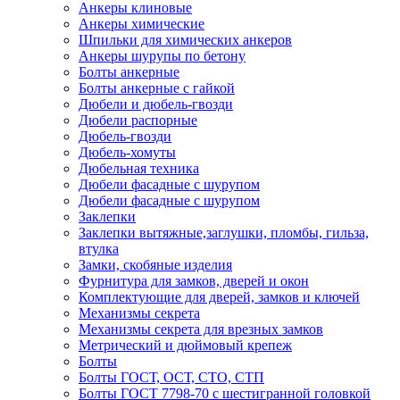
Анкеры клиновые
Анкеры химические
Шпильки для химических анкеров
Анкеры шурупы по бетону
Болты анкерные
Болты анкерные с гайкой
Дюбели и дюбель-гвозди
Дюбели распорные
Дюбель-гвозди
Дюбель-хомуты
Дюбельная техника
Дюбели фасадные с шурупом
Дюбели фасадные с шурупом
Заклепки
Заклепки вытяжные,заглушки, пломбы, гильза,
втулка
Замки, скобяные изделия
Фурнитура для замков, дверей и окон
Комплектующие для дверей, замков и ключей
Механизмы секрета
Механизмы секрета для врезных замков
Метрический и дюймовый крепеж
Болты
Болты ГОСТ, ОСТ, СТО, СТП
Болты ГОСТ 7798-70 с шестигранной головкой