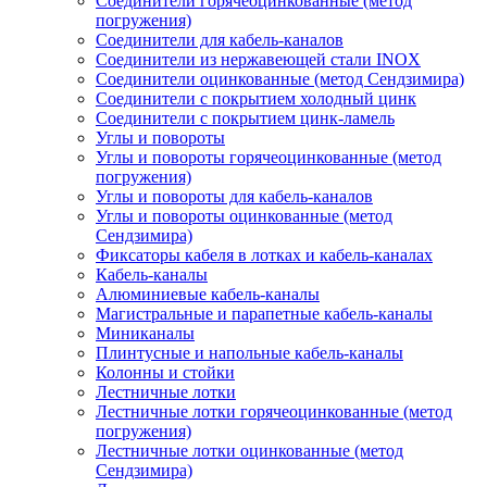
Соединители горячеоцинкованные (метод
погружения)
Соединители для кабель-каналов
Соединители из нержавеющей стали INOX
Соединители оцинкованные (метод Сендзимира)
Соединители с покрытием холодный цинк
Соединители с покрытием цинк-ламель
Углы и повороты
Углы и повороты горячеоцинкованные (метод
погружения)
Углы и повороты для кабель-каналов
Углы и повороты оцинкованные (метод
Сендзимира)
Фиксаторы кабеля в лотках и кабель-каналах
Кабель-каналы
Алюминиевые кабель-каналы
Магистральные и парапетные кабель-каналы
Миниканалы
Плинтусные и напольные кабель-каналы
Колонны и стойки
Лестничные лотки
Лестничные лотки горячеоцинкованные (метод
погружения)
Лестничные лотки оцинкованные (метод
Сендзимира)