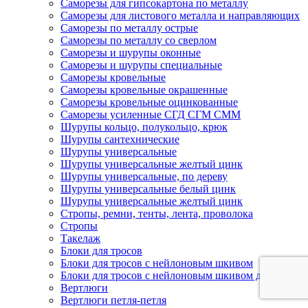
Саморезы для гипсокартона по металлу
Саморезы для листового металла и направляющих
Саморезы по металлу острые
Саморезы по металлу со сверлом
Саморезы и шурупы оконные
Саморезы и шурупы специальные
Саморезы кровельные
Саморезы кровельные окрашенные
Саморезы кровельные оцинкованные
Саморезы усиленные СГД СГМ СММ
Шурупы кольцо, полукольцо, крюк
Шурупы сантехнические
Шурупы универсальные
Шурупы универсальные желтый цинк
Шурупы универсальные, по дереву
Шурупы универсальные белый цинк
Шурупы универсальные желтый цинк
Стропы, ремни, тенты, лента, проволока
Стропы
Такелаж
Блоки для тросов
Блоки для тросов с нейлоновым шкивом
Блоки для тросов с нейлоновым шкивом двойные
Вертлюги
Вертлюги петля-петля