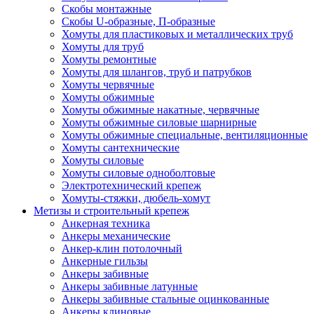
Скобы монтажные
Скобы U-образные, П-образные
Хомуты для пластиковых и металлических труб
Хомуты для труб
Хомуты ремонтные
Хомуты для шлангов, труб и патрубков
Хомуты червячные
Хомуты обжимные
Хомуты обжимные накатные, червячные
Хомуты обжимные силовые шарнирные
Хомуты обжимные специальные, вентиляционные
Хомуты сантехнические
Хомуты силовые
Хомуты силовые одноболтовые
Электротехнический крепеж
Хомуты-стяжки, дюбель-хомут
Метизы и строительный крепеж
Анкерная техника
Анкеры механические
Анкер-клин потолочный
Анкерные гильзы
Анкеры забивные
Анкеры забивные латунные
Анкеры забивные стальные оцинкованные
Анкеры клиновые