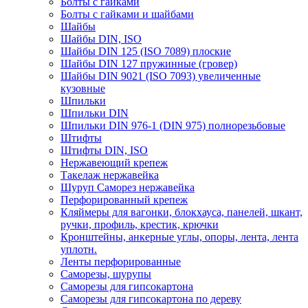
Болты с гайками
Болты с гайками и шайбами
Шайбы
Шайбы DIN, ISO
Шайбы DIN 125 (ISO 7089) плоские
Шайбы DIN 127 пружинные (гровер)
Шайбы DIN 9021 (ISO 7093) увеличенные
кузовные
Шпильки
Шпильки DIN
Шпильки DIN 976-1 (DIN 975) полнорезьбовые
Штифты
Штифты DIN, ISO
Нержавеющий крепеж
Такелаж нержавейка
Шуруп Саморез нержавейка
Перфорированный крепеж
Кляймеры для вагонки, блокхауса, панелей, шкант,
ручки, профиль, крестик, крючки
Кронштейны, анкерные углы, опоры, лента, лента
уплотн.
Ленты перфорированные
Саморезы, шурупы
Саморезы для гипсокартона
Саморезы для гипсокартона по дереву