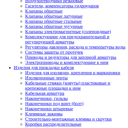
Воздухоотводчики резьбовые
Гасители, компенсаторы гидроударов
Клапаны обратные
Клапаны обратные латунные
Клапаны обратные стальные
Клапаны обратные чугунные
Клапаны электромагнитные (соленоидные)
Комплектующие для предохранительной и
регулирующей арматуры
Регуляторы давления, расхода и температуры воды
Системы защиты от протечек
Приводы и редукторы для запорной арматуры
Электроприводы и комплектующие к ним
Изделия для прокладки кабеля
Изделия для изоляции, крепления и маркировки
Изоляционные ленты
Кабельные стяжки (хомуты) пластиковые и
крепежные площадки к ним
Кабельная арматура
Наконечники, гильзы
Наконечники под винт (болт)
Наконечники штыревые
Клеммные зажимы
Строительно-монтажные клеммы и скрутки
Коробки распределительные