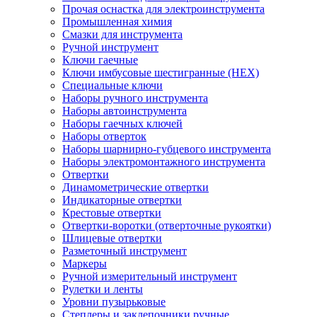
Прочая оснастка для электроинструмента
Промышленная химия
Смазки для инструмента
Ручной инструмент
Ключи гаечные
Ключи имбусовые шестигранные (HEX)
Специальные ключи
Наборы ручного инструмента
Наборы автоинструмента
Наборы гаечных ключей
Наборы отверток
Наборы шарнирно-губцевого инструмента
Наборы электромонтажного инструмента
Отвертки
Динамометрические отвертки
Индикаторные отвертки
Крестовые отвертки
Отвертки-воротки (отверточные рукоятки)
Шлицевые отвертки
Разметочный инструмент
Маркеры
Ручной измерительный инструмент
Рулетки и ленты
Уровни пузырьковые
Степлеры и заклепочники ручные