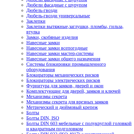
Дюбели фасадные с шурупом
Дюбель-гвозди
Дюбель-гвозди универсальные
Заклепки
Заклепки вытяжные,заглушки, пломбы, гильза,
втулка
Замки, скобяные изделия
Навесные замки
Навесные замки всепогодные
Навесные замки мастер-системы
Навесные замки общего назначения
Системы блокировки промышленного
оборудования
Блокираторы механических рисков
Блокираторы электрических рисков
Фурнитура для замков, дверей и окон
Комплектующие для дверей, замков и ключей
Механизмы секрета
Механизмы секрета для врезных замков
Метрический и дюймовый крепеж
Болты
Болты DIN, ISO
Болты DIN 603 мебельные с полукруглой головкой
и квадратным подголовком