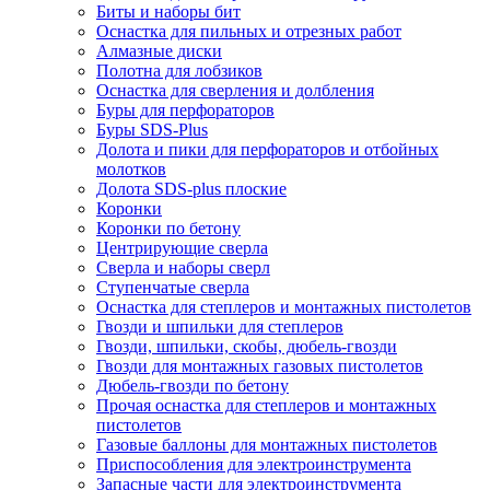
Биты и наборы бит
Оснастка для пильных и отрезных работ
Алмазные диски
Полотна для лобзиков
Оснастка для сверления и долбления
Буры для перфораторов
Буры SDS-Plus
Долота и пики для перфораторов и отбойных
молотков
Долота SDS-plus плоские
Коронки
Коронки по бетону
Центрирующие сверла
Сверла и наборы сверл
Ступенчатые сверла
Оснастка для степлеров и монтажных пистолетов
Гвозди и шпильки для степлеров
Гвозди, шпильки, скобы, дюбель-гвозди
Гвозди для монтажных газовых пистолетов
Дюбель-гвозди по бетону
Прочая оснастка для степлеров и монтажных
пистолетов
Газовые баллоны для монтажных пистолетов
Приспособления для электроинструмента
Запасные части для электроинструмента