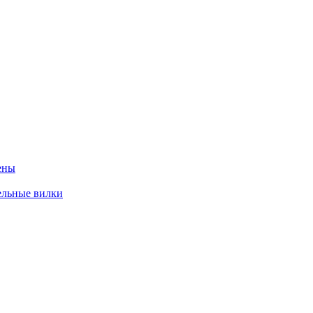
ены
ельные вилки