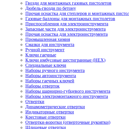
Гвозди для монтажных газовых пистолетов
Дюбель-гвозди по бетону
Прочая оснастка для степлеров и монтажных писто
Газовые баллоны для монтажных пистолетов
Приспособления для электроинструмента
Запасные части для электроинструмента
Прочая оснастка для электроинструмента
Промышленная химия
Смазки для инструмента
Ручной инструмент
Ключи гаечные
Ключи имбусовые шестигранные (HEX)
Специальные ключи
Наборы ручного инструмента
Наборы автоинструмента
Наборы гаечных ключей
Наборы отверток
Наборы шарнирно-губцевого инструмента
Наборы электромонтажного инструмента
Отвертки
Динамометрические отвертки
Индикаторные отвертки
Крестовые отвертки
Отвертки-воротки (отверточные рукоятки)
Шлицевые отвертки