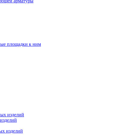
ующей арматуры
ные площадки к ним
ных изделий
 изделий
ых изделий