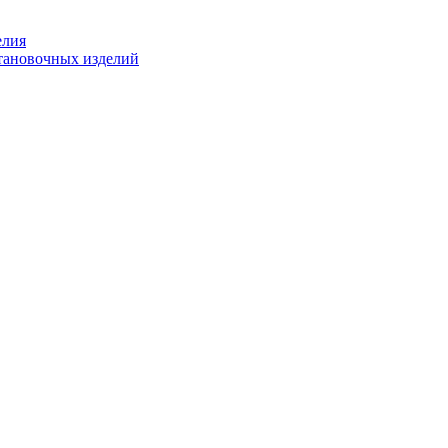
елия
становочных изделий