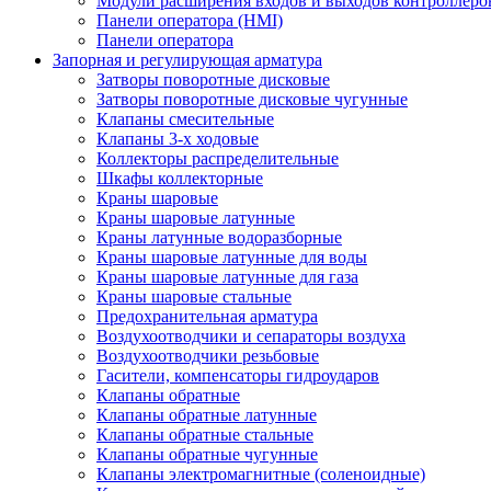
Модули расширения входов и выходов контроллеро
Панели оператора (HMI)
Панели оператора
Запорная и регулирующая арматура
Затворы поворотные дисковые
Затворы поворотные дисковые чугунные
Клапаны смесительные
Клапаны 3-х ходовые
Коллекторы распределительные
Шкафы коллекторные
Краны шаровые
Краны шаровые латунные
Краны латунные водоразборные
Краны шаровые латунные для воды
Краны шаровые латунные для газа
Краны шаровые стальные
Предохранительная арматура
Воздухоотводчики и сепараторы воздуха
Воздухоотводчики резьбовые
Гасители, компенсаторы гидроударов
Клапаны обратные
Клапаны обратные латунные
Клапаны обратные стальные
Клапаны обратные чугунные
Клапаны электромагнитные (соленоидные)