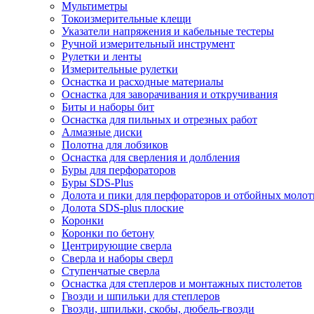
Мультиметры
Токоизмерительные клещи
Указатели напряжения и кабельные тестеры
Ручной измерительный инструмент
Рулетки и ленты
Измерительные рулетки
Оснастка и расходные материалы
Оснастка для заворачивания и откручивания
Биты и наборы бит
Оснастка для пильных и отрезных работ
Алмазные диски
Полотна для лобзиков
Оснастка для сверления и долбления
Буры для перфораторов
Буры SDS-Plus
Долота и пики для перфораторов и отбойных молот
Долота SDS-plus плоские
Коронки
Коронки по бетону
Центрирующие сверла
Сверла и наборы сверл
Ступенчатые сверла
Оснастка для степлеров и монтажных пистолетов
Гвозди и шпильки для степлеров
Гвозди, шпильки, скобы, дюбель-гвозди