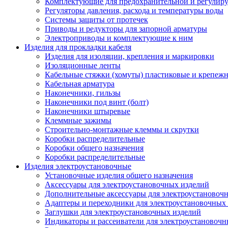
Комплектующие для предохранительной и регулир
Регуляторы давления, расхода и температуры воды
Системы защиты от протечек
Приводы и редукторы для запорной арматуры
Электроприводы и комплектующие к ним
Изделия для прокладки кабеля
Изделия для изоляции, крепления и маркировки
Изоляционные ленты
Кабельные стяжки (хомуты) пластиковые и крепеж
Кабельная арматура
Наконечники, гильзы
Наконечники под винт (болт)
Наконечники штыревые
Клеммные зажимы
Строительно-монтажные клеммы и скрутки
Коробки распределительные
Коробки общего назначения
Коробки распределительные
Изделия электроустановочные
Установочные изделия общего назначения
Аксессуары для электроустановочных изделий
Дополнительные аксессуары для электроустановоч
Адаптеры и переходники для электроустановочных
Заглушки для электроустановочных изделий
Индикаторы и рассеиватели для электроустановочн