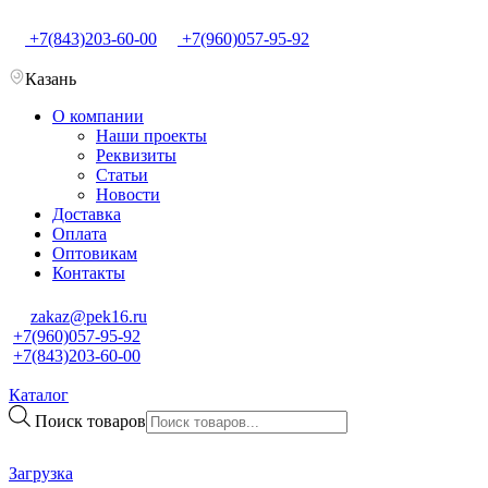
+7(843)203-60-00
+7(960)057-95-92
Казань
О компании
Наши проекты
Реквизиты
Статьи
Новости
Доставка
Оплата
Оптовикам
Контакты
zakaz@pek16.ru
+7(960)057-95-92
+7(843)203-60-00
Каталог
Поиск товаров
Загрузка