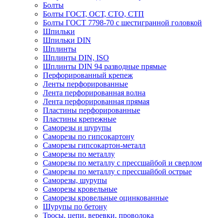
Болты
Болты ГОСТ, ОСТ, СТО, СТП
Болты ГОСТ 7798-70 с шестигранной головкой
Шпильки
Шпильки DIN
Шплинты
Шплинты DIN, ISO
Шплинты DIN 94 разводные прямые
Перфорированный крепеж
Ленты перфорированные
Лента перфорированная волна
Лента перфорированная прямая
Пластины перфорированные
Пластины крепежные
Саморезы и шурупы
Саморезы по гипсокартону
Саморезы гипсокартон-металл
Саморезы по металлу
Саморезы по металлу с прессшайбой и сверлом
Саморезы по металлу с прессшайбой острые
Саморезы, шурупы
Саморезы кровельные
Саморезы кровельные оцинкованные
Шурупы по бетону
Тросы, цепи, веревки, проволока