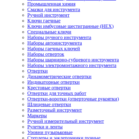
Промышленная химия
Смазки для инструмента
Ручной инструмент
Ключи гаечные
Ключи имбусовые шестигранные (HEX)
Специальные ключи
Наборы ручного инструмента
Наборы автоинструмента
Наборы гаечных ключей
Наборы отверток
Наборы шарнирно-губцевого инструмента
Наборы электромонтажного инструмента
Отвертки
Динамометрические отвертки
Индикаторные отвертки
Крестовые отвертки
Отвертки для точных работ
Отвертки-воротки (отверточные рукоятки)
Шлицевые отвертки
Разметочный инструмент
Маркеры
Ручной измерительный инструмент
Рулетки и ленты
Уровни пузырьковые
Степлеры и заклепочники ручные