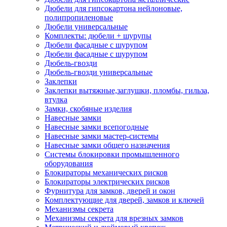
Дюбели для гипсокартона нейлоновые,
полипропиленовые
Дюбели универсальные
Комплекты: дюбели + шурупы
Дюбели фасадные с шурупом
Дюбели фасадные с шурупом
Дюбель-гвозди
Дюбель-гвозди универсальные
Заклепки
Заклепки вытяжные,заглушки, пломбы, гильза,
втулка
Замки, скобяные изделия
Навесные замки
Навесные замки всепогодные
Навесные замки мастер-системы
Навесные замки общего назначения
Системы блокировки промышленного
оборудования
Блокираторы механических рисков
Блокираторы электрических рисков
Фурнитура для замков, дверей и окон
Комплектующие для дверей, замков и ключей
Механизмы секрета
Механизмы секрета для врезных замков