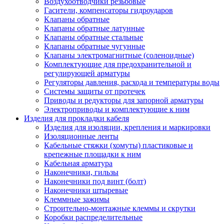
Воздухоотводчики резьбовые
Гасители, компенсаторы гидроударов
Клапаны обратные
Клапаны обратные латунные
Клапаны обратные стальные
Клапаны обратные чугунные
Клапаны электромагнитные (соленоидные)
Комплектующие для предохранительной и
регулирующей арматуры
Регуляторы давления, расхода и температуры воды
Системы защиты от протечек
Приводы и редукторы для запорной арматуры
Электроприводы и комплектующие к ним
Изделия для прокладки кабеля
Изделия для изоляции, крепления и маркировки
Изоляционные ленты
Кабельные стяжки (хомуты) пластиковые и
крепежные площадки к ним
Кабельная арматура
Наконечники, гильзы
Наконечники под винт (болт)
Наконечники штыревые
Клеммные зажимы
Строительно-монтажные клеммы и скрутки
Коробки распределительные