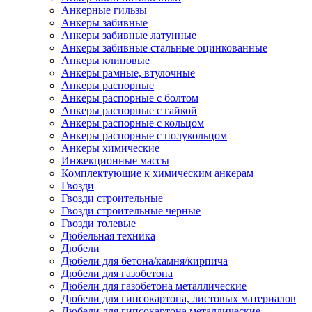
Анкерные гильзы
Анкеры забивные
Анкеры забивные латунные
Анкеры забивные стальные оцинкованные
Анкеры клиновые
Анкеры рамные, втулочные
Анкеры распорные
Анкеры распорные с болтом
Анкеры распорные с гайкой
Анкеры распорные с кольцом
Анкеры распорные с полукольцом
Анкеры химические
Инжекционные массы
Комплектующие к химическим анкерам
Гвозди
Гвозди строительные
Гвозди строительные черные
Гвозди толевые
Дюбельная техника
Дюбели
Дюбели для бетона/камня/кирпича
Дюбели для газобетона
Дюбели для газобетона металлические
Дюбели для гипсокартона, листовых материалов
Дюбели для гипсокартона металлические