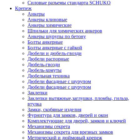
Силовые разъемы стандарта SCHUKO
Крепеж
Анкеры
Анкеры клиновые
Анкеры химические
Шпильки для химических анкеров
Анкеры шурупы по бетону
Болты анкерные
Болты анкерные с гайкой
Дюбели и дюбель-гвозди
Дюбели распорные
Дюбель-гвозди
Дюбель-хомуты
Дюбельная техника
Дюбели фасадные с шурупом
Дюбели фасадные с шурупом
Заклепки
Заклепки вытяжные,заглушки, пломбы, гильза,
втулка
Замки, скобяные изделия
Фурнитура для замков, дверей и окон
Комплектующие для дверей, замков и ключей
Механизмы секрета
Механизмы секрета для врезных замков
Метрический и дюймовый крепеж