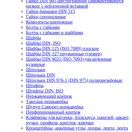
Гайки DIN 985 шестигранные самоконтрящиеся
низкие с нейлоновой вставкой
Гайки-барашки DIN 315
Гайки специальные
Комплекты крепежные
Болты с гайками
Болты с гайками и шайбами
Шайбы
Шайбы DIN, ISO
Шайбы DIN 125 (ISO 7089) плоские
Шайбы DIN 127 пружинные (гровер)
Шайбы DIN 9021 (ISO 7093) увеличенные
кузовные
Шпильки
Шпильки DIN
Шпильки DIN 976-1 (DIN 975) полнорезьбовые
Штифты
Штифты DIN, ISO
Нержавеющий крепеж
Такелаж нержавейка
Шуруп Саморез нержавейка
Перфорированный крепеж
Кляймеры для вагонки, блокхауса, панелей, шкант,
ручки, профиль, крестик, крючки
Кронштейны, анкерные углы, опоры, лента, лента