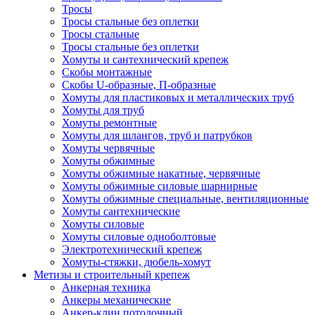
Тросы
Тросы стальные без оплетки
Тросы стальные
Тросы стальные без оплетки
Хомуты и сантехнический крепеж
Скобы монтажные
Скобы U-образные, П-образные
Хомуты для пластиковых и металлических труб
Хомуты для труб
Хомуты ремонтные
Хомуты для шлангов, труб и патрубков
Хомуты червячные
Хомуты обжимные
Хомуты обжимные накатные, червячные
Хомуты обжимные силовые шарнирные
Хомуты обжимные специальные, вентиляционные
Хомуты сантехнические
Хомуты силовые
Хомуты силовые одноболтовые
Электротехнический крепеж
Хомуты-стяжки, дюбель-хомут
Метизы и строительный крепеж
Анкерная техника
Анкеры механические
Анкер-клин потолочный