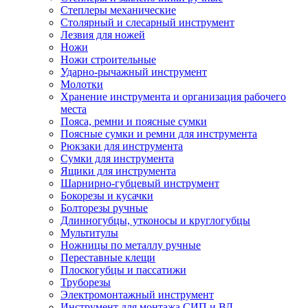
Степлеры механические
Столярный и слесарный инструмент
Лезвия для ножей
Ножи
Ножи строительные
Ударно-рычажный инструмент
Молотки
Хранение инструмента и организация рабочего
места
Пояса, ремни и поясные сумки
Поясные сумки и ремни для инструмента
Рюкзаки для инструмента
Сумки для инструмента
Ящики для инструмента
Шарнирно-губцевый инструмент
Бокорезы и кусачки
Болторезы ручные
Длинногубцы, утконосы и круглогубцы
Мультитулы
Ножницы по металлу ручные
Переставные клещи
Плоскогубцы и пассатижи
Труборезы
Электромонтажный инструмент
Инструмент для монтажа СИП и ВЛ