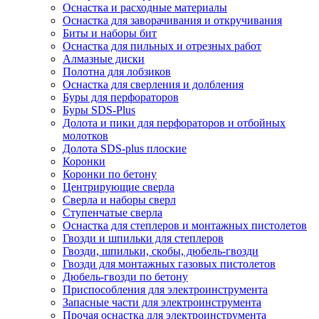
Оснастка и расходные материалы
Оснастка для заворачивания и откручивания
Биты и наборы бит
Оснастка для пильных и отрезных работ
Алмазные диски
Полотна для лобзиков
Оснастка для сверления и долбления
Буры для перфораторов
Буры SDS-Plus
Долота и пики для перфораторов и отбойных
молотков
Долота SDS-plus плоские
Коронки
Коронки по бетону
Центрирующие сверла
Сверла и наборы сверл
Ступенчатые сверла
Оснастка для степлеров и монтажных пистолетов
Гвозди и шпильки для степлеров
Гвозди, шпильки, скобы, дюбель-гвозди
Гвозди для монтажных газовых пистолетов
Дюбель-гвозди по бетону
Приспособления для электроинструмента
Запасные части для электроинструмента
Прочая оснастка для электроинструмента