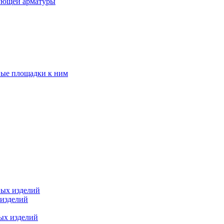
ующей арматуры
ные площадки к ним
ных изделий
 изделий
ых изделий