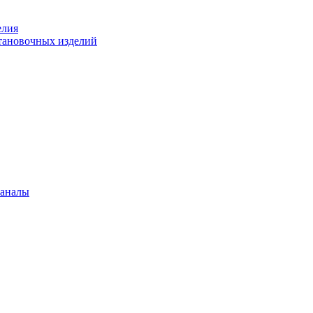
елия
становочных изделий
каналы