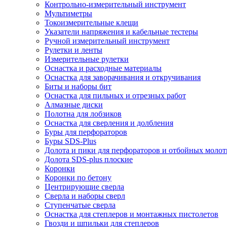
Контрольно-измерительный инструмент
Мультиметры
Токоизмерительные клещи
Указатели напряжения и кабельные тестеры
Ручной измерительный инструмент
Рулетки и ленты
Измерительные рулетки
Оснастка и расходные материалы
Оснастка для заворачивания и откручивания
Биты и наборы бит
Оснастка для пильных и отрезных работ
Алмазные диски
Полотна для лобзиков
Оснастка для сверления и долбления
Буры для перфораторов
Буры SDS-Plus
Долота и пики для перфораторов и отбойных молот
Долота SDS-plus плоские
Коронки
Коронки по бетону
Центрирующие сверла
Сверла и наборы сверл
Ступенчатые сверла
Оснастка для степлеров и монтажных пистолетов
Гвозди и шпильки для степлеров