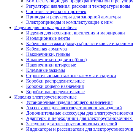
Комплектующие для предохранительной и регулир
Регуляторы давления, расхода и температуры воды
Системы защиты от протечек
Приводы и редукторы для запорной арматуры
Электроприводы и комплектующие к ним
Изделия для прокладки кабеля
Изделия для изоляции, крепления и маркировки
Изоляционные ленты
Кабельные стяжки (хомуты) пластиковые и крепеж
Кабельная арматура
Наконечники, гильзы
Наконечники под винт (болт)
Наконечники штыревые
Клеммные зажимы
Строительно-монтажные клеммы и скрутки
Коробки распределительные
Коробки общего назначения
Коробки распределительные
Изделия электроустановочные
Установочные изделия общего назначения
Аксессуары для электроустановочных изделий
Дополнительные аксессуары для электроустановоч
Адаптеры и переходники для электроустановочных
Заглушки для электроустановочных изделий
Индикаторы и рассеиватели для электроустановочн