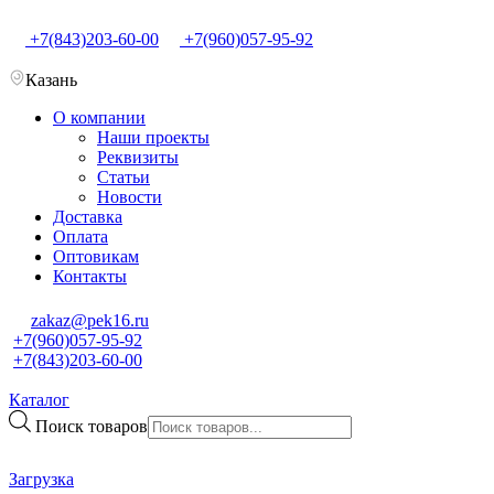
+7(843)203-60-00
+7(960)057-95-92
Казань
О компании
Наши проекты
Реквизиты
Статьи
Новости
Доставка
Оплата
Оптовикам
Контакты
zakaz@pek16.ru
+7(960)057-95-92
+7(843)203-60-00
Каталог
Поиск товаров
Загрузка