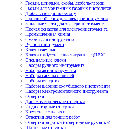
Гвозди, шпильки, скобы, дюбель-гвозди
Гвозди для монтажных газовых пистолетов
Дюбель-гвозди по бетону
Приспособления для электроинструмента
Запасные части для электроинструмента
Прочая оснастка для электроинструмента
Промышленная химия
Смазки для инструмента
Ручной инструмент
Ключи гаечные
Ключи имбусовые шестигранные (HEX)
Специальные ключи
Наборы ручного инструмента
Наборы автоинструмента
Наборы гаечных ключей
Наборы отверток
Наборы шарнирно-губцевого инструмента
Наборы электромонтажного инструмента
Отвертки
Динамометрические отвертки
Индикаторные отвертки
Крестовые отвертки
Отвертки для точных работ
Отвертки-воротки (отверточные рукоятки)
Шлицевые отвертки