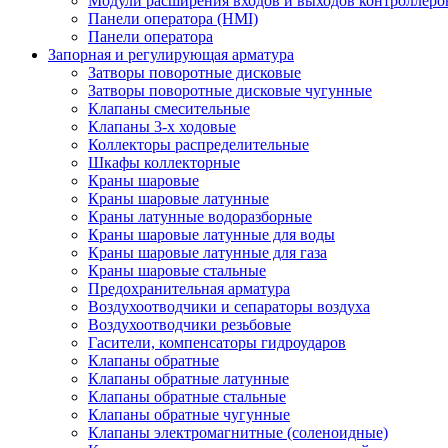
Модули расширения входов и выходов контроллеро
Панели оператора (HMI)
Панели оператора
Запорная и регулирующая арматура
Затворы поворотные дисковые
Затворы поворотные дисковые чугунные
Клапаны смесительные
Клапаны 3-х ходовые
Коллекторы распределительные
Шкафы коллекторные
Краны шаровые
Краны шаровые латунные
Краны латунные водоразборные
Краны шаровые латунные для воды
Краны шаровые латунные для газа
Краны шаровые стальные
Предохранительная арматура
Воздухоотводчики и сепараторы воздуха
Воздухоотводчики резьбовые
Гасители, компенсаторы гидроударов
Клапаны обратные
Клапаны обратные латунные
Клапаны обратные стальные
Клапаны обратные чугунные
Клапаны электромагнитные (соленоидные)