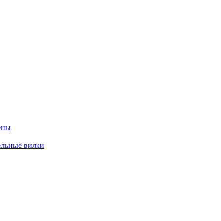
ены
ельные вилки