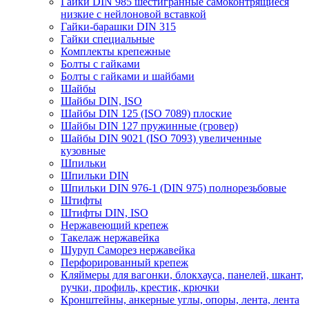
Гайки DIN 985 шестигранные самоконтрящиеся
низкие с нейлоновой вставкой
Гайки-барашки DIN 315
Гайки специальные
Комплекты крепежные
Болты с гайками
Болты с гайками и шайбами
Шайбы
Шайбы DIN, ISO
Шайбы DIN 125 (ISO 7089) плоские
Шайбы DIN 127 пружинные (гровер)
Шайбы DIN 9021 (ISO 7093) увеличенные
кузовные
Шпильки
Шпильки DIN
Шпильки DIN 976-1 (DIN 975) полнорезьбовые
Штифты
Штифты DIN, ISO
Нержавеющий крепеж
Такелаж нержавейка
Шуруп Саморез нержавейка
Перфорированный крепеж
Кляймеры для вагонки, блокхауса, панелей, шкант,
ручки, профиль, крестик, крючки
Кронштейны, анкерные углы, опоры, лента, лента