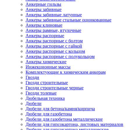
Анкерные гильзы
Анкеры забивные
Анкеры забивные латунные
Анкеры забивные стальные оцинкованные
Анкеры клиновые
Анкеры рамные, втулочные
Анкеры распорные
Анкеры распорные с болтом
Анкеры распорные с гайкой
Анкеры распорные с кольцом
Анкеры распорные с полукольцом
Анкеры химические
Инжекционные массы
Комплектующие к химическим анкерам
Гвозди
Гвозди строительные
Гвозди строительные черные
Гвозди толевые
Дюбельная техника
Дюбели
Дюбели для бетона/камня/кирпича
Дюбели для газобетона
Дюбели для газобетона металлические
Дюбели для гипсокартона, листовых материалов
Дюбели для гипсокартона металлические