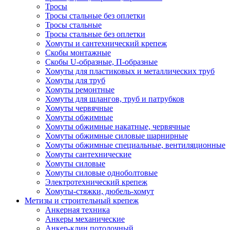
Тросы
Тросы стальные без оплетки
Тросы стальные
Тросы стальные без оплетки
Хомуты и сантехнический крепеж
Скобы монтажные
Скобы U-образные, П-образные
Хомуты для пластиковых и металлических труб
Хомуты для труб
Хомуты ремонтные
Хомуты для шлангов, труб и патрубков
Хомуты червячные
Хомуты обжимные
Хомуты обжимные накатные, червячные
Хомуты обжимные силовые шарнирные
Хомуты обжимные специальные, вентиляционные
Хомуты сантехнические
Хомуты силовые
Хомуты силовые одноболтовые
Электротехнический крепеж
Хомуты-стяжки, дюбель-хомут
Метизы и строительный крепеж
Анкерная техника
Анкеры механические
Анкер-клин потолочный