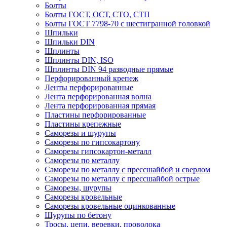
Болты
Болты ГОСТ, ОСТ, СТО, СТП
Болты ГОСТ 7798-70 с шестигранной головкой
Шпильки
Шпильки DIN
Шплинты
Шплинты DIN, ISO
Шплинты DIN 94 разводные прямые
Перфорированный крепеж
Ленты перфорированные
Лента перфорированная волна
Лента перфорированная прямая
Пластины перфорированные
Пластины крепежные
Саморезы и шурупы
Саморезы по гипсокартону
Саморезы гипсокартон-металл
Саморезы по металлу
Саморезы по металлу с прессшайбой и сверлом
Саморезы по металлу с прессшайбой острые
Саморезы, шурупы
Саморезы кровельные
Саморезы кровельные оцинкованные
Шурупы по бетону
Тросы, цепи, веревки, проволока