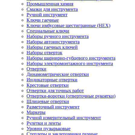
Промышленная химия
Смазки для инструмента
Ручной инструмент
Ключи гаечные
Ключи имбусовые шестигранные (HEX)
Специальные ключи
Наборы ручного инструмента
Наборы автоинструмента
Наборы гаечных ключей
Наборы отверток
Наборы шарнирно-губцевого инструмента
Наборы электромонтажного инструмента
Отвертки
Динамометрические отвертки
Индикаторные отвертки
Крестовые отвертки
Отвертки для точных работ
Отвертки-воротки (отверточные рукоятки)
Шлицевые отвертки
Разметочный инструмент
Маркеры
Ручной измерительный инструмент
Рулетки и ленты
Уровни пузырьковые
Степлеры и заклепочники ручные