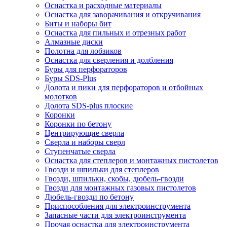
Оснастка и расходные материалы
Оснастка для заворачивания и откручивания
Биты и наборы бит
Оснастка для пильных и отрезных работ
Алмазные диски
Полотна для лобзиков
Оснастка для сверления и долбления
Буры для перфораторов
Буры SDS-Plus
Долота и пики для перфораторов и отбойных
молотков
Долота SDS-plus плоские
Коронки
Коронки по бетону
Центрирующие сверла
Сверла и наборы сверл
Ступенчатые сверла
Оснастка для степлеров и монтажных пистолетов
Гвозди и шпильки для степлеров
Гвозди, шпильки, скобы, дюбель-гвозди
Гвозди для монтажных газовых пистолетов
Дюбель-гвозди по бетону
Приспособления для электроинструмента
Запасные части для электроинструмента
Прочая оснастка для электроинструмента