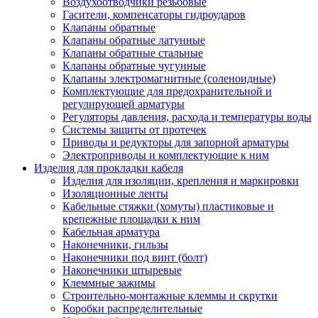
Воздухоотводчики резьбовые
Гасители, компенсаторы гидроударов
Клапаны обратные
Клапаны обратные латунные
Клапаны обратные стальные
Клапаны обратные чугунные
Клапаны электромагнитные (соленоидные)
Комплектующие для предохранительной и
регулирующей арматуры
Регуляторы давления, расхода и температуры воды
Системы защиты от протечек
Приводы и редукторы для запорной арматуры
Электроприводы и комплектующие к ним
Изделия для прокладки кабеля
Изделия для изоляции, крепления и маркировки
Изоляционные ленты
Кабельные стяжки (хомуты) пластиковые и
крепежные площадки к ним
Кабельная арматура
Наконечники, гильзы
Наконечники под винт (болт)
Наконечники штыревые
Клеммные зажимы
Строительно-монтажные клеммы и скрутки
Коробки распределительные