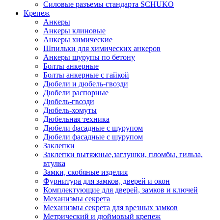
Силовые разъемы стандарта SCHUKO
Крепеж
Анкеры
Анкеры клиновые
Анкеры химические
Шпильки для химических анкеров
Анкеры шурупы по бетону
Болты анкерные
Болты анкерные с гайкой
Дюбели и дюбель-гвозди
Дюбели распорные
Дюбель-гвозди
Дюбель-хомуты
Дюбельная техника
Дюбели фасадные с шурупом
Дюбели фасадные с шурупом
Заклепки
Заклепки вытяжные,заглушки, пломбы, гильза,
втулка
Замки, скобяные изделия
Фурнитура для замков, дверей и окон
Комплектующие для дверей, замков и ключей
Механизмы секрета
Механизмы секрета для врезных замков
Метрический и дюймовый крепеж