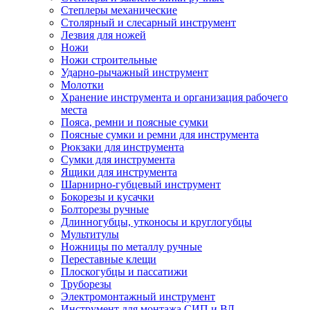
Степлеры механические
Столярный и слесарный инструмент
Лезвия для ножей
Ножи
Ножи строительные
Ударно-рычажный инструмент
Молотки
Хранение инструмента и организация рабочего
места
Пояса, ремни и поясные сумки
Поясные сумки и ремни для инструмента
Рюкзаки для инструмента
Сумки для инструмента
Ящики для инструмента
Шарнирно-губцевый инструмент
Бокорезы и кусачки
Болторезы ручные
Длинногубцы, утконосы и круглогубцы
Мультитулы
Ножницы по металлу ручные
Переставные клещи
Плоскогубцы и пассатижи
Труборезы
Электромонтажный инструмент
Инструмент для монтажа СИП и ВЛ