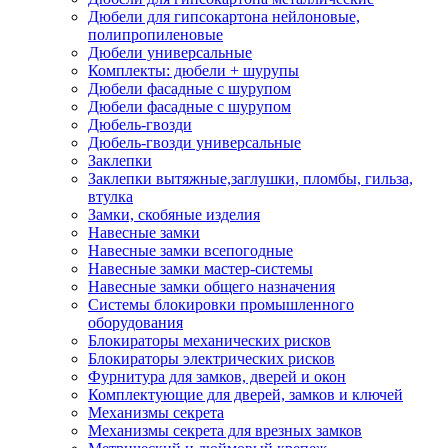
Дюбели для гипсокартона нейлоновые,
полипропиленовые
Дюбели универсальные
Комплекты: дюбели + шурупы
Дюбели фасадные с шурупом
Дюбели фасадные с шурупом
Дюбель-гвозди
Дюбель-гвозди универсальные
Заклепки
Заклепки вытяжные,заглушки, пломбы, гильза,
втулка
Замки, скобяные изделия
Навесные замки
Навесные замки всепогодные
Навесные замки мастер-системы
Навесные замки общего назначения
Системы блокировки промышленного
оборудования
Блокираторы механических рисков
Блокираторы электрических рисков
Фурнитура для замков, дверей и окон
Комплектующие для дверей, замков и ключей
Механизмы секрета
Механизмы секрета для врезных замков