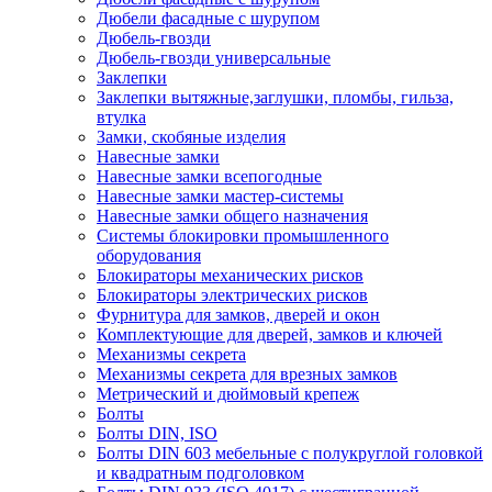
Дюбели фасадные с шурупом
Дюбель-гвозди
Дюбель-гвозди универсальные
Заклепки
Заклепки вытяжные,заглушки, пломбы, гильза,
втулка
Замки, скобяные изделия
Навесные замки
Навесные замки всепогодные
Навесные замки мастер-системы
Навесные замки общего назначения
Системы блокировки промышленного
оборудования
Блокираторы механических рисков
Блокираторы электрических рисков
Фурнитура для замков, дверей и окон
Комплектующие для дверей, замков и ключей
Механизмы секрета
Механизмы секрета для врезных замков
Метрический и дюймовый крепеж
Болты
Болты DIN, ISO
Болты DIN 603 мебельные с полукруглой головкой
и квадратным подголовком