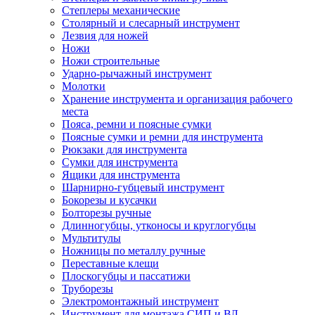
Степлеры механические
Столярный и слесарный инструмент
Лезвия для ножей
Ножи
Ножи строительные
Ударно-рычажный инструмент
Молотки
Хранение инструмента и организация рабочего
места
Пояса, ремни и поясные сумки
Поясные сумки и ремни для инструмента
Рюкзаки для инструмента
Сумки для инструмента
Ящики для инструмента
Шарнирно-губцевый инструмент
Бокорезы и кусачки
Болторезы ручные
Длинногубцы, утконосы и круглогубцы
Мультитулы
Ножницы по металлу ручные
Переставные клещи
Плоскогубцы и пассатижи
Труборезы
Электромонтажный инструмент
Инструмент для монтажа СИП и ВЛ