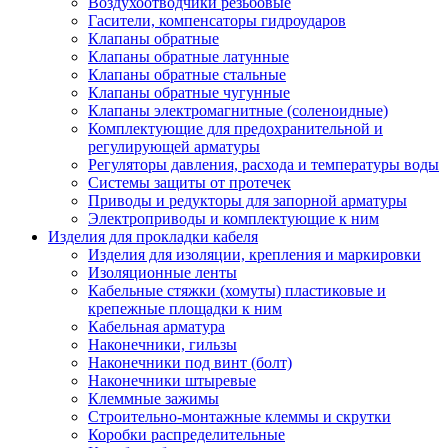
Воздухоотводчики резьбовые
Гасители, компенсаторы гидроударов
Клапаны обратные
Клапаны обратные латунные
Клапаны обратные стальные
Клапаны обратные чугунные
Клапаны электромагнитные (соленоидные)
Комплектующие для предохранительной и
регулирующей арматуры
Регуляторы давления, расхода и температуры воды
Системы защиты от протечек
Приводы и редукторы для запорной арматуры
Электроприводы и комплектующие к ним
Изделия для прокладки кабеля
Изделия для изоляции, крепления и маркировки
Изоляционные ленты
Кабельные стяжки (хомуты) пластиковые и
крепежные площадки к ним
Кабельная арматура
Наконечники, гильзы
Наконечники под винт (болт)
Наконечники штыревые
Клеммные зажимы
Строительно-монтажные клеммы и скрутки
Коробки распределительные