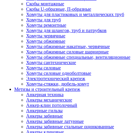
Скобы монтажные
Скобы U-образные, П-образные
Хомуты для пластиковых и металлических труб
Хомуты для труб
Хомуты ремонтные
Хомуты для шлангов, труб и патрубков
Хомуты червячные
Хомуты обжимные
Хомуты обжимные накатные, червячные
Хомуты обжимные силовые шарнирные
Хомуты обжимные специальные, вентиляционные
Хомуты сантехнические
Хомуты силовые
Хомуты силовые одноболтовые
Электротехнический крепеж
Хомуты-стяжки, дюбель-хомут
Метизы и строительный крепеж
Анкерная техника
Анкеры механические
Анкер-клин потолочный
Анкерные гильзы
Анкеры забивные
Анкеры забивные латунные
Анкеры забивные стальные оцинкованные
Анкеры клиновые