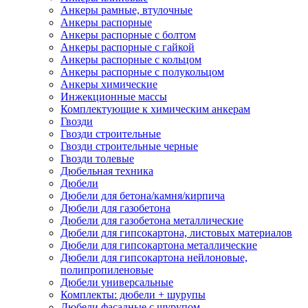
Анкеры рамные, втулочные
Анкеры распорные
Анкеры распорные с болтом
Анкеры распорные с гайкой
Анкеры распорные с кольцом
Анкеры распорные с полукольцом
Анкеры химические
Инжекционные массы
Комплектующие к химическим анкерам
Гвозди
Гвозди строительные
Гвозди строительные черные
Гвозди толевые
Дюбельная техника
Дюбели
Дюбели для бетона/камня/кирпича
Дюбели для газобетона
Дюбели для газобетона металлические
Дюбели для гипсокартона, листовых материалов
Дюбели для гипсокартона металлические
Дюбели для гипсокартона нейлоновые,
полипропиленовые
Дюбели универсальные
Комплекты: дюбели + шурупы
Дюбели фасадные с шурупом