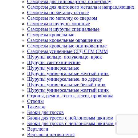
Саморезы для гипсокартона по металлу
Саморезы для листового металла и направляющих
Саморезы по металлу острые
Саморезы по металлу со сверлом
Саморезы и шурупы оконные
Саморезы и шурупы специальные
Саморезы кровельные
Саморезы кровельные окрашенные
Саморезы кровельные оцинкованные
Саморезы усиленные СГД СГМ СММ
Шурупы кольцо, полукольцо, крюк
Шурупы сантехнические
Шурупы универсальные
Шурупы универсальные желтый цинк
Шурупы универсальные, по дереву
Шурупы универсальные белый цинк
Шурупы универсальные желтый цинк
Стропы, ремни, тенты, лента, проволока
Стропы
Такелаж
Блоки для тросов
Блоки для тросов с нейлоновым шкивом
Блоки для тросов с нейлоновым шкивом двойные
Вертлюги
Вертлюги петля-петля