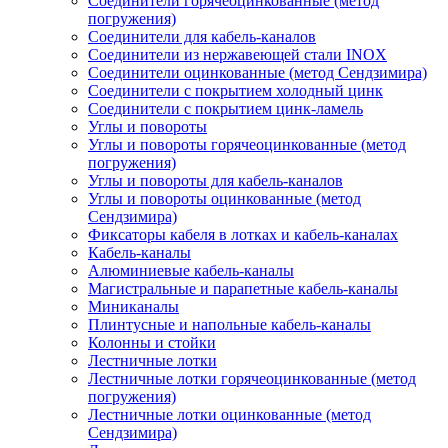
Соединители горячеоцинкованные (метод
погружения)
Соединители для кабель-каналов
Соединители из нержавеющей стали INOX
Соединители оцинкованные (метод Сендзимира)
Соединители с покрытием холодный цинк
Соединители с покрытием цинк-ламель
Углы и повороты
Углы и повороты горячеоцинкованные (метод
погружения)
Углы и повороты для кабель-каналов
Углы и повороты оцинкованные (метод
Сендзимира)
Фиксаторы кабеля в лотках и кабель-каналах
Кабель-каналы
Алюминиевые кабель-каналы
Магистральные и парапетные кабель-каналы
Миниканалы
Плинтусные и напольные кабель-каналы
Колонны и стойки
Лестничные лотки
Лестничные лотки горячеоцинкованные (метод
погружения)
Лестничные лотки оцинкованные (метод
Сендзимира)