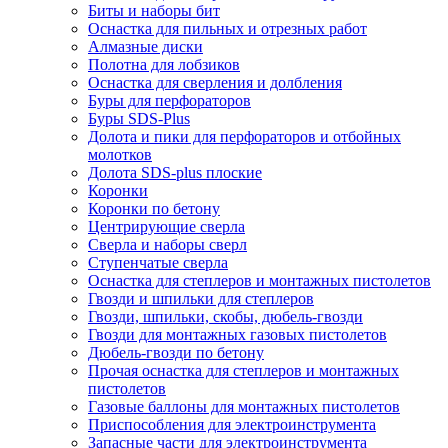
Биты и наборы бит
Оснастка для пильных и отрезных работ
Алмазные диски
Полотна для лобзиков
Оснастка для сверления и долбления
Буры для перфораторов
Буры SDS-Plus
Долота и пики для перфораторов и отбойных
молотков
Долота SDS-plus плоские
Коронки
Коронки по бетону
Центрирующие сверла
Сверла и наборы сверл
Ступенчатые сверла
Оснастка для степлеров и монтажных пистолетов
Гвозди и шпильки для степлеров
Гвозди, шпильки, скобы, дюбель-гвозди
Гвозди для монтажных газовых пистолетов
Дюбель-гвозди по бетону
Прочая оснастка для степлеров и монтажных
пистолетов
Газовые баллоны для монтажных пистолетов
Приспособления для электроинструмента
Запасные части для электроинструмента