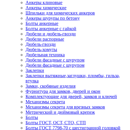
Анкеры клиновые
Анкеры химические
Шпильки для химических анкеров
Анкеры шурупы по бетону
Болты анкерные
Болты анкерные с гайкой
Дюбели и дюбель-гвозди
Дюбели распорные
Дюбель-гвозди
Дюбель-хомуты
Дюбельная техника
Дюбели фасадные с шурупом
Дюбели фасадные с шурупом
Заклепки
Заклепки вытяжные,заглушки, пломбы, гильза,
втулка
Замки, скобяные изделия
Фурнитура для замков, дверей и окон
Комплектующие для дверей, замков и ключей
Механизмы секрета
Механизмы секрета для врезных замков
Метрический и дюймовый крепеж
Болты
Болты ГОСТ, ОСТ, СТО, СТП
Болты ГОСТ 7798-70 с шестигранной головкой