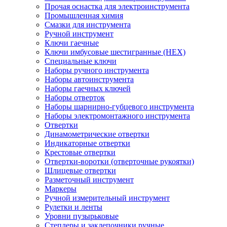
Прочая оснастка для электроинструмента
Промышленная химия
Смазки для инструмента
Ручной инструмент
Ключи гаечные
Ключи имбусовые шестигранные (HEX)
Специальные ключи
Наборы ручного инструмента
Наборы автоинструмента
Наборы гаечных ключей
Наборы отверток
Наборы шарнирно-губцевого инструмента
Наборы электромонтажного инструмента
Отвертки
Динамометрические отвертки
Индикаторные отвертки
Крестовые отвертки
Отвертки-воротки (отверточные рукоятки)
Шлицевые отвертки
Разметочный инструмент
Маркеры
Ручной измерительный инструмент
Рулетки и ленты
Уровни пузырьковые
Степлеры и заклепочники ручные