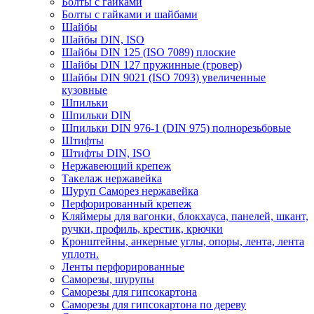
Болты с гайками
Болты с гайками и шайбами
Шайбы
Шайбы DIN, ISO
Шайбы DIN 125 (ISO 7089) плоские
Шайбы DIN 127 пружинные (гровер)
Шайбы DIN 9021 (ISO 7093) увеличенные
кузовные
Шпильки
Шпильки DIN
Шпильки DIN 976-1 (DIN 975) полнорезьбовые
Штифты
Штифты DIN, ISO
Нержавеющий крепеж
Такелаж нержавейка
Шуруп Саморез нержавейка
Перфорированный крепеж
Кляймеры для вагонки, блокхауса, панелей, шкант,
ручки, профиль, крестик, крючки
Кронштейны, анкерные углы, опоры, лента, лента
уплотн.
Ленты перфорированные
Саморезы, шурупы
Саморезы для гипсокартона
Саморезы для гипсокартона по дереву