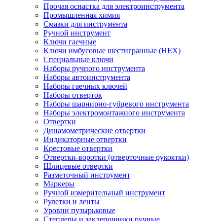
Прочая оснастка для электроинструмента
Промышленная химия
Смазки для инструмента
Ручной инструмент
Ключи гаечные
Ключи имбусовые шестигранные (HEX)
Специальные ключи
Наборы ручного инструмента
Наборы автоинструмента
Наборы гаечных ключей
Наборы отверток
Наборы шарнирно-губцевого инструмента
Наборы электромонтажного инструмента
Отвертки
Динамометрические отвертки
Индикаторные отвертки
Крестовые отвертки
Отвертки-воротки (отверточные рукоятки)
Шлицевые отвертки
Разметочный инструмент
Маркеры
Ручной измерительный инструмент
Рулетки и ленты
Уровни пузырьковые
Степлеры и заклепочники ручные