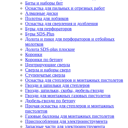
Биты и наборы бит
Оснастка для пильных и отрезных работ
Алмазные диски
Полотна для лобзиков
Оснастка для сверления и долбления
Буры для перфораторов
Буры SDS-Plus
Долота и пики для перфораторов и отбойных
молотков
Долота SDS-plus плоские
Коронки
Коронки по бетону
Центрирующие сверла
Сверла и наборы сверл
Ступенчатые сверла
Оснастка для степлеров и монтажных пистолетов
Гвозди и шпильки для степлеров
Гвозди, шпильки, скобы, дюбель-гвозди
Гвозди для монтажных газовых пистолетов
Дюбель-гвозди по бетону
Прочая оснастка для степлеров и монтажных
пистолетов
Газовые баллоны для монтажных пистолетов
Приспособления для электроинструмента
Запасные части для электроинструмента