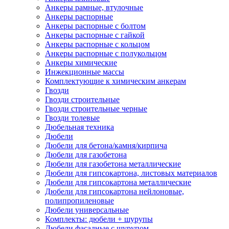
Анкеры рамные, втулочные
Анкеры распорные
Анкеры распорные с болтом
Анкеры распорные с гайкой
Анкеры распорные с кольцом
Анкеры распорные с полукольцом
Анкеры химические
Инжекционные массы
Комплектующие к химическим анкерам
Гвозди
Гвозди строительные
Гвозди строительные черные
Гвозди толевые
Дюбельная техника
Дюбели
Дюбели для бетона/камня/кирпича
Дюбели для газобетона
Дюбели для газобетона металлические
Дюбели для гипсокартона, листовых материалов
Дюбели для гипсокартона металлические
Дюбели для гипсокартона нейлоновые,
полипропиленовые
Дюбели универсальные
Комплекты: дюбели + шурупы
Дюбели фасадные с шурупом