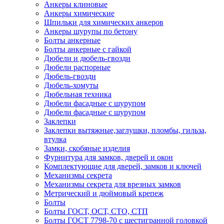
Анкеры клиновые
Анкеры химические
Шпильки для химических анкеров
Анкеры шурупы по бетону
Болты анкерные
Болты анкерные с гайкой
Дюбели и дюбель-гвозди
Дюбели распорные
Дюбель-гвозди
Дюбель-хомуты
Дюбельная техника
Дюбели фасадные с шурупом
Дюбели фасадные с шурупом
Заклепки
Заклепки вытяжные,заглушки, пломбы, гильза,
втулка
Замки, скобяные изделия
Фурнитура для замков, дверей и окон
Комплектующие для дверей, замков и ключей
Механизмы секрета
Механизмы секрета для врезных замков
Метрический и дюймовый крепеж
Болты
Болты ГОСТ, ОСТ, СТО, СТП
Болты ГОСТ 7798-70 с шестигранной головкой