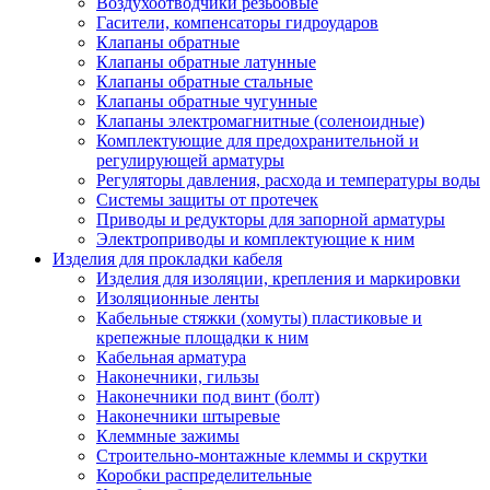
Воздухоотводчики резьбовые
Гасители, компенсаторы гидроударов
Клапаны обратные
Клапаны обратные латунные
Клапаны обратные стальные
Клапаны обратные чугунные
Клапаны электромагнитные (соленоидные)
Комплектующие для предохранительной и
регулирующей арматуры
Регуляторы давления, расхода и температуры воды
Системы защиты от протечек
Приводы и редукторы для запорной арматуры
Электроприводы и комплектующие к ним
Изделия для прокладки кабеля
Изделия для изоляции, крепления и маркировки
Изоляционные ленты
Кабельные стяжки (хомуты) пластиковые и
крепежные площадки к ним
Кабельная арматура
Наконечники, гильзы
Наконечники под винт (болт)
Наконечники штыревые
Клеммные зажимы
Строительно-монтажные клеммы и скрутки
Коробки распределительные