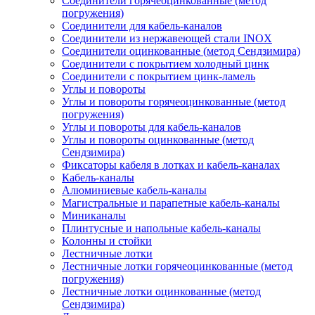
Соединители горячеоцинкованные (метод
погружения)
Соединители для кабель-каналов
Соединители из нержавеющей стали INOX
Соединители оцинкованные (метод Сендзимира)
Соединители с покрытием холодный цинк
Соединители с покрытием цинк-ламель
Углы и повороты
Углы и повороты горячеоцинкованные (метод
погружения)
Углы и повороты для кабель-каналов
Углы и повороты оцинкованные (метод
Сендзимира)
Фиксаторы кабеля в лотках и кабель-каналах
Кабель-каналы
Алюминиевые кабель-каналы
Магистральные и парапетные кабель-каналы
Миниканалы
Плинтусные и напольные кабель-каналы
Колонны и стойки
Лестничные лотки
Лестничные лотки горячеоцинкованные (метод
погружения)
Лестничные лотки оцинкованные (метод
Сендзимира)