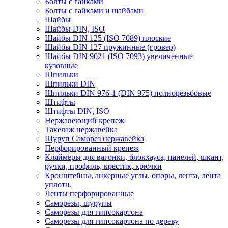
Болты с гайками
Болты с гайками и шайбами
Шайбы
Шайбы DIN, ISO
Шайбы DIN 125 (ISO 7089) плоские
Шайбы DIN 127 пружинные (гровер)
Шайбы DIN 9021 (ISO 7093) увеличенные
кузовные
Шпильки
Шпильки DIN
Шпильки DIN 976-1 (DIN 975) полнорезьбовые
Штифты
Штифты DIN, ISO
Нержавеющий крепеж
Такелаж нержавейка
Шуруп Саморез нержавейка
Перфорированный крепеж
Кляймеры для вагонки, блокхауса, панелей, шкант,
ручки, профиль, крестик, крючки
Кронштейны, анкерные углы, опоры, лента, лента
уплотн.
Ленты перфорированные
Саморезы, шурупы
Саморезы для гипсокартона
Саморезы для гипсокартона по дереву