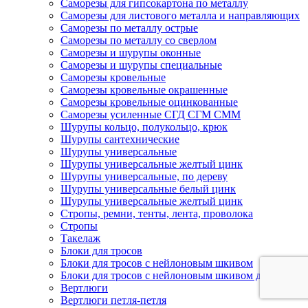
Саморезы для гипсокартона по металлу
Саморезы для листового металла и направляющих
Саморезы по металлу острые
Саморезы по металлу со сверлом
Саморезы и шурупы оконные
Саморезы и шурупы специальные
Саморезы кровельные
Саморезы кровельные окрашенные
Саморезы кровельные оцинкованные
Саморезы усиленные СГД СГМ СММ
Шурупы кольцо, полукольцо, крюк
Шурупы сантехнические
Шурупы универсальные
Шурупы универсальные желтый цинк
Шурупы универсальные, по дереву
Шурупы универсальные белый цинк
Шурупы универсальные желтый цинк
Стропы, ремни, тенты, лента, проволока
Стропы
Такелаж
Блоки для тросов
Блоки для тросов с нейлоновым шкивом
Блоки для тросов с нейлоновым шкивом двойные
Вертлюги
Вертлюги петля-петля