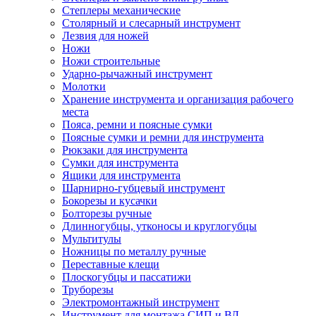
Степлеры механические
Столярный и слесарный инструмент
Лезвия для ножей
Ножи
Ножи строительные
Ударно-рычажный инструмент
Молотки
Хранение инструмента и организация рабочего
места
Пояса, ремни и поясные сумки
Поясные сумки и ремни для инструмента
Рюкзаки для инструмента
Сумки для инструмента
Ящики для инструмента
Шарнирно-губцевый инструмент
Бокорезы и кусачки
Болторезы ручные
Длинногубцы, утконосы и круглогубцы
Мультитулы
Ножницы по металлу ручные
Переставные клещи
Плоскогубцы и пассатижи
Труборезы
Электромонтажный инструмент
Инструмент для монтажа СИП и ВЛ