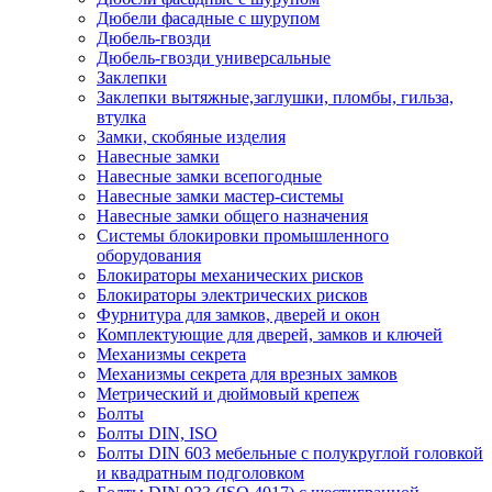
Дюбели фасадные с шурупом
Дюбель-гвозди
Дюбель-гвозди универсальные
Заклепки
Заклепки вытяжные,заглушки, пломбы, гильза,
втулка
Замки, скобяные изделия
Навесные замки
Навесные замки всепогодные
Навесные замки мастер-системы
Навесные замки общего назначения
Системы блокировки промышленного
оборудования
Блокираторы механических рисков
Блокираторы электрических рисков
Фурнитура для замков, дверей и окон
Комплектующие для дверей, замков и ключей
Механизмы секрета
Механизмы секрета для врезных замков
Метрический и дюймовый крепеж
Болты
Болты DIN, ISO
Болты DIN 603 мебельные с полукруглой головкой
и квадратным подголовком