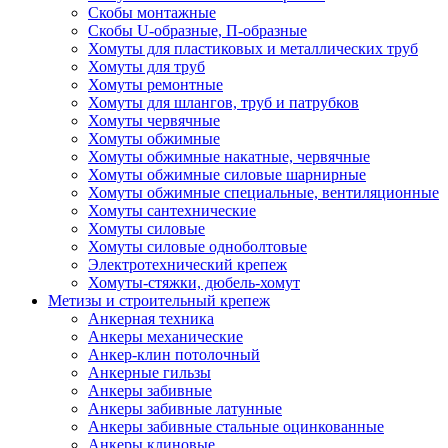
Скобы монтажные
Скобы U-образные, П-образные
Хомуты для пластиковых и металлических труб
Хомуты для труб
Хомуты ремонтные
Хомуты для шлангов, труб и патрубков
Хомуты червячные
Хомуты обжимные
Хомуты обжимные накатные, червячные
Хомуты обжимные силовые шарнирные
Хомуты обжимные специальные, вентиляционные
Хомуты сантехнические
Хомуты силовые
Хомуты силовые одноболтовые
Электротехнический крепеж
Хомуты-стяжки, дюбель-хомут
Метизы и строительный крепеж
Анкерная техника
Анкеры механические
Анкер-клин потолочный
Анкерные гильзы
Анкеры забивные
Анкеры забивные латунные
Анкеры забивные стальные оцинкованные
Анкеры клиновые