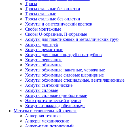
Тросы
Тросы стальные без оплетки
Тросы стальные
Тросы стальные без оплетки
Хомуты и сантехнический крепеж
Скобы монтажные
Скобы U-образные, П-образные
Хомуты для пластиковых и металлических труб
Хомуты для труб
Хомуты ремонтные
Хомуты для шлангов, труб и патрубков
Хомуты червячные
Хомуты обжимные
Хомуты обжимные накатные, червячные
Хомуты обжимные силовые шарнирные
Хомуты обжимные специальные, вентиляционные
Хомуты сантехнические
Хомуты силовые
Хомуты силовые одноболтовые
Электротехнический крепеж
Хомуты-стяжки, дюбель-хомут
Метизы и строительный крепеж
Анкерная техника
Анкеры механические
Анкер-клин потолочный