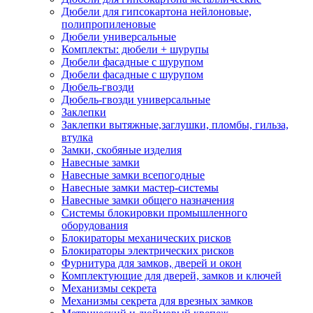
Дюбели для гипсокартона нейлоновые,
полипропиленовые
Дюбели универсальные
Комплекты: дюбели + шурупы
Дюбели фасадные с шурупом
Дюбели фасадные с шурупом
Дюбель-гвозди
Дюбель-гвозди универсальные
Заклепки
Заклепки вытяжные,заглушки, пломбы, гильза,
втулка
Замки, скобяные изделия
Навесные замки
Навесные замки всепогодные
Навесные замки мастер-системы
Навесные замки общего назначения
Системы блокировки промышленного
оборудования
Блокираторы механических рисков
Блокираторы электрических рисков
Фурнитура для замков, дверей и окон
Комплектующие для дверей, замков и ключей
Механизмы секрета
Механизмы секрета для врезных замков