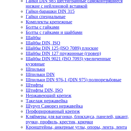
Гайки DIN 985 шестигранные самоконтрящиеся
низкие с нейлоновой вставкой
Гайки-барашки DIN 315
Гайки специальные
Комплекты крепежные
Болты с гайками
Болты с гайками и шайбами
Шайбы
Шайбы DIN, ISO
Шайбы DIN 125 (ISO 7089) плоские
Шайбы DIN 127 пружинные (гровер)
Шайбы DIN 9021 (ISO 7093) увеличенные
кузовные
Шпильки
Шпильки DIN
Шпильки DIN 976-1 (DIN 975) полнорезьбовые
Штифты
Штифты DIN, ISO
Нержавеющий крепеж
Такелаж нержавейка
Шуруп Саморез нержавейка
Перфорированный крепеж
Кляймеры для вагонки, блокхауса, панелей, шкант,
ручки, профиль, крестик, крючки
Кронштейны, анкерные углы, опоры, лента, лента