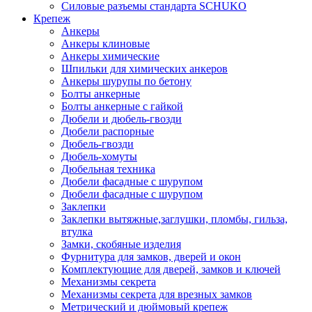
Силовые разъемы стандарта SCHUKO
Крепеж
Анкеры
Анкеры клиновые
Анкеры химические
Шпильки для химических анкеров
Анкеры шурупы по бетону
Болты анкерные
Болты анкерные с гайкой
Дюбели и дюбель-гвозди
Дюбели распорные
Дюбель-гвозди
Дюбель-хомуты
Дюбельная техника
Дюбели фасадные с шурупом
Дюбели фасадные с шурупом
Заклепки
Заклепки вытяжные,заглушки, пломбы, гильза,
втулка
Замки, скобяные изделия
Фурнитура для замков, дверей и окон
Комплектующие для дверей, замков и ключей
Механизмы секрета
Механизмы секрета для врезных замков
Метрический и дюймовый крепеж