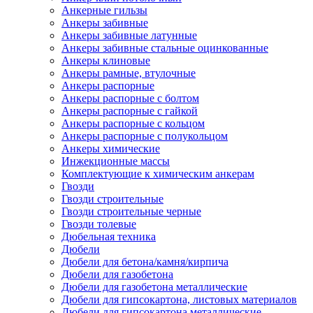
Анкерные гильзы
Анкеры забивные
Анкеры забивные латунные
Анкеры забивные стальные оцинкованные
Анкеры клиновые
Анкеры рамные, втулочные
Анкеры распорные
Анкеры распорные с болтом
Анкеры распорные с гайкой
Анкеры распорные с кольцом
Анкеры распорные с полукольцом
Анкеры химические
Инжекционные массы
Комплектующие к химическим анкерам
Гвозди
Гвозди строительные
Гвозди строительные черные
Гвозди толевые
Дюбельная техника
Дюбели
Дюбели для бетона/камня/кирпича
Дюбели для газобетона
Дюбели для газобетона металлические
Дюбели для гипсокартона, листовых материалов
Дюбели для гипсокартона металлические