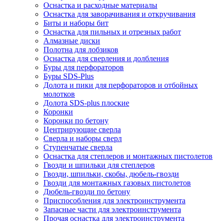
Оснастка и расходные материалы
Оснастка для заворачивания и откручивания
Биты и наборы бит
Оснастка для пильных и отрезных работ
Алмазные диски
Полотна для лобзиков
Оснастка для сверления и долбления
Буры для перфораторов
Буры SDS-Plus
Долота и пики для перфораторов и отбойных
молотков
Долота SDS-plus плоские
Коронки
Коронки по бетону
Центрирующие сверла
Сверла и наборы сверл
Ступенчатые сверла
Оснастка для степлеров и монтажных пистолетов
Гвозди и шпильки для степлеров
Гвозди, шпильки, скобы, дюбель-гвозди
Гвозди для монтажных газовых пистолетов
Дюбель-гвозди по бетону
Приспособления для электроинструмента
Запасные части для электроинструмента
Прочая оснастка для электроинструмента