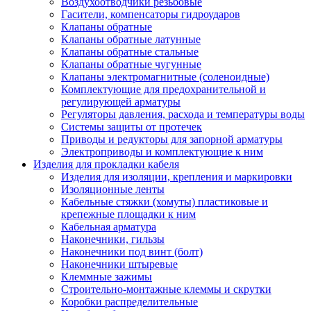
Воздухоотводчики резьбовые
Гасители, компенсаторы гидроударов
Клапаны обратные
Клапаны обратные латунные
Клапаны обратные стальные
Клапаны обратные чугунные
Клапаны электромагнитные (соленоидные)
Комплектующие для предохранительной и
регулирующей арматуры
Регуляторы давления, расхода и температуры воды
Системы защиты от протечек
Приводы и редукторы для запорной арматуры
Электроприводы и комплектующие к ним
Изделия для прокладки кабеля
Изделия для изоляции, крепления и маркировки
Изоляционные ленты
Кабельные стяжки (хомуты) пластиковые и
крепежные площадки к ним
Кабельная арматура
Наконечники, гильзы
Наконечники под винт (болт)
Наконечники штыревые
Клеммные зажимы
Строительно-монтажные клеммы и скрутки
Коробки распределительные