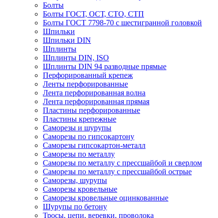
Болты
Болты ГОСТ, ОСТ, СТО, СТП
Болты ГОСТ 7798-70 с шестигранной головкой
Шпильки
Шпильки DIN
Шплинты
Шплинты DIN, ISO
Шплинты DIN 94 разводные прямые
Перфорированный крепеж
Ленты перфорированные
Лента перфорированная волна
Лента перфорированная прямая
Пластины перфорированные
Пластины крепежные
Саморезы и шурупы
Саморезы по гипсокартону
Саморезы гипсокартон-металл
Саморезы по металлу
Саморезы по металлу с прессшайбой и сверлом
Саморезы по металлу с прессшайбой острые
Саморезы, шурупы
Саморезы кровельные
Саморезы кровельные оцинкованные
Шурупы по бетону
Тросы, цепи, веревки, проволока