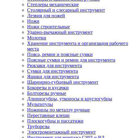
Степлеры механические
Столярный и слесарный инструмент
Лезвия для ножей
Ножи
Ножи строительные
Ударно-рычажный инструмент
Молотки
Хранение инструмента и организация рабочего
места
Пояса, ремни и поясные сумки
Поясные сумки и ремни для инструмента
Рюкзаки для инструмента
Сумки для инструмента
Ящики для инструмента
Шарнирно-губцевый инструмент
Бокорезы и кусачки
Болторезы ручные
Длинногубцы, утконосы и круглогубцы
Мультитулы
Ножницы по металлу ручные
Переставные клещи
Плоскогубцы и пассатижи
Труборезы
Электромонтажный инструмент
Инструмент для монтажа СИП и ВЛ