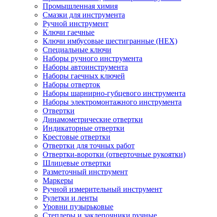
Промышленная химия
Смазки для инструмента
Ручной инструмент
Ключи гаечные
Ключи имбусовые шестигранные (HEX)
Специальные ключи
Наборы ручного инструмента
Наборы автоинструмента
Наборы гаечных ключей
Наборы отверток
Наборы шарнирно-губцевого инструмента
Наборы электромонтажного инструмента
Отвертки
Динамометрические отвертки
Индикаторные отвертки
Крестовые отвертки
Отвертки для точных работ
Отвертки-воротки (отверточные рукоятки)
Шлицевые отвертки
Разметочный инструмент
Маркеры
Ручной измерительный инструмент
Рулетки и ленты
Уровни пузырьковые
Степлеры и заклепочники ручные