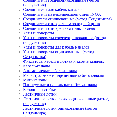
Соединители горячеоцинкованные (метод
погружения)
Соединители для кабель-каналов
Соединители из нержавеющей стали INOX
Соединители оцинкованные (метод Сендзимира)
Соединители с покрытием холодный цинк
Соединители с покрытием цинк-ламель
Углы и повороты
Углы и повороты горячеоцинкованные (метод
погружения)
Углы и повороты для кабель-каналов
Углы и повороты оцинкованные (метод
Сендзимира)
Фиксаторы кабеля в лотках и кабель-каналах
Кабель-каналы
Алюминиевые кабель-каналы
Магистральные и парапетные кабель-каналы
Миниканалы
Плинтусные и напольные кабель-каналы
Колонны и стойки
Лестничные лотки
Лестничные лотки горячеоцинкованные (метод
погружения)
Лестничные лотки оцинкованные (метод
Сендзимира)