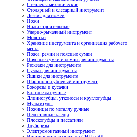
Степлеры механические
Столярный и слесарный инструмент
Лезвия для ножей
Ножи
Ножи строительные
Ударно-рычажный инструмент
Молотки
Хранение инструмента и организация рабочего
места
Пояса, ремни и поясные сумки
Поясные сумки и ремни для инструмента
Рюкзаки для инструмента
Сумки для инструмента
Ящики для инструмента
Шарнирно-губцевый инструмент
Бокорезы и кусачки
Болторезы ручные
Длинногубцы, утконосы и круглогубцы
Мультитулы
Ножницы по металлу ручные
Переставные клещи
Плоскогубцы и пассатижи
Труборезы
Электромонтажный инструмент
Инструмент для монтажа СИП и ВЛ