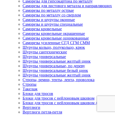
Саморезы для гипсокартона по металлу
Саморезы для листового металла и направляющих
Саморезы по металлу острые
Саморезы по металлу со сверлом
Саморезы и шурупы оконные
Саморезы и шурупы специальные
Саморезы кровельные
Саморезы кровельные окрашенные
Саморезы кровельные оцинкованные
Саморезы усиленные СГД СГМ СММ
Шурупы кольцо, полукольцо, крюк
Шурупы сантехнические
Шурупы универсальные
Шурупы универсальные желтый цинк
Шурупы универсальные, по дереву
Шурупы универсальные белый цинк
Шурупы универсальные желтый цинк
Стропы, ремни, тенты, лента, проволока
Стропы
Такелаж
Блоки для тросов
Блоки для тросов с нейлоновым шкивом
Блоки для тросов с нейлоновым шкивом двойные
Вертлюги
Вертлюги петля-петля