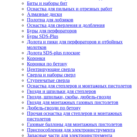
Биты и наборы бит
Оснастка для пильных и отрезных работ
Алмазные диски
Полотна для лобзиков
Оснастка для сверления и долбления
Буры для перфораторов
Буры SDS-Plus
Долота и пики для перфораторов и отбойных
молотков
Долота SDS-plus плоские
Коронки
Коронки по бетону
Центрирующие сверла
Сверла и наборы сверл
Ступенчатые сверла
Оснастка для степлеров и монтажных пистолетов
Гвозди и шпильки для степлеров
Гвозди, шпильки, скобы, дюбель-гвозди
Гвозди для монтажных газовых пистолетов
Дюбель-гвозди по бетону
Прочая оснастка для степлеров и монтажных
пистолетов
Газовые баллоны для монтажных пистолетов
Приспособления для электроинструмента
Запасные части для электроинструмента