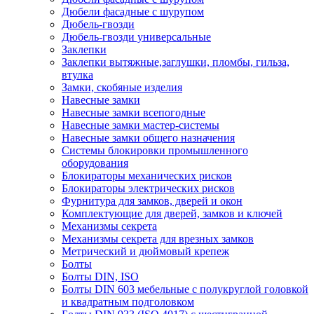
Дюбели фасадные с шурупом
Дюбель-гвозди
Дюбель-гвозди универсальные
Заклепки
Заклепки вытяжные,заглушки, пломбы, гильза,
втулка
Замки, скобяные изделия
Навесные замки
Навесные замки всепогодные
Навесные замки мастер-системы
Навесные замки общего назначения
Системы блокировки промышленного
оборудования
Блокираторы механических рисков
Блокираторы электрических рисков
Фурнитура для замков, дверей и окон
Комплектующие для дверей, замков и ключей
Механизмы секрета
Механизмы секрета для врезных замков
Метрический и дюймовый крепеж
Болты
Болты DIN, ISO
Болты DIN 603 мебельные с полукруглой головкой
и квадратным подголовком