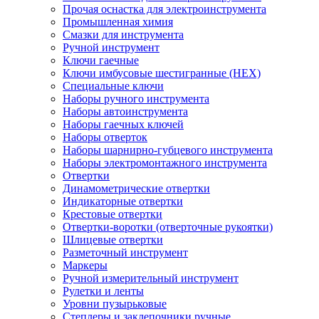
Прочая оснастка для электроинструмента
Промышленная химия
Смазки для инструмента
Ручной инструмент
Ключи гаечные
Ключи имбусовые шестигранные (HEX)
Специальные ключи
Наборы ручного инструмента
Наборы автоинструмента
Наборы гаечных ключей
Наборы отверток
Наборы шарнирно-губцевого инструмента
Наборы электромонтажного инструмента
Отвертки
Динамометрические отвертки
Индикаторные отвертки
Крестовые отвертки
Отвертки-воротки (отверточные рукоятки)
Шлицевые отвертки
Разметочный инструмент
Маркеры
Ручной измерительный инструмент
Рулетки и ленты
Уровни пузырьковые
Степлеры и заклепочники ручные