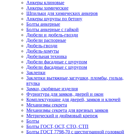
Анкеры клиновые
Анкеры химические
Шпильки для химических анкеров
Анкеры шурупы по бетону
Болты анкерные
Болты анкерные с гайкой
Дюбели и дюбель-гвозди
Дюбели распорные
Дюбель-гвозди
Дюбель-хомуты
Дюбельная техника
Дюбели фасадные с шурупом
Дюбели фасадные с шурупом
Заклепки
Заклепки вытяжные,заглушки, пломбы, гильза,
втулка
Замки, скобяные изделия
Фурнитура для замков, дверей и окон
Комплектующие для дверей, замков и ключей
Механизмы секрета
Механизмы секрета для врезных замков
Метрический и дюймовый крепеж
Болты
Болты ГОСТ, ОСТ, СТО, СТП
Болты ГОСТ 7798-70 с шестигранной головкой