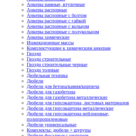
Анкеры рамные, втулочные
Анкеры распорные
Анкеры распорные с болтом
Анкеры распорные с гайкой
Анкеры распорные с кольцом
Анкеры распорные с полукольцом
Анкеры химические
Инжекционные массы
Комплектующие к химическим анкерам
Гвозди
Гвозди строительные
Гвозди строительные черные
Гвозди толевые
Дюбельная техника
Дюбели
Дюбели для бетона/камня/кирпича
Дюбели для газобетона
Дюбели для газобетона металлические
Дюбели для гипсокартона, листовых материалов
Дюбели для гипсокартона металлические
Дюбели для гипсокартона нейлоновые,
полипропиленовые
Дюбели универсальные
Комплекты: дюбели + шурупы
Дюбели фасадные с шурупом