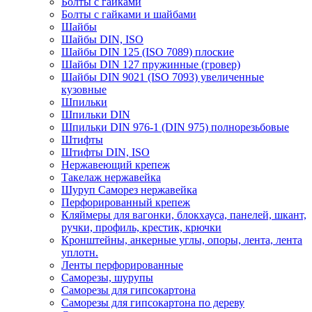
Болты с гайками
Болты с гайками и шайбами
Шайбы
Шайбы DIN, ISO
Шайбы DIN 125 (ISO 7089) плоские
Шайбы DIN 127 пружинные (гровер)
Шайбы DIN 9021 (ISO 7093) увеличенные
кузовные
Шпильки
Шпильки DIN
Шпильки DIN 976-1 (DIN 975) полнорезьбовые
Штифты
Штифты DIN, ISO
Нержавеющий крепеж
Такелаж нержавейка
Шуруп Саморез нержавейка
Перфорированный крепеж
Кляймеры для вагонки, блокхауса, панелей, шкант,
ручки, профиль, крестик, крючки
Кронштейны, анкерные углы, опоры, лента, лента
уплотн.
Ленты перфорированные
Саморезы, шурупы
Саморезы для гипсокартона
Саморезы для гипсокартона по дереву