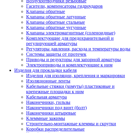
Воздухоотводчики резьбовые
Гасители, компенсаторы гидроударов
Клапаны обратные
Клапаны обратные латунные
Клапаны обратные стальные
Клапаны обратные чугунные
Клапаны электромагнитные (соленоидные)
Комплектующие для предохранительной и
регулирующей арматуры
Регуляторы давления, расхода и температуры воды
Системы защиты от протечек
Приводы и редукторы для запорной арматуры
Электроприводы и комплектующие к ним
Изделия для прокладки кабеля
Изделия для изоляции, крепления и маркировки
Изоляционные ленты
Кабельные стяжки (хомуты) пластиковые и
крепежные площадки к ним
Кабельная арматура
Наконечники, гильзы
Наконечники под винт (болт)
Наконечники штыревые
Клеммные зажимы
Строительно-монтажные клеммы и скрутки
Коробки распределительные