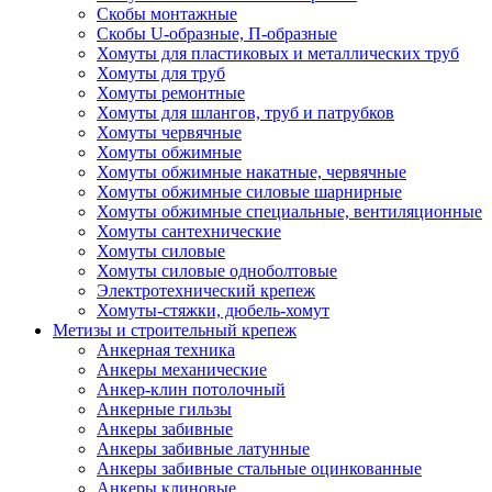
Скобы монтажные
Скобы U-образные, П-образные
Хомуты для пластиковых и металлических труб
Хомуты для труб
Хомуты ремонтные
Хомуты для шлангов, труб и патрубков
Хомуты червячные
Хомуты обжимные
Хомуты обжимные накатные, червячные
Хомуты обжимные силовые шарнирные
Хомуты обжимные специальные, вентиляционные
Хомуты сантехнические
Хомуты силовые
Хомуты силовые одноболтовые
Электротехнический крепеж
Хомуты-стяжки, дюбель-хомут
Метизы и строительный крепеж
Анкерная техника
Анкеры механические
Анкер-клин потолочный
Анкерные гильзы
Анкеры забивные
Анкеры забивные латунные
Анкеры забивные стальные оцинкованные
Анкеры клиновые