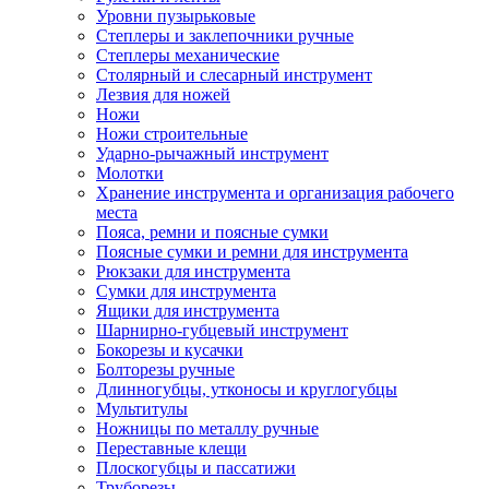
Уровни пузырьковые
Степлеры и заклепочники ручные
Степлеры механические
Столярный и слесарный инструмент
Лезвия для ножей
Ножи
Ножи строительные
Ударно-рычажный инструмент
Молотки
Хранение инструмента и организация рабочего
места
Пояса, ремни и поясные сумки
Поясные сумки и ремни для инструмента
Рюкзаки для инструмента
Сумки для инструмента
Ящики для инструмента
Шарнирно-губцевый инструмент
Бокорезы и кусачки
Болторезы ручные
Длинногубцы, утконосы и круглогубцы
Мультитулы
Ножницы по металлу ручные
Переставные клещи
Плоскогубцы и пассатижи
Труборезы