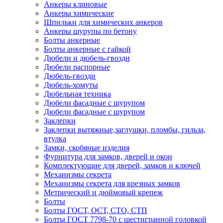
Анкеры клиновые
Анкеры химические
Шпильки для химических анкеров
Анкеры шурупы по бетону
Болты анкерные
Болты анкерные с гайкой
Дюбели и дюбель-гвозди
Дюбели распорные
Дюбель-гвозди
Дюбель-хомуты
Дюбельная техника
Дюбели фасадные с шурупом
Дюбели фасадные с шурупом
Заклепки
Заклепки вытяжные,заглушки, пломбы, гильза,
втулка
Замки, скобяные изделия
Фурнитура для замков, дверей и окон
Комплектующие для дверей, замков и ключей
Механизмы секрета
Механизмы секрета для врезных замков
Метрический и дюймовый крепеж
Болты
Болты ГОСТ, ОСТ, СТО, СТП
Болты ГОСТ 7798-70 с шестигранной головкой