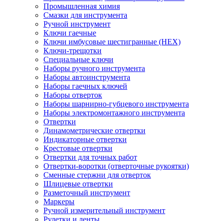
Промышленная химия
Смазки для инструмента
Ручной инструмент
Ключи гаечные
Ключи имбусовые шестигранные (HEX)
Ключи-трещотки
Специальные ключи
Наборы ручного инструмента
Наборы автоинструмента
Наборы гаечных ключей
Наборы отверток
Наборы шарнирно-губцевого инструмента
Наборы электромонтажного инструмента
Отвертки
Динамометрические отвертки
Индикаторные отвертки
Крестовые отвертки
Отвертки для точных работ
Отвертки-воротки (отверточные рукоятки)
Сменные стержни для отверток
Шлицевые отвертки
Разметочный инструмент
Маркеры
Ручной измерительный инструмент
Рулетки и ленты