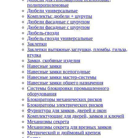
полипропиленовые
Дюбели универсальные
Комплекты: дюбели + шурупы
Дюбели фасадные с шурупом
Дюбели фасадные с шурупом
Дюбель-гвозди
Дюбель-гвозди универсальные
Заклепки
Заклепки вытяжные,заглушки, пломбы, гильза,
втулка
Замки, скобяные изделия
Навесные замки
Навесные замки всепогодные
Навесные замки мастер-системы
Навесные замки общего назначения
Системы блокировки промышленного
оборудования
Блокираторы механических рисков
Блокираторы электрических рисков
Фурнитура для замков, дверей и окон
Комплектующие для дверей, замков и ключей
Механизмы секрета
Механизмы секрета для врезных замков
Метрический и дюймовый крепеж