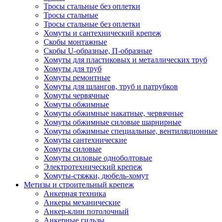
Тросы стальные без оплетки
Тросы стальные
Тросы стальные без оплетки
Хомуты и сантехнический крепеж
Скобы монтажные
Скобы U-образные, П-образные
Хомуты для пластиковых и металлических труб
Хомуты для труб
Хомуты ремонтные
Хомуты для шлангов, труб и патрубков
Хомуты червячные
Хомуты обжимные
Хомуты обжимные накатные, червячные
Хомуты обжимные силовые шарнирные
Хомуты обжимные специальные, вентиляционные
Хомуты сантехнические
Хомуты силовые
Хомуты силовые одноболтовые
Электротехнический крепеж
Хомуты-стяжки, дюбель-хомут
Метизы и строительный крепеж
Анкерная техника
Анкеры механические
Анкер-клин потолочный
Анкерные гильзы