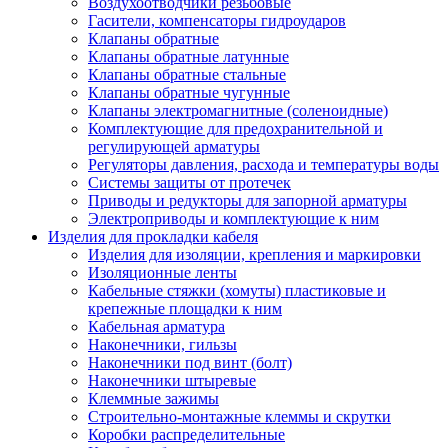
Воздухоотводчики резьбовые
Гасители, компенсаторы гидроударов
Клапаны обратные
Клапаны обратные латунные
Клапаны обратные стальные
Клапаны обратные чугунные
Клапаны электромагнитные (соленоидные)
Комплектующие для предохранительной и
регулирующей арматуры
Регуляторы давления, расхода и температуры воды
Системы защиты от протечек
Приводы и редукторы для запорной арматуры
Электроприводы и комплектующие к ним
Изделия для прокладки кабеля
Изделия для изоляции, крепления и маркировки
Изоляционные ленты
Кабельные стяжки (хомуты) пластиковые и
крепежные площадки к ним
Кабельная арматура
Наконечники, гильзы
Наконечники под винт (болт)
Наконечники штыревые
Клеммные зажимы
Строительно-монтажные клеммы и скрутки
Коробки распределительные