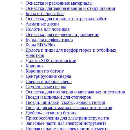
Оснастка и расходные материалы
Оснастка для заворачивания и откручивания
Биты и наборы бит
Оснастка для пильных и отрезных работ
Алмазные диски
Полотна для лобзиков
Оснастка для сверления и долбления
Буры для перфораторов
Буры SDS-Plus
Долота и пики для перфораторов и отбойных
молотков
Долота SDS-plus плоские
Коронки
Коронки по бетону
Центрирующие сверла
Сверла и наборы сверл
Ступенчатые сверла
Оснастка для степлеров и монтажных пистолетов
Гвозди и шпильки для степлеров
Гвозди, шпильки, скобы, дюбель-гвозди
Гвозди для монтажных газовых пистолетов
Дюбель-гвозди по бетону
Приспособления для электроинструмента
Запасные части для электроинструмента
Прочая оснастка для электроинструмента