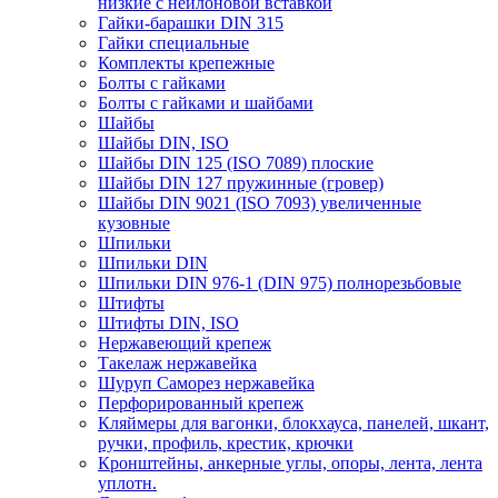
низкие с нейлоновой вставкой
Гайки-барашки DIN 315
Гайки специальные
Комплекты крепежные
Болты с гайками
Болты с гайками и шайбами
Шайбы
Шайбы DIN, ISO
Шайбы DIN 125 (ISO 7089) плоские
Шайбы DIN 127 пружинные (гровер)
Шайбы DIN 9021 (ISO 7093) увеличенные
кузовные
Шпильки
Шпильки DIN
Шпильки DIN 976-1 (DIN 975) полнорезьбовые
Штифты
Штифты DIN, ISO
Нержавеющий крепеж
Такелаж нержавейка
Шуруп Саморез нержавейка
Перфорированный крепеж
Кляймеры для вагонки, блокхауса, панелей, шкант,
ручки, профиль, крестик, крючки
Кронштейны, анкерные углы, опоры, лента, лента
уплотн.