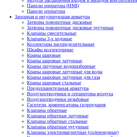
Модули расширения входов и выходов контроллеро
Панели оператора (HMI)
Панели оператора
Запорная и регулирующая арматура
Затворы поворотные дисковые
Затворы поворотные дисковые чугунные
Клапаны смесительные
Клапаны 3-х ходовые
Коллекторы распределительные
Шкафы коллекторные
Краны шаровые
Краны шаровые латунные
Краны латунные водоразборные
Краны шаровые латунные для воды
Краны шаровые латунные для газа
Краны шаровые стальные
Предохранительная арматура
Воздухоотводчики и сепараторы воздуха
Воздухоотводчики резьбовые
Гасители, компенсаторы гидроударов
Клапаны обратные
Клапаны обратные латунные
Клапаны обратные стальные
Клапаны обратные чугунные
Клапаны электромагнитные (соленоидные)