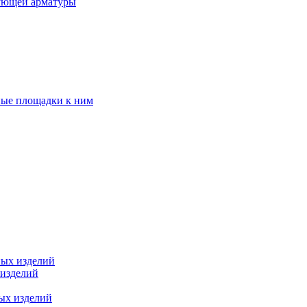
ующей арматуры
ные площадки к ним
ных изделий
 изделий
ых изделий