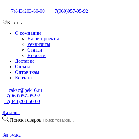
+7(843)203-60-00
+7(960)057-95-92
Казань
О компании
Наши проекты
Реквизиты
Статьи
Новости
Доставка
Оплата
Оптовикам
Контакты
zakaz@pek16.ru
+7(960)057-95-92
+7(843)203-60-00
Каталог
Поиск товаров
Загрузка