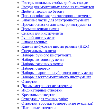
Гвозди, шпильки, скобы, дюбель-гвозди
Гвозди для монтажных газовых пистолетов
Дюбель-гвозди по бетону
Приспособления для электроинструмента
Запасные части для электроинструмента
Прочая оснастка для электроинструмента
Промышленная химия
Смазки для инструмента
Ручной инструмент
Ключи гаечные
Ключи имбусовые шестигранные (HEX)
Специальные ключи
Наборы ручного инструмента
Наборы автоинструмента
Наборы гаечных ключей
Наборы отверток
Наборы шарнирно-губцевого инструмента
Наборы электромонтажного инструмента
Отвертки
Динамометрические отвертки
Индикаторные отвертки
Крестовые отвертки
Отвертки для точных работ
Отвертки-воротки (отверточные рукоятки)
Шлицевые отвертки