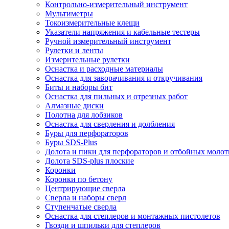
Контрольно-измерительный инструмент
Мультиметры
Токоизмерительные клещи
Указатели напряжения и кабельные тестеры
Ручной измерительный инструмент
Рулетки и ленты
Измерительные рулетки
Оснастка и расходные материалы
Оснастка для заворачивания и откручивания
Биты и наборы бит
Оснастка для пильных и отрезных работ
Алмазные диски
Полотна для лобзиков
Оснастка для сверления и долбления
Буры для перфораторов
Буры SDS-Plus
Долота и пики для перфораторов и отбойных молот
Долота SDS-plus плоские
Коронки
Коронки по бетону
Центрирующие сверла
Сверла и наборы сверл
Ступенчатые сверла
Оснастка для степлеров и монтажных пистолетов
Гвозди и шпильки для степлеров