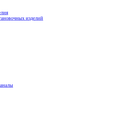
елия
становочных изделий
каналы