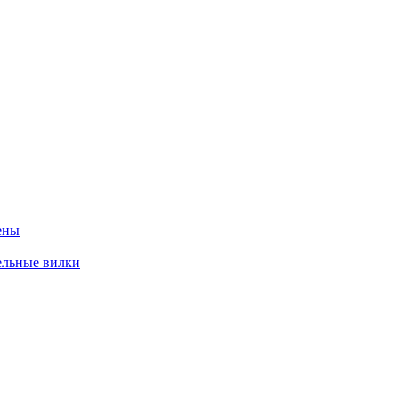
ены
ельные вилки