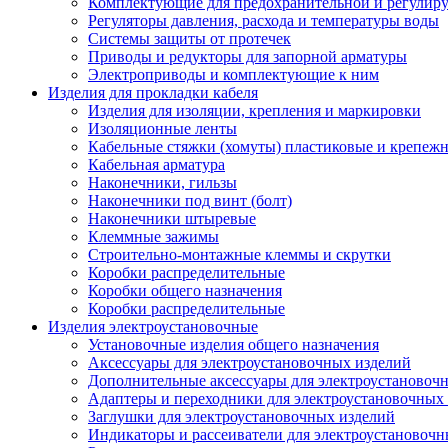
Комплектующие для предохранительной и регулир
Регуляторы давления, расхода и температуры воды
Системы защиты от протечек
Приводы и редукторы для запорной арматуры
Электроприводы и комплектующие к ним
Изделия для прокладки кабеля
Изделия для изоляции, крепления и маркировки
Изоляционные ленты
Кабельные стяжки (хомуты) пластиковые и крепеж
Кабельная арматура
Наконечники, гильзы
Наконечники под винт (болт)
Наконечники штыревые
Клеммные зажимы
Строительно-монтажные клеммы и скрутки
Коробки распределительные
Коробки общего назначения
Коробки распределительные
Изделия электроустановочные
Установочные изделия общего назначения
Аксессуары для электроустановочных изделий
Дополнительные аксессуары для электроустановоч
Адаптеры и переходники для электроустановочных
Заглушки для электроустановочных изделий
Индикаторы и рассеиватели для электроустановочн