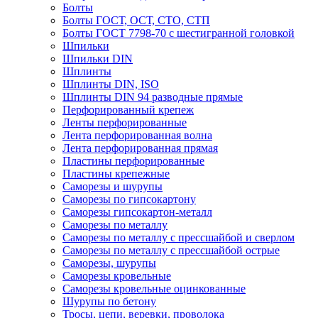
Болты
Болты ГОСТ, ОСТ, СТО, СТП
Болты ГОСТ 7798-70 с шестигранной головкой
Шпильки
Шпильки DIN
Шплинты
Шплинты DIN, ISO
Шплинты DIN 94 разводные прямые
Перфорированный крепеж
Ленты перфорированные
Лента перфорированная волна
Лента перфорированная прямая
Пластины перфорированные
Пластины крепежные
Саморезы и шурупы
Саморезы по гипсокартону
Саморезы гипсокартон-металл
Саморезы по металлу
Саморезы по металлу с прессшайбой и сверлом
Саморезы по металлу с прессшайбой острые
Саморезы, шурупы
Саморезы кровельные
Саморезы кровельные оцинкованные
Шурупы по бетону
Тросы, цепи, веревки, проволока