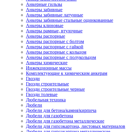
Анкерные гильзы
Анкеры забивные
Анкеры забивные латунные
Анкеры забивные стальные оцинкованные
Анкеры клиновые
Анкеры рамные, втулочные
Анкеры распорные
Анкеры распорные с болтом
Анкеры распорные с гайкой
Анкеры распорные с кольцом
Анкеры распорные с полукольцом
Анкеры химические
Инжекционные массы
Комплектующие к химическим анкерам
Гвозди
Гвозди строительные
Гвозди строительные черные
Гвозди толевые
Дюбельная техника
Дюбели
Дюбели для бетона/камня/кирпича
Дюбели для газобетона
Дюбели для газобетона металлические
Дюбели для гипсокартона, листовых материалов
Дюбели для гипсокартона металлические