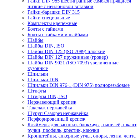
Гайки DIN 985 шестигранные самоконтрящиеся
низкие с нейлоновой вставкой
Гайки-барашки DIN 315
Гайки специальные
Комплекты крепежные
Болты с гайками
Болты с гайками и шайбами
Шайбы
Шайбы DIN, ISO
Шайбы DIN 125 (ISO 7089) плоские
Шайбы DIN 127 пружинные (гровер)
Шайбы DIN 9021 (ISO 7093) увеличенные
кузовные
Шпильки
Шпильки DIN
Шпильки DIN 976-1 (DIN 975) полнорезьбовые
Штифты
Штифты DIN, ISO
Нержавеющий крепеж
Такелаж нержавейка
Шуруп Саморез нержавейка
Перфорированный крепеж
Кляймеры для вагонки, блокхауса, панелей, шкант,
ручки, профиль, крестик, крючки
Кронштейны, анкерные углы, опоры, лента, лента