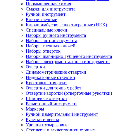
Промышленная химия
Смазки для инструмента
Ручной инструмент
Ключи гаечные
Ключи имбусовые шестигранные (HEX)
Специальные ключи
Наборы ручного инструмента
Наборы автоинструмента
Наборы гаечных ключей
Наборы отверток
Наборы шарнирно-губцевого инструмента
Наборы электромонтажного инструмента
Отвертки
Динамометрические отвертки
Индикаторные отвертки
Крестовые отвертки
Отвертки для точных работ
Отвертки-воротки (отверточные рукоятки)
Шлицевые отвертки
Разметочный инструмент
Маркеры
Ручной измерительный инструмент
Рулетки и ленты
Уровни пузырьковые
Степлеры и заклепочники ручные