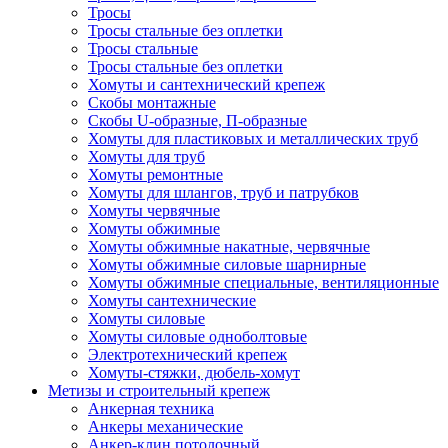
Тросы
Тросы стальные без оплетки
Тросы стальные
Тросы стальные без оплетки
Хомуты и сантехнический крепеж
Скобы монтажные
Скобы U-образные, П-образные
Хомуты для пластиковых и металлических труб
Хомуты для труб
Хомуты ремонтные
Хомуты для шлангов, труб и патрубков
Хомуты червячные
Хомуты обжимные
Хомуты обжимные накатные, червячные
Хомуты обжимные силовые шарнирные
Хомуты обжимные специальные, вентиляционные
Хомуты сантехнические
Хомуты силовые
Хомуты силовые одноболтовые
Электротехнический крепеж
Хомуты-стяжки, дюбель-хомут
Метизы и строительный крепеж
Анкерная техника
Анкеры механические
Анкер-клин потолочный