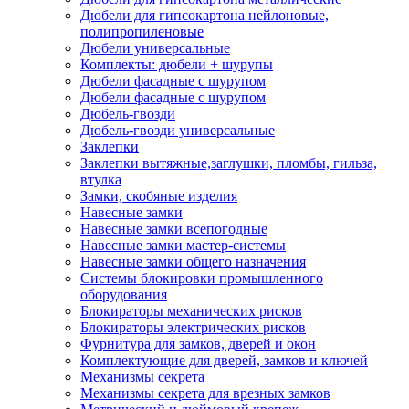
Дюбели для гипсокартона нейлоновые,
полипропиленовые
Дюбели универсальные
Комплекты: дюбели + шурупы
Дюбели фасадные с шурупом
Дюбели фасадные с шурупом
Дюбель-гвозди
Дюбель-гвозди универсальные
Заклепки
Заклепки вытяжные,заглушки, пломбы, гильза,
втулка
Замки, скобяные изделия
Навесные замки
Навесные замки всепогодные
Навесные замки мастер-системы
Навесные замки общего назначения
Системы блокировки промышленного
оборудования
Блокираторы механических рисков
Блокираторы электрических рисков
Фурнитура для замков, дверей и окон
Комплектующие для дверей, замков и ключей
Механизмы секрета
Механизмы секрета для врезных замков