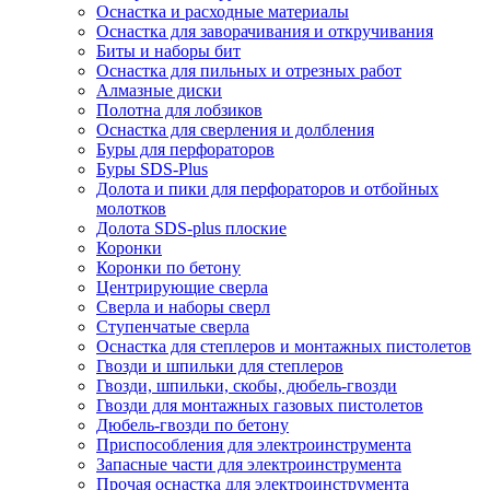
Оснастка и расходные материалы
Оснастка для заворачивания и откручивания
Биты и наборы бит
Оснастка для пильных и отрезных работ
Алмазные диски
Полотна для лобзиков
Оснастка для сверления и долбления
Буры для перфораторов
Буры SDS-Plus
Долота и пики для перфораторов и отбойных
молотков
Долота SDS-plus плоские
Коронки
Коронки по бетону
Центрирующие сверла
Сверла и наборы сверл
Ступенчатые сверла
Оснастка для степлеров и монтажных пистолетов
Гвозди и шпильки для степлеров
Гвозди, шпильки, скобы, дюбель-гвозди
Гвозди для монтажных газовых пистолетов
Дюбель-гвозди по бетону
Приспособления для электроинструмента
Запасные части для электроинструмента
Прочая оснастка для электроинструмента