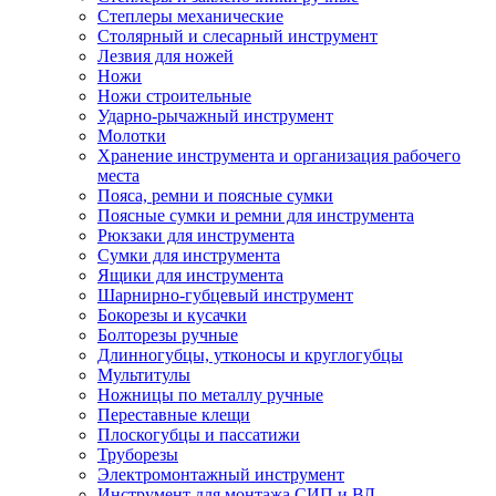
Степлеры механические
Столярный и слесарный инструмент
Лезвия для ножей
Ножи
Ножи строительные
Ударно-рычажный инструмент
Молотки
Хранение инструмента и организация рабочего
места
Пояса, ремни и поясные сумки
Поясные сумки и ремни для инструмента
Рюкзаки для инструмента
Сумки для инструмента
Ящики для инструмента
Шарнирно-губцевый инструмент
Бокорезы и кусачки
Болторезы ручные
Длинногубцы, утконосы и круглогубцы
Мультитулы
Ножницы по металлу ручные
Переставные клещи
Плоскогубцы и пассатижи
Труборезы
Электромонтажный инструмент
Инструмент для монтажа СИП и ВЛ