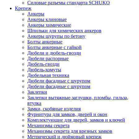
Силовые разъемы стандарта SCHUKO
Крепеж
Анкеры
Анкеры клиновые
Анкеры химические
Шпильки для химических анкеров
Анкеры шурупы по бетону
Болты анкерные
Болты анкерные с гайкой
Дюбели и дюбель-гвозди
Дюбели распорные
Дюбель-гвозди
Дюбель-хомуты
Дюбельная техника
Дюбели фасадные с шурупом
Дюбели фасадные с шурупом
Заклепки
Заклепки вытяжные,заглушки, пломбы, гильза,
втулка
Замки, скобяные изделия
Фурнитура для замков, дверей и окон
Комплектующие для дверей, замков и ключей
Механизмы секрета
Механизмы секрета для врезных замков
Метрический и дюймовый крепеж