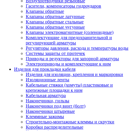
Воздухоотводчики резьбовые
Гасители, компенсаторы гидроударов
Клапаны обратные
Клапаны обратные латунные
Клапаны обратные стальные
Клапаны обратные чугунные
Клапаны электромагнитные (соленоидные)
Комплектующие для предохранительной и
регулирующей арматуры
Регуляторы давления, расхода и температуры воды
Системы защиты от протечек
Приводы и редукторы для запорной арматуры
Электроприводы и комплектующие к ним
Изделия для прокладки кабеля
Изделия для изоляции, крепления и маркировки
Изоляционные ленты
Кабельные стяжки (хомуты) пластиковые и
крепежные площадки к ним
Кабельная арматура
Наконечники, гильзы
Наконечники под винт (болт)
Наконечники штыревые
Клеммные зажимы
Строительно-монтажные клеммы и скрутки
Коробки распределительные