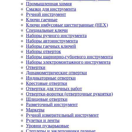
Промышленная химия
Смазки для инструмента
Ручной инструмент
Ключи гаечные
Ключи имбусовые шестигранные (HEX)
Специальные ключи
Наборы ручного инструмента
Наборы автоинструмента
Наборы гаечных ключей
Наборы отверток
Наборы шарнирно-губцевого инструмента
Наборы электромонтажного инструмента
Отвертки
Динамометрические отвертки
Индикаторные отвертки
Крестовые отвертки
Отвертки для точных работ
Отвертки-воротки (отверточные рукоятки)
Шлицевые отвертки
Разметочный инструмент
Маркеры
Ручной измерительный инструмент
Рулетки и ленты
Уровни пузырьковые
Степлеры и заклепочники ручные