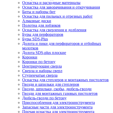
Оснастка и расходные материалы
Оснастка для заворачивания и откручивания
Биты и наборы бит
Оснастка для пильных и отрезных работ
Алмазные диски
Полотна для лобзиков
Оснастка для сверления и долбления
Буры для перфораторов
Буры SDS-Plus
Долота и пики для перфораторов и отбойных
молотков
Долота SDS-plus плоские
Коронки
Коронки по бетону
Центрирующие сверла
Сверла и наборы сверл
Ступенчатые сверла
Оснастка для степлеров и монтажных пистолетов
Гвозди и шпильки для степлеров
Гвозди, шпильки, скобы, дюбель-гвозди
Гвозди для монтажных газовых пистолетов
Дюбель-гвозди по бетону
Приспособления для электроинструмента
Запасные части для электроинструмента
Прочая оснастка для электроинструмента