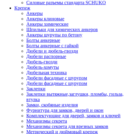
Силовые разъемы стандарта SCHUKO
Крепеж
Анкеры
Анкеры клиновые
Анкеры химические
Шпильки для химических анкеров
Анкеры шурупы по бетону
Болты анкерные
Болты анкерные с гайкой
Дюбели и дюбель-гвозди
Дюбели распорные
Дюбель-гвозди
Дюбель-хомуты
Дюбельная техника
Дюбели фасадные с шурупом
Дюбели фасадные с шурупом
Заклепки
Заклепки вытяжные,заглушки, пломбы, гильза,
втулка
Замки, скобяные изделия
Фурнитура для замков, дверей и окон
Комплектующие для дверей, замков и ключей
Механизмы секрета
Механизмы секрета для врезных замков
Метрический и дюймовый крепеж