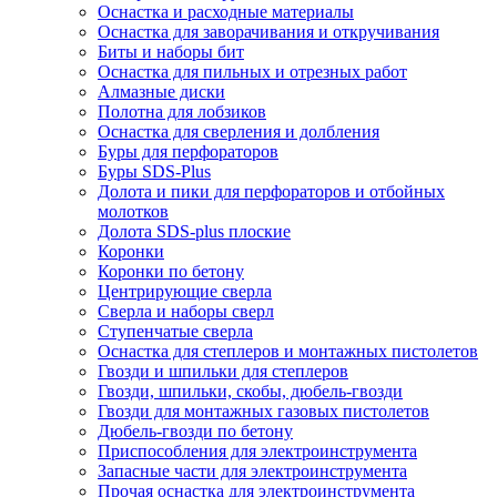
Оснастка и расходные материалы
Оснастка для заворачивания и откручивания
Биты и наборы бит
Оснастка для пильных и отрезных работ
Алмазные диски
Полотна для лобзиков
Оснастка для сверления и долбления
Буры для перфораторов
Буры SDS-Plus
Долота и пики для перфораторов и отбойных
молотков
Долота SDS-plus плоские
Коронки
Коронки по бетону
Центрирующие сверла
Сверла и наборы сверл
Ступенчатые сверла
Оснастка для степлеров и монтажных пистолетов
Гвозди и шпильки для степлеров
Гвозди, шпильки, скобы, дюбель-гвозди
Гвозди для монтажных газовых пистолетов
Дюбель-гвозди по бетону
Приспособления для электроинструмента
Запасные части для электроинструмента
Прочая оснастка для электроинструмента