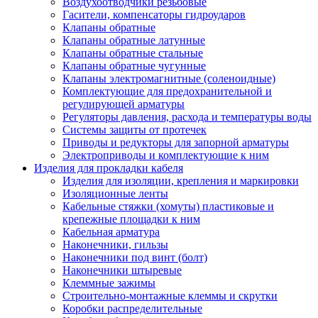
Воздухоотводчики резьбовые
Гасители, компенсаторы гидроударов
Клапаны обратные
Клапаны обратные латунные
Клапаны обратные стальные
Клапаны обратные чугунные
Клапаны электромагнитные (соленоидные)
Комплектующие для предохранительной и
регулирующей арматуры
Регуляторы давления, расхода и температуры воды
Системы защиты от протечек
Приводы и редукторы для запорной арматуры
Электроприводы и комплектующие к ним
Изделия для прокладки кабеля
Изделия для изоляции, крепления и маркировки
Изоляционные ленты
Кабельные стяжки (хомуты) пластиковые и
крепежные площадки к ним
Кабельная арматура
Наконечники, гильзы
Наконечники под винт (болт)
Наконечники штыревые
Клеммные зажимы
Строительно-монтажные клеммы и скрутки
Коробки распределительные