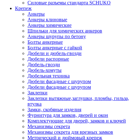
Силовые разъемы стандарта SCHUKO
Крепеж
Анкеры
Анкеры клиновые
Анкеры химические
Шпильки для химических анкеров
Анкеры шурупы по бетону
Болты анкерные
Болты анкерные с гайкой
Дюбели и дюбель-гвозди
Дюбели распорные
Дюбель-гвозди
Дюбель-хомуты
Дюбельная техника
Дюбели фасадные с шурупом
Дюбели фасадные с шурупом
Заклепки
Заклепки вытяжные,заглушки, пломбы, гильза,
втулка
Замки, скобяные изделия
Фурнитура для замков, дверей и окон
Комплектующие для дверей, замков и ключей
Механизмы секрета
Механизмы секрета для врезных замков
Метрический и дюймовый крепеж