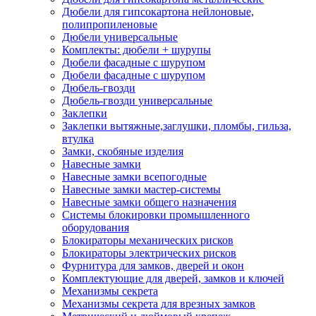
Дюбели для гипсокартона нейлоновые,
полипропиленовые
Дюбели универсальные
Комплекты: дюбели + шурупы
Дюбели фасадные с шурупом
Дюбели фасадные с шурупом
Дюбель-гвозди
Дюбель-гвозди универсальные
Заклепки
Заклепки вытяжные,заглушки, пломбы, гильза,
втулка
Замки, скобяные изделия
Навесные замки
Навесные замки всепогодные
Навесные замки мастер-системы
Навесные замки общего назначения
Системы блокировки промышленного
оборудования
Блокираторы механических рисков
Блокираторы электрических рисков
Фурнитура для замков, дверей и окон
Комплектующие для дверей, замков и ключей
Механизмы секрета
Механизмы секрета для врезных замков