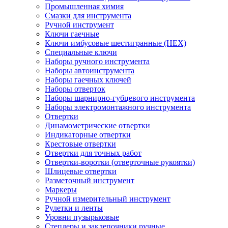
Промышленная химия
Смазки для инструмента
Ручной инструмент
Ключи гаечные
Ключи имбусовые шестигранные (HEX)
Специальные ключи
Наборы ручного инструмента
Наборы автоинструмента
Наборы гаечных ключей
Наборы отверток
Наборы шарнирно-губцевого инструмента
Наборы электромонтажного инструмента
Отвертки
Динамометрические отвертки
Индикаторные отвертки
Крестовые отвертки
Отвертки для точных работ
Отвертки-воротки (отверточные рукоятки)
Шлицевые отвертки
Разметочный инструмент
Маркеры
Ручной измерительный инструмент
Рулетки и ленты
Уровни пузырьковые
Степлеры и заклепочники ручные