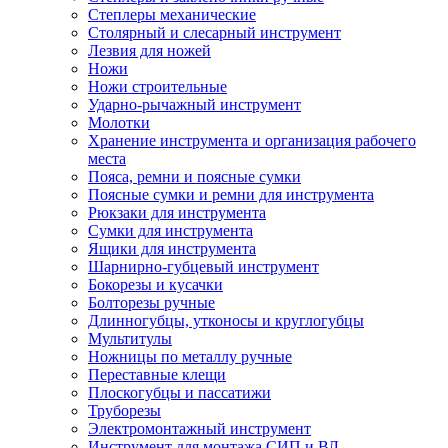
Степлеры механические
Столярный и слесарный инструмент
Лезвия для ножей
Ножи
Ножи строительные
Ударно-рычажный инструмент
Молотки
Хранение инструмента и организация рабочего
места
Пояса, ремни и поясные сумки
Поясные сумки и ремни для инструмента
Рюкзаки для инструмента
Сумки для инструмента
Ящики для инструмента
Шарнирно-губцевый инструмент
Бокорезы и кусачки
Болторезы ручные
Длинногубцы, утконосы и круглогубцы
Мультитулы
Ножницы по металлу ручные
Переставные клещи
Плоскогубцы и пассатижи
Труборезы
Электромонтажный инструмент
Инструмент для монтажа СИП и ВЛ